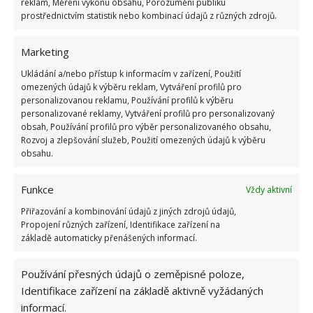
reklam, Měření výkonu obsahu, Porozumění publiku
prostřednictvím statistik nebo kombinací údajů z různých zdrojů.
Po použití otvírák vždycky dobře očistěte, aby na
něm nezůstávaly zbytky jídla. To by vedlo k tvorbě
Marketing
bakterií, které by se v šuplíku mohly přenést
i na
Ukládání a/nebo přístup k informacím v zařízení, Použití
další kuchyňské náčiní. Na BydlímeÚtulně jsme pro
omezených údajů k výběru reklam, Vytváření profilů pro
vás také sepsali pokyny, jak můžete „po trampsku“
personalizovanou reklamu, Používání profilů k výběru
personalizované reklamy, Vytváření profilů pro personalizovaný
klasickou
plechovku otevřít nožem
, nebo dokonce i
obsah, Používání profilů pro výběr personalizovaného obsahu,
lžící.
Rozvoj a zlepšování služeb, Použití omezených údajů k výběru
obsahu.
Funkce
Vždy aktivní
Přiřazování a kombinování údajů z jiných zdrojů údajů,
Propojení různých zařízení, Identifikace zařízení na
základě automaticky přenášených informací.
Používání přesných údajů o zeměpisné poloze,
Identifikace zařízení na základě aktivně vyžádaných
informací.