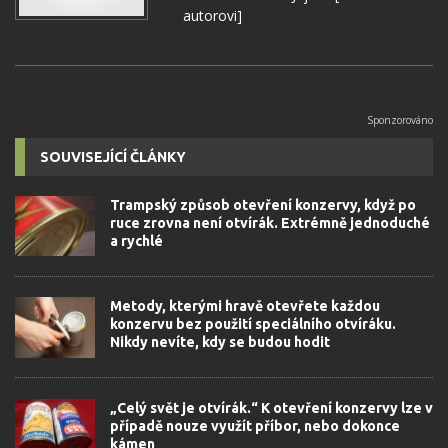
autorovi]
SOUVISEJÍCÍ ČLÁNKY
Trampský způsob otevření konzervy, když po
ruce zrovna není otvírák. Extrémně jednoduché
a rychlé
Metody, kterými hravě otevřete každou
konzervu bez použití speciálního otvíráku.
Nikdy nevíte, kdy se budou hodit
„Celý svět je otvírák.“ K otevření konzervy lze v
případě nouze využít příbor, nebo dokonce
kámen