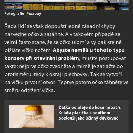
Fotografie: Pixabay
Řada lidí se však dopouští jedné zásadní chyby:
nazvedne očko a zatáhne. A v takovém případě se
velmi často stane, že se očko ulomí a vy pak stejně
pižláte víčko nožem.
Abyste neměli u tohoto typu
konzerv při otevírání problém
, musíte postupovat
takto: nejprve očko zvedněte a mírně je zatlačte do
protisměru, tedy k okraji plechovky. Tak se vytvoří
na víčku prvotní otvor. Teprve potom očko táhněte ve
směru odtržení víčka.
Zátka od oleje do koše nepatří.
Kulatá placička s poutkem
poslouží jako účinný dávkovač