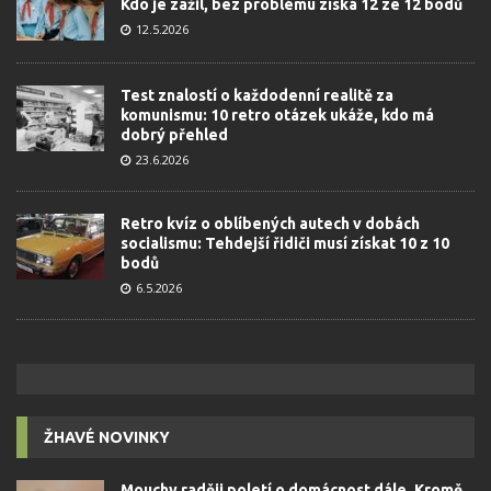
Kdo je zažil, bez problému získá 12 ze 12 bodů
12.5.2026
Test znalostí o každodenní realitě za
komunismu: 10 retro otázek ukáže, kdo má
dobrý přehled
23.6.2026
Retro kvíz o oblíbených autech v dobách
socialismu: Tehdejší řidiči musí získat 10 z 10
bodů
6.5.2026
ŽHAVÉ NOVINKY
Mouchy raději poletí o domácnost dále. Kromě