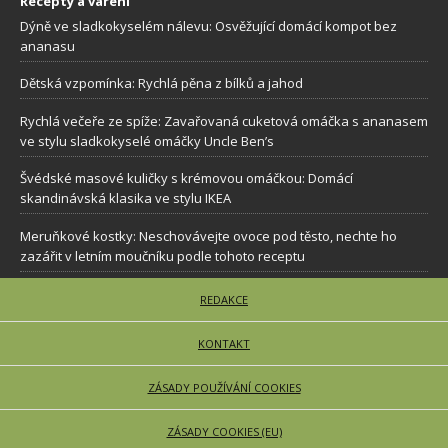
Recepty a vaření
Dýně ve sladkokyselém nálevu: Osvěžující domácí kompot bez
ananasu
Dětská vzpomínka: Rychlá pěna z bílků a jahod
Rychlá večeře ze spíže: Zavařovaná cuketová omáčka s ananasem
ve stylu sladkokyselé omáčky Uncle Ben’s
Švédské masové kuličky s krémovou omáčkou: Domácí
skandinávská klasika ve stylu IKEA
Meruňkové kostky: Neschovávejte ovoce pod těsto, nechte ho
zazářit v letním moučníku podle tohoto receptu
REDAKCE
KONTAKT
ZÁSADY POUŽÍVÁNÍ COOKIES
ZÁSADY COOKIES (EU)