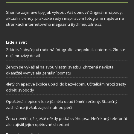
Sháníte zajímavé tipy jak vylepšit Váš domov? Originální nápady,
aktuální trendy, praktické rady i inspirativní fotografie najdete na
stránkách internetového magazínu
Bydlimeutulne.cz
.
Lidé a svět
Zdánlivě obyčejná rodinná fotografie znepokojila internet. Zkuste
najít mrazivý detail
Ženich se vykašlal na svou vlastní svatbu. Zhrzená nevěsta
okamžitě vymyslela geniální pomstu
4letý chlapec ve školce upadl do bezvědomí. Učitelkám hrozí tresty
odnětí svobody
Opuštěná slepice v lese již měla osud téměř sečtený. Statečný
zachránce jí však zajistil nutnou péči
Žena nevěřila, že ještě někdy potká svého psa. Nečekaný telefonát
ale zajistil jejich opětovné shledaní