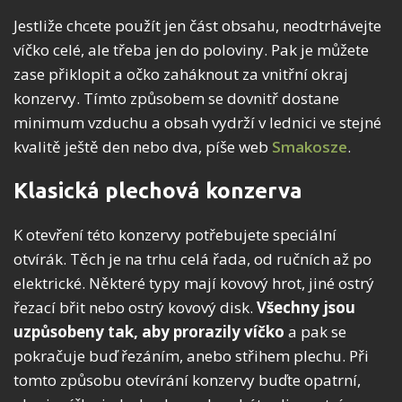
Jestliže chcete použít jen část obsahu, neodtrhávejte
víčko celé, ale třeba jen do poloviny. Pak je můžete
zase přiklopit a očko zaháknout za vnitřní okraj
konzervy. Tímto způsobem se dovnitř dostane
minimum vzduchu a obsah vydrží v lednici ve stejné
kvalitě ještě den nebo dva, píše web
Smakosze
.
Klasická plechová konzerva
K otevření této konzervy potřebujete speciální
otvírák. Těch je na trhu celá řada, od ručních až po
elektrické. Některé typy mají kovový hrot, jiné ostrý
řezací břit nebo ostrý kovový disk.
Všechny jsou
uzpůsobeny tak, aby prorazily víčko
a pak se
pokračuje buď řezáním, anebo střihem plechu. Při
tomto způsobu otevírání konzervy buďte opatrní,