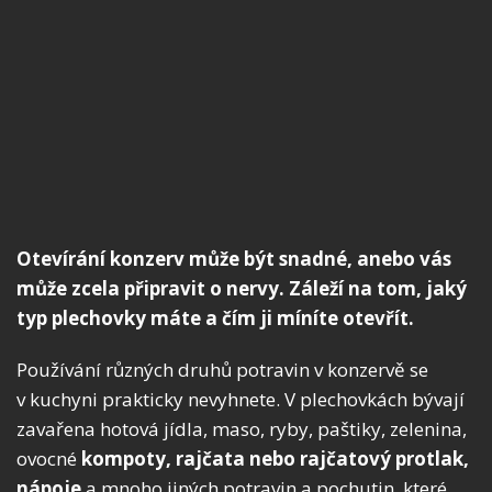
Otevírání konzerv může být snadné, anebo vás
může zcela připravit o nervy. Záleží na tom, jaký
typ plechovky máte a čím ji míníte otevřít.
Používání různých druhů potravin v konzervě se
v kuchyni prakticky nevyhnete. V plechovkách bývají
zavařena hotová jídla, maso, ryby, paštiky, zelenina,
ovocné
kompoty, rajčata nebo rajčatový protlak,
nápoje
a mnoho jiných potravin a pochutin, které