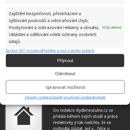
Zajištění bezpečnosti, předcházení a
zjišťování podvodů a odstraňování chyb,
Poskytování a zobrazování reklamy a obsahu,
Vždy aktivní
Ukládání a sdělování voleb ochrany osobních
údajů.
Správa 1811 prodejců
Přečtěte si více o těchto účelech
KONZERVA
Příjmout
Přidejte svůj názor
Odmítnout
KOMENTOVAT
Spravovat možnosti
Zásady cookies
Zásady používání cookies
Kontakt
Hana Musilová
Do redakce Bydlimeutulne.cz se
přidala během svých studií a práce
redaktorky ji tak nadchla, že se
rozhodla zůstat. Její v...
[Více o