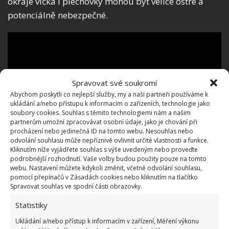
okraje víčka i plechovky mohou být velice ostré a
potenciálně nebezpečné.
Spravovat své soukromí
Abychom poskytli co nejlepší služby, my a naši partneři používáme k
ukládání a/nebo přístupu k informacím o zařízeních, technologie jako
soubory cookies. Souhlas s těmito technologiemi nám a našim
partnerům umožní zpracovávat osobní údaje, jako je chování při
procházení nebo jedinečná ID na tomto webu. Nesouhlas nebo
odvolání souhlasu může nepříznivě ovlivnit určité vlastnosti a funkce.
Kliknutím níže vyjádřete souhlas s výše uvedeným nebo proveďte
podrobnější rozhodnutí. Vaše volby budou použity pouze na tomto
webu. Nastavení můžete kdykoli změnit, včetně odvolání souhlasu,
pomocí přepínačů v Zásadách cookies nebo kliknutím na tlačítko
Spravovat souhlas ve spodní části obrazovky.
Statistiky
Ukládání a/nebo přístup k informacím v zařízení, Měření výkonu