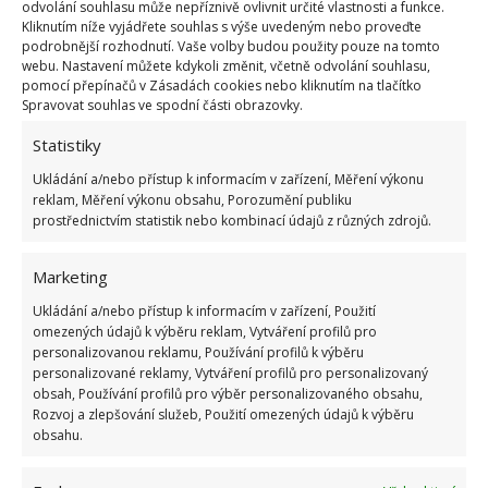
odvolání souhlasu může nepříznivě ovlivnit určité vlastnosti a funkce.
Kliknutím níže vyjádřete souhlas s výše uvedeným nebo proveďte
podrobnější rozhodnutí. Vaše volby budou použity pouze na tomto
webu. Nastavení můžete kdykoli změnit, včetně odvolání souhlasu,
pomocí přepínačů v Zásadách cookies nebo kliknutím na tlačítko
Spravovat souhlas ve spodní části obrazovky.
Statistiky
Ukládání a/nebo přístup k informacím v zařízení, Měření výkonu
reklam, Měření výkonu obsahu, Porozumění publiku
prostřednictvím statistik nebo kombinací údajů z různých zdrojů.
Pastelová oranžová
Marketing
Pokud chcete být ještě o něco odvážnější než
v případě žluté barvy, tak to není problém. Zkuste
Ukládání a/nebo přístup k informacím v zařízení, Použití
omezených údajů k výběru reklam, Vytváření profilů pro
oranžovou, která bude zářit ještě o něco více. Může
personalizovanou reklamu, Používání profilů k výběru
navozovat i pocity, že jste v tropickém, slunečném
personalizované reklamy, Vytváření profilů pro personalizovaný
obsah, Používání profilů pro výběr personalizovaného obsahu,
ráji.
Rozvoj a zlepšování služeb, Použití omezených údajů k výběru
obsahu.