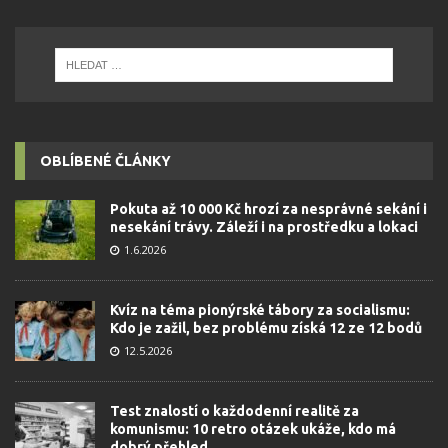
OBLÍBENÉ ČLÁNKY
Pokuta až 10 000 Kč hrozí za nesprávné sekání i
nesekání trávy. Záleží i na prostředku a lokaci
1.6.2026
Kvíz na téma pionýrské tábory za socialismu:
Kdo je zažil, bez problému získá 12 ze 12 bodů
12.5.2026
Test znalostí o každodenní realitě za
komunismu: 10 retro otázek ukáže, kdo má
dobrý přehled