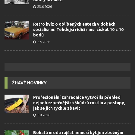
23.6.2026
Retro kvíz o oblíbených autech v dobách
socialismu: Tehdejší řidiči musí získat 10 z 10
bodů
6.5.2026
ŽHAVÉ NOVINKY
Profesionální zahradnice vytvořila přehled
nejnebezpečnějších škůdců rostlin a postupy,
jak se jich rychle zbavit
6.8.2026
Bohatá úroda rajčat nemusí být jen zbožným