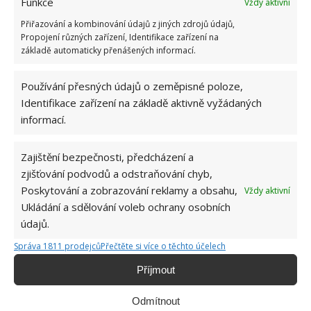
Funkce
Vždy aktivní
Přiřazování a kombinování údajů z jiných zdrojů údajů,
Propojení různých zařízení, Identifikace zařízení na
základě automaticky přenášených informací.
Používání přesných údajů o zeměpisné poloze,
Identifikace zařízení na základě aktivně vyžádaných
informací.
Pastelová červená
Zajištění bezpečnosti, předcházení a
zjišťování podvodů a odstraňování chyb,
Tato barva vyzařuje vášeň, podporuje temperament
Poskytování a zobrazování reklamy a obsahu,
Vždy aktivní
a smysli. Pokud jste osobou, pro kterou jsou emoce
Ukládání a sdělování voleb ochrany osobních
údajů.
důležité, a chcete jen podpořit, patří červená mezi
nejlepší pastelové barvy. Navíc z ní můžete snadno
Správa 1811 prodejců
Přečtěte si více o těchto účelech
směřovat do tmavší fialové, či do světlejší růžové.
Příjmout
Odmítnout