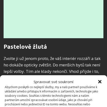
Pastelově žlutá
Zvolte ji už jenom proto, že váš interiér rozzáří a tak
ho dokáže opticky zvětšit. Do menších bytů tak není
lepší volby. Tím ale klady nekončí. Vhod přijde i to,
že dokáže přinášet pozitivní ovlivnění nálady. Jít lze
Spravovat své soukromí
cestou od výrazných, po hořčičné odstíny.
Abychom poskytli co nejlepší služby, my a naši partneři používáme k
ukládání a/nebo přístupu k informacím o zařízeních, technologie jako
soubory cookies. Souhlas s těmito technologiemi nám a našim
partnerům umožní zpracovávat osobní údaje, jako je chování při
procházení nebo jedinečná ID na tomto webu. Nesouhlas nebo