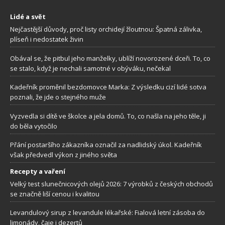
Lidé a svět
Nejčastější důvody, proč listy orchidejí žloutnou: Špatná zálivka,
plíseň i nedostatek živin
Obával se, že pitbul jeho manželky, ublíží novorozené dceři. To, co
se stalo, když je nechali samotné v obýváku, nečekal
Kadeřník proměnil bezdomovce Marka: Z výsledku cizí lidé sotva
poznali, že jde o stejného muže
Vyzvedla si dítě ve školce a jela domů. To, co našla na jeho těle, ji
do běla vytočilo
Přání postaršího zákazníka označil za nadlidský úkol. Kadeřník
však předvedl výkon z jiného světa
Recepty a vaření
Velký test slunečnicových olejů 2026: 7 výrobků z českých obchodů
se značně liší cenou i kvalitou
Levandulový sirup z levandule lékařské: Fialová letní zásoba do
limonády, čaje i dezertů