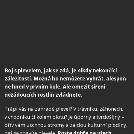
Boj s plevelem, jak se zdá, je nikdy nekončící
záležitostí. Možná ho nemůžete vyhrát, alespoň
ne hned v prvním kole. Ale omezit šíření
nežádoucích rostlin zvládnete.
Trápí vás na zahradě plevel? V trávníku, záhonech,
v chodníku či kolem plotu? Je úporný a tvrdošíjný –
dřív vám uschnou stromy a zajdou kulturní plodiny,
než se zbavíte plevele.
Roste dobře na všech