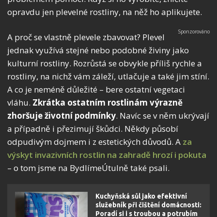
opravdu jen plevelné rostliny, na něž ho aplikujete.
A proč se vlastně plevele zbavovat? Plevel
jednak využívá stejné nebo podobné živiny jako
kulturní rostliny. Rozrůstá se obvykle příliš rychle a
rostliny, na nichž vám záleží, utlačuje a také jim stíní.
A co je neméně důležité – bere ostatní vegetaci
vláhu.
Zkrátka ostatním rostlinám výrazně
zhoršuje životní podmínky
. Navíc se v něm ukrývají
a případně i přezimují škůdci. Někdy působí
odpudivým dojmem i z estetických důvodů. A
za
výskyt invazivních rostlin na zahradě hrozí i pokuta
– o tom jsme na BydlímeÚtulně také psali.
Kuchyňská sůl jako efektivní
služebník při čištění domácnosti:
Poradí si i s troubou a potrubím