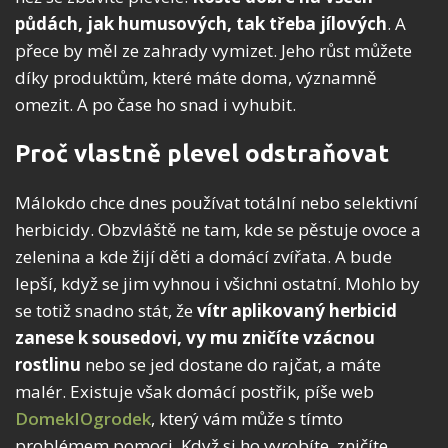
půdách, jak humusových, tak třeba jílových
. A
přece by měl ze zahrady vymizet. Jeho růst můžete
díky produktům, které máte doma, významně
omezit. A po čase ho snad i vyhubit.
Proč vlastně plevel odstraňovat
Málokdo chce dnes používat totální nebo selektivní
herbicidy. Obzvláště ne tam, kde se pěstuje ovoce a
zelenina a kde žijí děti a domácí zvířata. A bude
lepší, když se jim vyhnou i všichni ostatní. Mohlo by
se totiž snadno stát, že
vítr aplikovaný herbicid
zanese k sousedovi, vy mu zničíte vzácnou
rostlinu
nebo se jed dostane do rajčat, a máte
malér. Existuje však domácí postřik, píše web
DomekIOgrodek
, který vám může s tímto
problémem pomoci. Když si ho vyrobíte, zničíte