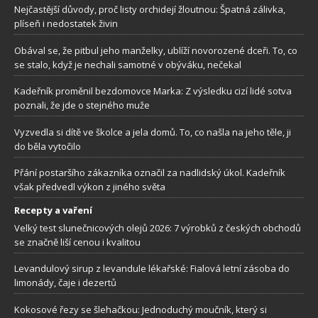
Nejčastější důvody, proč listy orchidejí žloutnou: Špatná zálivka,
plíseň i nedostatek živin
Obával se, že pitbul jeho manželky, ublíží novorozené dceři. To, co
se stalo, když je nechali samotné v obýváku, nečekal
Kadeřník proměnil bezdomovce Marka: Z výsledku cizí lidé sotva
poznali, že jde o stejného muže
Vyzvedla si dítě ve školce a jela domů. To, co našla na jeho těle, ji
do běla vytočilo
Přání postaršího zákazníka označil za nadlidský úkol. Kadeřník
však předvedl výkon z jiného světa
Recepty a vaření
Velký test slunečnicových olejů 2026: 7 výrobků z českých obchodů
se značně liší cenou i kvalitou
Levandulový sirup z levandule lékařské: Fialová letní zásoba do
limonády, čaje i dezertů
Kokosové řezy se šlehačkou: Jednoduchý moučník, který si