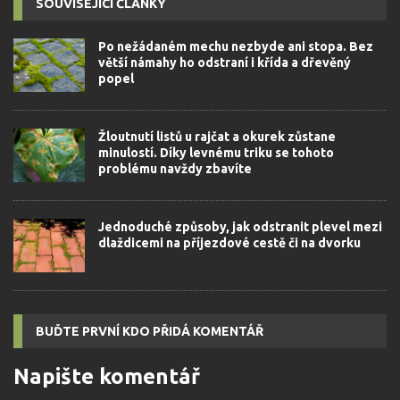
SOUVISEJÍCÍ ČLÁNKY
Po nežádaném mechu nezbyde ani stopa. Bez
větší námahy ho odstraní i křída a dřevěný
popel
Žloutnutí listů u rajčat a okurek zůstane
minulostí. Díky levnému triku se tohoto
problému navždy zbavíte
Jednoduché způsoby, jak odstranit plevel mezi
dlaždicemi na příjezdové cestě či na dvorku
BUĎTE PRVNÍ KDO PŘIDÁ KOMENTÁŘ
Napište komentář