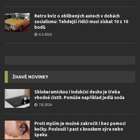
Retro kvíz o oblíbených autech v dobách
socialismu: Tehdejší řidiči musí získat 10 z 10
bodů
6.5.2026
ŽHAVÉ NOVINKY
Sklokeramickou i indukční desku je třeba
vhodně čistit. Pomůže například jedlá soda
7.8.2026
Proti myším je možné zakročit i bez pomoci
kočky. Poslouží i past s kouskem sýra nebo
špeku