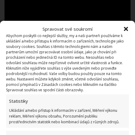
Spravovat své soukromí
Abychom poskytli co nejlepší služby, my a naši partneři používáme k
ukládání a/nebo přístupu k informacím o zařízeních, technologie jako
soubory cookies. Souhlas s těmito technologiemi nám a našim
partnerům umožní zpracovávat osobní údaje, jako je chování při
procházení nebo jedinečná ID na tomto webu. Nesouhlas nebo
odvolání souhlasu může nepříznivě ovlivnit určité vlastnosti a funkce.
Kliknutím níže vyjádřete souhlas s výše uvedeným nebo proveďte
podrobnější rozhodnutí. Vaše volby budou použity pouze na tomto
webu. Nastavení můžete kdykoli změnit, včetně odvolání souhlasu,
pomocí přepínačů v Zásadách cookies nebo kliknutím na tlačítko
Aplikujte za teplého slunečného dne, a pokud možno
Spravovat souhlas ve spodní části obrazovky.
hned tehdy, dokud je plevel ještě ve vývojové fázi.
Statistiky
Vzrostlé plevele se jen tak něčeho neleknou.
Ukládání a/nebo přístup k informacím v zařízení, Měření výkonu
Kyselina citronová poškozuje rostlinné buňky,
reklam, Měření výkonu obsahu, Porozumění publiku
ocet zase kořínky
. Díky mýdlu přípravek na plevelu
prostřednictvím statistik nebo kombinací údajů z různých zdrojů.
dobře ulpí a nespláchne se při prvním dešti. Roztok