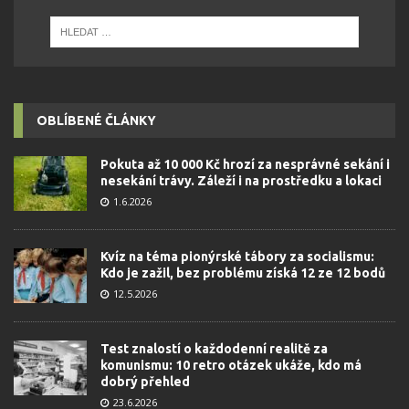
OBLÍBENÉ ČLÁNKY
Pokuta až 10 000 Kč hrozí za nesprávné sekání i
nesekání trávy. Záleží i na prostředku a lokaci
1.6.2026
Kvíz na téma pionýrské tábory za socialismu:
Kdo je zažil, bez problému získá 12 ze 12 bodů
12.5.2026
Test znalostí o každodenní realitě za
komunismu: 10 retro otázek ukáže, kdo má
dobrý přehled
23.6.2026