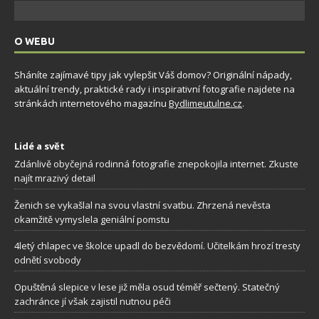
O WEBU
Sháníte zajímavé tipy jak vylepšit Váš domov? Originální nápady,
aktuální trendy, praktické rady i inspirativní fotografie najdete na
stránkách internetového magazínu
Bydlimeutulne.cz
.
Lidé a svět
Zdánlivě obyčejná rodinná fotografie znepokojila internet. Zkuste
najít mrazivý detail
Ženich se vykašlal na svou vlastní svatbu. Zhrzená nevěsta
okamžitě vymyslela geniální pomstu
4letý chlapec ve školce upadl do bezvědomí. Učitelkám hrozí tresty
odnětí svobody
Opuštěná slepice v lese již měla osud téměř sečtený. Statečný
zachránce jí však zajistil nutnou péči