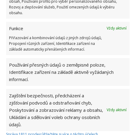
Speciální vlhčené ubrousky s antistatickým
obsah, Používání profilů pro výběr personalizovaného obsahu,
Rozvoj a zlepšování služeb, Použití omezených údajů k výběru
účinkem – jsou již napuštěny čistící látkou
obsahu.
Rukavice z mikrovlákna a speciální čistič (pěna,
Funkce
Vždy aktivní
gel nebo sprej)
Přiřazování a kombinování údajů z jiných zdrojů údajů,
Propojení různých zařízení, Identifikace zařízení na
Čistící sady, které pomohou také s odstraněním
základě automaticky přenášených informací.
škrábanců
Používání přesných údajů o zeměpisné poloze,
Identifikace zařízení na základě aktivně vyžádaných
informací.
Zajištění bezpečnosti, předcházení a
zjišťování podvodů a odstraňování chyb,
Poskytování a zobrazování reklamy a obsahu,
Vždy aktivní
Ukládání a sdělování voleb ochrany osobních
údajů.
Správa 1811 prodejců
Přečtěte si více o těchto účelech