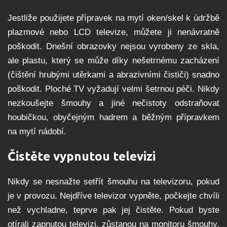
Jestliže použijete přípravek na mytí oken/skel k údržbě
plazmové nebo LCD televize, můžete ji nenávratně
poškodit. Dnešní obrazovky nejsou vyrobeny ze skla,
ale plastu, který se může díky nešetrnému zacházení
(čištění hrubými utěrkami a abrazivními čističi) snadno
poškodit. Ploché TV vyžadují velmi šetrnou péči. Nikdy
nezkoušejte šmouhy a jiné nečistoty odstraňovat
houbičkou, obyčejným hadrem a běžným přípravkem
na mytí nádobí.
Čistěte vypnutou televizi
Nikdy se nesnažte setřít šmouhu na televizoru, pokud
je v provozu. Nejdříve televizor vypněte, počkejte chvíli
než vychladne, teprve pak jej čistěte. Pokud byste
otírali zapnutou televizi, zůstanou na monitoru šmouhy,