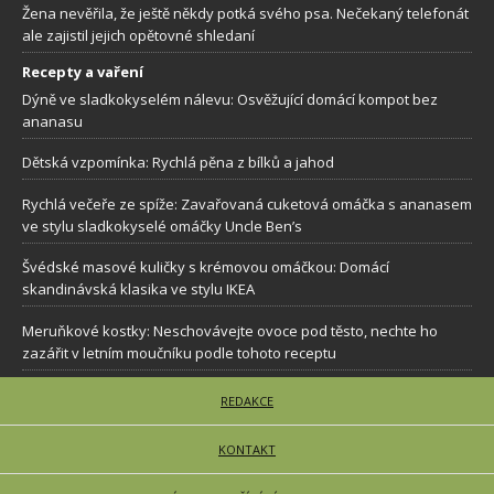
Žena nevěřila, že ještě někdy potká svého psa. Nečekaný telefonát
ale zajistil jejich opětovné shledaní
Recepty a vaření
Dýně ve sladkokyselém nálevu: Osvěžující domácí kompot bez
ananasu
Dětská vzpomínka: Rychlá pěna z bílků a jahod
Rychlá večeře ze spíže: Zavařovaná cuketová omáčka s ananasem
ve stylu sladkokyselé omáčky Uncle Ben’s
Švédské masové kuličky s krémovou omáčkou: Domácí
skandinávská klasika ve stylu IKEA
Meruňkové kostky: Neschovávejte ovoce pod těsto, nechte ho
zazářit v letním moučníku podle tohoto receptu
REDAKCE
KONTAKT