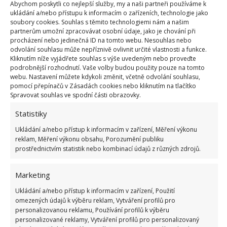
vyleštěte ještě suchým hadříkem. Stejným způsobem
Abychom poskytli co nejlepší služby, my a naši partneři používáme k
ukládání a/nebo přístupu k informacím o zařízeních, technologie jako
lze čistit i monitor počítače.
soubory cookies. Souhlas s těmito technologiemi nám a našim
partnerům umožní zpracovávat osobní údaje, jako je chování při
procházení nebo jedinečná ID na tomto webu. Nesouhlas nebo
odvolání souhlasu může nepříznivě ovlivnit určité vlastnosti a funkce.
Kliknutím níže vyjádřete souhlas s výše uvedeným nebo proveďte
podrobnější rozhodnutí. Vaše volby budou použity pouze na tomto
webu. Nastavení můžete kdykoli změnit, včetně odvolání souhlasu,
pomocí přepínačů v Zásadách cookies nebo kliknutím na tlačítko
Spravovat souhlas ve spodní části obrazovky.
Statistiky
Ukládání a/nebo přístup k informacím v zařízení, Měření výkonu
reklam, Měření výkonu obsahu, Porozumění publiku
prostřednictvím statistik nebo kombinací údajů z různých zdrojů.
Marketing
Fotografie: Pixabay
Ukládání a/nebo přístup k informacím v zařízení, Použití
Čím ještě čistit obrazovku?
omezených údajů k výběru reklam, Vytváření profilů pro
personalizovanou reklamu, Používání profilů k výběru
personalizované reklamy, Vytváření profilů pro personalizovaný