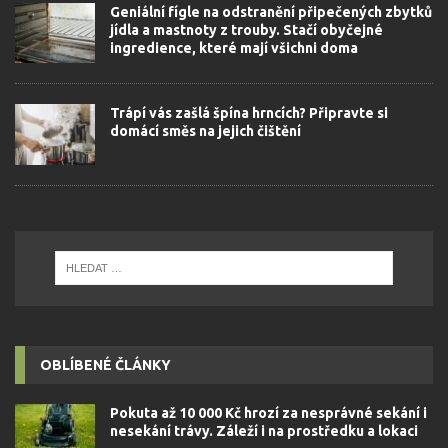
Geniální fígle na odstranění připečených zbytků
jídla a mastnoty z trouby. Stačí obyčejné
ingredience, které mají všichni doma
Trápí vás zašlá špína hrncích? Připravte si
domácí směs na jejich čištění
OBLÍBENÉ ČLÁNKY
Pokuta až 10 000 Kč hrozí za nesprávné sekání i
nesekání trávy. Záleží i na prostředku a lokaci