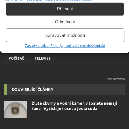
Příjmout
Odmítnout
Spravovat možnosti
Zásady cookies
Zásady používání cookies
Kontakt
ČIŠTĚNÍ
MONITOR
OBRAZOVKA
POČÍTAČ
TELEVIZE
SOUVISEJÍCÍ ČLÁNKY
Žluté skvrny a vodní kámen v toaletě nemají
šanci. Vyčistí je i ocet a jedlá soda