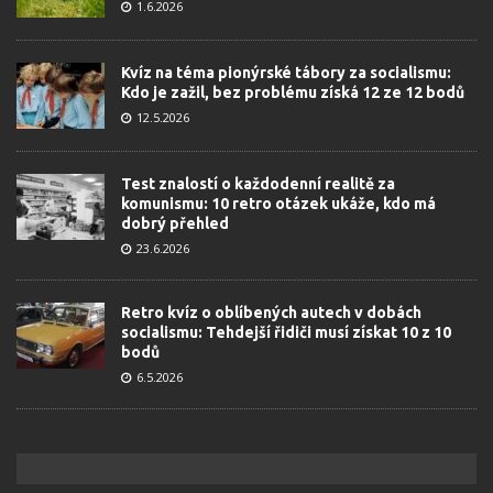
1.6.2026
Kvíz na téma pionýrské tábory za socialismu:
Kdo je zažil, bez problému získá 12 ze 12 bodů
12.5.2026
Test znalostí o každodenní realitě za
komunismu: 10 retro otázek ukáže, kdo má
dobrý přehled
23.6.2026
Retro kvíz o oblíbených autech v dobách
socialismu: Tehdejší řidiči musí získat 10 z 10
bodů
6.5.2026