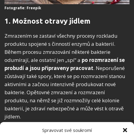
Fotografie: Freepik
1. Možnost otravy jídlem
Zmrazením se zastaví všechny procesy rozkladu
produktu spojené s činností enzymů a bakterií.
Během procesu zmrazování některé bakterie
odumírají, ale ostatní jen „spí“ a
po rozmrazení se
probudí a jsou připraveny pracovat
. Neporušené
zůstávají také spory, které se po rozmrazení stanou
aktivními a začnou intenzivně produkovat nové
bakterie. Opětovné zmrazení a rozmrazení
produktu, na němž se již rozmnožily celé kolonie
bakterií, je zdraví nebezpečné a může vést k otravě
jídlem.
Spravovat své soukromí
2. Změny chuti a textury