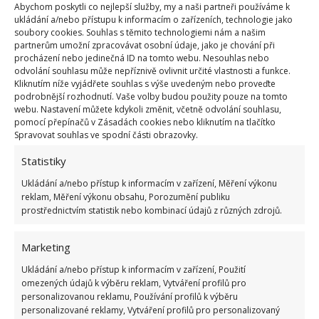
Abychom poskytli co nejlepší služby, my a naši partneři používáme k
ukládání a/nebo přístupu k informacím o zařízeních, technologie jako
Zmrazování mění strukturu některých potravin,
soubory cookies. Souhlas s těmito technologiemi nám a našim
partnerům umožní zpracovávat osobní údaje, jako je chování při
zejména těch, které obsahují hodně vody, jako je
procházení nebo jedinečná ID na tomto webu. Nesouhlas nebo
ovoce, zelenina nebo maso. Obrazně řečeno,
odvolání souhlasu může nepříznivě ovlivnit určité vlastnosti a funkce.
Kliknutím níže vyjádřete souhlas s výše uvedeným nebo proveďte
mrznoucí buněčné tekutiny
rozkládají buněčné
podrobnější rozhodnutí. Vaše volby budou použity pouze na tomto
stěny, čímž se potravina stává kašovitější
. Po
webu. Nastavení můžete kdykoli změnit, včetně odvolání souhlasu,
pomocí přepínačů v Zásadách cookies nebo kliknutím na tlačítko
rozmrazení zůstává část tekutin mezi tkáňovými
Spravovat souhlas ve spodní části obrazovky.
vlákny. Při opětovném zmrazení potravin se tekutiny
Statistiky
mění v ledové krystalky, které se zvětšují a vedou k
další destrukci tkání. V důsledku toho je jídlo méně
Ukládání a/nebo přístup k informacím v zařízení, Měření výkonu
reklam, Měření výkonu obsahu, Porozumění publiku
chutné a jeho konzistence není ideální.
prostřednictvím statistik nebo kombinací údajů z různých zdrojů.
Marketing
Ukládání a/nebo přístup k informacím v zařízení, Použití
omezených údajů k výběru reklam, Vytváření profilů pro
personalizovanou reklamu, Používání profilů k výběru
personalizované reklamy, Vytváření profilů pro personalizovaný