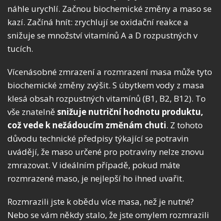
náhle urychlí. Začnou biochemické změny a maso se
kazí. Začíná hnít: zrychlují se oxidační reakce a
snižuje se množství vitamínů A a D rozpustných v
tucích.
Vícenásobné zmrazení a rozmrazení masa může tyto
biochemické změny zvýšit. S úbytkem vody z masa
klesá obsah rozpustných vitamínů (B1, B2, B12). To
vše znatelně
snižuje nutriční hodnotu produktu,
což vede k nežádoucím změnám chuti
. Z tohoto
důvodu technické předpisy týkající se potravin
uvádějí, že maso určené pro potraviny nelze znovu
zmrazovat. V ideálním případě, pokud máte
rozmrazené maso, je nejlepší ho ihned uvařit.
Rozmrazili jste k obědu více masa, než je nutné?
Nebo se vám někdy stalo, že jste omylem rozmrazili