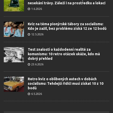
nesekání trávy. Záleží i na prostředku a lokaci
1.6.2026
Kvíz na téma pionýrské tábory za socialismu:
Kdo je zažil, bez problému získá 12 ze 12 bodů
12.5.2026
Test znalostí o každodenní realitě za
komunismu: 10 retro otázek ukáže, kdo má
dobrý přehled
23.6.2026
Retro kvíz o oblíbených autech v dobách
socialismu: Tehdejší řidiči musí získat 10 z 10
bodů
6.5.2026