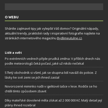
O WEBU
Sháníte zajímavé tipy jak vylepšit Váš domov? Originální nápady,
aktuální trendy, praktické rady i inspirativní fotografie najdete na
stránkách internetového magazínu
Bydlimeutulne.cz
.
Lidé a svět
Po extrémních vedrech přijde prudká změna: V příštích dnech nás
podle meteorologů čeká počasí, jaké už nikdo nečekal
57letý obchodník si všiml, jak se skupina lidí naváží do policie. Z
lásky ke své zemi se jich ihned zastal
Novorozené miminko našli v igelitové tašce v lese. Rodiče se ho
chtěli tímto způsobem zbavit
Díky mateřské dovolené měla získat až 2 000 000 Kč. Malý detail její
plány ihned rozebral