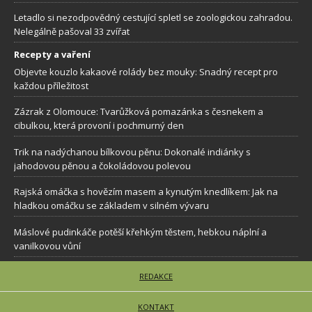
Letadlo si nezodpovědný cestující spletl se zoologickou zahradou.
Nelegálně pašoval 33 zvířat
Recepty a vaření
Objevte kouzlo kakaové rolády bez mouky: Snadný recept pro
každou příležitost
Zázrak z Olomouce: Tvarůžková pomazánka s česnekem a
cibulkou, která provoní i pochmurný den
Trik na nadýchanou bílkovou pěnu: Dokonalé indiánky s
jahodovou pěnou a čokoládovou polevou
Rajská omáčka s hovězím masem a kynutým knedlíkem: Jak na
hladkou omáčku se základem v silném vývaru
Máslové pudinkáče potěší křehkým těstem, hebkou náplní a
vanilkovou vůní
REDAKCE
KONTAKT