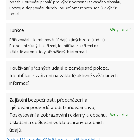
obsah, Používání profilů pro výběr personalizovaného obsahu,
Rozvoj a zlepšování služeb, Použití omezených údajů k výběru
obsahu.
Funkce
Vždy aktivní
Přiřazování a kombinování údajů z jiných zdrojů údajů,
Fotografie: Freepik
Propojení různých zařízení, Identifikace zařízení na
základě automaticky přenášených informací.
Co se stane, když sníte mražené
jídlo dvakrát?
Používání přesných údajů o zeměpisné poloze,
Identifikace zařízení na základě aktivně vyžádaných
Rozmražené potraviny lze znovu zamrazit, ale pouze
informací.
v případě, pokud jste je předtím uvařili. V tomto
případě
je tedy nezbytné, aby se rozmrazený
Zajištění bezpečnosti, předcházení a
produkt neumisťoval do mrazničky
, aniž byste ho
zjišťování podvodů a odstraňování chyb,
nejprve uvařili. Existuje totiž velké riziko, že v každé
Poskytování a zobrazování reklamy a obsahu,
Vždy aktivní
fázi zmrazování a rozmrazování se mikrobiální zátěž
Ukládání a sdělování voleb ochrany osobních
údajů.
přítomná v potravinách masivně zvyšuje.
Správa 1811 prodejců
Přečtěte si více o těchto účelech