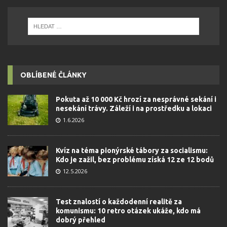
OBLÍBENÉ ČLÁNKY
Pokuta až 10 000 Kč hrozí za nesprávné sekání i
nesekání trávy. Záleží i na prostředku a lokaci
1.6.2026
Kvíz na téma pionýrské tábory za socialismu:
Kdo je zažil, bez problému získá 12 ze 12 bodů
12.5.2026
Test znalostí o každodenní realitě za
komunismu: 10 retro otázek ukáže, kdo má
dobrý přehled