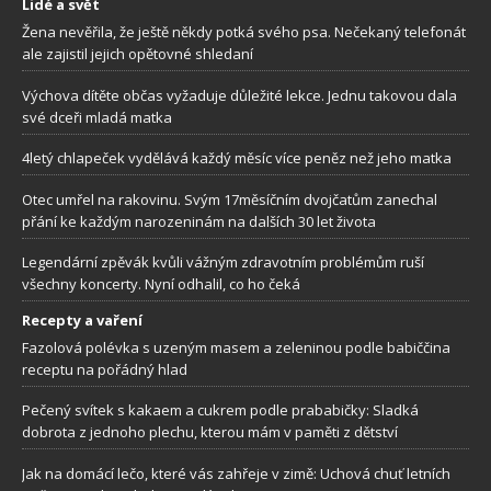
Lidé a svět
Žena nevěřila, že ještě někdy potká svého psa. Nečekaný telefonát
ale zajistil jejich opětovné shledaní
Výchova dítěte občas vyžaduje důležité lekce. Jednu takovou dala
své dceři mladá matka
4letý chlapeček vydělává každý měsíc více peněz než jeho matka
Otec umřel na rakovinu. Svým 17měsíčním dvojčatům zanechal
přání ke každým narozeninám na dalších 30 let života
Legendární zpěvák kvůli vážným zdravotním problémům ruší
všechny koncerty. Nyní odhalil, co ho čeká
Recepty a vaření
Fazolová polévka s uzeným masem a zeleninou podle babiččina
receptu na pořádný hlad
Pečený svítek s kakaem a cukrem podle prababičky: Sladká
dobrota z jednoho plechu, kterou mám v paměti z dětství
Jak na domácí lečo, které vás zahřeje v zimě: Uchová chuť letních