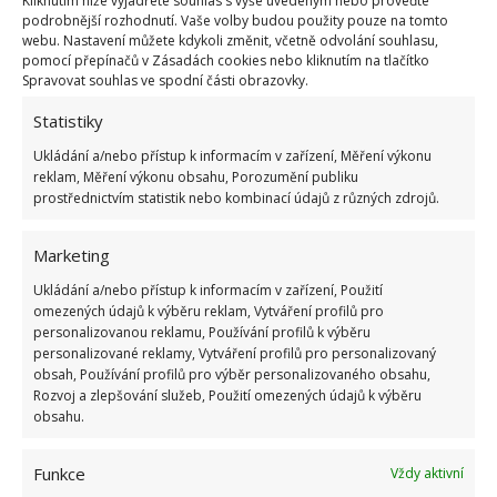
Kliknutím níže vyjádřete souhlas s výše uvedeným nebo proveďte
podrobnější rozhodnutí. Vaše volby budou použity pouze na tomto
webu. Nastavení můžete kdykoli změnit, včetně odvolání souhlasu,
pomocí přepínačů v Zásadách cookies nebo kliknutím na tlačítko
Spravovat souhlas ve spodní části obrazovky.
Fotografie: Freepik
Statistiky
Trnová koruna
Ukládání a/nebo přístup k informacím v zařízení, Měření výkonu
reklam, Měření výkonu obsahu, Porozumění publiku
Je velmi oblíbenou pokojovou rostlinou, protože se
prostřednictvím statistik nebo kombinací údajů z různých zdrojů.
dobře přizpůsobuje pokojovým teplotám a suchému
prostředí. Při požití může být pro lidi a
Marketing
zvířata jedovatá. Při práci s ní proto noste rukavice.
Ukládání a/nebo přístup k informacím v zařízení, Použití
Nejlépe se jí daří při pokojové teplotě, ale zvládne
omezených údajů k výběru reklam, Vytváření profilů pro
personalizovanou reklamu, Používání profilů k výběru
přežít při teplotách od 10 ° C do 32 ° C. Zalévejte
personalizované reklamy, Vytváření profilů pro personalizovaný
rostlinu do misky a ujistěte se, že rostlina vše vypila.
obsah, Používání profilů pro výběr personalizovaného obsahu,
Rozvoj a zlepšování služeb, Použití omezených údajů k výběru
Pokud ne, přebytečnou vodu vylijte.
obsahu.
Vánoční kaktus
Funkce
Vždy aktivní