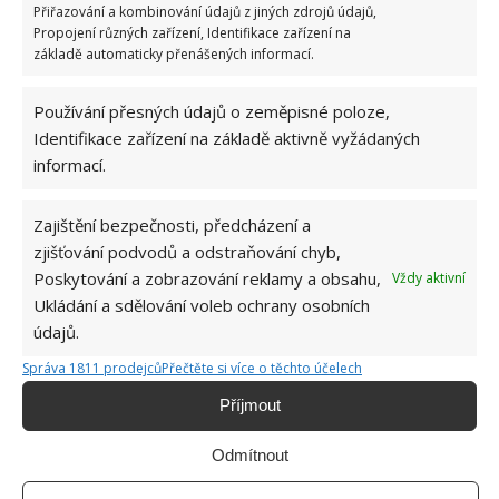
Jedná se o další velmi pestrou a oblíbenou rostlinu.
Přiřazování a kombinování údajů z jiných zdrojů údajů,
Propojení různých zařízení, Identifikace zařízení na
Ani ti nejlínější zahrádkáři nebudou mít problémy
základě automaticky přenášených informací.
s péčí. Je oblíbená zejména během zimy, protože
právě tehdy kvete, což znamená, že může být také
Používání přesných údajů o zeměpisné poloze,
příjemným vánočním dárkem. Rostlina není toxická
Identifikace zařízení na základě aktivně vyžádaných
pro lidi a zvířata. Nejlépe ji vyhovuje jasné, nepřímé
informací.
světlo. Zalijte ji, když je první palec půdy suchý.
Zajištění bezpečnosti, předcházení a
Zdroj: GardeningKnowHow
zjišťování podvodů a odstraňování chyb,
Poskytování a zobrazování reklamy a obsahu,
Vždy aktivní
Ukládání a sdělování voleb ochrany osobních
údajů.
Správa 1811 prodejců
Přečtěte si více o těchto účelech
Příjmout
Odmítnout