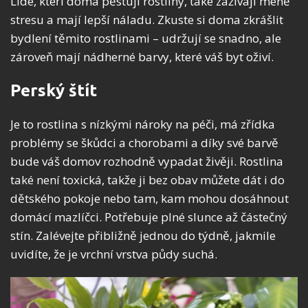
Lidé, kteří doma pěstují rostliny, také zažívají méně
stresu a mají lepší náladu. Zkuste si doma zkrášlit
bydlení těmito rostlinami – udržují se snadno, ale
zároveň mají nádherné barvy, které váš byt oživí.
Perský štít
Je to rostlina s nízkými nároky na péči, má zřídka
problémy se škůdci a chorobami a díky své barvě
bude váš domov rozhodně vypadat živěji. Rostlina
také není toxická, takže ji bez obav můžete dát i do
dětského pokoje nebo tam, kam mohou dosáhnout
domácí mazlíčci. Potřebuje plné slunce až částečný
stín. Zalévejte přibližně jednou do týdně, jakmile
uvidíte, že je vrchní vrstva půdy suchá.