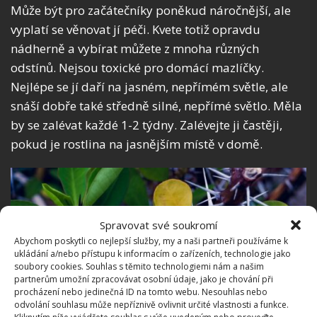
Může být pro začátečníky poněkud náročnější, ale
vyplatí se věnovat jí péči. Kvete totiž opravdu
nádherně a vybírat můžete z mnoha různých
odstínů. Nejsou toxické pro domácí mazlíčky.
Nejlépe se jí daří na jasném, nepřímém světle, ale
snáší dobře také středně silné, nepřímé světlo. Měla
by se zalévat každé 1-2 týdny. Zalévejte ji častěji,
pokud je rostlina na jasnějším místě v domě.
Spravovat své soukromí
Abychom poskytli co nejlepší služby, my a naši partneři používáme k
ukládání a/nebo přístupu k informacím o zařízeních, technologie jako
soubory cookies. Souhlas s těmito technologiemi nám a našim
partnerům umožní zpracovávat osobní údaje, jako je chování při
procházení nebo jedinečná ID na tomto webu. Nesouhlas nebo
odvolání souhlasu může nepříznivě ovlivnit určité vlastnosti a funkce.