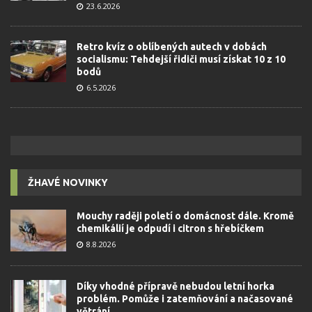
23.6.2026
Retro kvíz o oblíbených autech v dobách
socialismu: Tehdejší řidiči musí získat 10 z 10
bodů
6.5.2026
ŽHAVÉ NOVINKY
Mouchy raději poletí o domácnost dále. Kromě
chemikálií je odpudí i citron s hřebíčkem
8.8.2026
Díky vhodné přípravě nebudou letní horka
problém. Pomůže i zatemňování a načasované
větrání