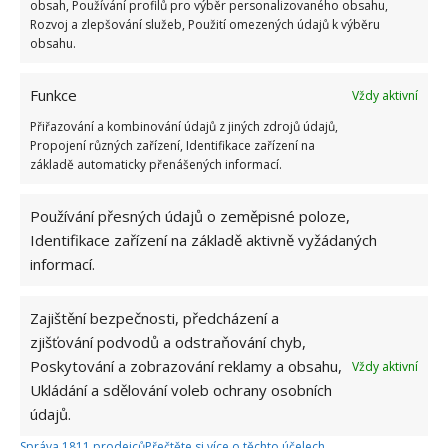
obsah, Používání profilů pro výběr personalizovaného obsahu,
Rozvoj a zlepšování služeb, Použití omezených údajů k výběru
obsahu.
Funkce
Vždy aktivní
Přiřazování a kombinování údajů z jiných zdrojů údajů,
Propojení různých zařízení, Identifikace zařízení na
základě automaticky přenášených informací.
Používání přesných údajů o zeměpisné poloze,
Identifikace zařízení na základě aktivně vyžádaných
FÓLIOVNÍK
PĚSTOVÁNÍ
ZELENINA
informací.
Přidejte svůj názor
Zajištění bezpečnosti, předcházení a
zjišťování podvodů a odstraňování chyb,
KOMENTOVAT
Poskytování a zobrazování reklamy a obsahu,
Vždy aktivní
Ukládání a sdělování voleb ochrany osobních
údajů.
Jiří Kolář
Správa 1811 prodejců
Přečtěte si více o těchto účelech