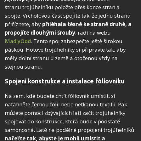
stranu trojúhelníku položte přes konce stran a
spojte. Vrcholovou část spojíte tak, že jednu stranu
přiříznete, aby
přiléhala těsně ke straně druhé, a
propojíte dlouhými šrouby
, radí na webu
MadlyOdd
. Tento spoj zabezpečte ještě širokou
páskou. Hotové trojúhelníky si připravte tak, aby
měly dolní stranu u země a otočenou vždy na
stejnou stranu.
Spojení konstrukce a instalace fóliovníku
Na zem, kde budete chtít fóliovník umístit, si
natáhněte černou fólii nebo netkanou textilii. Pak
můžete pomocí zbývajících latí začít trojúhelníky
spojovat do konstrukce, která bude v podstatě
samonosná. Latě na podélné propojení trojúhelníků
nařežte tak, abyste je mohli umístit a