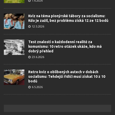
1.6.2026
Kvíz na téma pionýrské tábory za socialismu:
Kdo je zažil, bez problému získá 12 ze 12 bodů
12.5.2026
Test znalostí o každodenní realitě za
komunismu: 10 retro otázek ukáže, kdo má
dobrý přehled
23.6.2026
Retro kvíz o oblíbených autech v dobách
socialismu: Tehdejší řidiči musí získat 10 z 10
bodů
6.5.2026