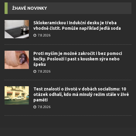
ŽHAVÉ NOVINKY
Sklokeramickou i indukční desku je třeba
vhodně čistit. Pomůže například jedlá soda
7.8.2026
Proti myším je možné zakročit i bez pomoci
kočky. Poslouží i past s kouskem sýra nebo
špeku
7.8.2026
Test znalostí o životě v dobách socialismu: 10
otázek odhalí, kdo má minulý režim stále v živé
paměti
7.8.2026