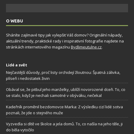
O WEBU
Sháníte zajímavé tipy jak vylepšit Váš domov? Originální nápady,
aktuální trendy, praktické rady i inspirativní fotografie najdete na
stránkách internetového magazínu
Bydlimeutulne.cz
.
Lidé a svět
Nejčastější důvody, proč listy orchidejí žloutnou: Špatná zálivka,
plíseň i nedostatek živin
Obával se, že pitbul jeho manželky, ublíží novorozené dceři. To, co
se stalo, když je nechali samotné v obýváku, nečekal
Kadeřník proměnil bezdomovce Marka: Z výsledku cizí lidé sotva
poznali, že jde o stejného muže
Vyzvedla si dítě ve školce a jela domů. To, co našla na jeho těle, ji
do běla vytočilo