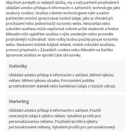
Abychom poskytli co nejlepší služby, my a naši partneři používáme k
ukládání a/nebo přístupu k informacím o zařízeních, technologie jako
soubory cookies. Souhlas s těmito technologiemi nám a našim
partnerům umožní zpracovávat osobní údaje, jako je chování při
procházení nebo jedinečná ID na tomto webu. Nesouhlas nebo
odvolání souhlasu může nepříznivě ovlivnit určité vlastnosti a funkce.
Kliknutím níže vyjádřete souhlas s výše uvedeným nebo proveďte
podrobnější rozhodnutí. Vaše volby budou použity pouze na tomto
webu. Nastavení můžete kdykoli změnit, včetně odvolání souhlasu,
Kdo je zručnější, dokáže celou konstrukci překrýt
pomocí přepínačů v Zásadách cookies nebo kliknutím na tlačítko
Spravovat souhlas ve spodní části obrazovky.
jedním jediným kusem igelitové fólie. K upevnění
igelitu použijte laťky o tloušťce 0,5-1 cm. Zabezpečte
Statistiky
jimi fóliovník na více místech, myslete na silný vítr a
Ukládání a/nebo přístup k informacím v zařízení, Měření výkonu
další možnou nepřízeň počasí.
reklam, Měření výkonu obsahu, Porozumění publiku
prostřednictvím statistik nebo kombinací údajů z různých zdrojů.
Marketing
Ukládání a/nebo přístup k informacím v zařízení, Použití
omezených údajů k výběru reklam, Vytváření profilů pro
personalizovanou reklamu, Používání profilů k výběru
personalizované reklamy, Vytváření profilů pro personalizovaný