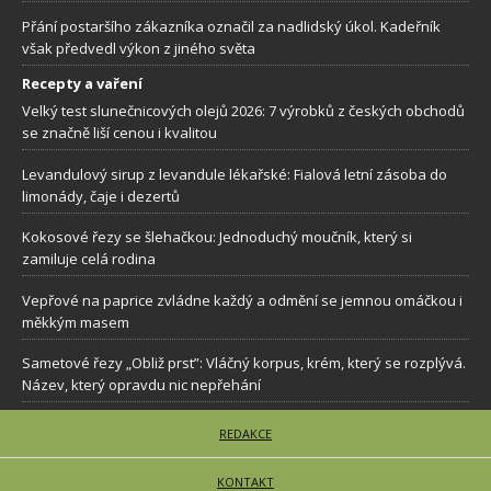
Přání postaršího zákazníka označil za nadlidský úkol. Kadeřník
však předvedl výkon z jiného světa
Recepty a vaření
Velký test slunečnicových olejů 2026: 7 výrobků z českých obchodů
se značně liší cenou i kvalitou
Levandulový sirup z levandule lékařské: Fialová letní zásoba do
limonády, čaje i dezertů
Kokosové řezy se šlehačkou: Jednoduchý moučník, který si
zamiluje celá rodina
Vepřové na paprice zvládne každý a odmění se jemnou omáčkou i
měkkým masem
Sametové řezy „Obliž prst”: Vláčný korpus, krém, který se rozplývá.
Název, který opravdu nic nepřehání
REDAKCE
KONTAKT