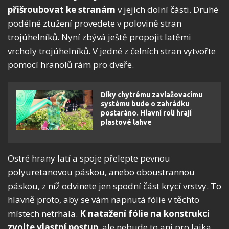
přišroubovat ke stranám
v jejich dolní části. Druhé
podélné ztužení provedete v polovině stran
trojúhelníků. Nyní zbývá ještě propojit latěmi
vrcholy trojúhelníků. V jedné z čelních stran vytvořte
pomocí hranolů rám pro dveře.
Díky chytrému zavlažovacímu
systému bude o zahrádku
postaráno. Hlavní roli hrají
plastové lahve
Ostré hrany latí a spoje přelepte pevnou
polyuretanovou páskou, anebo oboustrannou
páskou, z níž odvinete jen spodní část krycí vrstvy. To
hlavně proto, aby se vám napnutá fólie v těchto
místech netrhala.
K natažení fólie na konstrukci
zvolte vlastní postup
, ale nebude to ani pro laika