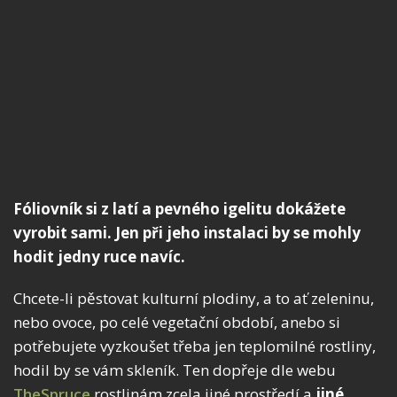
Fóliovník si z latí a pevného igelitu dokážete
vyrobit sami. Jen při jeho instalaci by se mohly
hodit jedny ruce navíc.
Chcete-li pěstovat kulturní plodiny, a to ať zeleninu,
nebo ovoce, po celé vegetační období, anebo si
potřebujete vyzkoušet třeba jen teplomilné rostliny,
hodil by se vám skleník. Ten dopřeje dle webu
TheSpruce
rostlinám zcela jiné prostředí a
jiné