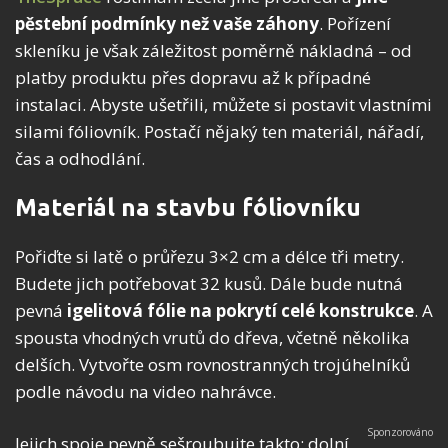
pěstební podmínky než vaše záhony
. Pořízení
skleníku je však záležitost poměrně nákladná – od
platby produktu přes dopravu až k případné
instalaci. Abyste ušetřili, můžete si postavit vlastními
silami fóliovník. Postačí nějaký ten materiál, nářadí,
čas a odhodlání.
Materiál na stavbu fóliovníku
Pořiďte si latě o průřezu 3×2 cm a délce tři metry.
Budete jich potřebovat 32 kusů. Dále bude nutná
pevná
igelitová fólie na pokrytí celé konstrukce
. A
spousta vhodných vrutů do dřeva, včetně několika
delších. Vytvořte osm rovnostranných trojúhelníků
podle návodu na video nahrávce.
Jejich spoje pevně sešroubujte takto: dolní