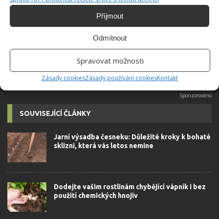
Absolvent České zemědělské
univerzity, který je již od malička
Příjmout
velkým kutilem. V podstatě vše, co je
možné najít v j...
[Více o autorovi]
Odmítnout
Spravovat možnosti
Zásady cookies
Zásady používání cookies
Kontakt
SOUVISEJÍCÍ ČLÁNKY
Jarní výsadba česneku: Důležité kroky k bohaté
sklizni, která vás letos nemine
Dodejte vašim rostlinám chybějící vápník i bez
použití chemických hnojiv