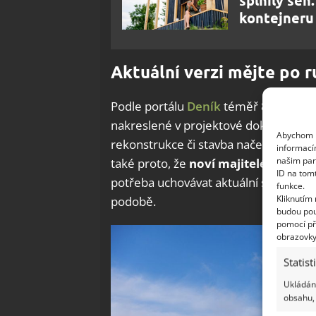
kontejneru
Aktuální verzi mějte po r
Podle portálu
Deník
téměř 80 % starší
nakreslené v projektové dokumentac
Abychom p
rekonstrukce či stavba načerno. A to
informací
našim par
také proto, že
noví majitelé tak čast
ID na tom
potřeba uchovávat aktuální stavební 
funkce.
Kliknutím
podobě.
budou pou
pomocí př
obrazovky
Statist
Ukládání
obsahu, 