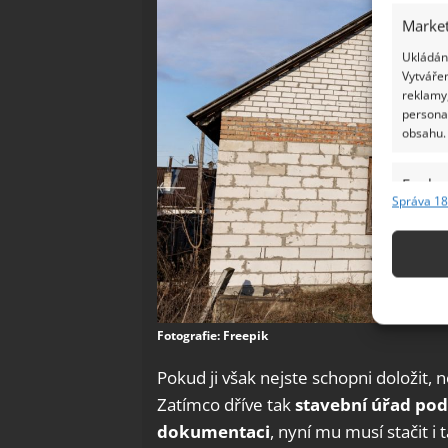
Market
Ukládání
Vytvářen
reklamy,
persona
obsahu.
Funkc
Správa 18
Přiřazov
Identifi
Použív
základ
Fotografie: Freepik
Zajišt
Pokud ji však nejste schopni doložit, n
odstra
Zatímco dříve tak
stavební úřad pod
Ukládá
dokumentaci
, nyní mu musí stačit i