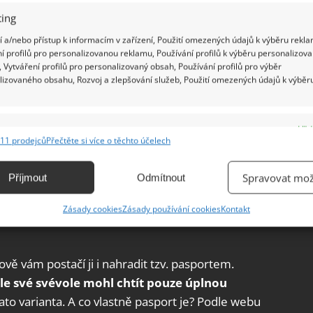
ing
 a/nebo přístup k informacím v zařízení, Použití omezených údajů k výběru rekla
í profilů pro personalizovanou reklamu, Používání profilů k výběru personalizov
 Vytváření profilů pro personalizovaný obsah, Používání profilů pro výběr
lizovaného obsahu, Rozvoj a zlepšování služeb, Použití omezených údajů k výběr
e
Vžd
11 prodejců
Přečtěte si více o těchto účelech
ání a kombinování údajů z jiných zdrojů údajů, Propojení různých zařízení,
kace zařízení na základě automaticky přenášených informací.
Spravovat mož
Příjmout
Odmítnout
ání přesných údajů o zeměpisné poloze, Identifikace zařízení na
Zásady cookies
Zásady používání cookies
Kontakt
ě aktivně vyžádaných informací.
ění bezpečnosti, předcházení a zjišťování podvodů a
ově vám postačí ji i nahradit tzv. pasportem.
ňování chyb, Poskytování a zobrazování reklamy a obsahu,
Vžd
le své svévole mohl chtít pouze úplnou
ní a sdělování voleb ochrany osobních údajů.
 tato varianta. A co vlastně pasport je? Podle webu