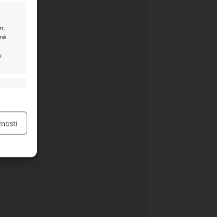
m,
ané
u
y aktivní
nosti
y aktivní