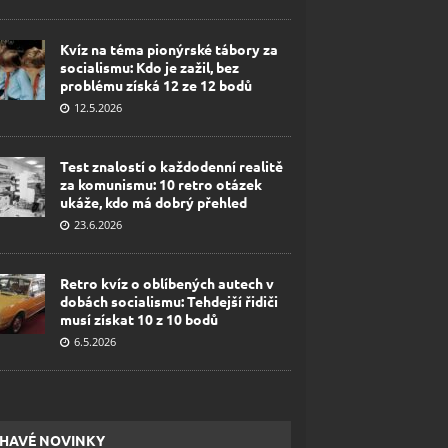
Kvíz na téma pionýrské tábory za
socialismu: Kdo je zažil, bez
problému získá 12 ze 12 bodů
12.5.2026
Test znalostí o každodenní realitě
za komunismu: 10 retro otázek
ukáže, kdo má dobrý přehled
23.6.2026
Retro kvíz o oblíbených autech v
dobách socialismu: Tehdejší řidiči
musí získat 10 z 10 bodů
6.5.2026
HAVÉ NOVINKY