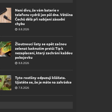
Není divu, že vám baterie v
telefonu vydrží jen půl dne. Většina
Čechů dělá při nabíjení zásadní
chybu
8.8.2026
Žloutnoucí listy se opět začnou
zelenat lusknutím prstů: Tip k
nezaplacení, který zachrání každou
pokojovku
8.8.2026
Tyto rostliny odpuzují klíšťata.
Ujistěte se, že je máte na zahrádce
7.8.2026