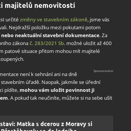
i majitelů nemovitostí
st určité
změny ve stavebním zákoně
, jsme vás
vali. Nejdražší položku mezi pokutami potom
í nebo neaktuální stavební dokumentace
. Za
ebního zákona
č. 283/2021 Sb
. možné uložit až 400
ím patové situace přitom mohou mít majitelé
 koupených.
umentace není k sehnání ani na dně
na stavebním úřadě. Naopak, jakmile se úřední
i pídíte,
mohou vám uložit povinnost ji
rtem
. A pokud tak neučiníte, můžete si na sebe ušít
staví: Matka s dcerou z Moravy si
. Přestěhovaly se do lodního