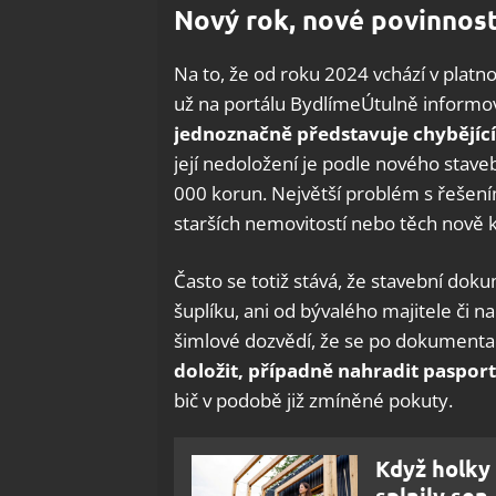
Nový rok, nové povinnost
Na to, že od roku 2024 vchází v platno
už na portálu BydlímeÚtulně informo
jednoznačně představuje chybějíc
její nedoložení je podle nového stav
000 korun. Největší problém s řešen
starších nemovitostí nebo těch nově
Často se totiž stává, že stavební dok
šuplíku, ani od bývalého majitele či 
šimlové dozvědí, že se po dokumentac
doložit, případně nahradit paspo
bič v podobě již zmíněné pokuty.
Když holky 
splnily sen