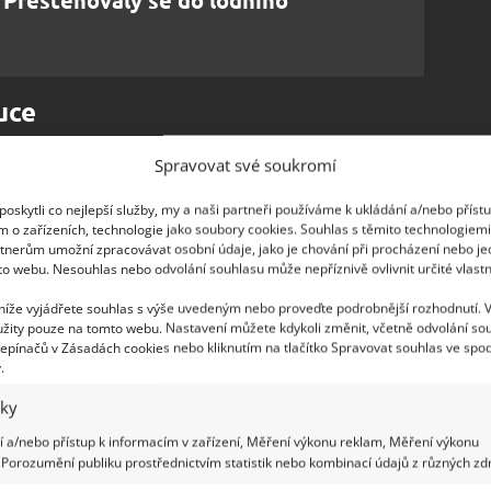
uce
ch nemovitostí neodpovídá v realitě tomu, co je
Spravovat své soukromí
i. Důvodem může být stará dokumentace,
oskytli co nejlepší služby, my a naši partneři používáme k ukládání a/nebo příst
 vyvolává problém nejen kvůli novému zákonu, ale
m o zařízeních, technologie jako soubory cookies. Souhlas s těmito technologiem
tnerům umožní zpracovávat osobní údaje, jako je chování při procházení nebo j
o kupují „zajíce v pytli“
. I proto je tedy nově
to webu. Nesouhlas nebo odvolání souhlasu může nepříznivě ovlivnit určité vlastn
dokumentaci – ať už v papírové, nebo elektronické
 níže vyjádřete souhlas s výše uvedeným nebo proveďte podrobnější rozhodnutí. 
žity pouze na tomto webu. Nastavení můžete kdykoli změnit, včetně odvolání so
epínačů v Zásadách cookies nebo kliknutím na tlačítko Spravovat souhlas ve spod
.
iky
 a/nebo přístup k informacím v zařízení, Měření výkonu reklam, Měření výkonu
Porozumění publiku prostřednictvím statistik nebo kombinací údajů z různých zdr