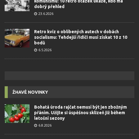
komunismu: 10 retro otázek ukáže, kdo má
dobrý přehled
23.6.2026
Retro kvíz o oblíbených autech v dobách
socialismu: Tehdejší řidiči musí získat 10 z 10
bodů
6.5.2026
ŽHAVÉ NOVINKY
Bohatá úroda rajčat nemusí být jen zbožným
přáním. Užijte si úspěšnou sklizeň již během
letošní sezony
6.8.2026