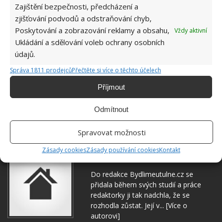
Zajištění bezpečnosti, předcházení a
zjišťování podvodů a odstraňování chyb,
Poskytování a zobrazování reklamy a obsahu,
Vždy aktivní
Ukládání a sdělování voleb ochrany osobních
údajů.
Správa 1811 prodejců
Přečtěte si více o těchto účelech
Příjmout
Odmítnout
DOMÁCNOST
HMYZ
MRAVENCI
Spravovat možnosti
Zásady cookies
Zásady používání cookies
Kontakt
Hana Musilová
Do redakce Bydlimeutulne.cz se
přidala během svých studií a práce
redaktorky ji tak nadchla, že se
rozhodla zůstat. Její v...
[Více o
autorovi]