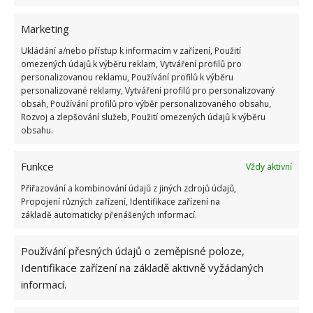
Marketing
Ukládání a/nebo přístup k informacím v zařízení, Použití
omezených údajů k výběru reklam, Vytváření profilů pro
personalizovanou reklamu, Používání profilů k výběru
personalizované reklamy, Vytváření profilů pro personalizovaný
obsah, Používání profilů pro výběr personalizovaného obsahu,
Olej z hřebíčku oceníte při nejrůznějších problémech
Rozvoj a zlepšování služeb, Použití omezených údajů k výběru
se zuby či dutinou ústní obecně, pomáhá rovněž při
obsahu.
plísňových infekcích či bolestech hlavy.
Funkce
Vždy aktivní
Fotografie: Pixabay, Freepik
Přiřazování a kombinování údajů z jiných zdrojů údajů,
Propojení různých zařízení, Identifikace zařízení na
základě automaticky přenášených informací.
Používání přesných údajů o zeměpisné poloze,
Identifikace zařízení na základě aktivně vyžádaných
informací.