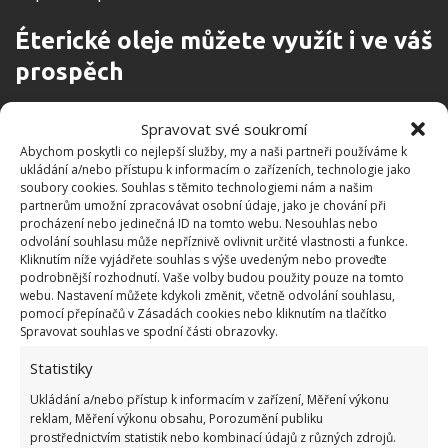
Éterické oleje můžete využít i ve váš
prospěch
Éterické oleje hřebíčku a máty nemusíte používat
Spravovat své soukromí
pouze proti hmyzu, přinášejí totiž rovněž mnoho
Abychom poskytli co nejlepší služby, my a naši partneři používáme k
ukládání a/nebo přístupu k informacím o zařízeních, technologie jako
léčivých účinků. Olej máty peprné je známý svými
soubory cookies. Souhlas s těmito technologiemi nám a našim
terapeutickými vlastnostmi, pomáhá například při
partnerům umožní zpracovávat osobní údaje, jako je chování při
procházení nebo jedinečná ID na tomto webu. Nesouhlas nebo
migréně, únavě, zažívacích problémech i oteklých
odvolání souhlasu může nepříznivě ovlivnit určité vlastnosti a funkce.
nohou.
Kliknutím níže vyjádřete souhlas s výše uvedeným nebo proveďte
podrobnější rozhodnutí. Vaše volby budou použity pouze na tomto
webu. Nastavení můžete kdykoli změnit, včetně odvolání souhlasu,
pomocí přepínačů v Zásadách cookies nebo kliknutím na tlačítko
Spravovat souhlas ve spodní části obrazovky.
Statistiky
Ukládání a/nebo přístup k informacím v zařízení, Měření výkonu
reklam, Měření výkonu obsahu, Porozumění publiku
prostřednictvím statistik nebo kombinací údajů z různých zdrojů.