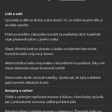
Lidé a svět
Vyzvedla si dítě ve školce a jela domů. To, co našla na jeho těle, ji
do běla vytočilo
Přání postaršího zákazníka označil za nadlidský úkol. Kadeřník
však předvedl výkon z jiného světa
Slepé, třínohé kotě se dostalo z útulku na Národní den koťat.
Konečně našlo svůj nový domov
4letá holčička našla svoji matku v bezvědomí na podlaze. Díky své
intuici dokázala situaci bravurně vyřešit
Dívka našla deník zesnulé babičky. Zjistila tak, že byla svědkem
jejích prvních dětských kroků
Recepty a vaření
Chléb s vařeným vepřovým masem a šťávou: Staročeský způsob,
jak z jednoduché suroviny udělat pořádné jídlo
Pikantní pánev s mletým masem a zeleninou: Šťavnatá směs na