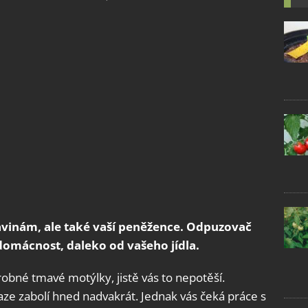
avinám, ale také vaší peněžence. Odpuzovač
domácnost, daleko od vašeho jídla.
robné tmavé motýlky, jistě vás to nepotěší.
vaze zabolí hned nadvakrát. Jednak vás čeká práce s