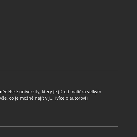
ědělské univerzity, který je již od malička velkým
še, co je možné najít v j...
[Více o autorovi]