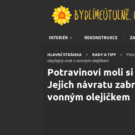
INTERIÉR
REKONSTRUKCE
Z
HLAVNÍ STRÁNKA
RADY A TIPY
Potr
obyčejný ocet s vonným olejíčkem
Potravinoví moli si
Jejich návratu zabr
vonným olejíčkem