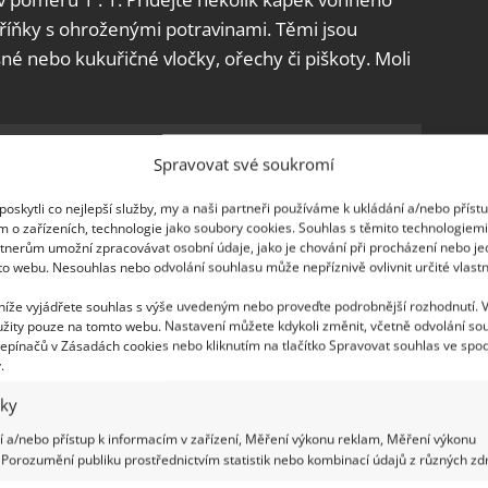
kříňky s ohroženými potravinami. Těmi jsou
né nebo kukuřičné vločky, ořechy či piškoty. Moli
 octomilky a mušky: Směs s octem v
Spravovat své soukromí
 zbaví domácnost vetřelců
oskytli co nejlepší služby, my a naši partneři používáme k ukládání a/nebo příst
m o zařízeních, technologie jako soubory cookies. Souhlas s těmito technologiem
tnerům umožní zpracovávat osobní údaje, jako je chování při procházení nebo j
to webu. Nesouhlas nebo odvolání souhlasu může nepříznivě ovlivnit určité vlastn
 níže vyjádřete souhlas s výše uvedeným nebo proveďte podrobnější rozhodnutí. 
žity pouze na tomto webu. Nastavení můžete kdykoli změnit, včetně odvolání so
, která eliminují molí hrozbu. Jedním ze
epínačů v Zásadách cookies nebo kliknutím na tlačítko Spravovat souhlas ve spod
povat si příliš velké zásoby. Čím více toho doma
.
é je také
potraviny po zakoupení zkontrolovat
,
iky
t už z obchodu. Nejlépe to poznáte, když suroviny
 a/nebo přístup k informacím v zařízení, Měření výkonu reklam, Měření výkonu
 které je budete skladovat. I to pomůže udržet
Porozumění publiku prostřednictvím statistik nebo kombinací údajů z různých zdr