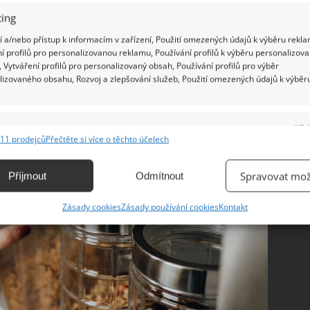
ing
 a/nebo přístup k informacím v zařízení, Použití omezených údajů k výběru rekla
í profilů pro personalizovanou reklamu, Používání profilů k výběru personalizov
 Vytváření profilů pro personalizovaný obsah, Používání profilů pro výběr
lizovaného obsahu, Rozvoj a zlepšování služeb, Použití omezených údajů k výběr
e
Vžd
11 prodejců
Přečtěte si více o těchto účelech
ání a kombinování údajů z jiných zdrojů údajů, Propojení různých zařízení,
kace zařízení na základě automaticky přenášených informací.
Spravovat mož
Příjmout
Odmítnout
ání přesných údajů o zeměpisné poloze, Identifikace zařízení na
Zásady cookies
Zásady používání cookies
Kontakt
ě aktivně vyžádaných informací.
ění bezpečnosti, předcházení a zjišťování podvodů a
ňování chyb, Poskytování a zobrazování reklamy a obsahu,
Vžd
ní a sdělování voleb ochrany osobních údajů.