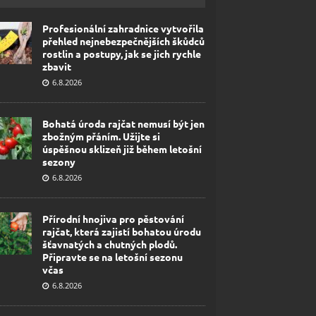
Profesionální zahradnice vytvořila
přehled nejnebezpečnějších škůdců
rostlin a postupy, jak se jich rychle
zbavit
6.8.2026
Bohatá úroda rajčat nemusí být jen
zbožným přáním. Užijte si
úspěšnou sklizeň již během letošní
sezony
6.8.2026
Přírodní hnojiva pro pěstování
rajčat, která zajistí bohatou úrodu
šťavnatých a chutných plodů.
Připravte se na letošní sezonu
včas
6.8.2026