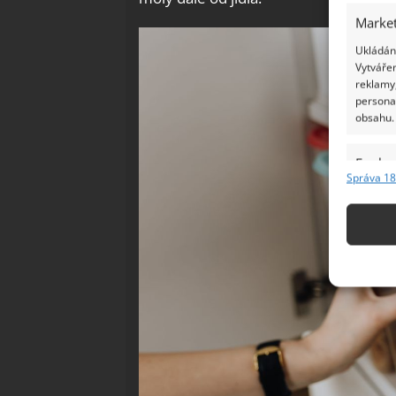
Market
Ukládání
Vytvářen
reklamy,
persona
obsahu.
Funkc
Správa 18
Přiřazov
Identifi
Použív
základ
Zajišt
odstra
Ukládá