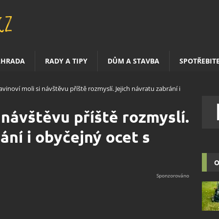
AHRADA
RADY A TIPY
DŮM A STAVBA
SPOTŘEBIT
avinoví moli si návštěvu příště rozmyslí. Jejich návratu zabrání i
 návštěvu příště rozmyslí.
ání i obyčejný ocet s
O