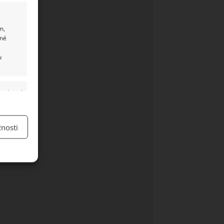
m,
ané
u
y aktivní
nosti
y aktivní