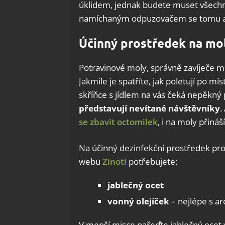
úklidem, jednak budete muset všechny
namíchaným odpuzovačem se tomu al
Účinný prostředek na mo
Potravinové moly, správně zavíječe m
Jakmile je spatříte, jak poletují po mí
skříňce s jídlem na vás čeká nepěkný
představují nevítané návštěvníky
.
se zbavit octomilek
, i na moly přiná
Na účinný dezinfekční prostředek pr
webu
Zinoti
potřebujete:
jablečný ocet
vonný olejíček
– nejlépe s ar
V menší misce nařeďte jablečný ocet 