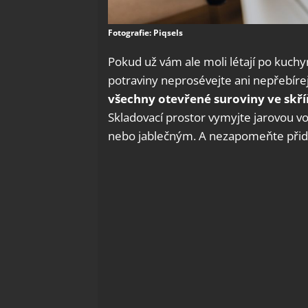
Fotografie: Piqsels
Pokud už vám ale moli létají po kuch
potraviny neprosévejte ani nepřebírej
všechny otevřené suroviny ve skří
Skladovací prostor vymyjte jarovou vo
nebo jablečným. A nezapomeňte přid