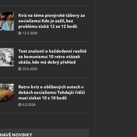
Kvíz na téma pionýrské tábory za
socialismu: Kdo je zažil, bez
problému získá 12 ze 12 bodů
12.5.2026
Test znalostí o každodenní realitě
za komunismu: 10 retro otázek
ukáže, kdo má dobrý přehled
23.6.2026
Retro kvíz o oblíbených autech v
dobách socialismu: Tehdejší řidiči
musí získat 10 z 10 bodů
6.5.2026
HAVÉ NOVINKY