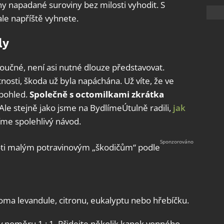
 napadané suroviny bez milosti vyhodit. S
e napříště vyhnete.
ly
oučné, není asi nutné dlouze představovat.
stnosti, škoda už byla napáchána. Už víte, že ve
 pohled.
Společně s octomilkami zkrátka
 Ale stejně jako jsme na BydlímeÚtulně radili,
jak
šíme spolehlivý návod.
oti malým potravinovým „škodičům“ podle
oma levandule, citronu, eukalyptu nebo hřebíčku.
v poměru 1 : 1. Přidejte několik kapek vonného