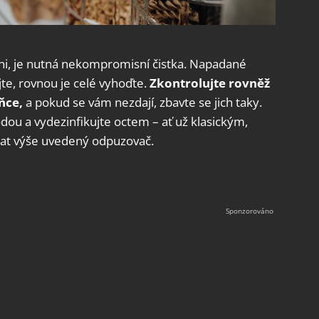
yni, je nutná nekompromisní čistka. Napadané
te, rovnou je celé vyhoďte.
Zkontrolujte rovněž
ňce,
a pokud se vám nezdají, zbavte se jich taky.
dou a vydezinfikujte octem – ať už klasickým,
at výše uvedený odpuzovač.