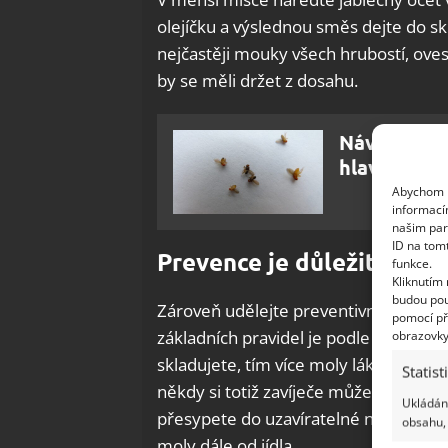
olejíčku a výslednou směs dejte do s
nejčastěji mouky všech hrubostí, oves
by se měli držet z dosahu.
Návnada na
hlavní roli
Abychom p
informací
našim par
ID na tom
Prevence je důležitá
funkce.
Kliknutím
budou pou
Zároveň udělejte preventivní opatření
pomocí př
základních pravidel je podle
Pasti
neku
obrazovky
skladujete, tím více moly lákáte. Dobr
Statist
někdy si totiž zavíječe můžete přinés
Ukládání
přesypete do uzavíratelné nádoby, ve
obsahu, 
moly dále od jídla.