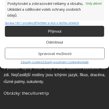
Poskytování a zobrazování reklamy a obsahu,
Vždy aktivní
Ukládání a sdělování voleb ochrany osobních
údajů.
Správa 1811 prodejců
Přečtěte si více o těchto účelech
Příjmout
6. Zeleň
Odmítnout
Pro boho styl je typický interiér plný zeleně. Různé palmy,
Spravovat možnosti
sukulenty, velké, malé, volně stojící, závěsné květináče.
Kaktusy nebo velké zelené listy se objevují i jako dekorace
Zásady cookies
Zásady používání cookies
Kontakt
v podobě tapety nebo deky s tímto motivem zavěšené na
zdi. Nejčastější rostliny jsou tchýnin jazyk, fíkus, dracéna,
různé palmy, sukulenty.
Obrázky: theculturetrip