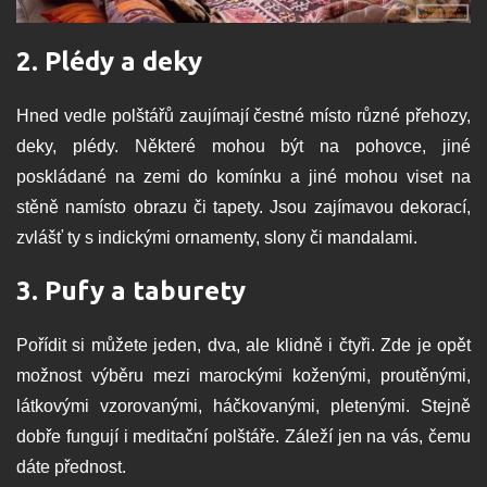
2. Plédy a deky
Hned vedle polštářů zaujímají čestné místo různé přehozy,
deky, plédy. Některé mohou být na pohovce, jiné
poskládané na zemi do komínku a jiné mohou viset na
stěně namísto obrazu či tapety. Jsou zajímavou dekorací,
zvlášť ty s indickými ornamenty, slony či mandalami.
3. Pufy a taburety
Pořídit si můžete jeden, dva, ale klidně i čtyři. Zde je opět
možnost výběru mezi marockými koženými, proutěnými,
látkovými vzorovanými, háčkovanými, pletenými. Stejně
dobře fungují i meditační polštáře. Záleží jen na vás, čemu
dáte přednost.