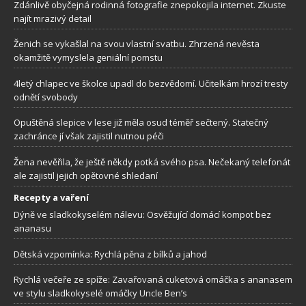
Zdánlivě obyčejná rodinná fotografie znepokojila internet. Zkuste
najít mrazivý detail
Ženich se vykašlal na svou vlastní svatbu. Zhrzená nevěsta
okamžitě vymyslela geniální pomstu
4letý chlapec ve školce upadl do bezvědomí. Učitelkám hrozí tresty
odnětí svobody
Opuštěná slepice v lese již měla osud téměř sečtený. Statečný
zachránce jí však zajistil nutnou péči
Žena nevěřila, že ještě někdy potká svého psa. Nečekaný telefonát
ale zajistil jejich opětovné shledaní
Recepty a vaření
Dýně ve sladkokyselém nálevu: Osvěžující domácí kompot bez
ananasu
Dětská vzpomínka: Rychlá pěna z bílků a jahod
Rychlá večeře ze spíže: Zavařovaná cuketová omáčka s ananasem
ve stylu sladkokyselé omáčky Uncle Ben’s