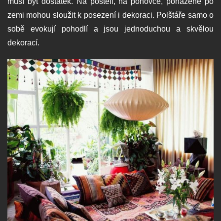
musí být dostatek. Na posteli, na pohovce, poházené po
zemi mohou sloužit k posezení i dekoraci. Polštáře samo o
sobě evokují pohodlí a jsou jednoduchou a skvělou
dekorací.