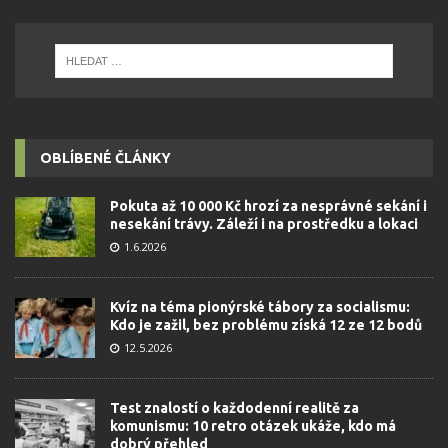
OBLÍBENÉ ČLÁNKY
Pokuta až 10 000 Kč hrozí za nesprávné sekání i
nesekání trávy. Záleží i na prostředku a lokaci
1.6.2026
Kvíz na téma pionýrské tábory za socialismu:
Kdo je zažil, bez problému získá 12 ze 12 bodů
12.5.2026
Test znalostí o každodenní realitě za
komunismu: 10 retro otázek ukáže, kdo má
dobrý přehled