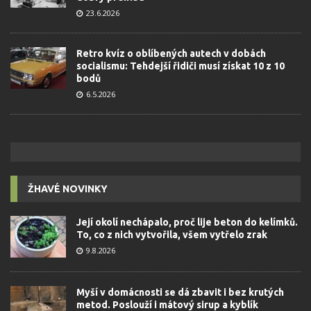
23.6.2026
Retro kvíz o oblíbených autech v dobách
socialismu: Tehdejší řidiči musí získat 10 z 10
bodů
6.5.2026
ŽHAVÉ NOVINKY
Její okolí nechápalo, proč lije beton do kelímků.
To, co z nich vytvořila, všem vytřelo zrak
9.8.2026
Myší v domácnosti se dá zbavit i bez krutých
metod. Poslouží i mátový sirup a kyblík