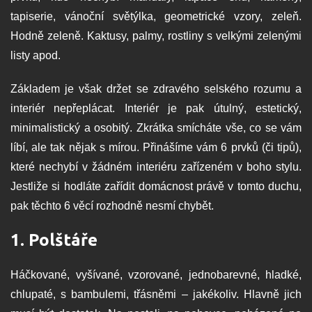
tapiserie, vánoční světýlka, geometrické vzory, zeleň.
Hodně zeleně. Kaktusy, palmy, rostliny s velkými zelenými
listy apod.
Základem je však držet se zdravého selského rozumu a
interiér nepřeplácat. Interiér je pak útulný, estetický,
minimalistický a osobitý. Zkrátka smícháte vše, co se vám
líbí, ale tak nějak s mírou. Přinášíme vám 6 prvků (či tipů),
které nechybí v žádném interiéru zařízeném v boho stylu.
Jestliže si hodláte zařídit domácnost právě v tomto duchu,
pak těchto 6 věcí rozhodně nesmí chybět.
1. Polštáře
Háčkované, vyšívané, vzorované, jednobarevné, hladké,
chlupaté, s bambulemi, třásněmi – jakékoliv. Hlavně jich