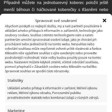
Případně můžete na jednobarevný koberec položit ještě
menší běhoun či háčkované koberečky s třásněmi nebo
bambulkami. Koberců můžete položit i v jedné místnosti na
Spravovat své soukromí
zem několik kusů vedle sebe.
Abychom poskytli co nejlepší služby, my a naši partneři používáme k
ukládání a/nebo přístupu k informacím o zařízeních, technologie jako
soubory cookies. Souhlas s těmito technologiemi nám a našim
5. Přírodní materiály
partnerům umožní zpracovávat osobní údaje, jako je chování při
procházení nebo jedinečná ID na tomto webu. Nesouhlas nebo
odvolání souhlasu může nepříznivě ovlivnit určité vlastnosti a funkce.
Co se týče bytového vybavení a dekorací, přednost mají
Kliknutím níže vyjádřete souhlas s výše uvedeným nebo proveďte
přírodní materiály. Nábytek můžete použít jakýkoliv, hlavně,
podrobnější rozhodnutí. Vaše volby budou použity pouze na tomto
webu. Nastavení můžete kdykoli změnit, včetně odvolání souhlasu,
když je dřevěný, bambusový, ratanový. Klidně to může být
pomocí přepínačů v Zásadách cookies nebo kliknutím na tlačítko
tak trochu ve smyslu – každý pes, jiná ves. Můžete koupit
Spravovat souhlas ve spodní části obrazovky.
jedno křeslo v jednom obchodě, druhé v dalším a
Statistiky
kombinovat dřevo a plast. Důležité je, aby k sobě vše
Ukládání a/nebo přístup k informacím v zařízení, Měření výkonu
ladilo. Setkat se můžete také s háčkovaným stínidlem
reklam, Měření výkonu obsahu, Porozumění publiku
prostřednictvím statistik nebo kombinací údajů z různých zdrojů.
lampy a recyklovatelnými věcmi. Někdo se snaží držet
barevných mezí, u někoho to naopak hraje všemi barvami.
Marketing