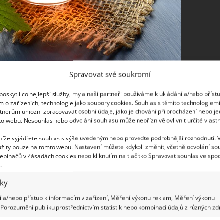
Spravovat své soukromí
oskytli co nejlepší služby, my a naši partneři používáme k ukládání a/nebo příst
m o zařízeních, technologie jako soubory cookies. Souhlas s těmito technologiem
tnerům umožní zpracovávat osobní údaje, jako je chování při procházení nebo j
vy, sušené nebo i mražené, když je nasekáte a dáte
to webu. Nesouhlas nebo odvolání souhlasu může nepříznivě ovlivnit určité vlastn
ý a pročisťující čaj, hodí se do polévek, pomazánek,
 níže vyjádřete souhlas s výše uvedeným nebo proveďte podrobnější rozhodnutí. 
. Nebo můžete smíchat špenát i mladé listy kopřiv.
žity pouze na tomto webu. Nastavení můžete kdykoli změnit, včetně odvolání so
lík, fosfor, železo, dusík, zinek.
epínačů v Zásadách cookies nebo kliknutím na tlačítko Spravovat souhlas ve spod
.
iky
 a/nebo přístup k informacím v zařízení, Měření výkonu reklam, Měření výkonu
Porozumění publiku prostřednictvím statistik nebo kombinací údajů z různých zdr