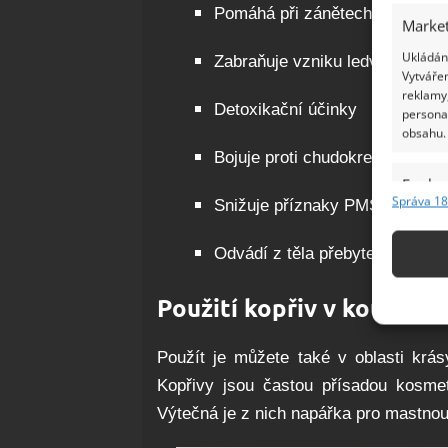
Pomáhá při zánětech močovýc
Market
Ukládání
Zabraňuje vzniku ledvinových
Vytvářen
reklamy,
Detoxikační účinky
persona
obsahu.
Bojuje proti chudokrevnosti – 
Funkc
Správa 18
Snižuje příznaky PMS
Přiřazov
Identifi
Odvádí z těla přebytečnou vod
Použív
Použití kopřiv v koupeln
základ
Použít je můžete také v oblasti krás
Zajišt
Kopřivy jsou častou přísadou kosmet
odstra
Ukládá
Výtečná je z nich napářka pro mastnou