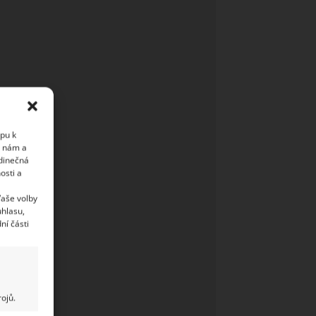
upu k
i nám a
edinečná
osti a
Vaše volby
uhlasu,
ní části
ojů.