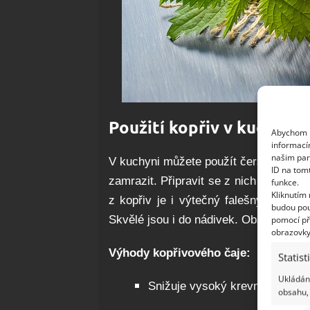
Použití kopřiv v kuchyni
Abychom p
informací
našim par
V kuchyni můžete použít čerstvé kopři
ID na tom
zamrazit. Připravit se z nich dá zdrav
funkce.
Kliknutím
z kopřiv je i výtečný falešný špenát
budou pou
Skvělé jsou i do nádivek. Obsahují dras
pomocí př
obrazovky
Výhody kopřivového čaje:
Statist
Ukládání
Snižuje vysoký krevní tlak
obsahu, 