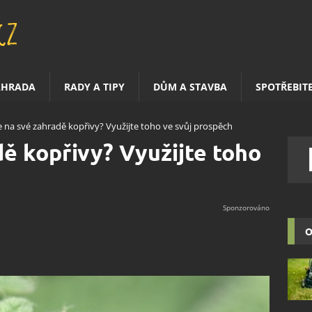
AHRADA
RADY A TIPY
DŮM A STAVBA
SPOTŘEBIT
 na své zahradě kopřivy? Využijte toho ve svůj prospěch
ě kopřivy? Využijte toho
O