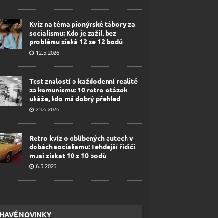
Kvíz na téma pionýrské tábory za
socialismu: Kdo je zažil, bez
problému získá 12 ze 12 bodů
12.5.2026
Test znalostí o každodenní realitě
za komunismu: 10 retro otázek
ukáže, kdo má dobrý přehled
23.6.2026
Retro kvíz o oblíbených autech v
dobách socialismu: Tehdejší řidiči
musí získat 10 z 10 bodů
6.5.2026
HAVÉ NOVINKY