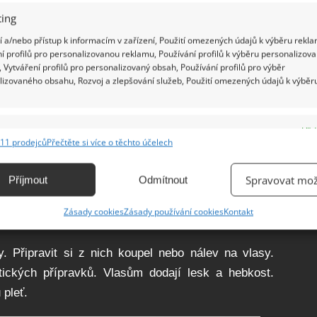
h cest
ing
 a/nebo přístup k informacím v zařízení, Použití omezených údajů k výběru rekla
 kamenů
í profilů pro personalizovanou reklamu, Používání profilů k výběru personalizov
 Vytváření profilů pro personalizovaný obsah, Používání profilů pro výběr
lizovaného obsahu, Rozvoj a zlepšování služeb, Použití omezených údajů k výběr
obsahuje hodně železa
e
Vžd
11 prodejců
Přečtěte si více o těchto účelech
ání a kombinování údajů z jiných zdrojů údajů, Propojení různých zařízení,
kace zařízení na základě automaticky přenášených informací.
u
Spravovat mož
Příjmout
Odmítnout
ání přesných údajů o zeměpisné poloze, Identifikace zařízení na
Zásady cookies
Zásady používání cookies
Kontakt
ě
ě aktivně vyžádaných informací.
y. Připravit si z nich koupel nebo nálev na vlasy.
ění bezpečnosti, předcházení a zjišťování podvodů a
ických přípravků. Vlasům dodají lesk a hebkost.
ňování chyb, Poskytování a zobrazování reklamy a obsahu,
Vžd
ní a sdělování voleb ochrany osobních údajů.
 pleť.