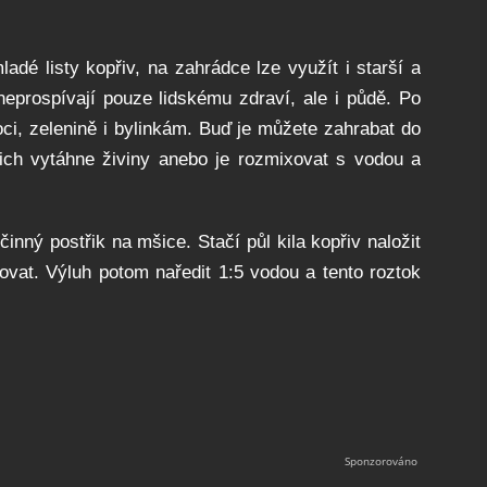
adé listy kopřiv, na zahrádce lze využít i starší a
neprospívají pouze lidskému zdraví, ale i půdě. Po
oci, zelenině i bylinkám. Buď je můžete zahrabat do
ich vytáhne živiny anebo je rozmixovat s vodou a
inný postřik na mšice. Stačí půl kila kopřiv naložit
hovat. Výluh potom naředit 1:5 vodou a tento roztok