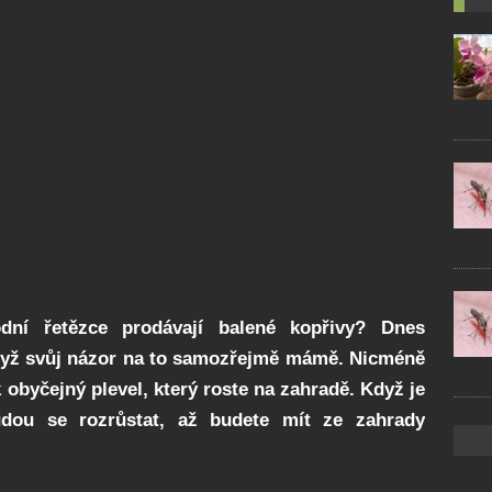
odní řetězce prodávají balené kopřivy? Dnes
když svůj názor na to samozřejmě mámě. Nicméně
k obyčejný plevel, který roste na zahradě. Když je
udou se rozrůstat, až budete mít ze zahrady