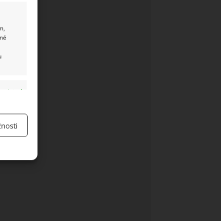
m,
ané
u
y aktivní
nosti
y aktivní