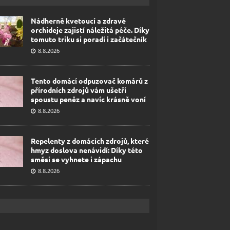
Nádherně kvetoucí a zdravé
orchideje zajistí náležitá péče. Díky
tomuto triku si poradí i začátečník
8.8.2026
Tento domácí odpuzovač komárů z
přírodních zdrojů vám ušetří
spoustu peněz a navíc krásně voní
8.8.2026
Repelenty z domácích zdrojů, které
hmyz doslova nenávidí: Díky této
směsi se vyhnete i zápachu
8.8.2026