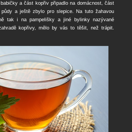
e babičky a část kopřiv připadlo na domácnost, část
a půdy a ještě zbylo pro slepice. Na tuto žahavou
jně tak i na pampelišky a jiné bylinky nazývané
hradě kopřivy, mělo by vás to těšit, než trápit.