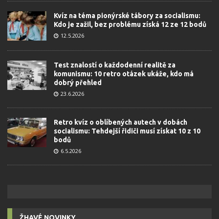
Kvíz na téma pionýrské tábory za socialismu:
Kdo je zažil, bez problému získá 12 ze 12 bodů
12.5.2026
Test znalostí o každodenní realitě za
komunismu: 10 retro otázek ukáže, kdo má
dobrý přehled
23.6.2026
Retro kvíz o oblíbených autech v dobách
socialismu: Tehdejší řidiči musí získat 10 z 10
bodů
6.5.2026
ŽHAVÉ NOVINKY