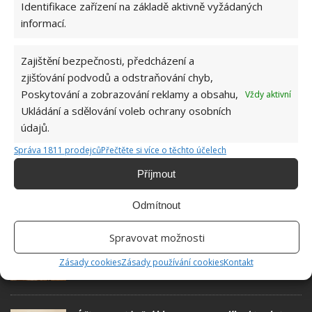
Identifikace zařízení na základě aktivně vyžádaných
redaktorky ji tak nadchla, že se
informací.
rozhodla zůstat. Její v...
[Více o
autorovi]
Zajištění bezpečnosti, předcházení a
zjišťování podvodů a odstraňování chyb,
Poskytování a zobrazování reklamy a obsahu,
Vždy aktivní
Ukládání a sdělování voleb ochrany osobních
údajů.
SOUVISEJÍCÍ ČLÁNKY
Správa 1811 prodejců
Přečtěte si více o těchto účelech
Příjmout
Za vytápění neplatí ani v zimě. Unikátní dům
uvnitř skleníku šetří peníze i přírodu
Odmítnout
Spravovat možnosti
Váš domov ožije pod taktovkou červené, která
zvyšuje krevní tlak a probouzí chuť k jídlu
Zásady cookies
Zásady používání cookies
Kontakt