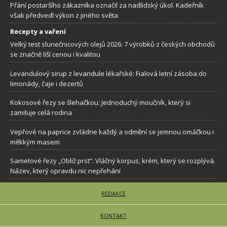
Přání postaršího zákazníka označil za nadlidský úkol. Kadeřník
však předvedl výkon z jiného světa
Recepty a vaření
Velký test slunečnicových olejů 2026: 7 výrobků z českých obchodů
se značně liší cenou i kvalitou
Levandulový sirup z levandule lékařské: Fialová letní zásoba do
limonády, čaje i dezertů
Kokosové řezy se šlehačkou: Jednoduchý moučník, který si
zamiluje celá rodina
Vepřové na paprice zvládne každý a odmění se jemnou omáčkou i
měkkým masem
Sametové řezy „Obliž prst”: Vláčný korpus, krém, který se rozplývá.
Název, který opravdu nic nepřehání
REDAKCE
KONTAKT