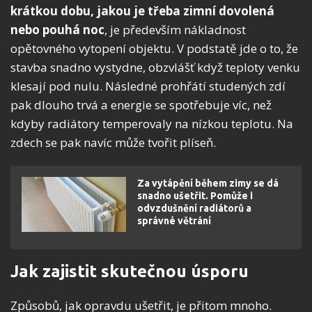
krátkou dobu, jakou je třeba zimní dovolená
nebo pouhá noc
, je především nákladnost
opětovného vytopení objektu. V podstatě jde o to, že
stavba snadno vystydne, obzvlášť když teploty venku
klesají pod nulu. Následné prohřátí studených zdí
pak dlouho trvá a energie se spotřebuje víc, než
kdyby radiátory temperovaly na nízkou teplotu. Na
zdech se pak navíc může tvořit plíseň.
Za vytápění během zimy se dá
snadno ušetřit. Pomůže i
odvzdušnění radiátorů a
správné větrání
Jak zajistit skutečnou úsporu
Způsobů, jak opravdu ušetřit, je přitom mnoho.