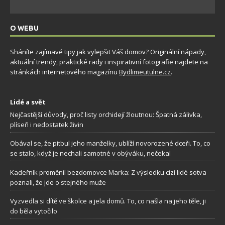
O WEBU
Sháníte zajímavé tipy jak vylepšit Váš domov? Originální nápady,
aktuální trendy, praktické rady i inspirativní fotografie najdete na
stránkách internetového magazínu
Bydlimeutulne.cz
.
Lidé a svět
Nejčastější důvody, proč listy orchidejí žloutnou: Špatná zálivka,
plíseň i nedostatek živin
Obával se, že pitbul jeho manželky, ublíží novorozené dceři. To, co
se stalo, když je nechali samotné v obýváku, nečekal
Kadeřník proměnil bezdomovce Marka: Z výsledku cizí lidé sotva
poznali, že jde o stejného muže
Vyzvedla si dítě ve školce a jela domů. To, co našla na jeho těle, ji
do běla vytočilo