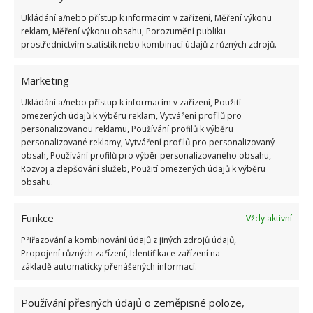
Ukládání a/nebo přístup k informacím v zařízení, Měření výkonu
reklam, Měření výkonu obsahu, Porozumění publiku
prostřednictvím statistik nebo kombinací údajů z různých zdrojů.
Marketing
Ukládání a/nebo přístup k informacím v zařízení, Použití
omezených údajů k výběru reklam, Vytváření profilů pro
personalizovanou reklamu, Používání profilů k výběru
personalizované reklamy, Vytváření profilů pro personalizovaný
obsah, Používání profilů pro výběr personalizovaného obsahu,
ENERGIE
RADIÁTOR
ŠETŘENÍ
TOPENÍ
Rozvoj a zlepšování služeb, Použití omezených údajů k výběru
obsahu.
Přidejte svůj názor
Funkce
Vždy aktivní
KOMENTOVAT
Přiřazování a kombinování údajů z jiných zdrojů údajů,
Propojení různých zařízení, Identifikace zařízení na
základě automaticky přenášených informací.
Hana Musilová
Do redakce Bydlimeutulne.cz se
Používání přesných údajů o zeměpisné poloze,
přidala během svých studií a práce