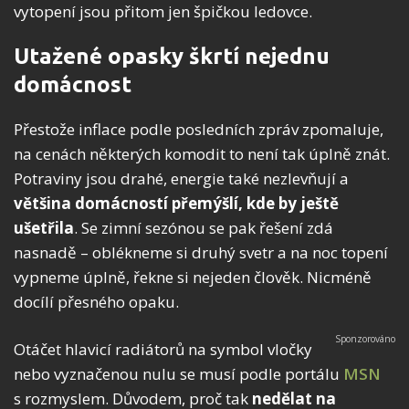
vytopení jsou přitom jen špičkou ledovce.
Utažené opasky škrtí nejednu
domácnost
Přestože inflace podle posledních zpráv zpomaluje,
na cenách některých komodit to není tak úplně znát.
Potraviny jsou drahé, energie také nezlevňují a
většina domácností přemýšlí, kde by ještě
ušetřila
. Se zimní sezónou se pak řešení zdá
nasnadě – oblékneme si druhý svetr a na noc topení
vypneme úplně, řekne si nejeden člověk. Nicméně
docílí přesného opaku.
Otáčet hlavicí radiátorů na symbol vločky
nebo vyznačenou nulu se musí podle portálu
MSN
s rozmyslem. Důvodem, proč tak
nedělat na