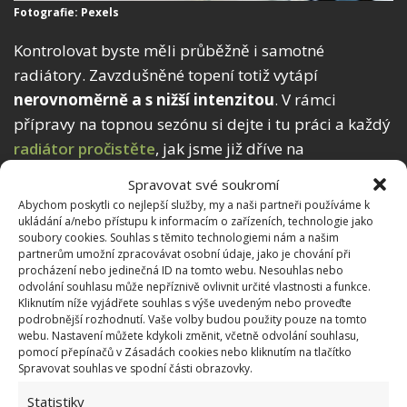
Fotografie: Pexels
Kontrolovat byste měli průběžně i samotné
radiátory. Zavzdušněné topení totiž vytápí
nerovnoměrně a s nižší intenzitou
. V rámci
přípravy na topnou sezónu si dejte i tu práci a každý
radiátor pročistěte
, jak jsme již dříve na
BydlímeÚtulně radili . Zvýšíte jeho účinnost a
Spravovat své soukromí
zabráníte tomu, aby v místnostech poletovalo větší
Abychom poskytli co nejlepší služby, my a naši partneři používáme k
množství prachu a plísní.
ukládání a/nebo přístupu k informacím o zařízeních, technologie jako
soubory cookies. Souhlas s těmito technologiemi nám a našim
partnerům umožní zpracovávat osobní údaje, jako je chování při
procházení nebo jedinečná ID na tomto webu. Nesouhlas nebo
odvolání souhlasu může nepříznivě ovlivnit určité vlastnosti a funkce.
Kliknutím níže vyjádřete souhlas s výše uvedeným nebo proveďte
podrobnější rozhodnutí. Vaše volby budou použity pouze na tomto
webu. Nastavení můžete kdykoli změnit, včetně odvolání souhlasu,
pomocí přepínačů v Zásadách cookies nebo kliknutím na tlačítko
Spravovat souhlas ve spodní části obrazovky.
Statistiky