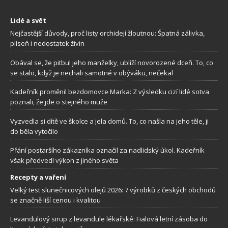
Lidé a svět
Nejčastější důvody, proč listy orchidejí žloutnou: Špatná zálivka,
plíseň i nedostatek živin
Obával se, že pitbul jeho manželky, ublíží novorozené dceři. To, co
se stalo, když je nechali samotné v obýváku, nečekal
Kadeřník proměnil bezdomovce Marka: Z výsledku cizí lidé sotva
poznali, že jde o stejného muže
Vyzvedla si dítě ve školce a jela domů. To, co našla na jeho těle, ji
do běla vytočilo
Přání postaršího zákazníka označil za nadlidský úkol. Kadeřník
však předvedl výkon z jiného světa
Recepty a vaření
Velký test slunečnicových olejů 2026: 7 výrobků z českých obchodů
se značně liší cenou i kvalitou
Levandulový sirup z levandule lékařské: Fialová letní zásoba do