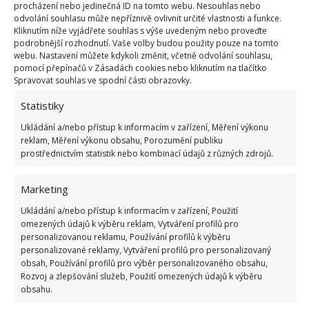
procházení nebo jedinečná ID na tomto webu. Nesouhlas nebo
proč!
odvolání souhlasu může nepříznivě ovlivnit určité vlastnosti a funkce.
Kliknutím níže vyjádřete souhlas s výše uvedeným nebo proveďte
Zdroje:
NZHerald
,
FrugalAndThriving
podrobnější rozhodnutí. Vaše volby budou použity pouze na tomto
webu. Nastavení můžete kdykoli změnit, včetně odvolání souhlasu,
pomocí přepínačů v Zásadách cookies nebo kliknutím na tlačítko
Spravovat souhlas ve spodní části obrazovky.
Statistiky
Ukládání a/nebo přístup k informacím v zařízení, Měření výkonu
reklam, Měření výkonu obsahu, Porozumění publiku
prostřednictvím statistik nebo kombinací údajů z různých zdrojů.
Marketing
Ukládání a/nebo přístup k informacím v zařízení, Použití
omezených údajů k výběru reklam, Vytváření profilů pro
personalizovanou reklamu, Používání profilů k výběru
personalizované reklamy, Vytváření profilů pro personalizovaný
obsah, Používání profilů pro výběr personalizovaného obsahu,
Rozvoj a zlepšování služeb, Použití omezených údajů k výběru
obsahu.