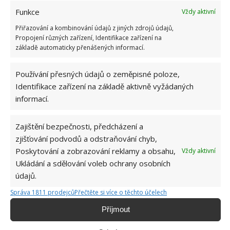
Funkce
Vždy aktivní
RADY A TIPY
ŠETŘENÍ
TOALETNÍ PAPÍR
Přiřazování a kombinování údajů z jiných zdrojů údajů,
Propojení různých zařízení, Identifikace zařízení na
ÚSPORA
základě automaticky přenášených informací.
Přidejte svůj názor
Používání přesných údajů o zeměpisné poloze,
Identifikace zařízení na základě aktivně vyžádaných
KOMENTOVAT
informací.
Jiří Kolář
Zajištění bezpečnosti, předcházení a
zjišťování podvodů a odstraňování chyb,
Absolvent České zemědělské
Poskytování a zobrazování reklamy a obsahu,
Vždy aktivní
univerzity, který je již od malička
Ukládání a sdělování voleb ochrany osobních
velkým kutilem. V podstatě vše, co je
údajů.
možné najít v j...
[Více o autorovi]
Správa 1811 prodejců
Přečtěte si více o těchto účelech
Příjmout