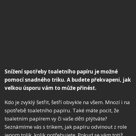
Snížení spotřeby toaletního papíru je možné
pomocí snadného triku. A budete překvapeni, jak
velkou úsporu vám to může přinést.
Kdo je zvyklý šetřit, šetří obvykle na všem. Mnozí i na
spotřebě toaletního papíru. Také máte pocit, že
toaletním papírem vy či vaše děti plýtváte?
Seznámíme vás s trikem, jak papíru odvinout z role
jenom tolik, kolik potřebujete. Pokud se vám totiž