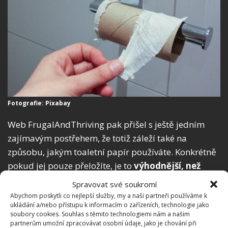
Fotografie: Pixabay
Web FrugalAndThriving pak přišel s ještě jedním
zajímavým postřehem, že totiž záleží také na
způsobu, jakým toaletní papír používáte. Konkrétně
pokud jej pouze přeložíte, je to
výhodnější, než
když jej zmuchláte
. Tady totiž platí fyzika,
Spravovat své soukromí
přeložený poskytuje víc plochy. Na BydlímeÚtulně
Abychom poskytli co nejlepší služby, my a naši partneři používáme k
ukládání a/nebo přístupu k informacím o zařízeních, technologie jako
jsme také psali o tom, že některé hospodyňky dávají
soubory cookies. Souhlas s těmito technologiemi nám a našim
roličku
toaletního papíru do ledničky
. Však ony vědí
partnerům umožní zpracovávat osobní údaje, jako je chování při