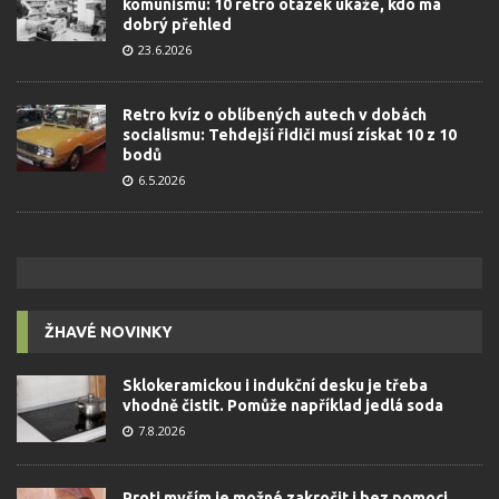
komunismu: 10 retro otázek ukáže, kdo má
dobrý přehled
23.6.2026
Retro kvíz o oblíbených autech v dobách
socialismu: Tehdejší řidiči musí získat 10 z 10
bodů
6.5.2026
ŽHAVÉ NOVINKY
Sklokeramickou i indukční desku je třeba
vhodně čistit. Pomůže například jedlá soda
7.8.2026
Proti myším je možné zakročit i bez pomoci