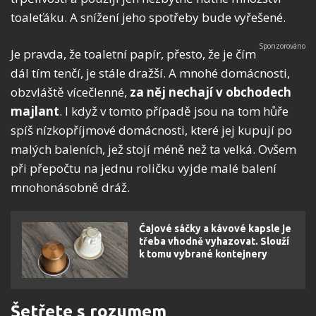
toaleťáku. A snížení jeho spotřeby bude vyřešené.
Je pravda, že toaletní papír, přesto, že je čím
dál tím tenčí, je stále dražší. A mnohé domácnosti,
obzvláště vícečlenné,
za něj nechají v obchodech
majlant
. I když v tomto případě jsou na tom hůře
spíš nízkopříjmové domácnosti, které jej kupují po
malých baleních, jež stojí méně než ta velká. Ovšem
při přepočtu na jednu roličku vyjde malé balení
mnohonásobně dráž.
Čajové sáčky a kávové kapsle je
třeba vhodně vyhazovat. Slouží
k tomu vybrané kontejnery
Šetřete s rozumem