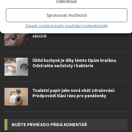
Odmítnout
Spravovat možnosti
SOUVISEJÍCÍ ČLÁNKY
Zásady cookies
Zásady používání cookies
Kontakt
Zapáchající lednička pozná soupeře v čajových
sáčcích
Úklid kuchyně je díky těmto tipům hračkou.
Odstraňte nečistoty i bakterie
Toaletní papír jako nová oběť zdražování:
Předpovědi hlásí ránu pro peněženky
BUĎTE PRVNÍ KDO PŘIDÁ KOMENTÁŘ