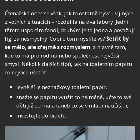
Čtenářská obec se však, jak to ostatně bývá i v jiných
životních situacích – rozdělila na dva tábory. Jedni
těmto úsporám fandí, druhým je to jedno a považují
fígl za nesmyslný. Co si o tom myslíte vy?
Šetřit by
se mělo, ale zřejmě s rozmyslem
, a hlavně tam,
kde to má pro rodinu nebo společnost největší
smysl. Několik dalších tipů, jak na toaletním papíru
co nejvíce ušetřit:
levnější je neznačkový toaletní papír,
snažte se papíru využít co nejméně, učte to své
děti již od mala (aneb co se v mládí naučíš…),
investujte do bidetu.