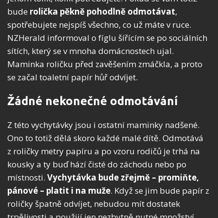
bude
rolička pěkně pohodlně odmotávat
,
spotřebujete nejspíš všechno, co už máte v ruce.
NZHerald informoval o fíglu šířícím se po sociálních
sítích, který se v mnoha domácnostech ujal.
Maminka roličku před zavěšením zmáčkla, a proto
se začal toaletní papír hůř odvíjet.
Žádné nekonečné odmotávání
Z této vychytávky jsou i ostatní maminky nadšené.
Ono to totiž dělá skoro každé malé dítě. Odmotává
z roličky metry papíru a po vzoru rodičů je trhá na
kousky a ty buď hází čisté do záchodu nebo po
místnosti.
Vychytávka bude zřejmě – promiňte,
pánové – platit i na muže
. Když se jim bude papír z
roličky špatně odvíjet, nebudou mít dostatek
trpělivosti a použijí jen nezbytně nutné množství