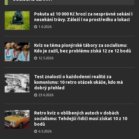
Pokuta až 10 000 Kč hrozí za nesprávné sekání i
nesekání trávy. Záleží i na prostředku a lokaci
1.6.2026
Kvíz na téma pionýrské tábory za socialismu:
Kdo je zažil, bez problému získá 12 ze 12 bodů
12.5.2026
Test znalostí o každodenní realitě za
komunismu: 10 retro otázek ukáže, kdo má
dobrý přehled
23.6.2026
Retro kvíz o oblíbených autech v dobách
socialismu: Tehdejší řidiči musí získat 10 z 10
bodů
6.5.2026