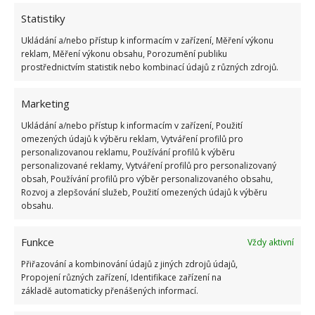
Statistiky
Ukládání a/nebo přístup k informacím v zařízení, Měření výkonu
reklam, Měření výkonu obsahu, Porozumění publiku
prostřednictvím statistik nebo kombinací údajů z různých zdrojů.
Marketing
Ukládání a/nebo přístup k informacím v zařízení, Použití
omezených údajů k výběru reklam, Vytváření profilů pro
personalizovanou reklamu, Používání profilů k výběru
personalizované reklamy, Vytváření profilů pro personalizovaný
obsah, Používání profilů pro výběr personalizovaného obsahu,
Rozvoj a zlepšování služeb, Použití omezených údajů k výběru
obsahu.
MĚSÍČEK
PĚSTOVÁNÍ RAJČAT
RAJČATA
Funkce
ZAHRADA
Vždy aktivní
Přiřazování a kombinování údajů z jiných zdrojů údajů,
Propojení různých zařízení, Identifikace zařízení na
Přidejte svůj názor
základě automaticky přenášených informací.
KOMENTOVAT