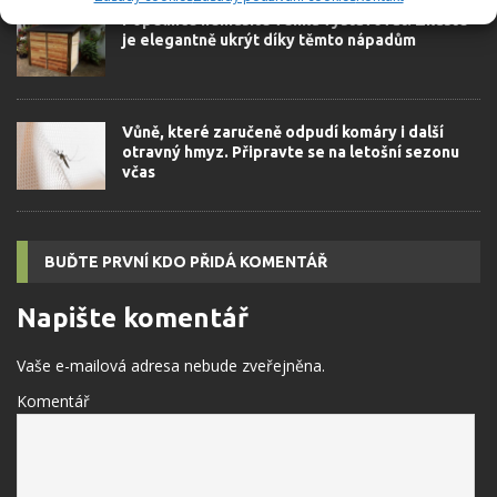
Popelnice nemusíte venku vystavovat! Zkuste
je elegantně ukrýt díky těmto nápadům
Vůně, které zaručeně odpudí komáry i další
otravný hmyz. Připravte se na letošní sezonu
včas
BUĎTE PRVNÍ KDO PŘIDÁ KOMENTÁŘ
Napište komentář
Vaše e-mailová adresa nebude zveřejněna.
Komentář