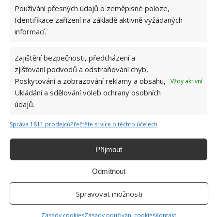
Používání přesných údajů o zeměpisné poloze,
Identifikace zařízení na základě aktivně vyžádaných
Hana Musilová
informací.
Do redakce Bydlimeutulne.cz se
přidala během svých studií a práce
Zajištění bezpečnosti, předcházení a
redaktorky ji tak nadchla, že se
zjišťování podvodů a odstraňování chyb,
rozhodla zůstat. Její v...
[Více o
Poskytování a zobrazování reklamy a obsahu,
Vždy aktivní
autorovi]
Ukládání a sdělování voleb ochrany osobních
údajů.
Správa 1811 prodejců
Přečtěte si více o těchto účelech
Příjmout
SOUVISEJÍCÍ ČLÁNKY
Odmítnout
Originální podzimní dekorace zkrášlí vaši
zahradu i domácnost. Vyrobit je zvládne úplně
Spravovat možnosti
každý
Zásady cookies
Zásady používání cookies
Kontakt