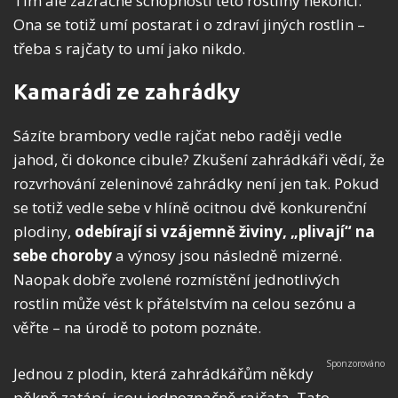
Tím ale zázračné schopnosti této rostliny nekončí.
Ona se totiž umí postarat i o zdraví jiných rostlin –
třeba s rajčaty to umí jako nikdo.
Kamarádi ze zahrádky
Sázíte brambory vedle rajčat nebo raději vedle
jahod, či dokonce cibule? Zkušení zahrádkáři vědí, že
rozvrhování zeleninové zahrádky není jen tak. Pokud
se totiž vedle sebe v hlíně ocitnou dvě konkurenční
plodiny,
odebírají si vzájemně živiny, „plivají“ na
sebe choroby
a výnosy jsou následně mizerné.
Naopak dobře zvolené rozmístění jednotlivých
rostlin může vést k přátelstvím na celou sezónu a
věřte – na úrodě to potom poznáte.
Jednou z plodin, která zahrádkářům někdy
pěkně zatápí, jsou jednoznačně rajčata. Tato