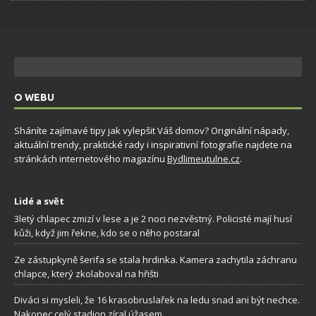
O WEBU
Sháníte zajímavé tipy jak vylepšit Váš domov? Originální nápady,
aktuální trendy, praktické rady i inspirativní fotografie najdete na
stránkách internetového magazínu
Bydlimeutulne.cz
.
Lidé a svět
3letý chlapec zmizí v lese a je 2 noci nezvěstný. Policisté mají husí
kůži, když jim řekne, kdo se o něho postaral
Ze zástupkyně šerifa se stala hrdinka. Kamera zachytila záchranu
chlapce, který zkolaboval na hřišti
Diváci si mysleli, že 16 krasobruslařek na ledu snad ani být nechce.
Nakonec celý stadion zíral úžasem