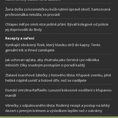
Žena došla za kosmetičkou kvůli rutinní úpravě obočí. Samozvaná
profesionálka netušila, co provádí
Chlapec měl po smrti otce jediné přání. Bývalí kolegové od policie
jej doprovodili do školy
Recepty a vaření
Vynikající obrácený řízek, který klasiku strčí do kapsy: Tento
geniální trik si ihned zamilujete
Jak uchovat rajčata, aby chutnala jako čerstvá i po několika
měsících: Díky snadným postupům si poradí každý
Zlatavé tvarohové šátečky z listového těsta: Křupavé zvenku, plné
hebké náplně uvnitř a hotové dřív, než se nadějete
Domácí zmrzlina Raffaello: Luxusní kokosové osvěžení s křupavou
mandlí
Věnečky z odpalovaného těsta: Rodinný recept a postup na lehký
dezert s jemným krémem a výsledkem lepším než z cukrárny