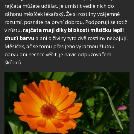
rajčata můžete udělat, je umístit vedle nich do
záhonu měsíček lékařský. Že si rostliny vzájemně
rozumí, poznáte na první dobrou. Podporují se totiž
v růstu,
rajčata mají díky blízkosti měsíčku lepší
chuť i barvu
a ani o živiny tyto dvě rostliny nebojují.
Měsíček, ač se tomu přes jeho výraznou žlutou
barvu ani nechce věřit, je navíc odpuzovačem
škůdců.