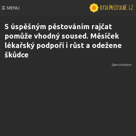
☰ MENU
S úspěšným pěstováním rajčat
pomůže vhodný soused. Měsíček
lékařský podpoří i růst a odežene
škůdce