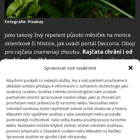
Fotografie: Pixabay
Jako takový živý repelent působí měsíček na molice
skleníkové či hlístice, jak uvádí portál Deccoria. Obojí
pro rajčata znamenají zhoubu.
Rajčata chrání i od
šneků a slimáků
, kterým padá za oběť raději sám. A
Spravovat své soukromí
jako třešinka na dortu láká měsíček vhodné
opylovače, díky kterým rajčata prospívají a zrají do
Abychom poskytli co nejlepší služby, my a naši partneři používáme k
chuti a krásy.
ukládání a/nebo přístupu k informacím o zařízeních, technologie jako
soubory cookies. Souhlas s těmito technologiemi nám a našim
partnerům umožní zpracovávat osobní údaje, jako je chování při
Zdroje:
TheSpruce
,
Deccoria
procházení nebo jedinečná ID na tomto webu. Nesouhlas nebo
odvolání souhlasu může nepříznivě ovlivnit určité vlastnosti a funkce.
Kliknutím níže vyjádřete souhlas s výše uvedeným nebo proveďte
podrobnější rozhodnutí. Vaše volby budou použity pouze na tomto
webu. Nastavení můžete kdykoli změnit, včetně odvolání souhlasu,
pomocí přepínačů v Zásadách cookies nebo kliknutím na tlačítko
Spravovat souhlas ve spodní části obrazovky.