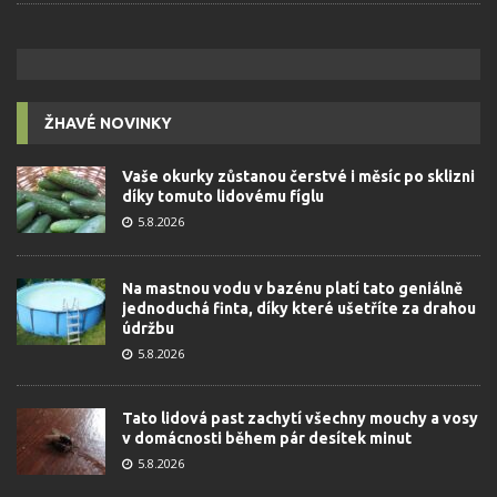
ŽHAVÉ NOVINKY
Vaše okurky zůstanou čerstvé i měsíc po sklizni
díky tomuto lidovému fíglu
5.8.2026
Na mastnou vodu v bazénu platí tato geniálně
jednoduchá finta, díky které ušetříte za drahou
údržbu
5.8.2026
Tato lidová past zachytí všechny mouchy a vosy
v domácnosti během pár desítek minut
5.8.2026