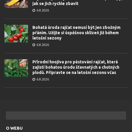
jak se jich rychle zbavit
6.8.2026
Bohatá úroda rajčat nemusí být jen zbožným
přáním. Užijte si úspěšnou sklizeň již během
letošní sezony
6.8.2026
Přírodní hnojiva pro pěstování rajčat, která
zajistí bohatou úrodu šťavnatých a chutných
plodů. Připravte se na letošní sezonu včas
6.8.2026
O WEBU