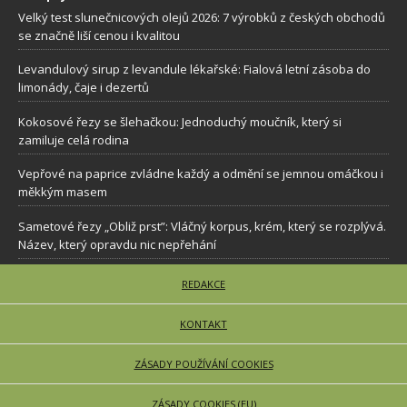
Velký test slunečnicových olejů 2026: 7 výrobků z českých obchodů
se značně liší cenou i kvalitou
Levandulový sirup z levandule lékařské: Fialová letní zásoba do
limonády, čaje i dezertů
Kokosové řezy se šlehačkou: Jednoduchý moučník, který si
zamiluje celá rodina
Vepřové na paprice zvládne každý a odmění se jemnou omáčkou i
měkkým masem
Sametové řezy „Obliž prst”: Vláčný korpus, krém, který se rozplývá.
Název, který opravdu nic nepřehání
REDAKCE
KONTAKT
ZÁSADY POUŽÍVÁNÍ COOKIES
ZÁSADY COOKIES (EU)