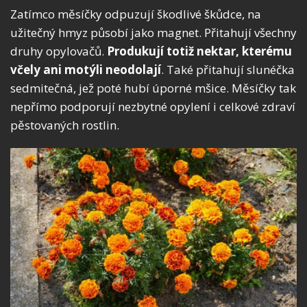
Zatímco měsíčky odpuzují škodlivé škůdce, na
užitečný hmyz působí jako magnet. Přitahují všechny
druhy opylovačů.
Produkují totiž nektar, kterému
včely ani motýli neodolají
. Také přitahují slunéčka
sedmitečná, jež poté hubí úporné mšice. Měsíčky tak
nepřímo podporují nezbytné opylení i celkové zdraví
pěstovaných rostlin.