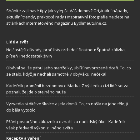
Sháníte zajímavé tipy jak vylepšit Váš domov? Originální nápady,
aktuální trendy, praktické rady i inspirativní fotografie najdete na
stránkách internetového magazínu
Bydlimeutulne.cz
.
Lidé a svět
Nejčastější důvody, proč listy orchidejí žloutnou: Špatná zálivka,
plíseň i nedostatek živin
Obával se, že pitbul jeho manželky, ublíží novorozené dceři. To, co
se stalo, když je nechali samotné v obýváku, nečekal
Kadeřník proměnil bezdomovce Marka: Z výsledku cizí lidé sotva
poznali, že jde o stejného muže
Vyzvedla si dítě ve školce a jela domů. To, co našla na jeho těle, ji
do běla vytočilo
Přání postaršího zákazníka označil za nadlidský úkol. Kadeřník
však předvedl výkon z jiného světa
Recepty a vaření