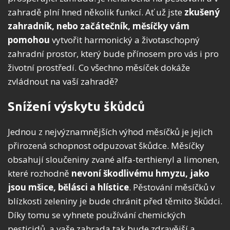
zahradě plní hned několik funkcí. Ať už jste
zkušený
zahradník, nebo začátečník, měsíčky vám
pomohou
vytvořit harmonický a životaschopný
zahradní prostor, který bude přínosem pro vás i pro
životní prostředí. Co všechno měsíček dokáže
zvládnout na vaší zahradě?
Snížení výskytu škůdců
Jednou z nejvýznamnějších výhod měsíčků je jejich
přirozená schopnost odpuzovat škůdce. Měsíčky
obsahují sloučeniny zvané alfa-terthienyl a limonen,
které rozhodně
nevoní škodlivému hmyzu, jako
jsou mšice, bělásci a hlístice
. Pěstování měsíčků v
blízkosti zeleniny je bude chránit před těmito škůdci.
Díky tomu se vyhnete používání chemických
pesticidů, a vaše zahrada tak bude zdravější a