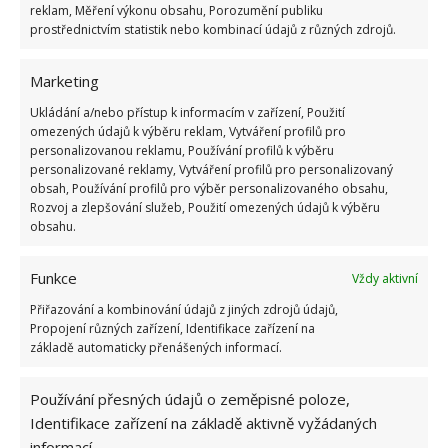
reklam, Měření výkonu obsahu, Porozumění publiku
Jedlé a léčivé květy
prostřednictvím statistik nebo kombinací údajů z různých zdrojů.
Měsíčky nejsou jen radostí pro oči, ale také
Marketing
lahůdkou pro chuťové pohárky. Okvětní lístky
Ukládání a/nebo přístup k informacím v zařízení, Použití
měsíčků, zejména druhu Tagetes tenuifolia, jsou
omezených údajů k výběru reklam, Vytváření profilů pro
jedlé a mohou být použity k přidání barvy a chuti do
personalizovanou reklamu, Používání profilů k výběru
personalizované reklamy, Vytváření profilů pro personalizovaný
salátů, polévek a dalších pokrmů.
Okvětní lístky
obsah, Používání profilů pro výběr personalizovaného obsahu,
měsíčků mají mírně hořkou chuť
, která může být
Rozvoj a zlepšování služeb, Použití omezených údajů k výběru
obsahu.
příjemným kontrastem k sladkosti ostatních
ingrediencí. Sušené květy také odpuzují moly. Vložte
Funkce
Vždy aktivní
je tedy do plátěných pytlíčků a umístěte do skříně.
Přiřazování a kombinování údajů z jiných zdrojů údajů,
Propojení různých zařízení, Identifikace zařízení na
Zdroj:
Sovkusom
základě automaticky přenášených informací.
Používání přesných údajů o zeměpisné poloze,
Identifikace zařízení na základě aktivně vyžádaných
informací.