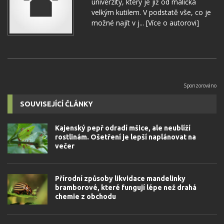
univerzity, který je již od malička
velkým kutilem. V podstatě vše, co je
možné najít v j...
[Více o autorovi]
SOUVISEJÍCÍ ČLÁNKY
Kajenský pepř odradí mšice, ale neublíží
rostlinám. Ošetření je lepší naplánovat na
večer
Přírodní způsoby likvidace mandelinky
bramborové, které fungují lépe než drahá
chemie z obchodu