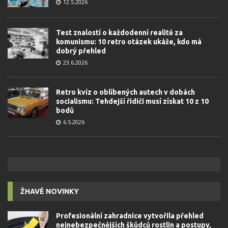
12.5.2026
Test znalostí o každodenní realitě za
komunismu: 10 retro otázek ukáže, kdo má
dobrý přehled
23.6.2026
Retro kvíz o oblíbených autech v dobách
socialismu: Tehdejší řidiči musí získat 10 z 10
bodů
6.5.2026
ŽHAVÉ NOVINKY
Profesionální zahradnice vytvořila přehled
nejnebezpečnějších škůdců rostlin a postupy,