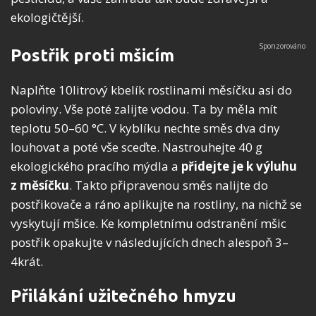
ekologičtější.
Postřik proti mšicím
Naplňte 10litrový kbelík rostlinami měsíčku asi do
poloviny. Vše poté zalijte vodou. Ta by měla mít
teplotu 50–60 °C. V kyblíku nechte směs dva dny
louhovat a poté vše sceďte. Nastrouhejte 40 g
ekologického pracího mýdla a
přidejte je k výluhu
z měsíčku
. Takto připravenou směs nalijte do
postřikovače a ráno aplikujte na rostliny, na nichž se
vyskytují mšice. Ke kompletnímu odstranění mšic
postřik opakujte v následujících dnech alespoň 3–
4krát.
Přilákání užitečného hmyzu