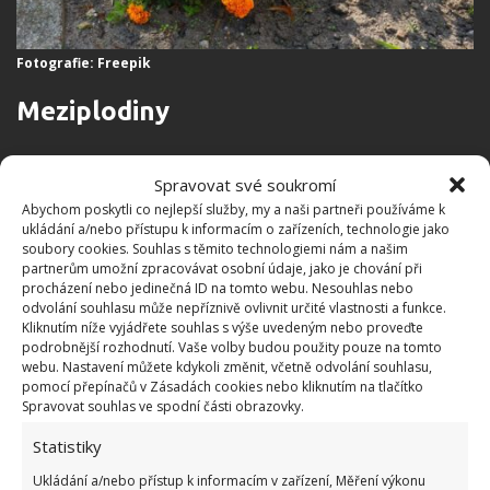
Fotografie: Freepik
Meziplodiny
Měsíčky jsou také výborné meziplodiny. To
Spravovat své soukromí
znamená, že si s některými rostlinami poskytují
Abychom poskytli co nejlepší služby, my a naši partneři používáme k
vzájemné výhody. Vysaďte je poblíž rajčat, paprik a
ukládání a/nebo přístupu k informacím o zařízeních, technologie jako
soubory cookies. Souhlas s těmito technologiemi nám a našim
lilků, protože dokážou odradit hlístice, které
partnerům umožní zpracovávat osobní údaje, jako je chování při
napadají kořeny rostlin.
U melounů a okurek pak
procházení nebo jedinečná ID na tomto webu. Nesouhlas nebo
odvolání souhlasu může nepříznivě ovlivnit určité vlastnosti a funkce.
měsíčky maskují jejich vůni
, a ty tak budou méně
Kliknutím níže vyjádřete souhlas s výše uvedeným nebo proveďte
atraktivní pro škůdce. Měsíčky mají také hluboké a
podrobnější rozhodnutí. Vaše volby budou použity pouze na tomto
webu. Nastavení můžete kdykoli změnit, včetně odvolání souhlasu,
rozsáhlé kořenové systémy, jež rozrušují zhutněnou
pomocí přepínačů v Zásadách cookies nebo kliknutím na tlačítko
půdu, čímž zlepšují provzdušnění a odvodnění. Na
Spravovat souhlas ve spodní části obrazovky.
konci vegetačního období je zaorejte do půdy,
Statistiky
obohatí ji živinami a zlepší její celkovou strukturu.
Ukládání a/nebo přístup k informacím v zařízení, Měření výkonu