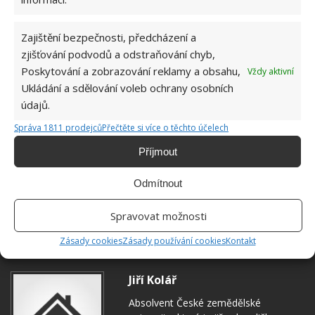
Zajištění bezpečnosti, předcházení a
zjišťování podvodů a odstraňování chyb,
Poskytování a zobrazování reklamy a obsahu,
Vždy aktivní
Ukládání a sdělování voleb ochrany osobních
údajů.
Správa 1811 prodejců
Přečtěte si více o těchto účelech
Příjmout
Odmítnout
Spravovat možnosti
EKOLOGICKÁ ZAHRADA
MĚSÍČEK
ŠKŮDCI
Zásady cookies
Zásady používání cookies
Kontakt
Jiří Kolář
Absolvent České zemědělské