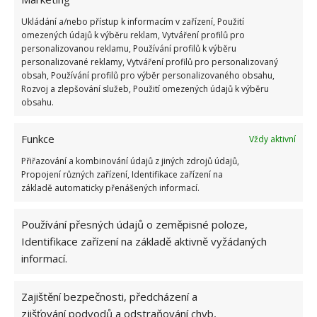
Ukládání a/nebo přístup k informacím v zařízení, Použití
omezených údajů k výběru reklam, Vytváření profilů pro
personalizovanou reklamu, Používání profilů k výběru
personalizované reklamy, Vytváření profilů pro personalizovaný
Namočte vatu do mátového oleje
obsah, Používání profilů pro výběr personalizovaného obsahu,
Rozvoj a zlepšování služeb, Použití omezených údajů k výběru
Máta je pro myši velmi aromatická a nepříjemně
obsahu.
voňavá bylina. Vatové kuličky namočené do
mátového oleje
strategicky rozmístěte po celém
Funkce
Vždy aktivní
domově i sklepě
a myši se od nich budou držet co
Přiřazování a kombinování údajů z jiných zdrojů údajů,
Propojení různých zařízení, Identifikace zařízení na
nejdál. Váš dům bude příjemně vonět a myši do něj
základě automaticky přenášených informací.
nebudou mít nejmenší zájem vstoupit. Místo vaty a
máty také můžete využít zbytky mýdla. Silná
Používání přesných údajů o zeměpisné poloze,
mýdlová vůně zaručeně odradí myší návštěvníky.
Identifikace zařízení na základě aktivně vyžádaných
informací.
Vypuďte je jedlou sodou
Zajištění bezpečnosti, předcházení a
Ani jedlá soda myším moc nevoní. Kdekoliv narazíte
zjišťování podvodů a odstraňování chyb,