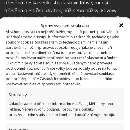
dřevěná deska velikosti plastové láhve, menší
dřevěná destička, drátek, nůž nebo nůžky, kovový
binder klip a pár šroubků a podložek. Ve videu níže
Spravovat své soukromí
pak naleznete celý postup přípravy.
Abychom poskytli co nejlepší služby, my a naši partneři používáme k
ukládání a/nebo přístupu k informacím o zařízeních, technologie jako
soubory cookies. Souhlas s těmito technologiemi nám a našim
partnerům umožní zpracovávat osobní údaje, jako je chování při
procházení nebo jedinečná ID na tomto webu. Nesouhlas nebo
odvolání souhlasu může nepříznivě ovlivnit určité vlastnosti a funkce.
Kliknutím níže vyjádřete souhlas s výše uvedeným nebo proveďte
podrobnější rozhodnutí. Vaše volby budou použity pouze na tomto
webu. Nastavení můžete kdykoli změnit, včetně odvolání souhlasu,
pomocí přepínačů v Zásadách cookies nebo kliknutím na tlačítko
Spravovat souhlas ve spodní části obrazovky.
Statistiky
Ukládání a/nebo přístup k informacím v zařízení, Měření výkonu
reklam, Měření výkonu obsahu, Porozumění publiku
prostřednictvím statistik nebo kombinací údajů z různých zdrojů.
Marketing