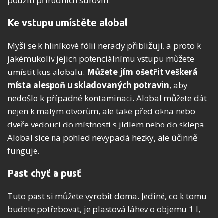
použití přírodních surovin.
Ke vstupu umístěte alobal
Myši se k hliníkové fólii nerady přibližují, a proto k
jakémukoliv jejich potenciálnímu vstupu můžete
umístit kus alobalu.
Můžete jím ošetřit veškerá
místa alespoň u skladovaných potravin
, aby
nedošlo k případné kontaminaci. Alobal můžete dát
nejen k malým otvorům, ale také před okna nebo
dveře vedoucí do místnosti s jídlem nebo do sklepa.
Alobal sice na pohled nevypadá hezky, ale účinně
funguje.
Past chyť a pusť
Tuto past si můžete vyrobit doma. Jediné, co k tomu
budete potřebovat, je plastová láhev o objemu 1 l,