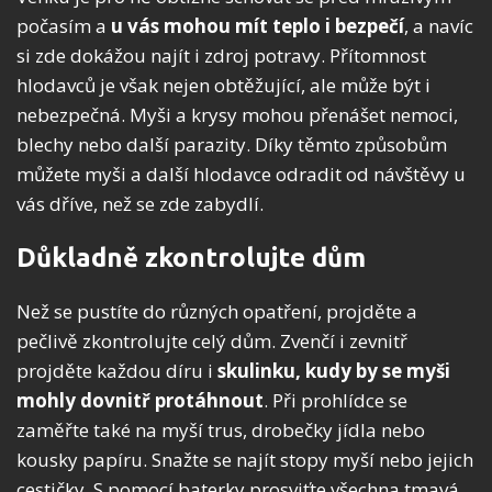
počasím a
u vás mohou mít teplo i bezpečí
, a navíc
si zde dokážou najít i zdroj potravy. Přítomnost
hlodavců je však nejen obtěžující, ale může být i
nebezpečná. Myši a krysy mohou přenášet nemoci,
blechy nebo další parazity. Díky těmto způsobům
můžete myši a další hlodavce odradit od návštěvy u
vás dříve, než se zde zabydlí.
Důkladně zkontrolujte dům
Než se pustíte do různých opatření, projděte a
pečlivě zkontrolujte celý dům. Zvenčí i zevnitř
projděte každou díru i
skulinku, kudy by se myši
mohly dovnitř protáhnout
. Při prohlídce se
zaměřte také na myší trus, drobečky jídla nebo
kousky papíru. Snažte se najít stopy myší nebo jejich
cestičky. S pomocí baterky prosviťte všechna tmavá