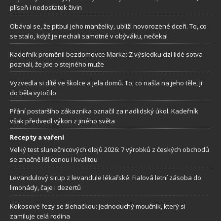
plíseň i nedostatek živin
Obával se, že pitbul jeho manželky, ublíží novorozené dceři. To, co
se stalo, když je nechali samotné v obýváku, nečekal
Kadeřník proměnil bezdomovce Marka: Z výsledku cizí lidé sotva
poznali, že jde o stejného muže
Vyzvedla si dítě ve školce a jela domů. To, co našla na jeho těle, ji
do běla vytočilo
Přání postaršího zákazníka označil za nadlidský úkol. Kadeřník
však předvedl výkon z jiného světa
Recepty a vaření
Velký test slunečnicových olejů 2026: 7 výrobků z českých obchodů
se značně liší cenou i kvalitou
Levandulový sirup z levandule lékařské: Fialová letní zásoba do
limonády, čaje i dezertů
Kokosové řezy se šlehačkou: Jednoduchý moučník, který si
zamiluje celá rodina