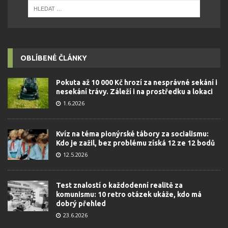
OBLÍBENÉ ČLÁNKY
Pokuta až 10 000 Kč hrozí za nesprávné sekání i
nesekání trávy. Záleží i na prostředku a lokaci
1.6.2026
Kvíz na téma pionýrské tábory za socialismu:
Kdo je zažil, bez problému získá 12 ze 12 bodů
12.5.2026
Test znalostí o každodenní realitě za
komunismu: 10 retro otázek ukáže, kdo má
dobrý přehled
23.6.2026