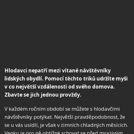
Hlodavci nepatří mezi vítané návštěvníky
lidských obydlí. Pomocí těchto triků udržíte myši
v co největší vzdálenosti od svého domova.
Zbavte se jich jednou provždy.
V každém ročním období se můžete s hlodavčími
návštěvníky potýkat. Největší pravděpodobnost, že
se u vás usídlí, je však v zimních chladných měsících.
Venku je pro ně obtížné schovat se před mrazivým