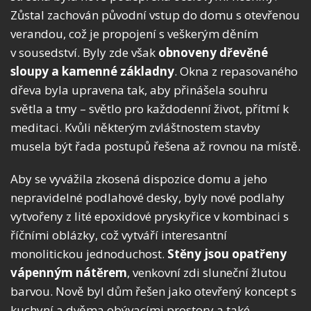
Zůstal zachován původní vstup do domu s otevřenou
verandou, což je propojení s veškerým děním
v sousedství. Byly zde však
obnoveny dřevěné
sloupy a kamenné základny
. Okna z repasovaného
dřeva byla upravena tak, aby přinášela souhru
světla a tmy – světlo pro každodenní život, přítmí k
meditaci. Kvůli některým zvláštnostem stavby
musela být řada postupů řešena až rovnou na místě.
Aby se vyvážila zkosená dispozice domu a jeho
nepravidelné podlahové desky, byly nové podlahy
vytvořeny z lité epoxidové pryskyřice v kombinaci s
říčními oblázky, což vytváří interesantní
monolitickou jednoduchost.
Stěny jsou opatřeny
vápenným nátěrem
, venkovní zdi sluneční žlutou
barvou. Nově byl dům řešen jako otevřený koncept s
kuchyní a dvěma obývacími prostory a také