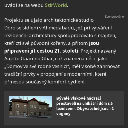
uvádí se na webu
StirWorld
.
Projektu se ujalo architektonické studio
Doro se sídlem v Ahmedabadu, jež při vytváření
rezidenční architektury spolupracovalo s majiteli,
kteří ctí své původní kořeny, a přitom
jsou
připraveni jít cestou 21. století
. Projekt nazvaný
Aapdu Gaamnu Ghar, což znamená něco jako
„Domov ve své rodné vesnici“, měl v sobě zahrnovat
tradiční prvky v propojení s moderními, které
přinesou současný komfort bydlení.
Bývalé vlakové nádraží
přestavěli na unikátní dům s 5
ložnicemi. Obyvatelné jsou i 2
vagony