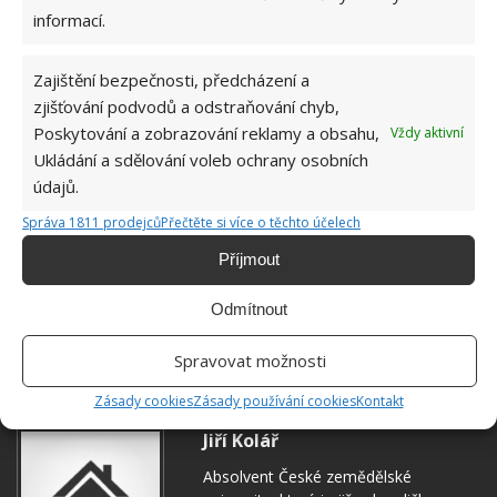
informací.
Zajištění bezpečnosti, předcházení a
zjišťování podvodů a odstraňování chyb,
Poskytování a zobrazování reklamy a obsahu,
Vždy aktivní
Ukládání a sdělování voleb ochrany osobních
údajů.
Správa 1811 prodejců
Přečtěte si více o těchto účelech
REKONSTRUKCE
VENKOVSKÝ DŮM
Příjmout
Odmítnout
Přidejte svůj názor
Spravovat možnosti
KOMENTOVAT
Zásady cookies
Zásady používání cookies
Kontakt
Jiří Kolář
Absolvent České zemědělské