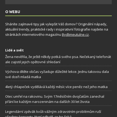
O WEBU
Sháníte zajímavé tipy jak vylepšit Váš domov? Originální nápady,
aktuální trendy, praktické rady i inspirativní fotografie najdete na
stránkách internetového magazínu
Bydlimeutulne.cz
.
Lidé a svět
Žena nevěřila, že ještě někdy potká svého psa. Nečekaný telefonát
ale zajistil jejich opětovné shledaní
Výchova dítěte občas vyžaduje důležité lekce. Jednu takovou dala
své dceři mladá matka
4letý chlapeček vydělává každý měsíc více peněz než jeho matka
Otec umřel na rakovinu. Svým 17měsíčním dvojčatům zanechal
přání ke každým narozeninám na dalších 30 let života
Legendární zpěvák kvůli vážným zdravotním problémům ruší
všechny koncerty. Nyní odhalil, co ho čeká