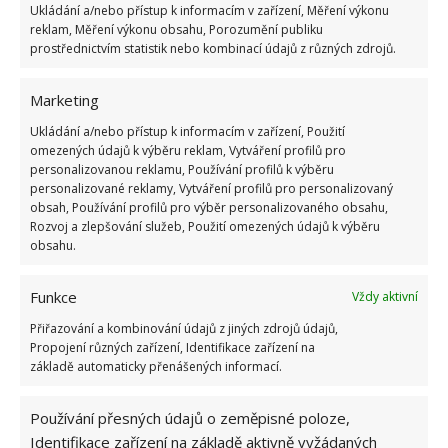
Ukládání a/nebo přístup k informacím v zařízení, Měření výkonu
reklam, Měření výkonu obsahu, Porozumění publiku
prostřednictvím statistik nebo kombinací údajů z různých zdrojů.
Venkovský dům v Indii se změnil od základů, a
přitom zůstal zachován historický duch.
Marketing
Zrekonstruovaný dům
bude nadále sloužit pro
Ukládání a/nebo přístup k informacím v zařízení, Použití
rodinná setkávání
a pro pobyt, když se někdo
omezených údajů k výběru reklam, Vytváření profilů pro
z rodiny rozhodne navštívit rodnou ves. Na
personalizovanou reklamu, Používání profilů k výběru
personalizované reklamy, Vytváření profilů pro personalizovaný
BydlímeÚtulně jsme vám představili také průběh
obsah, Používání profilů pro výběr personalizovaného obsahu,
náročné
rekonstrukce domu ve Francii
, která
Rozvoj a zlepšování služeb, Použití omezených údajů k výběru
obsahu.
nakonec dopadla na výbornou.
Funkce
Vždy aktivní
Přiřazování a kombinování údajů z jiných zdrojů údajů,
Propojení různých zařízení, Identifikace zařízení na
základě automaticky přenášených informací.
Používání přesných údajů o zeměpisné poloze,
Identifikace zařízení na základě aktivně vyžádaných