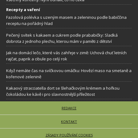
Recepty a vaření
Fazolová polévka s uzeným masem a zeleninou podle babiččina
receptu na pořádný hlad
Pečený svítek s kakaem a cukrem podle prababičky: Sladká
dobrota z jednoho plechu, kterou mám v paměti z dětství
Jak na domácí lečo, které vás zahřeje v zimě: Uchová chuť letních
rajčat, paprik a cibule po celý rok
Když nemáte čas na svíčkovou omáčku: Hovězí maso na smetaně a
kořenové zelenině
Kakaový stracciatella dort se šlehačkovým krémem a hořkou
čokoládou ke kávě i pro slavnostnější příležitost
REDAKCE
KONTAKT
ZÁSADY POUŽÍVÁNÍ COOKIES