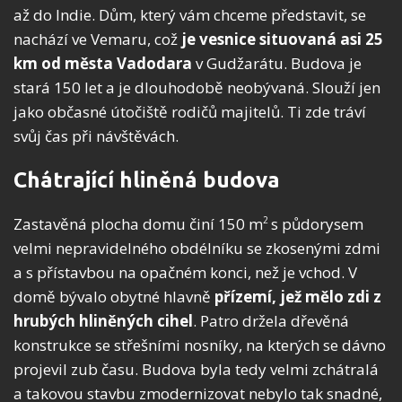
až do Indie. Dům, který vám chceme představit, se
nachází ve Vemaru, což
je vesnice situovaná asi 25
km od města Vadodara
v Gudžarátu. Budova je
stará 150 let a je dlouhodobě neobývaná. Slouží jen
jako občasné útočiště rodičů majitelů. Ti zde tráví
svůj čas při návštěvách.
Chátrající hliněná budova
Zastavěná plocha domu činí 150 m
s půdorysem
2
velmi nepravidelného obdélníku se zkosenými zdmi
a s přístavbou na opačném konci, než je vchod. V
domě bývalo obytné hlavně
přízemí, jež mělo zdi z
hrubých hliněných cihel
. Patro držela dřevěná
konstrukce se střešními nosníky, na kterých se dávno
projevil zub času. Budova byla tedy velmi zchátralá
a takovou stavbu zmodernizovat nebylo tak snadné,