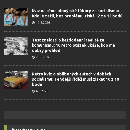
Kvíz na téma pionýrské tábory za socialismu:
Kdo je zažil, bez problému získá 12 ze 12 bodů
12.5.2026
Test znalostí o každodenní realitě za
komunismu: 10 retro otázek ukáže, kdo má
dobrý přehled
23.6.2026
Retro kvíz o oblíbených autech v dobách
socialismu: Tehdejší řidiči musí získat 10 z 10
bodů
6.5.2026