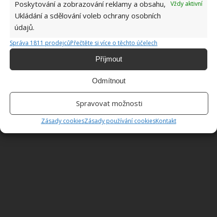
Poskytování a zobrazování reklamy a obsahu,
Vždy aktivní
Ukládání a sdělování voleb ochrany osobních
údajů.
Správa 1811 prodejců
Přečtěte si více o těchto účelech
Příjmout
Fotografie: ElTiempoes Escapadas, Imgur
Odmítnout
Spravovat možnosti
Zásady cookies
Zásady používání cookies
Kontakt