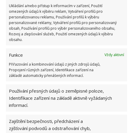
20 000 lidí. Původ vzniku je spojený s tím, že
Ukládání a/nebo přístup k informacím v zařízení, Použití
v Turecku docházelo k pronásledování křesťanů a ti
omezených údajů k výběru reklam, Vytváření profilů pro
personalizovanou reklamu, Používání profilů k výběru
se tak důmyslně ukryly pod zem, kde mohli dlouhou
personalizované reklamy, Vytváření profilů pro personalizovaný
dobu bez problémů přežívat. A jelikož se jedná o
obsah, Používání profilů pro výběr personalizovaného obsahu,
skutečně unikátní místo s významnou historickou
Rozvoj a zlepšování služeb, Použití omezených údajů k výběru
obsahu.
hodnotou, byly některé části otevřeny veřejnosti,
která tak může obdivovat stavby svých předků.
Funkce
Vždy aktivní
Z místa se tak zcela logicky stala vyhledávaná
Přiřazování a kombinování údajů z jiných zdrojů údajů,
turistická atrakce.
Propojení různých zařízení, Identifikace zařízení na
základě automaticky přenášených informací.
Používání přesných údajů o zeměpisné poloze,
Identifikace zařízení na základě aktivně vyžádaných
informací.
Zajištění bezpečnosti, předcházení a
zjišťování podvodů a odstraňování chyb,