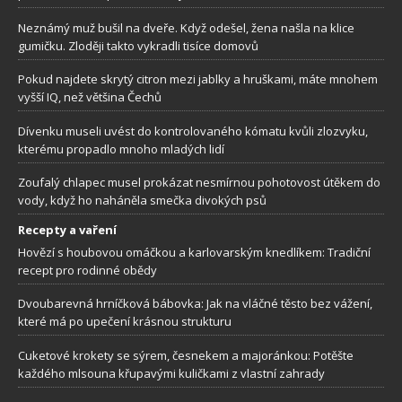
Neznámý muž bušil na dveře. Když odešel, žena našla na klice
gumičku. Zloději takto vykradli tisíce domovů
Pokud najdete skrytý citron mezi jablky a hruškami, máte mnohem
vyšší IQ, než většina Čechů
Dívenku museli uvést do kontrolovaného kómatu kvůli zlozvyku,
kterému propadlo mnoho mladých lidí
Zoufalý chlapec musel prokázat nesmírnou pohotovost útěkem do
vody, když ho naháněla smečka divokých psů
Recepty a vaření
Hovězí s houbovou omáčkou a karlovarským knedlíkem: Tradiční
recept pro rodinné obědy
Dvoubarevná hrníčková bábovka: Jak na vláčné těsto bez vážení,
které má po upečení krásnou strukturu
Cuketové krokety se sýrem, česnekem a majoránkou: Potěšte
každého mlsouna křupavými kuličkami z vlastní zahrady