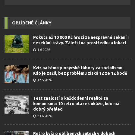
OBLÍBENÉ ČLÁNKY
Pokuta až 10 000 Kč hrozí za nesprávné sekání i
nesekání trávy. Záleží i na prostředku a lokaci
1.6.2026
Kvíz na téma pionýrské tábory za socialismu:
Kdo je zažil, bez problému získá 12 ze 12 bodů
12.5.2026
Test znalostí o každodenní realitě za
komunismu: 10 retro otázek ukáže, kdo má
dobrý přehled
23.6.2026
Retro kvíz o oblíbených autech v dobách