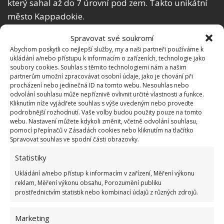
který sahal až do 7 úrovní pod zem. Takto unikátní
město Kappadokie.
Spravovat své soukromí
Abychom poskytli co nejlepší služby, my a naši partneři používáme k
ukládání a/nebo přístupu k informacím o zařízeních, technologie jako
soubory cookies. Souhlas s těmito technologiemi nám a našim
partnerům umožní zpracovávat osobní údaje, jako je chování při
procházení nebo jedinečná ID na tomto webu. Nesouhlas nebo
odvolání souhlasu může nepříznivě ovlivnit určité vlastnosti a funkce.
Kliknutím níže vyjádřete souhlas s výše uvedeným nebo proveďte
podrobnější rozhodnutí. Vaše volby budou použity pouze na tomto
webu. Nastavení můžete kdykoli změnit, včetně odvolání souhlasu,
pomocí přepínačů v Zásadách cookies nebo kliknutím na tlačítko
Spravovat souhlas ve spodní části obrazovky.
Statistiky
Ukládání a/nebo přístup k informacím v zařízení, Měření výkonu
reklam, Měření výkonu obsahu, Porozumění publiku
Nyní turistická atrakce
prostřednictvím statistik nebo kombinací údajů z různých zdrojů.
Podle odborníků mohlo žít v městě Kappadokie až
Marketing