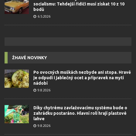
socialismu: Tehdejší řidiči musí získat 10 z 10
bodů
6.5.2026
ŽHAVÉ NOVINKY
Po ovocných muškách nezbyde ani stopa. Hravě
je odpudí i jablečný ocet a přípravek na mytí
nádobí
9.8.2026
Díky chytrému zavlažovacímu systému bude o
zahrádku postaráno. Hlavní roli hrají plastové
lahve
9.8.2026