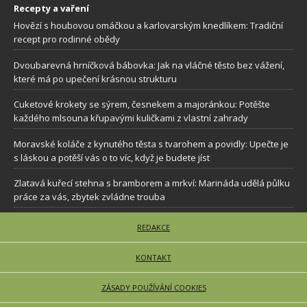
Recepty a vaření
Hovězí s houbovou omáčkou a karlovarským knedlíkem: Tradiční
recept pro rodinné obědy
Dvoubarevná hrníčková bábovka: Jak na vláčné těsto bez vážení,
které má po upečení krásnou strukturu
Cuketové krokety se sýrem, česnekem a majoránkou: Potěšte
každého mlsouna křupavými kuličkami z vlastní zahrady
Moravské koláče z kynutého těsta s tvarohem a povidly: Upečte je
s láskou a potěší vás o to víc, když je budete jíst
Zlatavá kuřecí stehna s bramborem a mrkví: Marináda udělá půlku
práce za vás, zbytek zvládne trouba
REDAKCE
KONTAKT
ZÁSADY POUŽÍVÁNÍ COOKIES