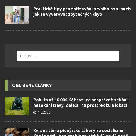
Praktické tipy pro zařizování prvního bytu aneb
jak se vyvarovat zbytečných chyb
OBLÍBENÉ ČLÁNKY
Pokuta až 10 000 Kč hrozí za nesprávné sekání i
nesekání trávy. Záleží i na prostředku a lokaci
1.6.2026
Kvíz na téma pionýrské tábory za socialismu:
Kdo je zažil, bez problému získá 12 ze 12 bodů