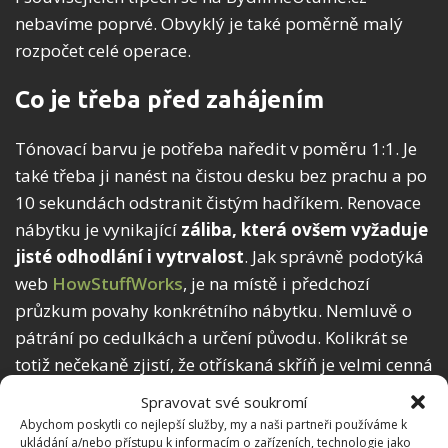
nebavíme poprvé. Obvyklý je také poměrně malý
rozpočet celé operace.
Co je třeba před zahájením
Tónovací barvu je potřeba naředit v poměru 1:1. Je
také třeba ji nanést na čistou desku bez prachu a po
10 sekundách odstranit čistým hadříkem. Renovace
nábytku je vynikající
záliba, která ovšem vyžaduje
jisté odhodlání i vytrvalost
. Jak správně podotýká
web
HowStuffWorks
, je na místě i předchozí
průzkum povahy konkrétního nábytku. Nemluvě o
pátrání po cedulkách a určení původu. Kolikrát se
totiž nečekaně zjistí, že otřískaná skříň je velmi cenná
starožitnost.
Spravovat své soukromí
Abychom poskytli co nejlepší služby, my a naši partneři používáme k
ukládání a/nebo přístupu k informacím o zařízeních, technologie jako