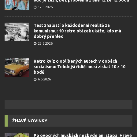
12.5.2026
Test znalostí o každodenní realitě za
komunismu: 10 retro otázek ukáže, kdo má
dobrý přehled
23.6.2026
Retro kvíz o oblíbených autech v dobách
socialismu: Tehdejší řidiči musí získat 10 z 10
bodů
6.5.2026
ŽHAVÉ NOVINKY
Po ovocných muškách nezbyde ani stopa. Hravě