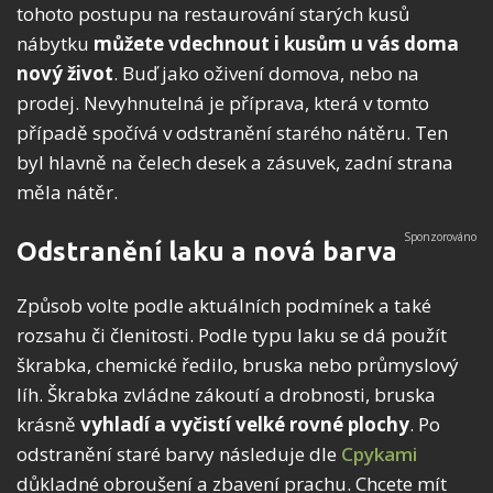
tohoto postupu na restaurování starých kusů
nábytku
můžete vdechnout i kusům u vás doma
nový život
. Buď jako oživení domova, nebo na
prodej. Nevyhnutelná je příprava, která v tomto
případě spočívá v odstranění starého nátěru. Ten
byl hlavně na čelech desek a zásuvek, zadní strana
měla nátěr.
Odstranění laku a nová barva
Způsob volte podle aktuálních podmínek a také
rozsahu či členitosti. Podle typu laku se dá použít
škrabka, chemické ředilo, bruska nebo průmyslový
líh. Škrabka zvládne zákoutí a drobnosti, bruska
krásně
vyhladí a vyčistí velké rovné plochy
. Po
odstranění staré barvy následuje dle
Cpykami
důkladné obroušení a zbavení prachu. Chcete mít