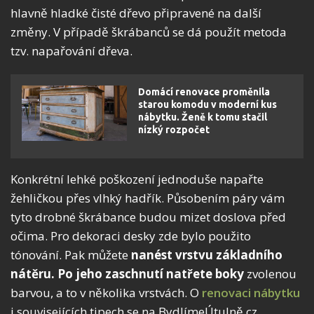
hlavně hladké čisté dřevo připravené na další
změny. V případě škrábanců se dá použít metoda
tzv. napařování dřeva.
Domácí renovace proměnila
starou komodu v moderní kus
nábytku. Ženě k tomu stačil
nízký rozpočet
Konkrétní lehké poškození jednoduše napařte
žehličkou přes vlhký hadřík. Působením páry vám
tyto drobné škrábance budou mizet doslova před
očima. Pro dekoraci desky zde bylo použito
tónování. Pak můžete
nanést vrstvu základního
nátěru. Po jeho zaschnutí natřete boky
zvolenou
barvou, a to v několika vrstvách. O
renovaci nábytku
i souvisejících tipech se na BydlímeÚtulně.cz