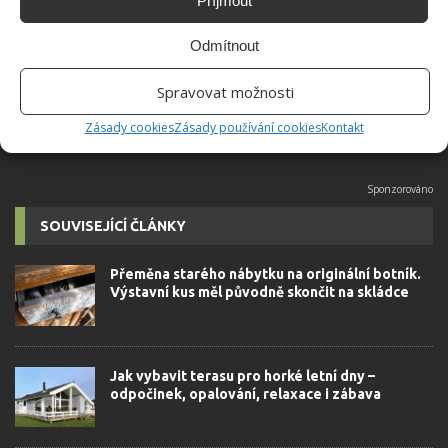
Absolvent České zemědělské
Příjmout
univerzity, který je již od malička
velkým kutilem. V podstatě vše, co je
Odmítnout
možné najít v j...
[Více o autorovi]
Spravovat možnosti
Zásady cookies
Zásady používání cookies
Kontakt
SOUVISEJÍCÍ ČLÁNKY
Přeměna starého nábytku na originální botník.
Výstavní kus měl původně skončit na skládce
Jak vybavit terasu pro horké letní dny –
odpočinek, opalování, relaxace i zábava