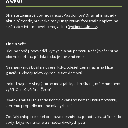
O WEBU
Sháníte zajímavé tipy jak vylepšit Váš domov? Originální nápady,
aktuální trendy, praktické rady i inspirativní fotografie najdete na
stránkách internetového magazínu
Bydlimeutulne.cz
.
Lidé a svět
Dlouhodobě ji podváděl, vymyslela mu pomstu. Každý večer si na
plochu telefonu přidala fotku jedné z milenek
Neznámý muž bušil na dveře. Když odešel, žena našla na klice
gumičku. Zloději takto vykradli tisíce domovů
Pokud najdete skrytý citron mezi jablky a hruškami, máte mnohem
vyšší IQ, než většina Čechů
Dívenku museli uvést do kontrolovaného kómatu kvůli zlozvyku,
kterému propadlo mnoho mladých lidí
Zoufalý chlapec musel prokázat nesmírnou pohotovost útěkem do
vody, když ho naháněla smečka divokých psů