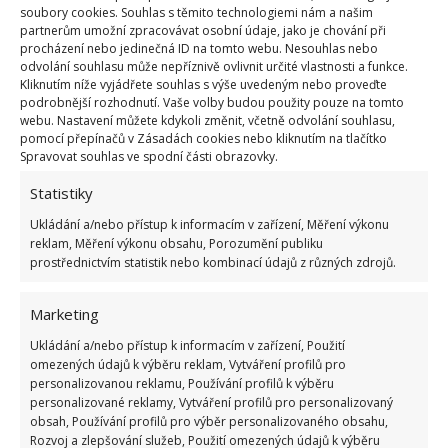
soubory cookies. Souhlas s těmito technologiemi nám a našim
partnerům umožní zpracovávat osobní údaje, jako je chování při
procházení nebo jedinečná ID na tomto webu. Nesouhlas nebo
odvolání souhlasu může nepříznivě ovlivnit určité vlastnosti a funkce.
Kliknutím níže vyjádřete souhlas s výše uvedeným nebo proveďte
podrobnější rozhodnutí. Vaše volby budou použity pouze na tomto
webu. Nastavení můžete kdykoli změnit, včetně odvolání souhlasu,
pomocí přepínačů v Zásadách cookies nebo kliknutím na tlačítko
Spravovat souhlas ve spodní části obrazovky.
Statistiky
Ukládání a/nebo přístup k informacím v zařízení, Měření výkonu
reklam, Měření výkonu obsahu, Porozumění publiku
prostřednictvím statistik nebo kombinací údajů z různých zdrojů.
Marketing
Ukládání a/nebo přístup k informacím v zařízení, Použití
omezených údajů k výběru reklam, Vytváření profilů pro
personalizovanou reklamu, Používání profilů k výběru
personalizované reklamy, Vytváření profilů pro personalizovaný
obsah, Používání profilů pro výběr personalizovaného obsahu,
Rozvoj a zlepšování služeb, Použití omezených údajů k výběru