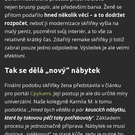
nejen brusný papír, ale především barva. Ženě se
přitom podařilo
hned několik věcí – a to dodržet
rozpočet
, neboť ji modernizace skříňky vyšla na
malý peníz, pozměnit svůj interiér, a to vše za
relativně krátký čas. Zdařilý remake skříňky jí totiž
zabral pouze jedno odpoledne. Výsledek je ale velmi
efektivní.
Tak se dělá „nový“ nábytek
Finální podobu skříňky žena představila v článku
pro portál
Cpykami
. Její postup je ale do určité míry
univerzální. Naše kolegyně Kamila M. k tomu
podotkla:
„Hned bych věděla o pár
kouscích nábytku,
které by takovou péči taky potřebovaly
“.
Základem
procesu je jednoznačně příprava. Nábytek se musí
doslova „svléknout“ ze staré kůže, tedy je nutné ho