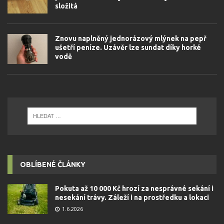
složitá
Znovu naplněný jednorázový mlýnek na pepř
ušetří peníze. Uzávěr lze sundat díky horké
vodě
OBLÍBENÉ ČLÁNKY
Pokuta až 10 000 Kč hrozí za nesprávné sekání i
nesekání trávy. Záleží i na prostředku a lokaci
1.6.2026