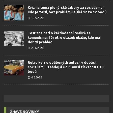
Kvíz na téma pionýrské tábory za socialismu:
Kdo je zažil, bez problému získá 12 ze 12 bodů
12.5.2026
Test znalostí o každodenní realitě za
komunismu: 10 retro otázek ukáže, kdo má
dobrý přehled
23.6.2026
Retro kvíz o oblíbených autech v dobách
socialismu: Tehdejší řidiči musí získat 10 z 10
bodů
6.5.2026
ŽHAVÉ NOVINKY