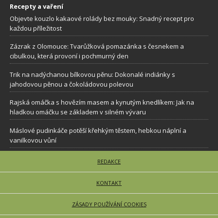
Recepty a vaření
Objevte kouzlo kakaové rolády bez mouky: Snadný recept pro
každou příležitost
Zázrak z Olomouce: Tvarůžková pomazánka s česnekem a
cibulkou, která provoní i pochmurný den
Trik na nadýchanou bílkovou pěnu: Dokonalé indiánky s
jahodovou pěnou a čokoládovou polevou
Rajská omáčka s hovězím masem a kynutým knedlíkem: Jak na
hladkou omáčku se základem v silném vývaru
Máslové pudinkáče potěší křehkým těstem, hebkou náplní a
vanilkovou vůní
REDAKCE
KONTAKT
ZÁSADY POUŽÍVÁNÍ COOKIES