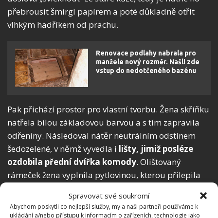
přebrousit šmirgl papírem a poté důkladně otřít
vlhkým hadříkem od prachu.
Renovace podlahy nabrala pro
manžele nový rozměr. Našli zde
vstup do nedotčeného bazénu
Pak přichází prostor pro vlastní tvorbu. Žena skříňku
natřela bílou základovou barvou a s tím zapravila
odřeniny. Následoval nátěr neutrálním odstínem
šedozelené, v němž vyvedla i
lišty, jimiž posléze
ozdobila přední dvířka komody
. Olištovaný
rámeček žena vyplnila pytlovinou, kterou přilepila
rovnou na připravenou plochu. Poté už jí stačil
Spravovat své soukromí
ochranný nátěr laku, přišroubování madel a měla
Abychom poskytli co nejlepší služby, my a naši partneři používáme k
hotovo.
ukládání a/nebo přístupu k informacím o zařízeních, technologie jako