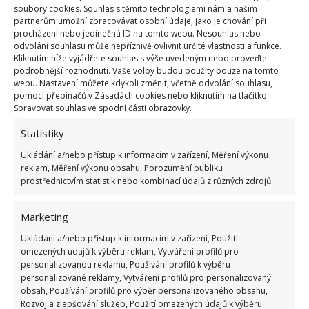
soubory cookies. Souhlas s těmito technologiemi nám a našim
partnerům umožní zpracovávat osobní údaje, jako je chování při
procházení nebo jedinečná ID na tomto webu. Nesouhlas nebo
odvolání souhlasu může nepříznivě ovlivnit určité vlastnosti a funkce.
Kliknutím níže vyjádřete souhlas s výše uvedeným nebo proveďte
podrobnější rozhodnutí. Vaše volby budou použity pouze na tomto
webu. Nastavení můžete kdykoli změnit, včetně odvolání souhlasu,
pomocí přepínačů v Zásadách cookies nebo kliknutím na tlačítko
Spravovat souhlas ve spodní části obrazovky.
Statistiky
Ukládání a/nebo přístup k informacím v zařízení, Měření výkonu
reklam, Měření výkonu obsahu, Porozumění publiku
prostřednictvím statistik nebo kombinací údajů z různých zdrojů.
Marketing
Ukládání a/nebo přístup k informacím v zařízení, Použití
omezených údajů k výběru reklam, Vytváření profilů pro
personalizovanou reklamu, Používání profilů k výběru
personalizované reklamy, Vytváření profilů pro personalizovaný
obsah, Používání profilů pro výběr personalizovaného obsahu,
Rozvoj a zlepšování služeb, Použití omezených údajů k výběru