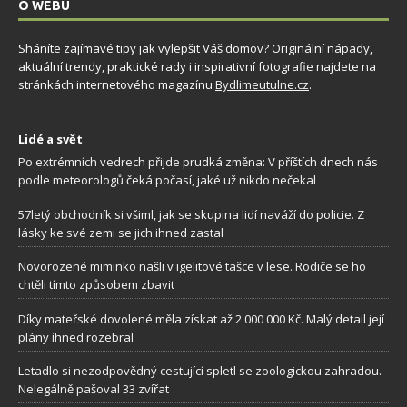
O WEBU
Sháníte zajímavé tipy jak vylepšit Váš domov? Originální nápady,
aktuální trendy, praktické rady i inspirativní fotografie najdete na
stránkách internetového magazínu
Bydlimeutulne.cz
.
Lidé a svět
Po extrémních vedrech přijde prudká změna: V příštích dnech nás
podle meteorologů čeká počasí, jaké už nikdo nečekal
57letý obchodník si všiml, jak se skupina lidí naváží do policie. Z
lásky ke své zemi se jich ihned zastal
Novorozené miminko našli v igelitové tašce v lese. Rodiče se ho
chtěli tímto způsobem zbavit
Díky mateřské dovolené měla získat až 2 000 000 Kč. Malý detail její
plány ihned rozebral
Letadlo si nezodpovědný cestující spletl se zoologickou zahradou.
Nelegálně pašoval 33 zvířat