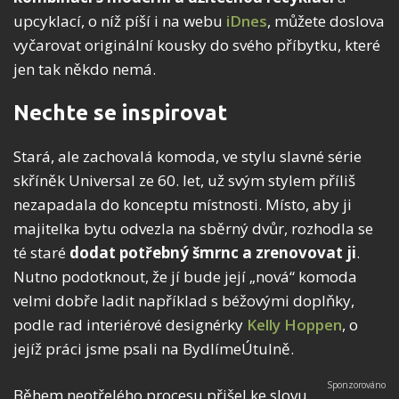
upcyklací, o níž píší i na webu
iDnes
, můžete doslova
vyčarovat originální kousky do svého příbytku, které
jen tak někdo nemá.
Nechte se inspirovat
Stará, ale zachovalá komoda, ve stylu slavné série
skříněk Universal ze 60. let, už svým stylem příliš
nezapadala do konceptu místnosti. Místo, aby ji
majitelka bytu odvezla na sběrný dvůr, rozhodla se
té staré
dodat potřebný šmrnc a zrenovovat ji
.
Nutno podotknout, že jí bude její „nová“ komoda
velmi dobře ladit například s béžovými doplňky,
podle rad interiérové designérky
Kelly Hoppen
, o
jejíž práci jsme psali na BydlímeÚtulně.
Během neotřelého procesu přišel ke slovu