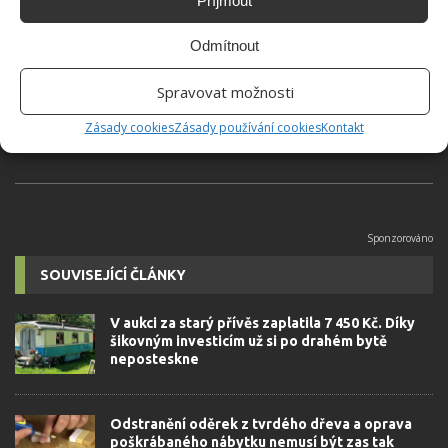
Příjmout
Hana Musilová
Odmítnout
Do redakce Bydlimeutulne.cz se
přidala během svých studií a práce
Spravovat možnosti
redaktorky ji tak nadchla, že se
rozhodla zůstat. Její v...
[Více o
Zásady cookies
Zásady používání cookies
Kontakt
autorovi]
SOUVISEJÍCÍ ČLÁNKY
V aukci za starý přívěs zaplatila 7 450 Kč. Díky
šikovným investicím už si po drahém bytě
neposteskne
Odstranění oděrek z tvrdého dřeva a oprava
poškrábaného nábytku nemusí být zas tak