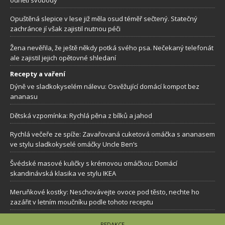
Opuštěná slepice v lese již měla osud téměř sečtený. Statečný
zachránce jí však zajistil nutnou péči
Žena nevěřila, že ještě někdy potká svého psa. Nečekaný telefonát
ale zajistil jejich opětovné shledaní
Recepty a vaření
Dýně ve sladkokyselém nálevu: Osvěžující domácí kompot bez
ananasu
Dětská vzpomínka: Rychlá pěna z bílků a jahod
Rychlá večeře ze spíže: Zavařovaná cuketová omáčka s ananasem
ve stylu sladkokyselé omáčky Uncle Ben’s
Švédské masové kuličky s krémovou omáčkou: Domácí
skandinávská klasika ve stylu IKEA
Meruňkové kostky: Neschovávejte ovoce pod těsto, nechte ho
zazářit v letním moučníku podle tohoto receptu
REDAKCE