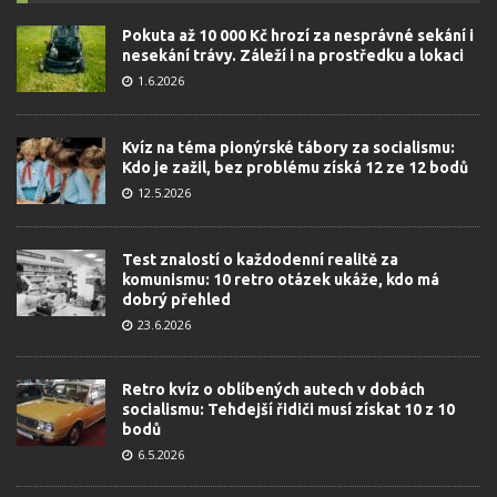
Pokuta až 10 000 Kč hrozí za nesprávné sekání i
nesekání trávy. Záleží i na prostředku a lokaci
1.6.2026
Kvíz na téma pionýrské tábory za socialismu:
Kdo je zažil, bez problému získá 12 ze 12 bodů
12.5.2026
Test znalostí o každodenní realitě za
komunismu: 10 retro otázek ukáže, kdo má
dobrý přehled
23.6.2026
Retro kvíz o oblíbených autech v dobách
socialismu: Tehdejší řidiči musí získat 10 z 10
bodů
6.5.2026