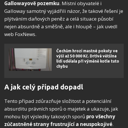
Gallowayově pozemku
. Místní obyvatelé i
Galloway samotný vyjádřili názor, že takové řešení je
plýtváním daňových peněz a celá situace působí
nejen absurdně a směšně, ale i hloupě – jak uvedl
web FoxNews.
Čechům hrozí mastné pokuty ve
výši až 50 000 Kč. Drtivá většina
lidí udělala při výměně kotle tuto
chybu
A jak celý případ dopadl
Tento případ zdůrazňuje složitost a potenciální
absurditu právních sporů o majetek a ukazuje, jak
mohou být výsledky takových sporů
pro všechny
zúčastněné strany frustrující a neuspokojivé
.