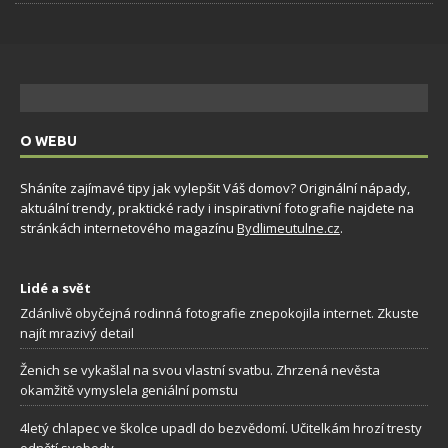
O WEBU
Sháníte zajímavé tipy jak vylepšit Váš domov? Originální nápady,
aktuální trendy, praktické rady i inspirativní fotografie najdete na
stránkách internetového magazínu
Bydlimeutulne.cz
.
Lidé a svět
Zdánlivě obyčejná rodinná fotografie znepokojila internet. Zkuste
najít mrazivý detail
Ženich se vykašlal na svou vlastní svatbu. Zhrzená nevěsta
okamžitě vymyslela geniální pomstu
4letý chlapec ve školce upadl do bezvědomí. Učitelkám hrozí tresty
odnětí svobody