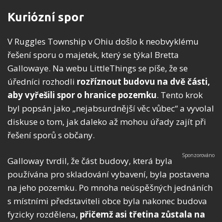
Kuriózní spor
V Ruggles Township v Ohiu došlo k neobvyklému
řešení sporu o majetek, který se týkal Bretta
Gallowaye. Na webu LittleThings se píše, že se
úředníci rozhodli
rozříznout budovu na dvě části,
aby vyřešili spor o hranice pozemku
. Tento krok
byl popsán jako „nejabsurdnější věc vůbec“ a vyvolal
diskuse o tom, jak daleko až mohou úřady zajít při
řešení sporů s občany.
Galloway tvrdil, že část budovy, která byla
používána pro skladování vybavení, byla postavena
na jeho pozemku. Po mnoha neúspěšných jednáních
s místními představiteli obce byla nakonec budova
fyzicky rozdělena,
přičemž asi třetina zůstala na