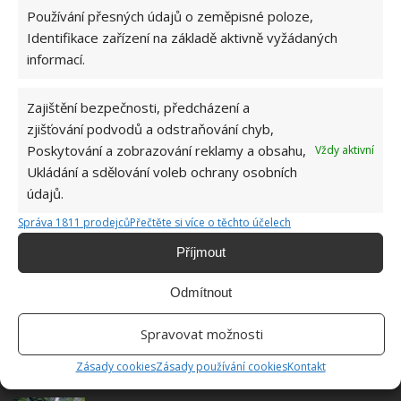
Používání přesných údajů o zeměpisné poloze,
Identifikace zařízení na základě aktivně vyžádaných
Jiří Kolář
informací.
Absolvent České zemědělské
univerzity, který je již od malička
Zajištění bezpečnosti, předcházení a
velkým kutilem. V podstatě vše, co je
možné najít v j...
[Více o autorovi]
zjišťování podvodů a odstraňování chyb,
Poskytování a zobrazování reklamy a obsahu,
Vždy aktivní
Ukládání a sdělování voleb ochrany osobních
údajů.
Správa 1811 prodejců
Přečtěte si více o těchto účelech
Příjmout
SOUVISEJÍCÍ ČLÁNKY
Odmítnout
Živý plot se změnil k nepoznání. Senior z něj
vytvořil umělecké dílo
Spravovat možnosti
Zásady cookies
Zásady používání cookies
Kontakt