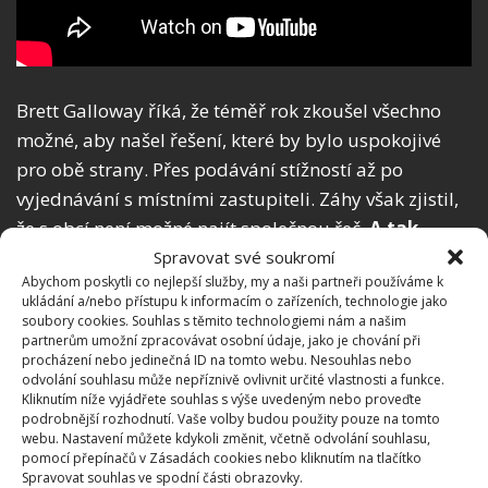
Brett Galloway říká, že téměř rok zkoušel všechno
možné, aby našel řešení, které by bylo uspokojivé
pro obě strany. Přes podávání stížností až po
vyjednávání s místními zastupiteli. Záhy však zjistil,
že s obcí není možné najít společnou řeč.
A tak
úřady nechaly budovu rozřezat
, a mezi obě části
Spravovat své soukromí
Abychom poskytli co nejlepší služby, my a naši partneři používáme k
na hranici pozemku postavit plot. A vedle něj ceduli
ukládání a/nebo přístupu k informacím o zařízeních, technologie jako
se zákazem vjezdu. Užitek to nepřineslo žádný –
soubory cookies. Souhlas s těmito technologiemi nám a našim
partnerům umožní zpracovávat osobní údaje, jako je chování při
Galloway nemůže používat svůj majetek a obec
procházení nebo jedinečná ID na tomto webu. Nesouhlas nebo
přišla o budovu.
odvolání souhlasu může nepříznivě ovlivnit určité vlastnosti a funkce.
Kliknutím níže vyjádřete souhlas s výše uvedeným nebo proveďte
podrobnější rozhodnutí. Vaše volby budou použity pouze na tomto
webu. Nastavení můžete kdykoli změnit, včetně odvolání souhlasu,
pomocí přepínačů v Zásadách cookies nebo kliknutím na tlačítko
Spravovat souhlas ve spodní části obrazovky.