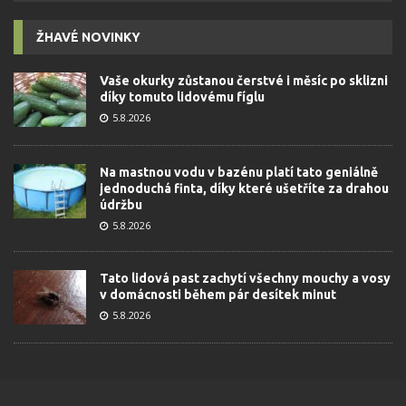
ŽHAVÉ NOVINKY
Vaše okurky zůstanou čerstvé i měsíc po sklizni
díky tomuto lidovému fíglu
5.8.2026
Na mastnou vodu v bazénu platí tato geniálně
jednoduchá finta, díky které ušetříte za drahou
údržbu
5.8.2026
Tato lidová past zachytí všechny mouchy a vosy
v domácnosti během pár desítek minut
5.8.2026