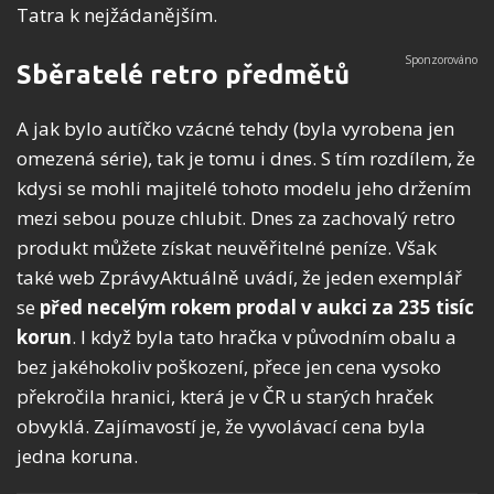
Tatra k nejžádanějším.
Sběratelé retro předmětů
A jak bylo autíčko vzácné tehdy (byla vyrobena jen
omezená série), tak je tomu i dnes. S tím rozdílem, že
kdysi se mohli majitelé tohoto modelu jeho držením
mezi sebou pouze chlubit. Dnes za zachovalý retro
produkt můžete získat neuvěřitelné peníze. Však
také web ZprávyAktuálně uvádí, že jeden exemplář
se
před necelým rokem prodal v aukci za 235 tisíc
korun
. I když byla tato hračka v původním obalu a
bez jakéhokoliv poškození, přece jen cena vysoko
překročila hranici, která je v ČR u starých hraček
obvyklá. Zajímavostí je, že vyvolávací cena byla
jedna koruna.