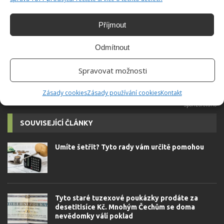
Do redakce Bydlimeutulne.cz se
přidala během svých studií a práce
Příjmout
redaktorky ji tak nadchla, že se
rozhodla zůstat. Její v...
[Více o
Odmítnout
autorovi]
Spravovat možnosti
Zásady cookies
Zásady používání cookies
Kontakt
SOUVISEJÍCÍ ČLÁNKY
Umíte šetřit? Tyto rady vám určitě pomohou
Tyto staré tuzexové poukázky prodáte za
desetitisíce Kč. Mnohým Čechům se doma
nevědomky válí poklad