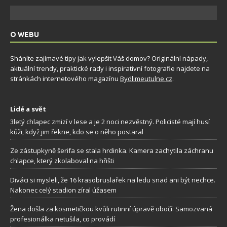
O WEBU
Sháníte zajímavé tipy jak vylepšit Váš domov? Originální nápady,
aktuální trendy, praktické rady i inspirativní fotografie najdete na
stránkách internetového magazínu
Bydlimeutulne.cz
.
Lidé a svět
3letý chlapec zmizí v lese a je 2 noci nezvěstný. Policisté mají husí
kůži, když jim řekne, kdo se o něho postaral
Ze zástupkyně šerifa se stala hrdinka. Kamera zachytila záchranu
chlapce, který zkolaboval na hřišti
Diváci si mysleli, že 16 krasobruslařek na ledu snad ani být nechce.
Nakonec celý stadion zíral úžasem
Žena došla za kosmetičkou kvůli rutinní úpravě obočí. Samozvaná
profesionálka netušila, co provádí