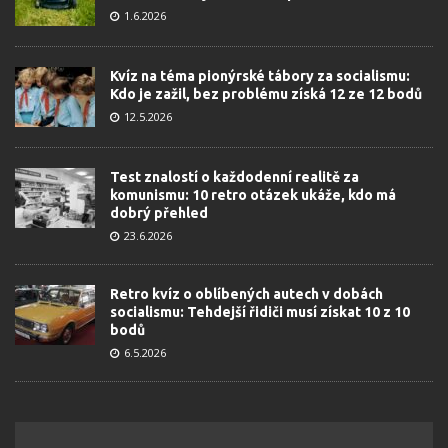
1.6.2026
Kvíz na téma pionýrské tábory za socialismu:
Kdo je zažil, bez problému získá 12 ze 12 bodů
12.5.2026
Test znalostí o každodenní realitě za
komunismu: 10 retro otázek ukáže, kdo má
dobrý přehled
23.6.2026
Retro kvíz o oblíbených autech v dobách
socialismu: Tehdejší řidiči musí získat 10 z 10
bodů
6.5.2026