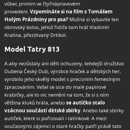
vůbec prvním ve čtyřnápravovém
provedení.
Vzpomínáte si na film s Tomášem
Holým Prázdniny pro psa?
Možná si vybavíte ten
obrovský kolos, jehož řidiče tam hrál Vladimír
Kratina, přezdívaný Drtikol.
Model Tatry 813
A aby nezůstaly ani děti ochuzeny, tehdejší družstvo
Dubena Český Dub, výrobce hraček a dětských her,
vyrobilo jeho skvělý model s precizním řemeslným
zpracováním. Vešel se sice do malé papírové
krabičky, ale to nic nemění na tom, že si s ním
většina kluků hrála, anebo
se autíčko stalo
vzácnou součástí dětské sbírky
. Anebo také sbírky
autíček, které si pořizovali i tatínkové. A mezi
současnými zájemci o staré hračky patří právě tato