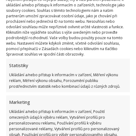
ukládání a/nebo přístupu k informacím o zařízeních, technologie jako
raději nevyhazujte. Netušíte, co můžete mít doma za
soubory cookies. Souhlas s těmito technologiemi nám a našim
poklady, které vám dříve či později vynesou pěkné
partnerům umožní zpracovávat osobní údaje, jako je chování při
procházení nebo jedinečná ID na tomto webu. Nesouhlas nebo
peníze. Tak například
pětikoruna z roku 1937 se na
odvolání souhlasu může nepříznivě ovlivnit určité vlastnosti a funkce.
Aukru v květnu 2024
, jak píše web Sběratel,
Kliknutím níže vyjádřete souhlas s výše uvedeným nebo proveďte
podrobnější rozhodnutí. Vaše volby budou použity pouze na tomto
vydražila za téměř 200 tisíc, Foglarova kniha Hoši od
webu. Nastavení můžete kdykoli změnit, včetně odvolání souhlasu,
Bobří řeky za 42 tisíc a časopis Čtyřlístek č. 1 z roku
pomocí přepínačů v Zásadách cookies nebo kliknutím na tlačítko
Spravovat souhlas ve spodní části obrazovky.
1969 za 53 tisíc korun. Na webu BydlímeÚtulně
jsme vás také informovali o tom, jak vysokou
Statistiky
hodnotu mohou mít některé
současné české mince
.
Ukládání a/nebo přístup k informacím v zařízení, Měření výkonu
reklam, Měření výkonu obsahu, Porozumění publiku
prostřednictvím statistik nebo kombinací údajů z různých zdrojů.
Zdroje:
ZprávyAktuálně
,
Sběratel
Marketing
Ukládání a/nebo přístup k informacím v zařízení, Použití
omezených údajů k výběru reklam, Vytváření profilů pro
personalizovanou reklamu, Používání profilů k výběru
personalizované reklamy, Vytváření profilů pro personalizovaný
obsah, Používání profilů pro výběr personalizovaného obsahu,