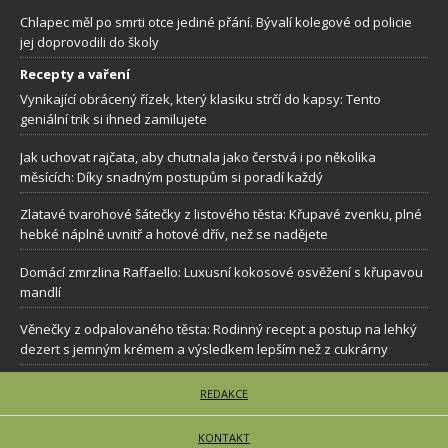
Chlapec měl po smrti otce jediné přání. Bývalí kolegové od policie
jej doprovodili do školy
Recepty a vaření
Vynikající obrácený řízek, který klasiku strčí do kapsy: Tento
geniální trik si ihned zamilujete
Jak uchovat rajčata, aby chutnala jako čerstvá i po několika
měsících: Díky snadným postupům si poradí každý
Zlatavé tvarohové šátečky z listového těsta: Křupavé zvenku, plné
hebké náplně uvnitř a hotové dřív, než se nadějete
Domácí zmrzlina Raffaello: Luxusní kokosové osvěžení s křupavou
mandlí
Věnečky z odpalovaného těsta: Rodinný recept a postup na lehký
dezert s jemným krémem a výsledkem lepším než z cukrárny
REDAKCE
KONTAKT