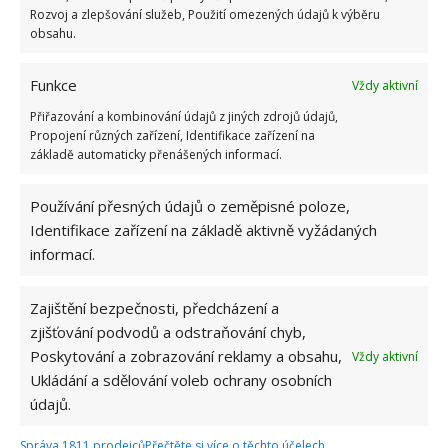
Rozvoj a zlepšování služeb, Použití omezených údajů k výběru
obsahu.
Funkce
Vždy aktivní
Přiřazování a kombinování údajů z jiných zdrojů údajů,
Propojení různých zařízení, Identifikace zařízení na
základě automaticky přenášených informací.
Používání přesných údajů o zeměpisné poloze,
Identifikace zařízení na základě aktivně vyžádaných
informací.
AUKCE
HRAČKY
PENÍZE
SBĚRATELÉ
Zajištění bezpečnosti, předcházení a
Přidejte svůj názor
zjišťování podvodů a odstraňování chyb,
Poskytování a zobrazování reklamy a obsahu,
Vždy aktivní
KOMENTOVAT
Ukládání a sdělování voleb ochrany osobních
údajů.
Hana Musilová
Správa 1811 prodejců
Přečtěte si více o těchto účelech