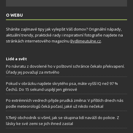
O WEBU
Sháníte zajímavé tipy jak vylepšit Váš domov? Originální nápady,
aktuální trendy, praktické rady i inspirativní fotografie najdete na
stránkách internetového magazínu
Bydlimeutulne.cz
.
Lidé a svět
Po návratu z dovolené ho v poštovní schránce čekalo překvapení.
Úřady jej považují za mrtvého
Pokud v obrázku najdete skrytého psa, máte vyšší IQ než 97 %
Čechů. Do 15 sekund uspějí jen géniové
Po extrémních vedrech přijde prudká změna: V příštích dnech nás
podle meteorologů čeká počasí, jaké už nikdo nečekal
57letý obchodník si všiml, jak se skupina lidí naváží do policie. Z
lásky ke své zemi se jich ihned zastal