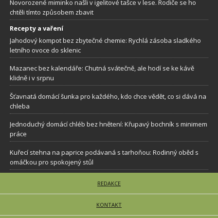
Novorozené miminko našli v igelitové tašce v lese. Rodiče se ho
chtěli tímto způsobem zbavit
Recepty a vaření
Jahodový kompot bez zbytečné chemie: Rychlá zásoba sladkého
letního ovoce do sklenic
Mazanec bez kalendáře: Chutná svátečně, ale hodí se ke kávě
klidně i v srpnu
Šťavnatá domácí šunka pro každého, kdo chce vědět, co si dává na
chleba
Jednoduchý domácí chléb bez hnětení: Křupavý bochník s minimem
práce
Kuřecí stehna na paprice podávaná s tarhoňou: Rodinný oběd s
omáčkou pro spokojený stůl
REDAKCE
KONTAKT