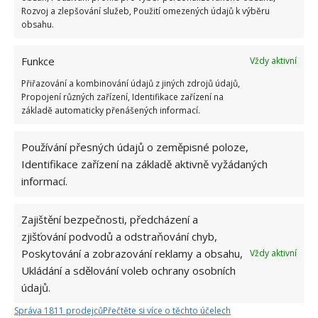
přidala během svých studií a práce
Rozvoj a zlepšování služeb, Použití omezených údajů k výběru
redaktorky ji tak nadchla, že se
obsahu.
rozhodla zůstat. Její v...
[Více o
autorovi]
Funkce
Vždy aktivní
Přiřazování a kombinování údajů z jiných zdrojů údajů,
Propojení různých zařízení, Identifikace zařízení na
základě automaticky přenášených informací.
Používání přesných údajů o zeměpisné poloze,
SOUVISEJÍCÍ ČLÁNKY
Identifikace zařízení na základě aktivně vyžádaných
informací.
Retro kvíz o československých platidlech za
socialismu: Je čas zavzpomínat na koruny,
haléře i bony
Zajištění bezpečnosti, předcházení a
zjišťování podvodů a odstraňování chyb,
Poskytování a zobrazování reklamy a obsahu,
Vždy aktivní
Test znalostí o komunistickém režimu: Kdo si
Ukládání a sdělování voleb ochrany osobních
neporadí s 10 otázkami, ten se alespoň přiučí
údajů.
Správa 1811 prodejců
Přečtěte si více o těchto účelech