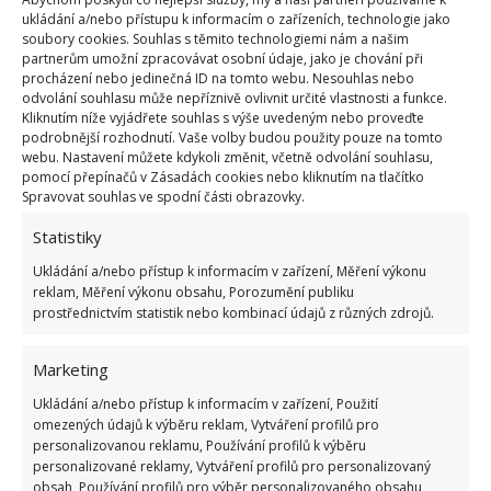
ukládání a/nebo přístupu k informacím o zařízeních, technologie jako
soubory cookies. Souhlas s těmito technologiemi nám a našim
partnerům umožní zpracovávat osobní údaje, jako je chování při
procházení nebo jedinečná ID na tomto webu. Nesouhlas nebo
odvolání souhlasu může nepříznivě ovlivnit určité vlastnosti a funkce.
Kliknutím níže vyjádřete souhlas s výše uvedeným nebo proveďte
podrobnější rozhodnutí. Vaše volby budou použity pouze na tomto
webu. Nastavení můžete kdykoli změnit, včetně odvolání souhlasu,
pomocí přepínačů v Zásadách cookies nebo kliknutím na tlačítko
Spravovat souhlas ve spodní části obrazovky.
HRAČKY
KVÍZ
RETRO PŘEDMĚTY
Statistiky
SOCIALISMUS
Ukládání a/nebo přístup k informacím v zařízení, Měření výkonu
reklam, Měření výkonu obsahu, Porozumění publiku
prostřednictvím statistik nebo kombinací údajů z různých zdrojů.
Přidejte svůj názor
KOMENTOVAT
Marketing
Ukládání a/nebo přístup k informacím v zařízení, Použití
omezených údajů k výběru reklam, Vytváření profilů pro
Hana Musilová
personalizovanou reklamu, Používání profilů k výběru
personalizované reklamy, Vytváření profilů pro personalizovaný
Do redakce Bydlimeutulne.cz se
obsah, Používání profilů pro výběr personalizovaného obsahu,