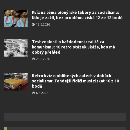
Kvíz na téma pionýrské tábory za socialismu:
Kdo je zažil, bez problému získá 12 ze 12 bodů
12.5.2026
Test znalostí o každodenní realitě za
komunismu: 10 retro otázek ukáže, kdo má
dobrý přehled
23.6.2026
Retro kvíz o oblíbených autech v dobách
socialismu: Tehdejší řidiči musí získat 10 z 10
bodů
6.5.2026