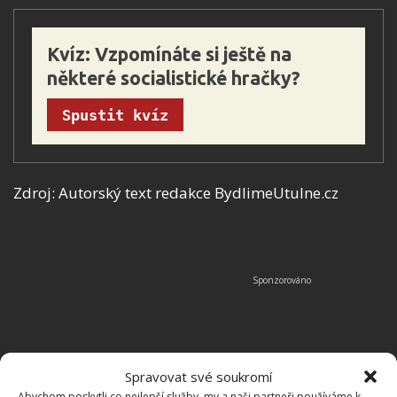
Kvíz: Vzpomínáte si ještě na 
některé socialistické hračky?
Spustit kvíz
Zdroj: Autorský text redakce BydlimeUtulne.cz
Spravovat své soukromí
Abychom poskytli co nejlepší služby, my a naši partneři používáme k