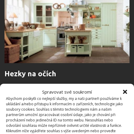
Hezky na očích
Hrníčky, talířky a další nádobí neukrývejte do skřínek,
Spravovat své soukromí
nechte je hezky na očích.
Pro kuchyně v provence
Abychom poskytli co nejlepší služby, my a naši partneři používáme k
ukládání a/nebo přístupu k informacím o zařízeních, technologie jako
stylu
jsou typické otevřené regály, závěsné police,
soubory cookies. Souhlas s těmito technologiemi nám a našim
háčky. Mimo hrníčků na háčky můžete zavěsit i nádobí
partnerům umožní zpracovávat osobní údaje, jako je chování při
procházení nebo jedinečná ID na tomto webu. Nesouhlas nebo
– hrnce a pánvičky. Nádobí vybírejte opatrně, žádnou
odvolání souhlasu může nepříznivě ovlivnit určité vlastnosti a funkce.
velkou modernu, spíš něco v tomto stylu. Ať už
Kliknutím níže vyjádřete souhlas s výše uvedeným nebo proveďte