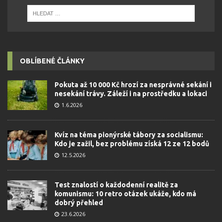
OBLÍBENÉ ČLÁNKY
Pokuta až 10 000 Kč hrozí za nesprávné sekání i
nesekání trávy. Záleží i na prostředku a lokaci
1.6.2026
Kvíz na téma pionýrské tábory za socialismu:
Kdo je zažil, bez problému získá 12 ze 12 bodů
12.5.2026
Test znalostí o každodenní realitě za
komunismu: 10 retro otázek ukáže, kdo má
dobrý přehled
23.6.2026