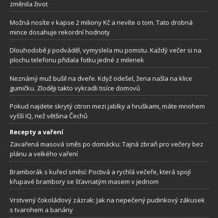
změnila život
Možná nosíte v kapse 2 miliony Kč a nevíte o tom. Tato drobná
mince dosahuje rekordní hodnoty
Dlouhodobě ji podváděl, vymyslela mu pomstu. Každý večer si na
plochu telefonu přidala fotku jedné z milenek
Neznámý muž bušil na dveře. Když odešel, žena našla na klice
gumičku. Zloději takto vykradli tisíce domovů
Pokud najdete skrytý citron mezi jablky a hruškami, máte mnohem
vyšší IQ, než většina Čechů
Recepty a vaření
Zavařená masová směs po domácku: Tajná zbraň pro večery bez
plánu a velkého vaření
Bramborák s kuřecí směsí: Poctivá a rychlá večeře, která spojí
křupavé brambory se šťavnatým masem v jednom
Vrstvený čokoládový zázrak: Jak na nepečený pudinkový zákusek
s tvarohem a banány