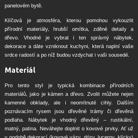
panelovém bytě.
Klíčová je atmosféra, kterou pomohou vykouzlit
přírodní materiály, hrubší omítka, zděné detaily a
dřevo. Vhodné je vybrat i ten správný nábytek,
dekorace a dáte vzniknout kuchyni, která naplní vaše
srdce radostí a po níž budou vzdychat i vaši sousedé.
Materiál
Pro tento styl je typická kombinace přírodních
materiálů, jako je kámen a dřevo. Zvolit můžete nejen
kamenné obklady, ale i neomítnuté cihly. Dalším
poznávacím rysem jsou dřevěné trámy či dřevěná
podlaha. Nábytek je vhodný dřevěný – rustikální,
matný, patina. Neváhejte doplnit o kovové prvky. Ať už
v podobě dekorací (kovové vázy, dózy, lucerny, klícky)