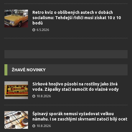
Retro kvíz o oblíbených autech v dobách
socialismu: Tehdejší řidiči musí získat 10 z 10
bodů
6.5.2026
ŽHAVÉ NOVINKY
Sirkové hnojivo působí na rostliny jako živá
voda. Zápalky stačí namočit do vlažné vody
10.8.2026
Špinavý sporák nemusí vyžadovat velkou
námahu. I se zaschlými skvrnami zatočí bílý ocet
10.8.2026