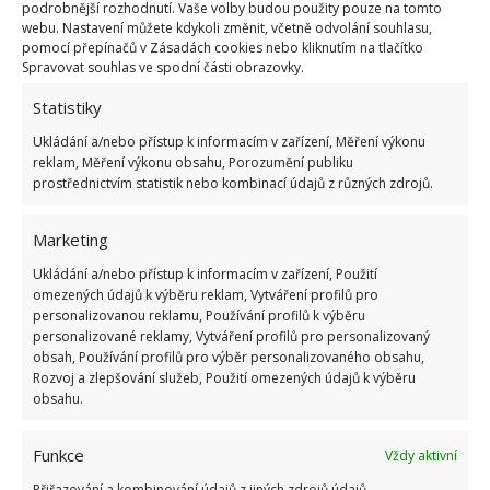
podrobnější rozhodnutí. Vaše volby budou použity pouze na tomto
jednobarevné nádobí či vzorované.
webu. Nastavení můžete kdykoli změnit, včetně odvolání souhlasu,
pomocí přepínačů v Zásadách cookies nebo kliknutím na tlačítko
Bylinky
Spravovat souhlas ve spodní části obrazovky.
Statistiky
Rozhodně nezapomeňte na bylinky v květináčích
Ukládání a/nebo přístup k informacím v zařízení, Měření výkonu
vhodných rovněž pro tento styl. Ty si ostatně můžete i
reklam, Měření výkonu obsahu, Porozumění publiku
prostřednictvím statistik nebo kombinací údajů z různých zdrojů.
sami vyrobit. Bylinky můžete mít jak na kuchyňské
lince, tak na okenním parapetu, vždy po ruce –
Marketing
připravené k používání. Mimo bylinek jsou skvělé i
Ukládání a/nebo přístup k informacím v zařízení, Použití
košíky na ovoce a zeleninu, třeba závěsné, ať
omezených údajů k výběru reklam, Vytváření profilů pro
nezabírají místo. Skvělou dekorací je i zavěšený
personalizovanou reklamu, Používání profilů k výběru
personalizované reklamy, Vytváření profilů pro personalizovaný
svazek cibule a plátěné pytlíky na sušené bylinky a
obsah, Používání profilů pro výběr personalizovaného obsahu,
koření. Provence je styl, který voní domovem.
Rozvoj a zlepšování služeb, Použití omezených údajů k výběru
obsahu.
Fotografie: Decoratorist
Funkce
Vždy aktivní
Přiřazování a kombinování údajů z jiných zdrojů údajů,