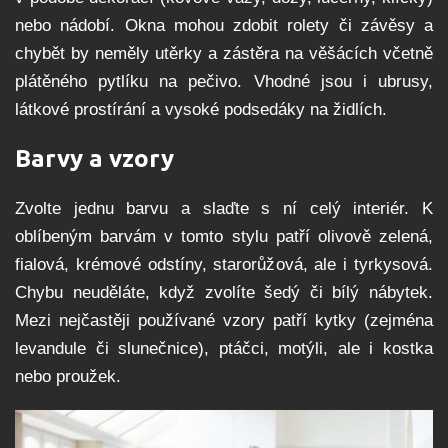
nebo nádobí. Okna mohou zdobit rolety či závěsy a
chybět by neměly utěrky a zástěra na věšácích včetně
plátěného pytlíku na pečivo. Vhodné jsou i ubrusy,
látkové prostírání a vysoké podsedáky na židlích.
Barvy a vzory
Zvolte jednu barvu a slaďte s ní celý interiér. K
oblíbeným barvám v tomto stylu patří olivově zelená,
fialová, krémové odstíny, starorůžová, ale i tyrkysová.
Chybu neuděláte, když zvolíte šedý či bílý nábytek.
Mezi nejčastěji používané vzory patří kytky (zejména
levandule či slunečnice), ptáčci, motýli, ale i kostka
nebo proužek.