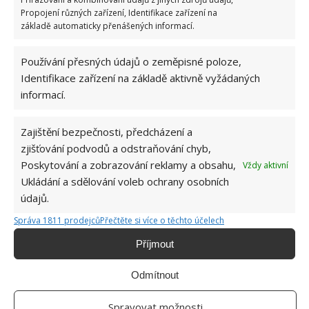
Propojení různých zařízení, Identifikace zařízení na
základě automaticky přenášených informací.
Používání přesných údajů o zeměpisné poloze,
Identifikace zařízení na základě aktivně vyžádaných
informací.
Zajištění bezpečnosti, předcházení a
zjišťování podvodů a odstraňování chyb,
Poskytování a zobrazování reklamy a obsahu,
Vždy aktivní
Ukládání a sdělování voleb ochrany osobních
údajů.
Správa 1811 prodejců
Přečtěte si více o těchto účelech
Příjmout
BARVY
INTERIÉR
KUCHYNĚ
MATERIÁL
Odmítnout
PROVENCE
Spravovat možnosti