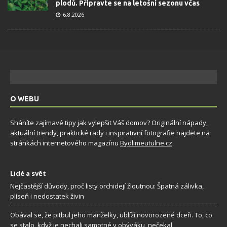
plodů. Připravte se na letošní sezonu včas
6.8.2026
O WEBU
Sháníte zajímavé tipy jak vylepšit Váš domov? Originální nápady,
aktuální trendy, praktické rady i inspirativní fotografie najdete na
stránkách internetového magazínu
Bydlimeutulne.cz
.
Lidé a svět
Nejčastější důvody, proč listy orchidejí žloutnou: Špatná zálivka,
plíseň i nedostatek živin
Obával se, že pitbul jeho manželky, ublíží novorozené dceři. To, co
se stalo, když je nechali samotné v obýváku, nečekal