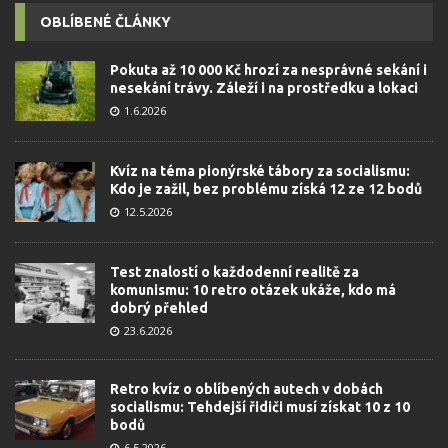
OBLÍBENÉ ČLÁNKY
Pokuta až 10 000 Kč hrozí za nesprávné sekání i
nesekání trávy. Záleží i na prostředku a lokaci
1.6.2026
Kvíz na téma pionýrské tábory za socialismu:
Kdo je zažil, bez problému získá 12 ze 12 bodů
12.5.2026
Test znalostí o každodenní realitě za
komunismu: 10 retro otázek ukáže, kdo má
dobrý přehled
23.6.2026
Retro kvíz o oblíbených autech v dobách
socialismu: Tehdejší řidiči musí získat 10 z 10
bodů
6.5.2026