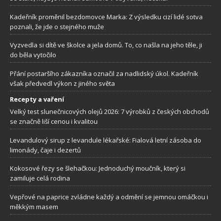
Kadeřník proměnil bezdomovce Marka: Z výsledku cizí lidé sotva
poznali, že jde o stejného muže
Vyzvedla si dítě ve školce a jela domů. To, co našla na jeho těle, ji
do běla vytočilo
Přání postaršího zákazníka označil za nadlidský úkol. Kadeřník
však předvedl výkon z jiného světa
Recepty a vaření
Velký test slunečnicových olejů 2026: 7 výrobků z českých obchodů
se značně liší cenou i kvalitou
Levandulový sirup z levandule lékařské: Fialová letní zásoba do
limonády, čaje i dezertů
Kokosové řezy se šlehačkou: Jednoduchý moučník, který si
zamiluje celá rodina
Vepřové na paprice zvládne každý a odmění se jemnou omáčkou i
měkkým masem