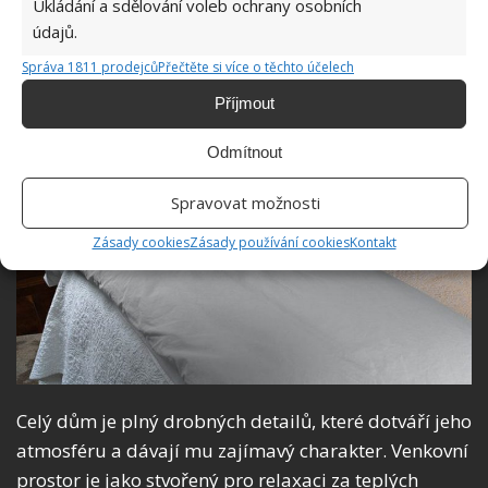
Ukládání a sdělování voleb ochrany osobních
údajů.
Správa 1811 prodejců
Přečtěte si více o těchto účelech
Příjmout
Odmítnout
Spravovat možnosti
Zásady cookies
Zásady používání cookies
Kontakt
Celý dům je plný drobných detailů, které dotváří jeho
atmosféru a dávají mu zajímavý charakter. Venkovní
prostor je jako stvořený pro relaxaci za teplých