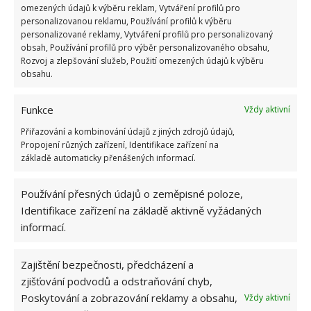
omezených údajů k výběru reklam, Vytváření profilů pro
Vedle velkého obývacího pokoje je umístěna menší
personalizovanou reklamu, Používání profilů k výběru
personalizované reklamy, Vytváření profilů pro personalizovaný
ložnice, která však poskytuje dostatek pohodlí pro
obsah, Používání profilů pro výběr personalizovaného obsahu,
spaní a odpočinek. Pokoji vévodí masivní dřevěná
Rozvoj a zlepšování služeb, Použití omezených údajů k výběru
obsahu.
postel a chytré úložné prostory, které působí velice
nenápadně.
Funkce
Vždy aktivní
Přiřazování a kombinování údajů z jiných zdrojů údajů,
Propojení různých zařízení, Identifikace zařízení na
základě automaticky přenášených informací.
Používání přesných údajů o zeměpisné poloze,
Identifikace zařízení na základě aktivně vyžádaných
informací.
Zajištění bezpečnosti, předcházení a
zjišťování podvodů a odstraňování chyb,
Poskytování a zobrazování reklamy a obsahu,
Vždy aktivní