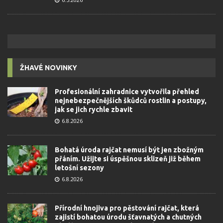
ŽHAVÉ NOVINKY
Profesionální zahradnice vytvořila přehled
nejnebezpečnějších škůdců rostlin a postupy,
jak se jich rychle zbavit
6.8.2026
Bohatá úroda rajčat nemusí být jen zbožným
přáním. Užijte si úspěšnou sklizeň již během
letošní sezony
6.8.2026
Přírodní hnojiva pro pěstování rajčat, která
zajistí bohatou úrodu šťavnatých a chutných