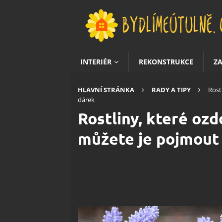
INTERIÉR
REKONSTRUKCE
Z
HLAVNÍ STRÁNKA
RADY A TIPY
Rost
dárek
Rostliny, které ozdo
můžete je pojmout 