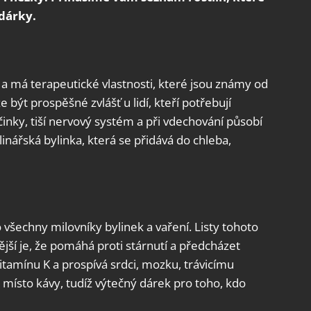
dárky.
 a má terapeutické vlastnosti, které jsou známy od
být prospěšné zvlášť u lidí, kteří potřebují
činky, tiší nervový systém a při vdechování působí
ulinářská bylinka, která se přidává do chleba,
echny milovníky bylinek a vaření. Listy tohoto
ější je, že pomáhá proti stárnutí a předcházet
itamínu K a prospívá srdci, mozku, trávicímu
je místo kávy, tudíž výtečný dárek pro toho, kdo