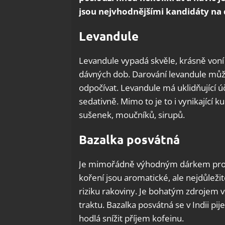
jsou nejvhodnějšími kandidáty na 
Levandule
Levandule vypadá skvěle, krásně voní
dávných dob. Darování levandule může 
odpočívat. Levandule má uklidňující ú
sedativně. Mimo to je to i vynikající k
sušenek, moučníků, sirupů.
Bazalka posvátná
Je mimořádně výhodným dárkem pro vš
koření jsou aromatické, ale nejdůležit
riziku rakoviny. Je bohatým zdrojem v
traktu. Bazalka posvátná se v Indii pi
hodlá snížit příjem kofeinu.