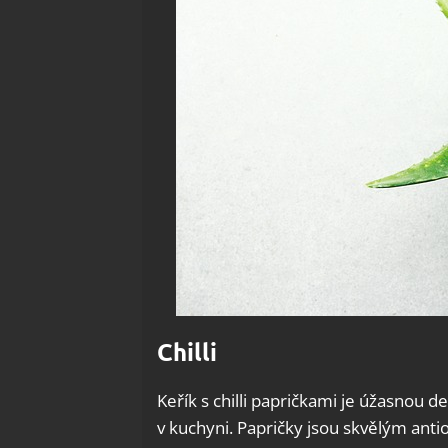
Chilli
Keřík s chilli papričkami je úžasnou d
v kuchyni. Papričky jsou skvělým anti