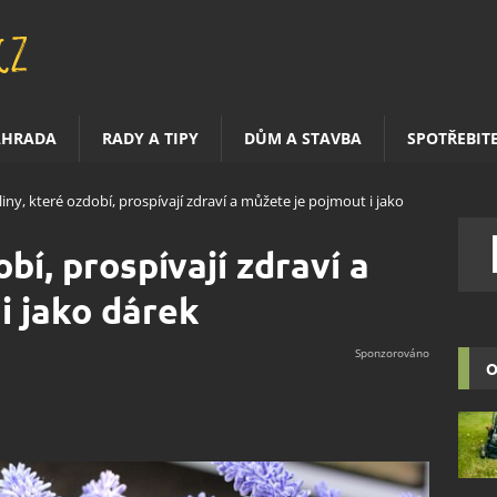
AHRADA
RADY A TIPY
DŮM A STAVBA
SPOTŘEBIT
liny, které ozdobí, prospívají zdraví a můžete je pojmout i jako
bí, prospívají zdraví a
i jako dárek
O