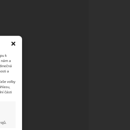
upu k
i nám a
edinečná
osti a
Vaše volby
uhlasu,
ní části
ojů.