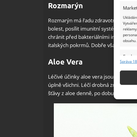
Rozmarýn
Market
Ukládání
Rozmarýn má řadu zdravotních přínosů
Vytvářen
bolest, posílit imunitní systém, detoxi
reklamy,
persona
chránit před bakteriálními infekcemi
obsahu.
italských pokrmů. Dobře však chutná i
Funkc
Aloe Vera
Správa 18
Přiřazov
Identifi
Léčivé účinky aloe vera jsou známy již 
úplně všichni. Léčí drobná zranění, po
Použív
šťávy z aloe denně, po dobu dvou týdn
základ
Zajišt
odstra
Ukládá