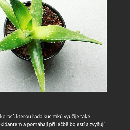
ekorací, kterou řada kuchtíků využije také
oxidantem a pomáhají při léčbě bolestí a zvyšují