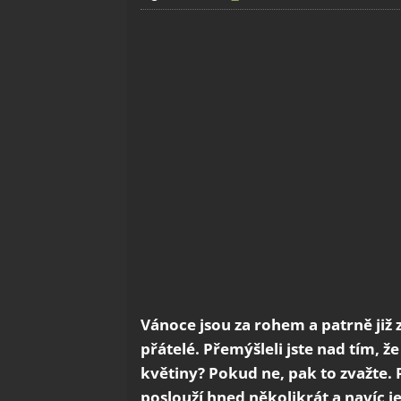
Vánoce jsou za rohem a patrně již
přátelé. Přemýšleli jste nad tím, 
květiny? Pokud ne, pak to zvažte. 
poslouží hned několikrát a navíc j