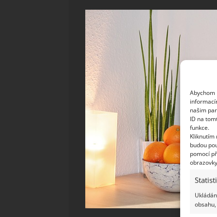
Abychom p
informací
našim par
ID na tom
funkce.
Kliknutím
budou pou
pomocí př
obrazovky
Statist
Ukládání
obsahu, 