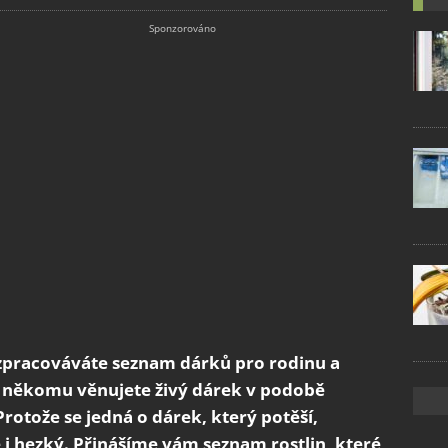
 zpracováváte seznam dárků pro rodinu a
že někomu věnujete živý dárek v podobě
Protože se jedná o dárek, který potěší,
e i hezký. Přinášíme vám seznam rostlin, které