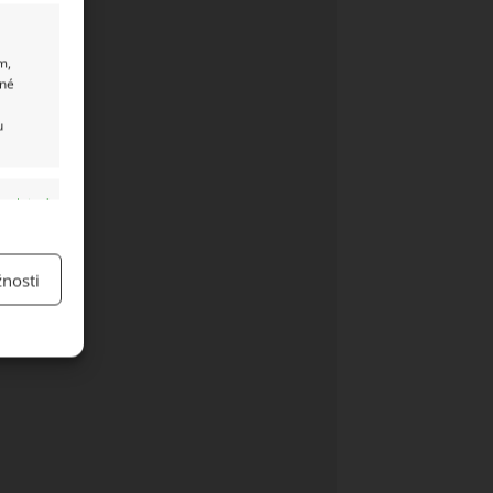
m,
ané
u
y aktivní
nosti
y aktivní