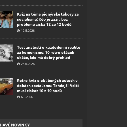
Kvíz na téma pionýrské tábory za
socialismu: Kdo je zažil, bez
problému získá 12 ze 12 bodů
12.5.2026
Test znalostí o každodenní realitě
za komunismu: 10 retro otázek
ukáže, kdo má dobrý přehled
23.6.2026
Retro kvíz o oblíbených autech v
dobách socialismu: Tehdejší řidiči
musí získat 10 z 10 bodů
6.5.2026
HAVÉ NOVINKY