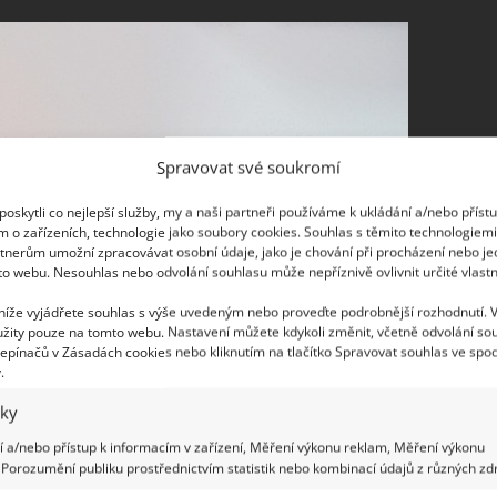
Spravovat své soukromí
oskytli co nejlepší služby, my a naši partneři používáme k ukládání a/nebo příst
m o zařízeních, technologie jako soubory cookies. Souhlas s těmito technologiem
tnerům umožní zpracovávat osobní údaje, jako je chování při procházení nebo j
to webu. Nesouhlas nebo odvolání souhlasu může nepříznivě ovlivnit určité vlastn
 níže vyjádřete souhlas s výše uvedeným nebo proveďte podrobnější rozhodnutí. 
žity pouze na tomto webu. Nastavení můžete kdykoli změnit, včetně odvolání so
epínačů v Zásadách cookies nebo kliknutím na tlačítko Spravovat souhlas ve spod
.
iky
 a/nebo přístup k informacím v zařízení, Měření výkonu reklam, Měření výkonu
Porozumění publiku prostřednictvím statistik nebo kombinací údajů z různých zdr