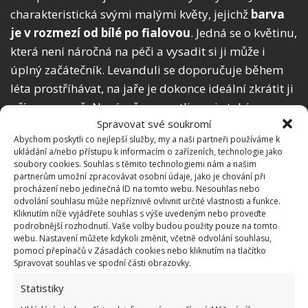
charakteristická svými malými květy, jejichž
barva
je v rozmezí od bílé po fialovou
. Jedná se o květinu,
která není náročná na péči a vysadit si ji může i
úplný začátečník. Levanduli se doporučuje během
léta prostříhávat, na jaře je dokonce ideální zkrátit ji
přímo u země. Nenáročnou rostlinou je také
Spravovat své soukromí
pelargónie. Dobře se jí daří v jakékoliv půdě a
Abychom poskytli co nejlepší služby, my a naši partneři používáme k
nevyžaduje ani velké množství slunce nebo vody.
ukládání a/nebo přístupu k informacím o zařízeních, technologie jako
soubory cookies. Souhlas s těmito technologiemi nám a našim
partnerům umožní zpracovávat osobní údaje, jako je chování při
procházení nebo jedinečná ID na tomto webu. Nesouhlas nebo
odvolání souhlasu může nepříznivě ovlivnit určité vlastnosti a funkce.
Kliknutím níže vyjádřete souhlas s výše uvedeným nebo proveďte
podrobnější rozhodnutí. Vaše volby budou použity pouze na tomto
webu. Nastavení můžete kdykoli změnit, včetně odvolání souhlasu,
pomocí přepínačů v Zásadách cookies nebo kliknutím na tlačítko
Spravovat souhlas ve spodní části obrazovky.
Statistiky