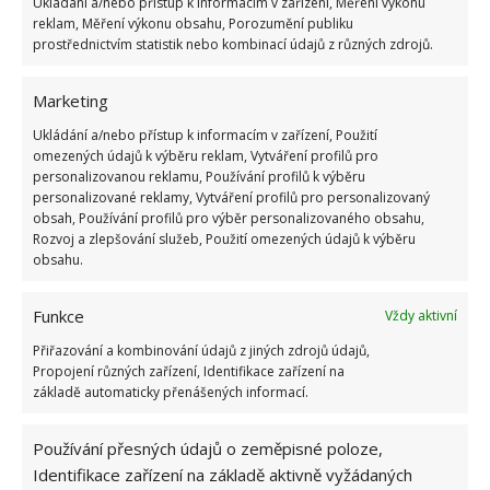
Ukládání a/nebo přístup k informacím v zařízení, Měření výkonu
reklam, Měření výkonu obsahu, Porozumění publiku
prostřednictvím statistik nebo kombinací údajů z různých zdrojů.
Fotografie: Unsplash
Marketing
Ukládání a/nebo přístup k informacím v zařízení, Použití
Další žádoucí rostlinou na Vašem záhonku bude
omezených údajů k výběru reklam, Vytváření profilů pro
geranium. Vyžaduje slunné místo, ale jinak je péče o
personalizovanou reklamu, Používání profilů k výběru
ni nenáročná. Nemá ale ráda
teplotní změny a
personalizované reklamy, Vytváření profilů pro personalizovaný
obsah, Používání profilů pro výběr personalizovaného obsahu,
průvan.
K zalévání jí postačí minimální množství
Rozvoj a zlepšování služeb, Použití omezených údajů k výběru
vody, kterou jí dopřejete jednou týdně. Pokud se jí
obsahu.
dotknete, budou Vaše prsty následně cítit
Funkce
příjemnou, citronovou vůní. A ta je pro komáry
Vždy aktivní
přímo odpudivá. Jedná se o přírodní a velmi
Přiřazování a kombinování údajů z jiných zdrojů údajů,
Propojení různých zařízení, Identifikace zařízení na
efektivní repelent.
základě automaticky přenášených informací.
Zdroj: Goodhousekeeping
Používání přesných údajů o zeměpisné poloze,
Identifikace zařízení na základě aktivně vyžádaných