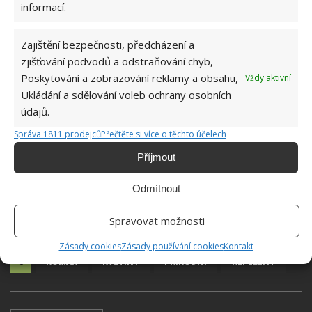
informací.
Zajištění bezpečnosti, předcházení a
zjišťování podvodů a odstraňování chyb,
Poskytování a zobrazování reklamy a obsahu,
Vždy aktivní
Ukládání a sdělování voleb ochrany osobních
údajů.
Správa 1811 prodejců
Přečtěte si více o těchto účelech
Příjmout
Odmítnout
Spravovat možnosti
Zásady cookies
Zásady používání cookies
Kontakt
KOMÁR
KVĚTINY
PŘÍRODNÍ
REPELENT