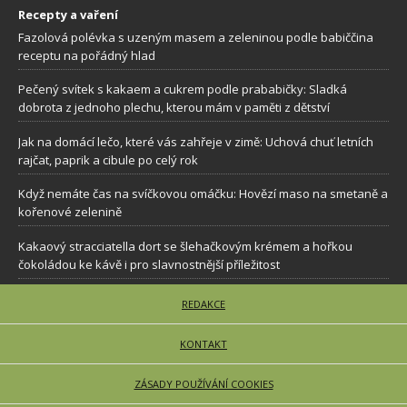
Recepty a vaření
Fazolová polévka s uzeným masem a zeleninou podle babiččina
receptu na pořádný hlad
Pečený svítek s kakaem a cukrem podle prababičky: Sladká
dobrota z jednoho plechu, kterou mám v paměti z dětství
Jak na domácí lečo, které vás zahřeje v zimě: Uchová chuť letních
rajčat, paprik a cibule po celý rok
Když nemáte čas na svíčkovou omáčku: Hovězí maso na smetaně a
kořenové zelenině
Kakaový stracciatella dort se šlehačkovým krémem a hořkou
čokoládou ke kávě i pro slavnostnější příležitost
REDAKCE
KONTAKT
ZÁSADY POUŽÍVÁNÍ COOKIES