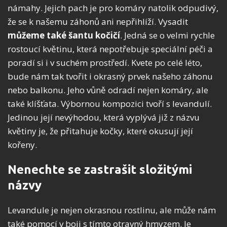
námahy. Jejich pach je pro komáry natolik odpudivý,
že se k našemu záhonů ani nepřihlíží. Vysadit
můžeme
také
šantu
kočičí
. Jedná se o velmi rychle
rostoucí květinu, která nepotřebuje speciální péči a
poradí si i v suchém prostředí. Kvete po celé léto,
bude nám tak tvořit i okrasný prvek našeho záhonu
nebo balkonu. Jeho vůně odradí nejen komáry, ale
také klíšťata. Výbornou kompozici tvoří s levandulí.
Jedinou její nevýhodou, která vyplývá již z názvu
květiny je, že přitahuje kočky, které okusují její
kořeny.
Nenechte se zastrašit složitými
názvy
Levandule je nejen okrasnou rostlinu, ale může nám
také pomocí v boji s tímto otravný hmyzem. Je