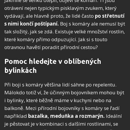
Jakmile se venku oteplí, objeví se komáři. Ti jsou
otrávení nejen typickým pisklavým zvukem, který
vydávají, ale hlavně proto, že lidé často
po
střetnutí
s nimi
končí poštípaní.
Boj s komáry ale nemusí být
tak složitý, jak se zdá. Existuje velké množství rostlin,
které komáry přímo odpuzující. Jak si s touto
otravnou havětí poradit přírodní cestou?
Pomoc hledejte v oblíbených
bylinkách
Při boji s komáry většina lidí sáhne po repelentu.
Málokdo totiž ví, že účinným bojovníkem mohou být
i bylinky, které běžně máme v kuchyni nebo na
balkoně. Mezi přírodní bojovníky s komáry se řadí
například
bazalka, meduňka a rozmarýn.
Ideální
je pěstovat je v kombinaci s dalšími rostlinami, se