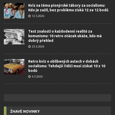
Kvíz na téma pionýrské tábory za socialismu:
Kdo je zažil, bez problému získá 12 ze 12 bodů
12.5.2026
Test znalostí o každodenní realitě za
komunismu: 10 retro otázek ukáže, kdo má
dobrý přehled
23.6.2026
Retro kvíz o oblíbených autech v dobách
socialismu: Tehdejší řidiči musí získat 10 z 10
bodů
6.5.2026
ŽHAVÉ NOVINKY