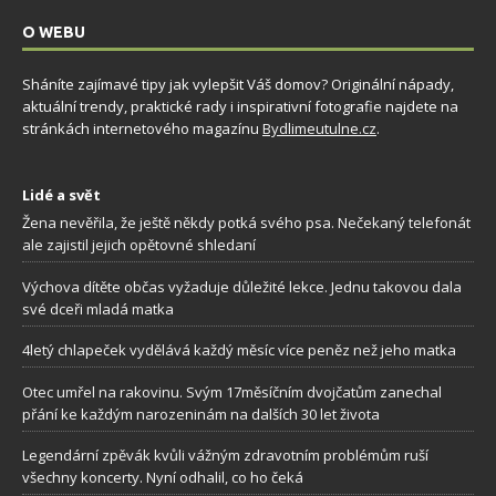
O WEBU
Sháníte zajímavé tipy jak vylepšit Váš domov? Originální nápady,
aktuální trendy, praktické rady i inspirativní fotografie najdete na
stránkách internetového magazínu
Bydlimeutulne.cz
.
Lidé a svět
Žena nevěřila, že ještě někdy potká svého psa. Nečekaný telefonát
ale zajistil jejich opětovné shledaní
Výchova dítěte občas vyžaduje důležité lekce. Jednu takovou dala
své dceři mladá matka
4letý chlapeček vydělává každý měsíc více peněz než jeho matka
Otec umřel na rakovinu. Svým 17měsíčním dvojčatům zanechal
přání ke každým narozeninám na dalších 30 let života
Legendární zpěvák kvůli vážným zdravotním problémům ruší
všechny koncerty. Nyní odhalil, co ho čeká