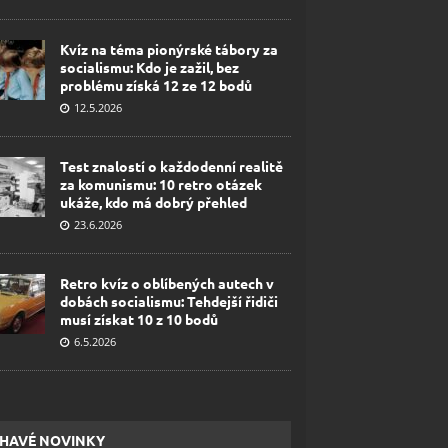
Kvíz na téma pionýrské tábory za
socialismu: Kdo je zažil, bez
problému získá 12 ze 12 bodů
12.5.2026
Test znalostí o každodenní realitě
za komunismu: 10 retro otázek
ukáže, kdo má dobrý přehled
23.6.2026
Retro kvíz o oblíbených autech v
dobách socialismu: Tehdejší řidiči
musí získat 10 z 10 bodů
6.5.2026
HAVÉ NOVINKY