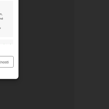
m,
ané
u
y aktivní
nosti
y aktivní