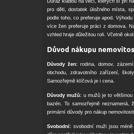
Důraz kladou na věci, kterých si při 
pro děti, dostatek úložného místa, s
podle toho, co preferuje apod. Výhodu
více žen preferuje práci z domova. Na 
vzhled hraje důležitou roli. Včetně okol
Důvod nákupu nemovitos
Důvody žen:
rodina, domov, zázemí, 
obchodu, zdravotního zařízení, škol
Samozřejmě klíčová je i cena.
Důvody mužů:
u mužů je to většinou 
bazén. To samozřejmě neznamená, že 
primární důvody pro nákup nemovitosti 
Svobodní:
svobodní muži jsou méně o