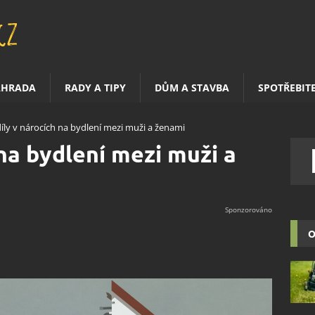
AHRADA
RADY A TIPY
DŮM A STAVBA
SPOTŘEBIT
íly v nárocích na bydlení mezi muži a ženami
na bydlení mezi muži a
O