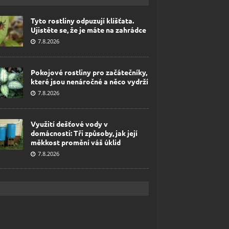
Tyto rostliny odpuzují klíšťata.
Ujistěte se, že je máte na zahrádce
7.8.2026
Pokojové rostliny pro začátečníky,
které jsou nenáročné a něco vydrží
7.8.2026
Využití dešťové vody v
domácnosti: Tři způsoby, jak její
měkkost promění váš úklid
7.8.2026