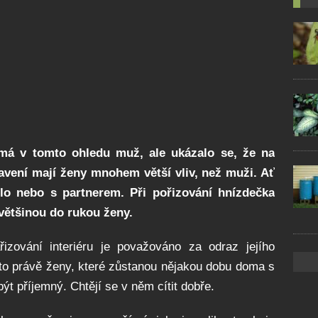
 má v tomto ohledu muž, ale ukázalo se, že na
avení mají ženy mnohem větší vliv, než muži. Ať
ólo nebo s partnerem. Při pořizování hnízdečka
většinou do rukou ženy.
izování interiéru je považováno za odraz jejího
 to právě ženy, které zůstanou nějakou dobu doma s
ýt příjemný. Chtějí se v něm cítit dobře.