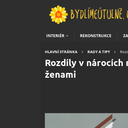
INTERIÉR
REKONSTRUKCE
Z
HLAVNÍ STRÁNKA
RADY A TIPY
Rozd
Rozdíly v nárocích 
ženami