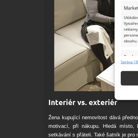
Market
Ukládání
Vytvářen
reklamy,
persona
obsahu.
Funkc
Správa 18
Přiřazov
Identifi
Použív
základ
Interiér vs. exteriér
Zajišt
Žena kupující nemovitost dává přednos
odstra
motivací, při nákupu. Hledá místo,
Ukládá
setkávání s přáteli. Také šatník je pro n