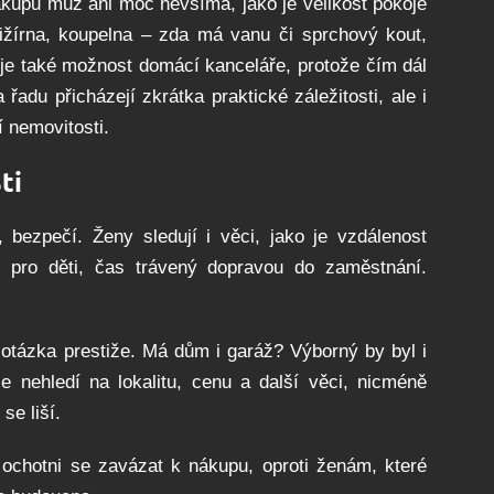
nákupu muž ani moc nevšímá, jako je velikost pokoje
pižírna, koupelna – zda má vanu či sprchový kout,
 je také možnost domácí kanceláře, protože čím dál
řadu přicházejí zkrátka praktické záležitosti, ale i
í nemovitosti.
ti
bezpečí. Ženy sledují i věci, jako je vzdálenost
y pro děti, čas trávený dopravou do zaměstnání.
otázka prestiže. Má dům i garáž? Výborný by byl i
nehledí na lokalitu, cenu a další věci, nicméně
se liší.
chotni se zavázat k nákupu, oproti ženám, které