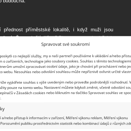
do budoucna.
 přednost příměstské lokalitě, i když muži jsou
lení. Ženy chtějí mít většinou po ruce kadeřnici,
Spravovat své soukromí
ohodlí. Kupující muž je také ochotnější řídit delší
ší pravděpodobností budou
chtít
pracovat z domova,
oskytli co nejlepší služby, my a naši partneři používáme k ukládání a/nebo příst
m o zařízeních, technologie jako soubory cookies. Souhlas s těmito technologiem
 kupující ženy důležitá.
tnerům umožní zpracovávat osobní údaje, jako je chování při procházení nebo j
to webu. Nesouhlas nebo odvolání souhlasu může nepříznivě ovlivnit určité vlastn
 níže vyjádřete souhlas s výše uvedeným nebo proveďte podrobnější rozhodnutí. 
žity pouze na tomto webu. Nastavení můžete kdykoli změnit, včetně odvolání so
epínačů v Zásadách cookies nebo kliknutím na tlačítko Spravovat souhlas ve spod
.
iky
 a/nebo přístup k informacím v zařízení, Měření výkonu reklam, Měření výkonu
Porozumění publiku prostřednictvím statistik nebo kombinací údajů z různých zdr