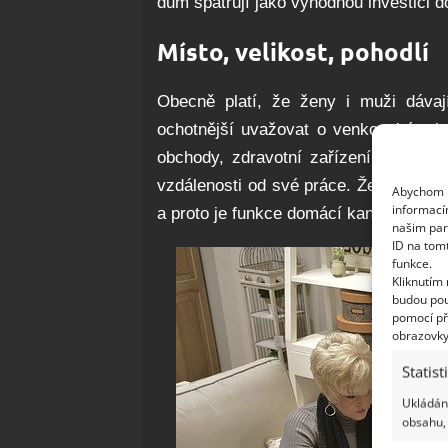
dům spatřují jako výhodnou investici 
Místo, velikost, pohodlí
Obecně platí, že ženy i muži dávají
ochotnější uvažovat o venkovském byd
obchody, zdravotní zařízení, prostě p
vzdálenosti od své práce. Ženy s vět
Abychom p
informací
a proto je funkce domácí kanceláře pro
našim par
ID na tom
funkce.
Kliknutím
budou pou
pomocí př
obrazovky
Statist
Ukládání
obsahu, 