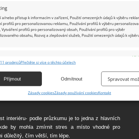
ing
 a/nebo přístup k informacím v zařízení, Použití omezených údajů k výběru rekla
í profilů pro personalizovanou reklamu, Používání profilů k výběru personalizov
 Vytváření profilů pro personalizovaný obsah, Používání profilů pro výběr
lizovaného obsahu, Rozvoj a zlepšování služeb, Použití omezených údajů k výběr
e
Vžd
11 prodejců
Přečtěte si více o těchto účelech
ání a kombinování údajů z jiných zdrojů údajů, Propojení různých zařízení,
kace zařízení na základě automaticky přenášených informací.
Spravovat mož
Příjmout
Odmítnout
ání přesných údajů o zeměpisné poloze, Identifikace zařízení na
Zásady cookies
Zásady používání cookies
Kontakt
ě aktivně vyžádaných informací.
ění bezpečnosti, předcházení a zjišťování podvodů a
t interiéru- podle průzkumu je to jedna z hlavních
ňování chyb, Poskytování a zobrazování reklamy a obsahu,
Vžd
 kde by mohla zmírnit stres a místo vhodné pro
ní a sdělování voleb ochrany osobních údajů.
i důležitý, čím větší, tím lépe.