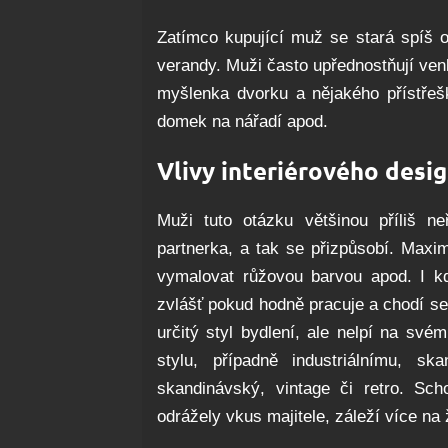
Zatímco kupující muž se stará spíš o
verandy. Muži často upřednostňují venk
myšlenka dvorku a nějakého přístřešk
domek na nářadí apod.
Vlivy interiérového desi
Muži tuto otázku většinou příliš 
partnerka, a tak se přizpůsobí. Maxim
vymalovat růžovou barvou apod. I 
zvlášť pokud hodně pracuje a chodí s
určitý styl bydlení, ale nelpí na sv
stylu, případně industriálnímu, s
skandinávský, vintage či retro. Sch
odrážely vkus majitele, záleží více n