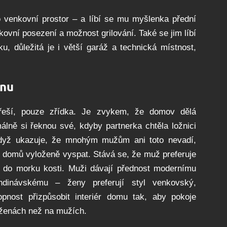
 venkovní prostor – a líbí se mu myšlenka přední
ovní posezení a možnost grilování. Také se jim líbí
u, důležitá je i větší garáž a technická místnost,
gnu
neřeší, pouze zřídka. Je zvykem, že domov dělá
álně si řeknou své, kdyby partnerka chtěla ložnici
když ukazuje, že mnohým mužům ani toto nevadí,
e domů vyloženě vyspat. Stává se, že muž preferuje
ém do morku kosti. Muži dávají přednost modernímu
kandinávskému – ženy preferují styl venkovský,
opnost přizpůsobit interiér domu tak, aby pokoje
a ženách než na mužích.