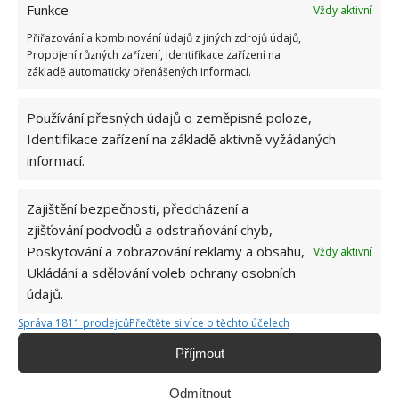
Funkce
Vždy aktivní
Přiřazování a kombinování údajů z jiných zdrojů údajů,
Propojení různých zařízení, Identifikace zařízení na
základě automaticky přenášených informací.
Používání přesných údajů o zeměpisné poloze,
Identifikace zařízení na základě aktivně vyžádaných
informací.
Míří sem váleční veteráni
Zajištění bezpečnosti, předcházení a
Zajímavostí této přestavby je i to, že Elizabeth
zjišťování podvodů a odstraňování chyb,
Stratton nemá nouzi o zájemce o prohlídku. Řada
Poskytování a zobrazování reklamy a obsahu,
Vždy aktivní
lidí je jenom zvědavých, ale také sem jezdí váleční
Ukládání a sdělování voleb ochrany osobních
veteráni, kteří chtějí zavzpomínat na minulost. A ti si
údajů.
pochvalují, že na rozdíl od řady jiných bunkrů je
Správa 1811 prodejců
Přečtěte si více o těchto účelech
tento i nadále využíván a nechátrá. I když účel už je
Příjmout
zcela jiný, než tomu bylo dříve. To ale vůbec nevadí a
alespoň se pro něho našlo nové a zajímavé využití.
Odmítnout