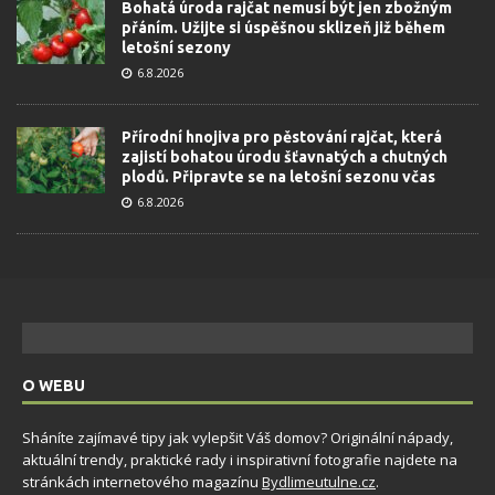
Bohatá úroda rajčat nemusí být jen zbožným
přáním. Užijte si úspěšnou sklizeň již během
letošní sezony
6.8.2026
Přírodní hnojiva pro pěstování rajčat, která
zajistí bohatou úrodu šťavnatých a chutných
plodů. Připravte se na letošní sezonu včas
6.8.2026
O WEBU
Sháníte zajímavé tipy jak vylepšit Váš domov? Originální nápady,
aktuální trendy, praktické rady i inspirativní fotografie najdete na
stránkách internetového magazínu
Bydlimeutulne.cz
.