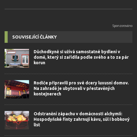
SOUVISEJÍCÍ ČLÁNKY
Důchodkyně si užívá samostatné bydlení v
domě, který si zařídila podle svého a to za pár
korun
Rodiče připravili pro své dcery luxusní domov.
Na zahradě je ubytovali v přestavěných
kontejnerech
Odstranění zápachu v domácnosti alchymií:
Hospodyňské finty zahrnují kávu, sůl i bobkový
list