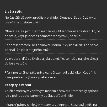
Lidé a svět
Nejčastější důvody, proč listy orchidejí žloutnou: Špatná zálivka,
plíseň i nedostatek živin
Obával se, že pitbul jeho manželky, ublíží novorozené dceři. To, co
se stalo, když je nechali samotné v obýváku, nečekal
Kadeřník proměnil bezdomovce Marka: Z výsledku cizí lidé sotva
poznali, že jde o stejného muže
Vyzvedla si dítě ve školce a jela domů. To, co našla na jeho těle, ji
do běla vytočilo
Přání postaršího zákazníka označil za nadlidský úkol. Kadeřník
však předvedl výkon z jiného světa
Recepty a vaření
Chléb s vařeným vepřovým masem a šťávou: Staročeský způsob,
jak z jednoduché suroviny udělat pořádné jídlo
Pikantní pánev s mletým masem a zeleninou: Šťavnatá směs na