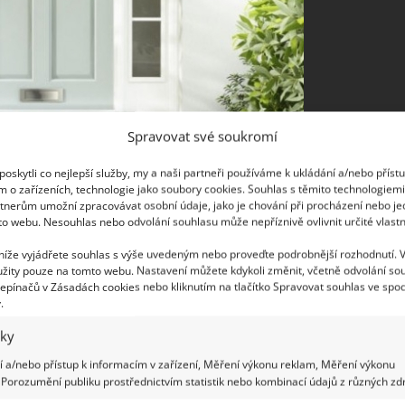
Spravovat své soukromí
oskytli co nejlepší služby, my a naši partneři používáme k ukládání a/nebo příst
m o zařízeních, technologie jako soubory cookies. Souhlas s těmito technologiem
tnerům umožní zpracovávat osobní údaje, jako je chování při procházení nebo j
to webu. Nesouhlas nebo odvolání souhlasu může nepříznivě ovlivnit určité vlastn
 níže vyjádřete souhlas s výše uvedeným nebo proveďte podrobnější rozhodnutí. 
yhněte se jasným lesklým odstínům, pokud se
žity pouze na tomto webu. Nastavení můžete kdykoli změnit, včetně odvolání so
ak se vyhněte pastelovým barvám, pokud
epínačů v Zásadách cookies nebo kliknutím na tlačítko Spravovat souhlas ve spod
.
dní dveře jedině v neutrálních barvách.
iky
 a/nebo přístup k informacím v zařízení, Měření výkonu reklam, Měření výkonu
Porozumění publiku prostřednictvím statistik nebo kombinací údajů z různých zdr
dveřmi nahraďte moderními světlomety z chromu