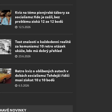
Kvíz na téma pionýrské tábory za
socialismu: Kdo je zažil, bez
problému získá 12 ze 12 bodů
12.5.2026
Test znalostí o každodenní realitě
za komunismu: 10 retro otázek
ukáže, kdo má dobrý přehled
23.6.2026
Retro kvíz o oblíbených autech v
dobách socialismu: Tehdejší řidiči
musí získat 10 z 10 bodů
6.5.2026
HAVÉ NOVINKY