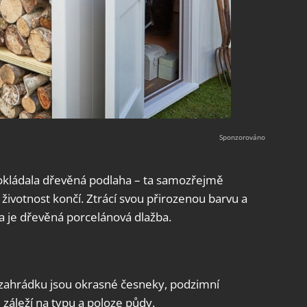
pokládala dřevěná podlaha – ta samozřejmě
í životnost končí. Ztrácí svou přirozenou barvu a
a je dřevěná porcelánová dlažba.
ši zahrádku jsou okrasné česneky, podzimní
 záleží na typu a poloze půdy.