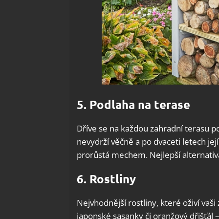
5. Podlaha na terase
Dříve se na každou zahradní terasu 
nevydrží věčně a po dvaceti letech jej
prorůstá mechem. Nejlepší alternativ
6. Rostliny
Nejvhodnější rostliny, které oživí va
japonské sasanky či oranžový dřišťál –