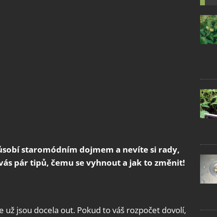
působí staromódním dojmem a nevíte si rady,
ás pár tipů, čemu se vyhnout a jak to změnit!
e už jsou docela out. Pokud to váš rozpočet dovolí,