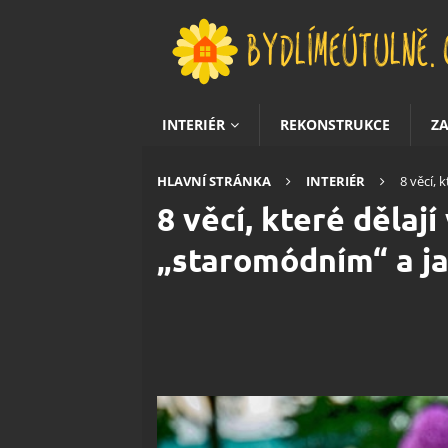
INTERIÉR
REKONSTRUKCE
Z
HLAVNÍ STRÁNKA
INTERIÉR
8 věcí,
8 věcí, které dělaj
„staromódním“ a ja