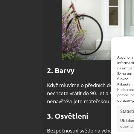
Abychom p
informací
našim par
2. Barvy
ID na tom
funkce.
Kliknutím
Když mluvíme o předních dveřích – v
budou pou
nechcete vrátit do 90. let a stejně t
pomocí př
obrazovky
nenavštěvujete mateřskou školku. Pře
Statist
3. Osvětlení
Ukládání
obsahu, 
Bezpečnostní světlo na vchodovými 