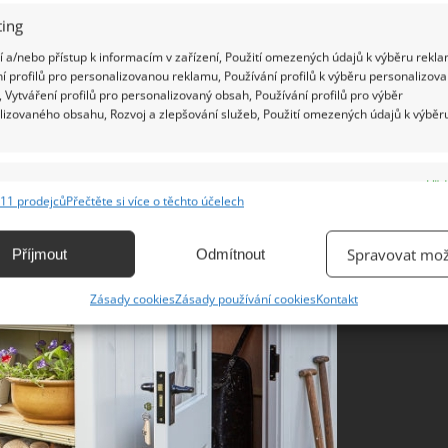
í pro zvýraznění vaší předzahrádky.
ing
 a/nebo přístup k informacím v zařízení, Použití omezených údajů k výběru rekla
í profilů pro personalizovanou reklamu, Používání profilů k výběru personalizov
 Vytváření profilů pro personalizovaný obsah, Používání profilů pro výběr
drou barvu vaší kůlny a zvolte raději příjemnější
lizovaného obsahu, Rozvoj a zlepšování služeb, Použití omezených údajů k výběr
žová, akvamarínová či modrošedá.
e
Vžd
11 prodejců
Přečtěte si více o těchto účelech
ání a kombinování údajů z jiných zdrojů údajů, Propojení různých zařízení,
kace zařízení na základě automaticky přenášených informací.
Spravovat mož
Příjmout
Odmítnout
ání přesných údajů o zeměpisné poloze, Identifikace zařízení na
Zásady cookies
Zásady používání cookies
Kontakt
ě aktivně vyžádaných informací.
ění bezpečnosti, předcházení a zjišťování podvodů a
ňování chyb, Poskytování a zobrazování reklamy a obsahu,
Vžd
ní a sdělování voleb ochrany osobních údajů.