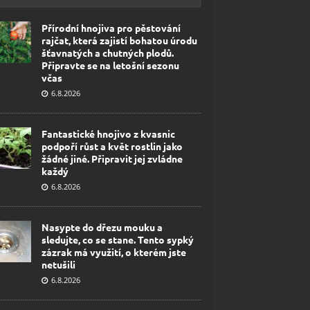
Přírodní hnojiva pro pěstování
rajčat, která zajistí bohatou úrodu
šťavnatých a chutných plodů.
Připravte se na letošní sezonu
včas
6.8.2026
Fantastické hnojivo z kvasnic
podpoří růst a květ rostlin jako
žádné jiné. Připravit jej zvládne
každý
6.8.2026
Nasypte do dřezu mouku a
sledujte, co se stane. Tento sypký
zázrak má využití, o kterém jste
netušili
6.8.2026