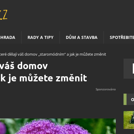
AHRADA
RADY A TIPY
DŮM A STAVBA
SPOTŘEBIT
 které dělají váš domov „staromódním“ a jak je můžete změnit
í váš domov
k je můžete změnit
O