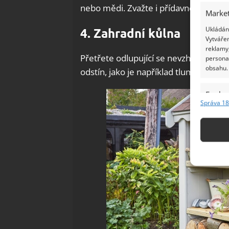
nebo mědi. Zvažte i přídavné osvětlen
Market
Ukládání
4. Zahradní kůlna
Vytvářen
reklamy,
Přetřete odlupující se nevzhlednou mo
persona
obsahu.
odstín, jako je například tlumeně rů
Funkc
Správa 18
Přiřazov
Identifi
Použív
základ
Zajišt
odstra
Ukládá