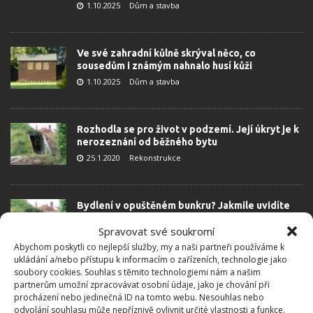
1.10.2025
Dům a stavba
Ve své zahradní kůlně skrýval něco, co
sousedům i známým nahnalo husí kůži
1.10.2025
Dům a stavba
Rozhodla se pro život v podzemí. Její úkryt je k
nerozeznání od běžného bytu
25.1.2020
Rekonstrukce
Bydlení v opuštěném bunkru? Jakmile uvidíte
jeho přeměnu v útulný domov, budete tam chtít
Spravovat své soukromí
také bydlet
Abychom poskytli co nejlepší služby, my a naši partneři používáme k
2.10.2018
Interiér
ukládání a/nebo přístupu k informacím o zařízeních, technologie jako
soubory cookies. Souhlas s těmito technologiemi nám a našim
partnerům umožní zpracovávat osobní údaje, jako je chování při
procházení nebo jedinečná ID na tomto webu. Nesouhlas nebo
odvolání souhlasu může nepříznivě ovlivnit určité vlastnosti a funkce.