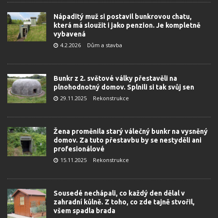
Nápaditý muž si postavil bunkrovou chatu,
která má sloužit i jako penzion. Je kompletně
vybavená
4.2.2026
Dům a stavba
Bunkr z 2. světové války přestavěli na
plnohodnotný domov. Splnili si tak svůj sen
29.11.2025
Rekonstrukce
Žena proměnila starý válečný bunkr na vysněný
domov. Za tuto přestavbu by se nestyděli ani
profesionálové
15.11.2025
Rekonstrukce
Sousedé nechápali, co každý den dělal v
zahradní kůlně. Z toho, co zde tajně stvořil,
všem spadla brada