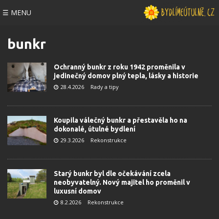
☰ MENU
bunkr
Ochranný bunkr z roku 1942 proměnila v
jedinečný domov plný tepla, lásky a historie
28.4.2026
Rady a tipy
Koupila válečný bunkr a přestavěla ho na
dokonalé, útulné bydlení
29.3.2026
Rekonstrukce
Starý bunkr byl dle očekávání zcela
neobyvatelný. Nový majitel ho proměnil v
luxusní domov
8.2.2026
Rekonstrukce