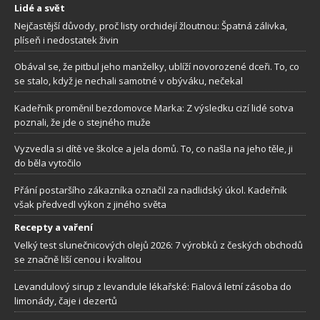
Lidé a svět
Nejčastější důvody, proč listy orchidejí žloutnou: Špatná zálivka,
plíseň i nedostatek živin
Obával se, že pitbul jeho manželky, ublíží novorozené dceři. To, co
se stalo, když je nechali samotné v obýváku, nečekal
Kadeřník proměnil bezdomovce Marka: Z výsledku cizí lidé sotva
poznali, že jde o stejného muže
Vyzvedla si dítě ve školce a jela domů. To, co našla na jeho těle, ji
do běla vytočilo
Přání postaršího zákazníka označil za nadlidský úkol. Kadeřník
však předvedl výkon z jiného světa
Recepty a vaření
Velký test slunečnicových olejů 2026: 7 výrobků z českých obchodů
se značně liší cenou i kvalitou
Levandulový sirup z levandule lékařské: Fialová letní zásoba do
limonády, čaje i dezertů