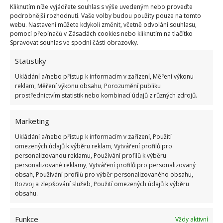
Kliknutím níže vyjádřete souhlas s výše uvedeným nebo proveďte
podrobnější rozhodnutí. Vaše volby budou použity pouze na tomto
webu. Nastavení můžete kdykoli změnit, včetně odvolání souhlasu,
pomocí přepínačů v Zásadách cookies nebo kliknutím na tlačítko
Spravovat souhlas ve spodní části obrazovky.
OBLÍBENÉ ČLÁNKY
Statistiky
Ukládání a/nebo přístup k informacím v zařízení, Měření výkonu
Pokuta až 10 000 Kč hrozí za nesprávné sekání i
reklam, Měření výkonu obsahu, Porozumění publiku
nesekání trávy. Záleží i na prostředku a lokaci
prostřednictvím statistik nebo kombinací údajů z různých zdrojů.
1.6.2026
Marketing
Kvíz na téma pionýrské tábory za socialismu:
Ukládání a/nebo přístup k informacím v zařízení, Použití
Kdo je zažil, bez problému získá 12 ze 12 bodů
omezených údajů k výběru reklam, Vytváření profilů pro
12.5.2026
personalizovanou reklamu, Používání profilů k výběru
personalizované reklamy, Vytváření profilů pro personalizovaný
obsah, Používání profilů pro výběr personalizovaného obsahu,
Test znalostí o každodenní realitě za
Rozvoj a zlepšování služeb, Použití omezených údajů k výběru
komunismu: 10 retro otázek ukáže, kdo má
obsahu.
dobrý přehled
23.6.2026
Funkce
Vždy aktivní