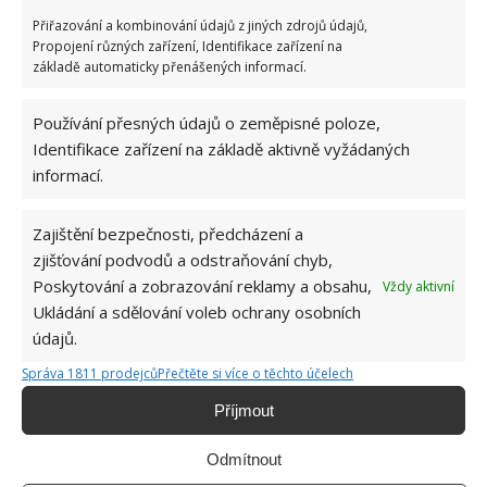
Přiřazování a kombinování údajů z jiných zdrojů údajů,
Retro kvíz o oblíbených autech v dobách
Propojení různých zařízení, Identifikace zařízení na
socialismu: Tehdejší řidiči musí získat 10 z 10
základě automaticky přenášených informací.
bodů
6.5.2026
Používání přesných údajů o zeměpisné poloze,
Identifikace zařízení na základě aktivně vyžádaných
informací.
Zajištění bezpečnosti, předcházení a
ŽHAVÉ NOVINKY
zjišťování podvodů a odstraňování chyb,
Poskytování a zobrazování reklamy a obsahu,
Vždy aktivní
Profesionální zahradnice vytvořila přehled
Ukládání a sdělování voleb ochrany osobních
nejnebezpečnějších škůdců rostlin a postupy,
údajů.
jak se jich rychle zbavit
6.8.2026
Správa 1811 prodejců
Přečtěte si více o těchto účelech
Příjmout
Bohatá úroda rajčat nemusí být jen zbožným
přáním. Užijte si úspěšnou sklizeň již během
Odmítnout
letošní sezony