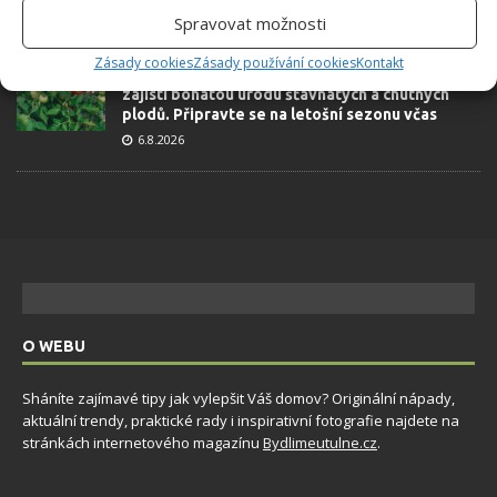
6.8.2026
Spravovat možnosti
Zásady cookies
Zásady používání cookies
Kontakt
Přírodní hnojiva pro pěstování rajčat, která
zajistí bohatou úrodu šťavnatých a chutných
plodů. Připravte se na letošní sezonu včas
6.8.2026
O WEBU
Sháníte zajímavé tipy jak vylepšit Váš domov? Originální nápady,
aktuální trendy, praktické rady i inspirativní fotografie najdete na
stránkách internetového magazínu
Bydlimeutulne.cz
.