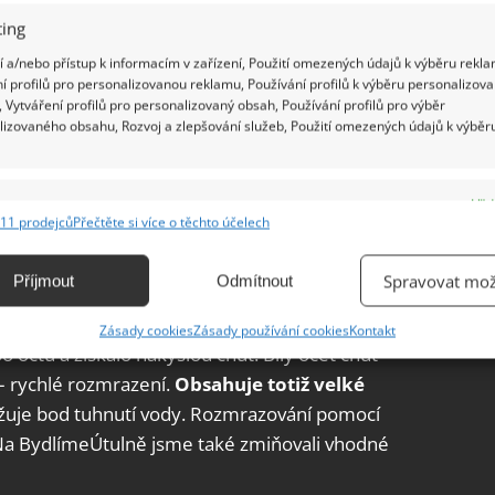
ing
 a/nebo přístup k informacím v zařízení, Použití omezených údajů k výběru rekla
í profilů pro personalizovanou reklamu, Používání profilů k výběru personalizov
 Vytváření profilů pro personalizovaný obsah, Používání profilů pro výběr
lizovaného obsahu, Rozvoj a zlepšování služeb, Použití omezených údajů k výběr
e
Vžd
11 prodejců
Přečtěte si více o těchto účelech
ání a kombinování údajů z jiných zdrojů údajů, Propojení různých zařízení,
kace zařízení na základě automaticky přenášených informací.
Spravovat mož
Příjmout
Odmítnout
ání přesných údajů o zeměpisné poloze, Identifikace zařízení na
Zásady cookies
Zásady používání cookies
Kontakt
ě aktivně vyžádaných informací.
 octu a získalo nakyslou chuť. Bílý ocet chuť
– rychlé rozmrazení.
Obsahuje totiž velké
ění bezpečnosti, předcházení a zjišťování podvodů a
nižuje bod tuhnutí vody. Rozmrazování pomocí
ňování chyb, Poskytování a zobrazování reklamy a obsahu,
Vžd
 Na BydlímeÚtulně jsme také zmiňovali vhodné
ní a sdělování voleb ochrany osobních údajů.