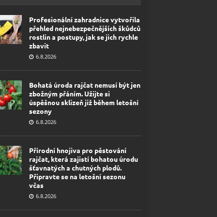
Profesionální zahradnice vytvořila
přehled nejnebezpečnějších škůdců
rostlin a postupy, jak se jich rychle
zbavit
6.8.2026
Bohatá úroda rajčat nemusí být jen
zbožným přáním. Užijte si
úspěšnou sklizeň již během letošní
sezony
6.8.2026
Přírodní hnojiva pro pěstování
rajčat, která zajistí bohatou úrodu
šťavnatých a chutných plodů.
Připravte se na letošní sezonu
včas
6.8.2026