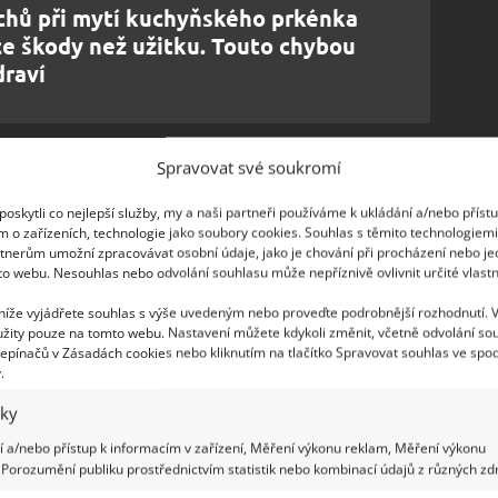
chů při mytí kuchyňského prkénka
ce škody než užitku. Touto chybou
draví
t
Spravovat své soukromí
e velmi rychlý a dokonalý způsob rozmrazování
oskytli co nejlepší služby, my a naši partneři používáme k ukládání a/nebo příst
m o zařízeních, technologie jako soubory cookies. Souhlas s těmito technologiem
Stačí kápnout pár
kapek bílého octa a do 3 minut
tnerům umožní zpracovávat osobní údaje, jako je chování při procházení nebo j
hý. Naplňte hrnec o velikosti masa vodou. Přidejte
to webu. Nesouhlas nebo odvolání souhlasu může nepříznivě ovlivnit určité vlastn
oté míchejte, dokud se sůl a ocet nerozpustí. Nyní
 níže vyjádřete souhlas s výše uvedeným nebo proveďte podrobnější rozhodnutí. 
ho masa.
žity pouze na tomto webu. Nastavení můžete kdykoli změnit, včetně odvolání so
epínačů v Zásadách cookies nebo kliknutím na tlačítko Spravovat souhlas ve spod
.
iky
 a/nebo přístup k informacím v zařízení, Měření výkonu reklam, Měření výkonu
Porozumění publiku prostřednictvím statistik nebo kombinací údajů z různých zdr