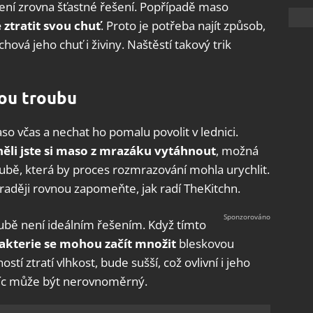
ení zrovna šťastné řešení. Popřípadě maso
 ztratit svou chuť
. Proto je potřeba najít způsob,
ová jeho chuť i živiny. Naštěstí takový trik
ou troubu
o včas a nechat ho pomalu povolit v lednici.
li jste si maso z mrazáku vytáhnout
, možná
bě, která by proces rozmrazování mohla urychlit.
raději rovnou zapomeňte, jak radí TheKitchn.
bě není ideálním řešením. Když tímto
akterie se mohou začít množit
bleskovou
tí ztratí vlhkost, bude sušší, což ovlivní i jeho
víc může být nerovnoměrný.