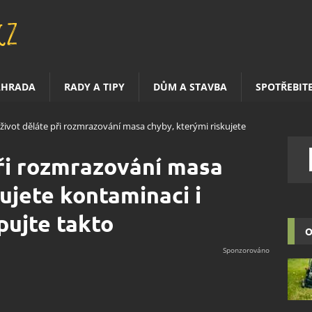
AHRADA
RADY A TIPY
DŮM A STAVBA
SPOTŘEBIT
 život děláte při rozmrazování masa chyby, kterými riskujete
při rozmrazování masa
ujete kontaminaci i
pujte takto
O