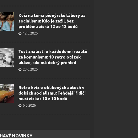
Kvíz na téma pionýrské tábory za
socialismu: Kdo je zažil, bez
problému získá 12 ze 12 bodů
12.5.2026
Test znalostí o každodenní realitě
za komunismu: 10 retro otázek
ukáže, kdo má dobrý přehled
23.6.2026
Retro kvíz o oblíbených autech v
dobách socialismu: Tehdejší řidiči
musí získat 10 z 10 bodů
6.5.2026
HAVÉ NOVINKY