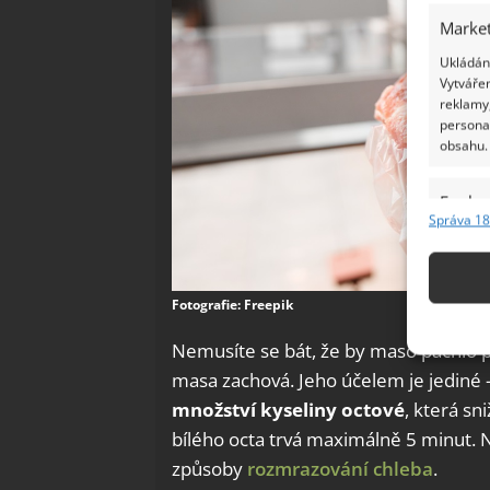
Market
Ukládání
Vytvářen
reklamy,
persona
obsahu.
Funkc
Správa 18
Přiřazov
Identifi
Fotografie: Freepik
Použív
základ
Nemusíte se bát, že by maso páchlo po
masa zachová. Jeho účelem je jediné 
Zajišt
množství kyseliny octové
, která s
odstra
bílého octa trvá maximálně 5 minut.
Ukládá
způsoby
rozmrazování chleba
.