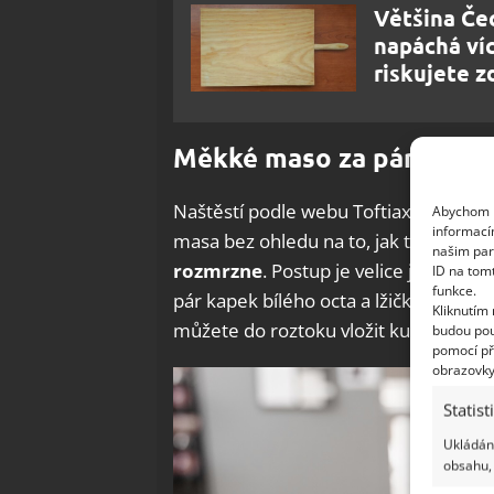
Většina Če
napáchá ví
riskujete z
Měkké maso za pár minu
Naštěstí podle webu Toftiaxa existuj
Abychom p
informací
masa bez ohledu na to, jak tvrdé je. 
našim par
rozmrzne
. Postup je velice jednoduc
ID na tom
funkce.
pár kapek bílého octa a lžičku soli. P
Kliknutím
můžete do roztoku vložit kus zmrzlé
budou pou
pomocí př
obrazovky
Statist
Ukládání
obsahu, 