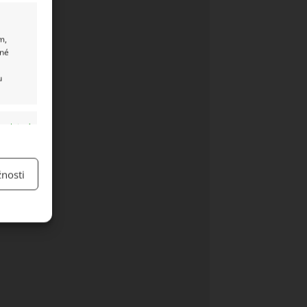
m,
ané
u
y aktivní
nosti
y aktivní