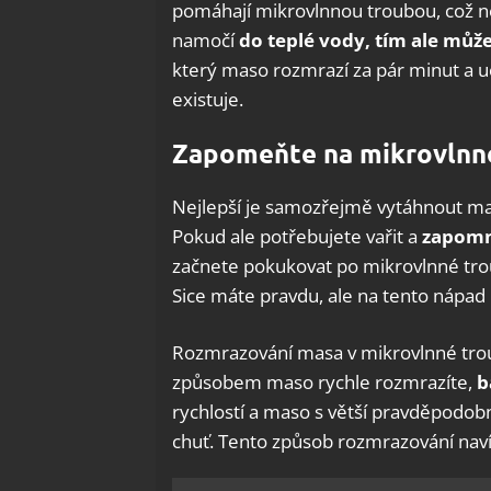
pomáhají mikrovlnnou troubou, což n
namočí
do teplé vody, tím ale může
který maso rozmrazí za pár minut a uch
existuje.
Zapomeňte na mikrovlnn
Nejlepší je samozřejmě vytáhnout mas
Pokud ale potřebujete vařit a
zapomně
začnete pokukovat po mikrovlnné trou
Sice máte pravdu, ale na tento nápad 
Rozmrazování masa v mikrovlnné trou
způsobem maso rychle rozmrazíte,
b
rychlostí a maso s větší pravděpodobnos
chuť. Tento způsob rozmrazování na