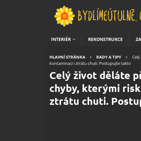
INTERIÉR
REKONSTRUKCE
Z
HLAVNÍ STRÁNKA
RADY A TIPY
Celý
kontaminaci i ztrátu chuti. Postupujte takto
Celý život děláte 
chyby, kterými risk
ztrátu chuti. Postu