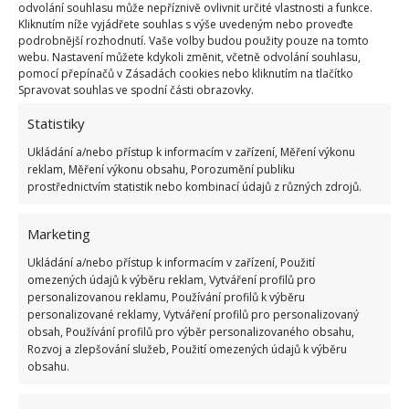
rozmrazovaly menší ploché balíčky, které si můžete
odvolání souhlasu může nepříznivě ovlivnit určité vlastnosti a funkce.
Kliknutím níže vyjádřete souhlas s výše uvedeným nebo proveďte
připravit před zamrazením. Na BydlímeÚtulně jsme
podrobnější rozhodnutí. Vaše volby budou použity pouze na tomto
rovněž napsali o tom, jak byste správně měli
mrazit
webu. Nastavení můžete kdykoli změnit, včetně odvolání souhlasu,
pomocí přepínačů v Zásadách cookies nebo kliknutím na tlačítko
pečivo
.
Spravovat souhlas ve spodní části obrazovky.
Statistiky
Ukládání a/nebo přístup k informacím v zařízení, Měření výkonu
reklam, Měření výkonu obsahu, Porozumění publiku
prostřednictvím statistik nebo kombinací údajů z různých zdrojů.
Marketing
Ukládání a/nebo přístup k informacím v zařízení, Použití
omezených údajů k výběru reklam, Vytváření profilů pro
personalizovanou reklamu, Používání profilů k výběru
personalizované reklamy, Vytváření profilů pro personalizovaný
obsah, Používání profilů pro výběr personalizovaného obsahu,
Rozvoj a zlepšování služeb, Použití omezených údajů k výběru
obsahu.