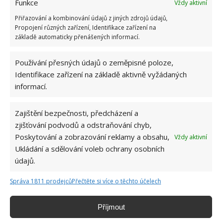
Funkce
Vždy aktivní
Přiřazování a kombinování údajů z jiných zdrojů údajů,
Propojení různých zařízení, Identifikace zařízení na
základě automaticky přenášených informací.
MRAZÁK
MRAŽENÉ MASO
MRAŽENÍ POTRAVIN
ROZMRAZENÍ
Používání přesných údajů o zeměpisné poloze,
Identifikace zařízení na základě aktivně vyžádaných
Přidejte svůj názor
informací.
KOMENTOVAT
Zajištění bezpečnosti, předcházení a
zjišťování podvodů a odstraňování chyb,
Poskytování a zobrazování reklamy a obsahu,
Jiří Kolář
Vždy aktivní
Ukládání a sdělování voleb ochrany osobních
Absolvent České zemědělské
údajů.
univerzity, který je již od malička
velkým kutilem. V podstatě vše, co je
Správa 1811 prodejců
Přečtěte si více o těchto účelech
možné najít v j...
[Více o autorovi]
Příjmout