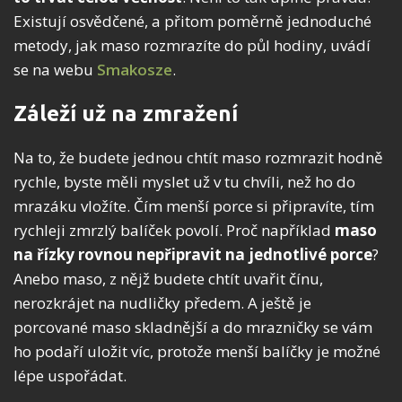
Existují osvědčené, a přitom poměrně jednoduché
metody, jak maso rozmrazíte do půl hodiny, uvádí
se na webu
Smakosze
.
Záleží už na zmražení
Na to, že budete jednou chtít maso rozmrazit hodně
rychle, byste měli myslet už v tu chvíli, než ho do
mrazáku vložíte. Čím menší porce si připravíte, tím
rychleji zmrzlý balíček povolí. Proč například
maso
na řízky rovnou nepřipravit na jednotlivé porce
?
Anebo maso, z nějž budete chtít uvařit čínu,
nerozkrájet na nudličky předem. A ještě je
porcované maso skladnější a do mrazničky se vám
ho podaří uložit víc, protože menší balíčky je možné
lépe uspořádat.