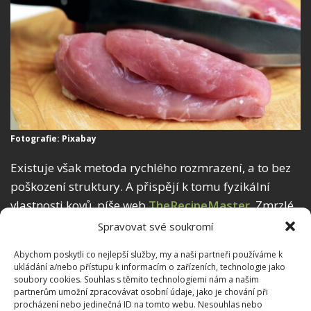
Fotografie: Pixabay
Existuje však metoda rychlého rozmrazení, a to bez
poškození struktury. A přispějí k tomu fyzikální
vlastnosti kovů, píše web
TheRecipeMaster
. Zmrzlé
maso vložte mezi dvě kovové plochy, nejlépe
Spravovat své soukromí
z nerezové oceli. Tak
například pomocí dvou hrnců
Abychom poskytli co nejlepší služby, my a naši partneři používáme k
nebo pánví
se vám totiž podaří dost rychle přivést
ukládání a/nebo přístupu k informacím o zařízeních, technologie jako
maso k pokojové teplotě. Kov bude chlad z masa
soubory cookies. Souhlas s těmito technologiemi nám a našim
partnerům umožní zpracovávat osobní údaje, jako je chování při
odvádět a pohlcovat do sebe. A tady by se vám lépe
procházení nebo jedinečná ID na tomto webu. Nesouhlas nebo