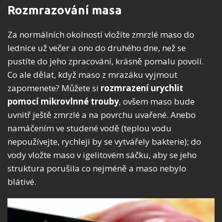
Rozmrazování masa
Za normálních okolností vložíte zmrzlé maso do
lednice už večer a ono do druhého dne, než se
pustíte do jeho zpracování, krásně pomalu povolí.
Co ale dělat, když maso z mrazáku vyjmout
zapomenete? Můžete si
rozmrazení urychlit
pomocí mikrovlnné trouby
, ovšem maso bude
uvnitř ještě zmrzlé a na povrchu uvařené. Anebo
namáčením ve studené vodě (teplou vodu
nepoužívejte, rychleji by se vytvářely bakterie); do
vody vložte maso v igelitovém sáčku, aby se jeho
struktura porušila co nejméně a maso nebylo
blátivé.