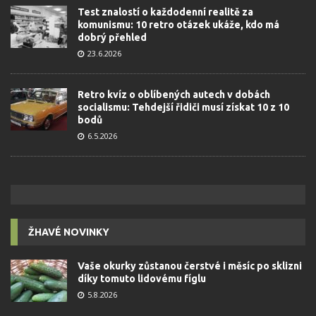
Test znalostí o každodenní realitě za
komunismu: 10 retro otázek ukáže, kdo má
dobrý přehled
23.6.2026
Retro kvíz o oblíbených autech v dobách
socialismu: Tehdejší řidiči musí získat 10 z 10
bodů
6.5.2026
ŽHAVÉ NOVINKY
Vaše okurky zůstanou čerstvé i měsíc po sklizni
díky tomuto lidovému fíglu
5.8.2026