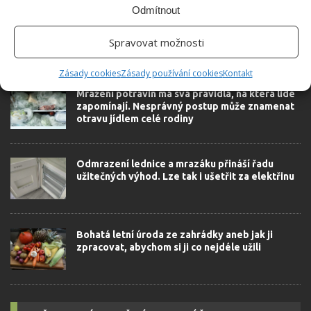
Odmítnout
Spravovat možnosti
SOUVISEJÍCÍ ČLÁNKY
Zásady cookies
Zásady používání cookies
Kontakt
Mražení potravin má svá pravidla, na která lidé
zapomínají. Nesprávný postup může znamenat
otravu jídlem celé rodiny
Odmrazení lednice a mrazáku přináší řadu
užitečných výhod. Lze tak i ušetřit za elektřinu
Bohatá letní úroda ze zahrádky aneb jak ji
zpracovat, abychom si ji co nejdéle užili