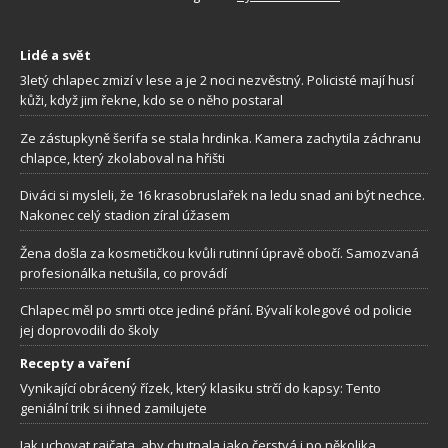
Lidé a svět
3letý chlapec zmizí v lese a je 2 noci nezvěstný. Policisté mají husí
kůži, když jim řekne, kdo se o něho postaral
Ze zástupkyně šerifa se stala hrdinka. Kamera zachytila záchranu
chlapce, který zkolaboval na hřišti
Diváci si mysleli, že 16 krasobruslařek na ledu snad ani být nechce.
Nakonec celý stadion zíral úžasem
Žena došla za kosmetičkou kvůli rutinní úpravě obočí. Samozvaná
profesionálka netušila, co provádí
Chlapec měl po smrti otce jediné přání. Bývalí kolegové od policie
jej doprovodili do školy
Recepty a vaření
Vynikající obrácený řízek, který klasiku strčí do kapsy: Tento
geniální trik si ihned zamilujete
Jak uchovat rajčata, aby chutnala jako čerstvá i po několika