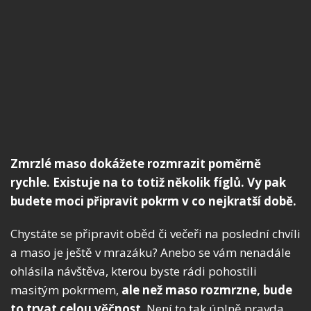
Zmrzlé maso dokážete rozmrazit poměrně
rychle. Existuje na to totiž několik fíglů. Vy pak
budete moci připravit pokrm v co nejkratší době.
Chystáte se připravit oběd či večeři na poslední chvíli
a maso je ještě v mrazáku? Anebo se vám nenadále
ohlásila návštěva, kterou byste rádi pohostili
masitým pokrmem,
ale než maso rozmrzne, bude
to trvat celou věčnost
. Není to tak úplně pravda.