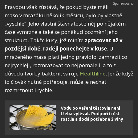
Pravdou však zůstává, že pokud byste měli
maso v mrazáku několik měsíců, bylo by vlastně
„vyschlé“. Jeho vlastní šťavnatost z něj po nějakém
čase vymrzne a také se poněkud pozmění jeho
struktura. Takže kusy, jež míníte
zpracovat až v
pozdější době, raději ponechejte v kuse
. U
mraženého masa platí jedno pravidlo: zamrazit co
nejrychleji, rozmrazovat co nejpomaleji, a to z
důvodu tvorby bakterií, varuje
Healthline
. Jenže když
to člověk nutně potřebuje, může je nechat
rozmrznout i rychle.
Vodu po vaření těstovin není
třeba vylévat. Podpoří i růst
rostlin a dodá potřebné živiny