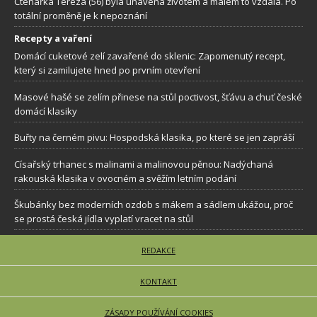
Čtenářka Tereza (56) byla unavená životem a málem to vzdala. Po
totální proměně je k nepoznání
Recepty a vaření
Domácí cuketové zelí zavařené do sklenic: Zapomenutý recept,
který si zamilujete hned po prvním otevření
Masové hašé se zelím přinese na stůl poctivost, šťávu a chuť české
domácí klasiky
Buřty na černém pivu: Hospodská klasika, po které se jen zapráší
Císařský trhanec s malinami a malinovou pěnou: Nadýchaná
rakouská klasika v ovocném a svěžím letním podání
Škubánky bez moderních ozdob s mákem a sádlem ukážou, proč
se prostá česká jídla vyplatí vracet na stůl
REDAKCE
KONTAKT
ZÁSADY POUŽÍVÁNÍ COOKIES