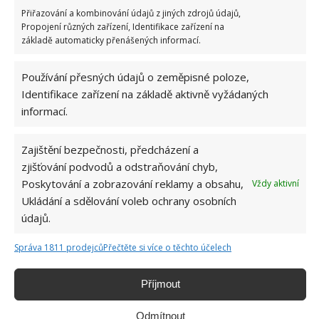
Zmrazení však zastavuje proces stárnutí potravin. Z
Přiřazování a kombinování údajů z jiných zdrojů údajů,
tohoto důvodu je zmrazená zelenina cennější než ta,
Propojení různých zařízení, Identifikace zařízení na
kterou máte dlouhodobě uchovanou v chladničce nebo
základě automaticky přenášených informací.
ve sklepě.
Používání přesných údajů o zeměpisné poloze,
Obrázky: pixabay
Identifikace zařízení na základě aktivně vyžádaných
informací.
Zajištění bezpečnosti, předcházení a
zjišťování podvodů a odstraňování chyb,
Poskytování a zobrazování reklamy a obsahu,
Vždy aktivní
Ukládání a sdělování voleb ochrany osobních
údajů.
Správa 1811 prodejců
Přečtěte si více o těchto účelech
Příjmout
Odmítnout