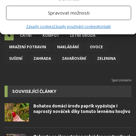
Spravovat možnosti
Zásady cookies
Zásady používání cookies
Kontakt
ČATNÍ
KOMPOT
LETNÍ ÚRODA
MRAŽENÍ POTRAVIN
NAKLÁDÁNÍ
OVOCE
SUŠENÍ
ZAHRADA
ZAVAŘOVÁNÍ
ZELENINA
SOUVISEJÍCÍ ČLÁNKY
Bohatou domácí úrodu paprik vypěstuje i
naprostý nováček díky tomuto levnému hnojivu