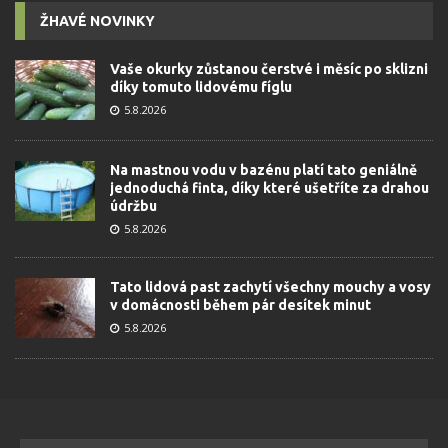
ŽHAVÉ NOVINKY
Vaše okurky zůstanou čerstvé i měsíc po sklizni
díky tomuto lidovému fíglu
5.8.2026
Na mastnou vodu v bazénu platí tato geniálně
jednoduchá finta, díky které ušetříte za drahou
údržbu
5.8.2026
Tato lidová past zachytí všechny mouchy a vosy
v domácnosti během pár desítek minut
5.8.2026