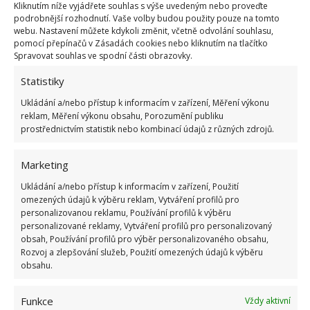
Kliknutím níže vyjádřete souhlas s výše uvedeným nebo proveďte
podrobnější rozhodnutí. Vaše volby budou použity pouze na tomto
webu. Nastavení můžete kdykoli změnit, včetně odvolání souhlasu,
pomocí přepínačů v Zásadách cookies nebo kliknutím na tlačítko
Spravovat souhlas ve spodní části obrazovky.
Mražení potravin
Statistiky
Velkou část úrody můžete uchovávat i v mrazničce.
Ukládání a/nebo přístup k informacím v zařízení, Měření výkonu
reklam, Měření výkonu obsahu, Porozumění publiku
Buď v syrovém stavu nebo již před-připravenou.
prostřednictvím statistik nebo kombinací údajů z různých zdrojů.
Smíchejte například různé druhy zeleniny a bylinek s
trochou solí a kořením, rozmixujte a směs vložte do
Marketing
formičky na led. Po zamrznutí vyklopte a postup
Ukládání a/nebo přístup k informacím v zařízení, Použití
opakujte, až naplníte velkou plastovou krabici nebo
omezených údajů k výběru reklam, Vytváření profilů pro
personalizovanou reklamu, Používání profilů k výběru
zipový sáček. Tyto kostky pak můžete použít namísto
personalizované reklamy, Vytváření profilů pro personalizovaný
zeleninového bujónu.
obsah, Používání profilů pro výběr personalizovaného obsahu,
Rozvoj a zlepšování služeb, Použití omezených údajů k výběru
obsahu.
Čerstvé ovoce a zelenina vydrží v chladu až několik
dní, nicméně postupně ztrácí vitaminy i svou chuť.
Funkce
Vždy aktivní