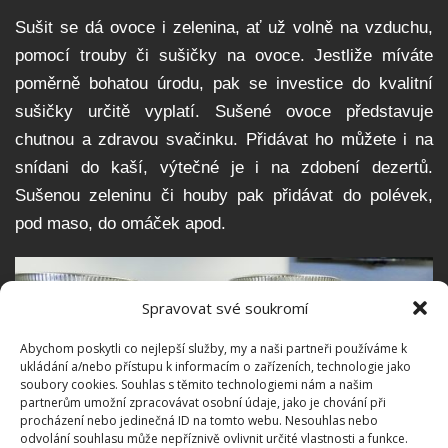
Sušit se dá ovoce i zelenina, ať už volně na vzduchu,
pomocí trouby či sušičky na ovoce. Jestliže míváte
poměrně bohatou úrodu, pak se investice do kvalitní
sušičky určitě vyplatí. Sušené ovoce představuje
chutnou a zdravou svačinku. Přidávat ho můžete i na
snídani do kaší, výtečné je i na zdobení dezertů.
Sušenou zeleninu či houby pak přidávat do polévek,
pod maso, do omáček apod.
Spravovat své soukromí
Abychom poskytli co nejlepší služby, my a naši partneři používáme k
ukládání a/nebo přístupu k informacím o zařízeních, technologie jako
soubory cookies. Souhlas s těmito technologiemi nám a našim
partnerům umožní zpracovávat osobní údaje, jako je chování při
procházení nebo jedinečná ID na tomto webu. Nesouhlas nebo
odvolání souhlasu může nepříznivě ovlivnit určité vlastnosti a funkce.