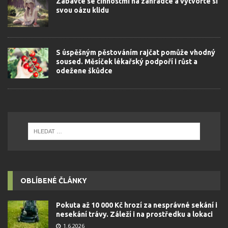
Zabavte se činnostmi na zahrádce a vytvořte si
svou oázu klidu
S úspěšným pěstováním rajčat pomůže vhodný
soused. Měsíček lékařský podpoří i růst a
odežene škůdce
OBLÍBENÉ ČLÁNKY
Pokuta až 10 000 Kč hrozí za nesprávné sekání i
nesekání trávy. Záleží i na prostředku a lokaci
1.6.2026