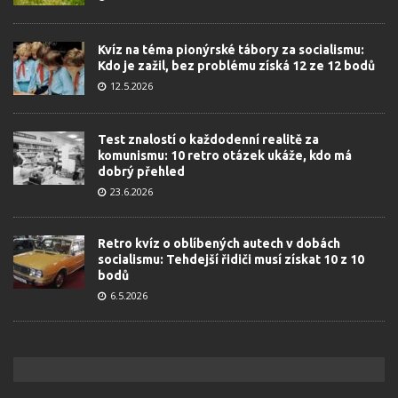
Kvíz na téma pionýrské tábory za socialismu:
Kdo je zažil, bez problému získá 12 ze 12 bodů
12.5.2026
Test znalostí o každodenní realitě za
komunismu: 10 retro otázek ukáže, kdo má
dobrý přehled
23.6.2026
Retro kvíz o oblíbených autech v dobách
socialismu: Tehdejší řidiči musí získat 10 z 10
bodů
6.5.2026