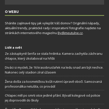
O WEBU
Sháníte zajímavé tipy jak vylepšit Váš domov? Originální nápady,
aktuální trendy, praktické rady i inspirativní fotografie najdete na
stránkách internetového magazínu
Bydlimeutulne.cz
.
Lidé a svět
Ze zástupkyně šerifa se stala hrdinka. Kamera zachytila záchranu
chlapce, který zkolaboval na hřišti
Diváci si mysleli, že 16 krasobruslařek na ledu snad ani být nechce.
Nakonec celý stadion zíral úžasem
Žena došla za kosmetičkou kvůli rutinní úpravě obočí. Samozvaná
profesionálka netušila, co provádí
Chlapec měl po smrti otce jediné přání. Bývalí kolegové od policie
jej doprovodili do školy