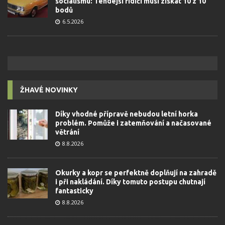
socialismu: Tehdejší řidiči musí získat 10 z 10
bodů
6.5.2026
ŽHAVÉ NOVINKY
Díky vhodné přípravě nebudou letní horka
problém. Pomůže i zatemňování a načasované
větrání
8.8.2026
Okurky a kopr se perfektně doplňují na zahradě
i při nakládání. Díky tomuto postupu chutnají
fantasticky
8.8.2026