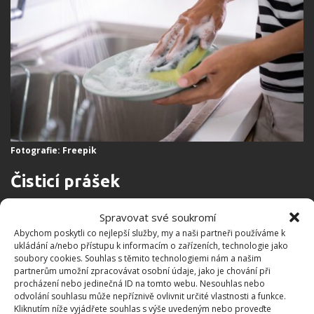
Fotografie: Freepik
Čisticí prášek
Na některé povrchy je dobré mít čisticí prášek, aby
Spravovat své soukromí
šla špína lépe dolů. Ani ten nemusíte kupovat, ale
Abychom poskytli co nejlepší služby, my a naši partneři používáme k
ukládání a/nebo přístupu k informacím o zařízeních, technologie jako
snadno si jej vyrobíte. Jednoduše smíchejte 50
soubory cookies. Souhlas s těmito technologiemi nám a našim
gramů jedlé sody s jednou lžící kyseliny citronové a
partnerům umožní zpracovávat osobní údaje, jako je chování při
procházení nebo jedinečná ID na tomto webu. Nesouhlas nebo
jednou lžičkou kukuřičného škrobu. Vše důkladně
odvolání souhlasu může nepříznivě ovlivnit určité vlastnosti a funkce.
promíchejte a vhodný odmašťovací prášek máte
Kliknutím níže vyjádřete souhlas s výše uvedeným nebo proveďte