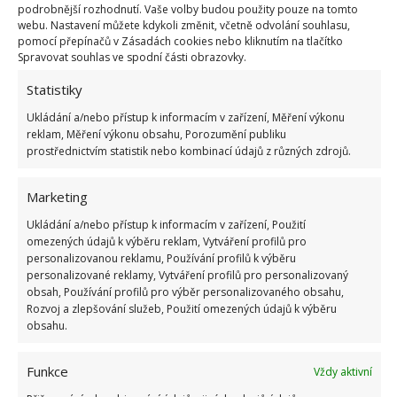
podrobnější rozhodnutí. Vaše volby budou použity pouze na tomto
připraven k použití.
webu. Nastavení můžete kdykoli změnit, včetně odvolání souhlasu,
pomocí přepínačů v Zásadách cookies nebo kliknutím na tlačítko
Spravovat souhlas ve spodní části obrazovky.
Čisticí prášek by měl být skladován na chladném a
suchém místě – a tak jej lze uchovávat prakticky
Statistiky
neomezeně dlouho. Pořiďte si na něj čistou a suchou
Ukládání a/nebo přístup k informacím v zařízení, Měření výkonu
nádobu se šroubovacím uzávěrem.
reklam, Měření výkonu obsahu, Porozumění publiku
prostřednictvím statistik nebo kombinací údajů z různých zdrojů.
Jak jej používat? Stačí jen nasypat na špinavý povrch
a vlhkým hadříkem vydrhnout dle potřeby. Ještě
Marketing
lepšího účinku dosáhnete tehdy pokud špinavé
Ukládání a/nebo přístup k informacím v zařízení, Použití
omezených údajů k výběru reklam, Vytváření profilů pro
místo navlhčíte octem.
personalizovanou reklamu, Používání profilů k výběru
personalizované reklamy, Vytváření profilů pro personalizovaný
Ekologická domácnost
obsah, Používání profilů pro výběr personalizovaného obsahu,
Rozvoj a zlepšování služeb, Použití omezených údajů k výběru
obsahu.
Snažte se ekologickými prostředky postupně
nahrazovat i jiné úklidové prostředky. Na většinu
Funkce
Vždy aktivní
povrchů v domácnosti vám postačí ocet nebo soda.