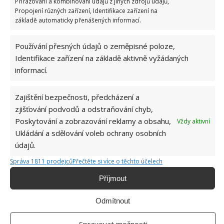
Přiřazování a kombinování údajů z jiných zdrojů údajů,
Je zbytečné utrácet za chemické prostředky, které
Propojení různých zařízení, Identifikace zařízení na
jsou velmi agresivní a nešetrné. Uděláte hodně pro
základě automaticky přenášených informací.
sebe i pro přírodu, pokud se zaměříte na domácí a
přírodní produkty.
Používání přesných údajů o zeměpisné poloze,
Identifikace zařízení na základě aktivně vyžádaných
Zdroj: Houseandgarden
informací.
Zajištění bezpečnosti, předcházení a
zjišťování podvodů a odstraňování chyb,
Poskytování a zobrazování reklamy a obsahu,
Vždy aktivní
Ukládání a sdělování voleb ochrany osobních
údajů.
Správa 1811 prodejců
Přečtěte si více o těchto účelech
Příjmout
Odmítnout
Spravovat možnosti