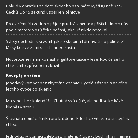
Pokud v obrázku najdete skrytého psa, máte vyšší IQ než 97 %
Čechů. Do 15 sekund uspějí jen géniové
Po extrémních vedrech přijde prudká změna: V příštích dnech nás
podle meteorologů čeká počasí, jaké už nikdo nečekal
57letý obchodník si všiml, jak se skupina lidí naváží do policie. Z
lásky ke své zemi se jich ihned zastal
Novorozené miminko našli v igelitové tašce v lese. Rodiče se ho
chtěli tímto způsobem zbavit
Recepty a vaření
Jahodový kompot bez zbytečné chemie: Rychlá zásoba sladkého
letního ovoce do sklenic
Mazanec bez kalendáře: Chutná svátečně, ale hodí se ke kávě
klidně i v srpnu
Šťavnatá domácí šunka pro každého, kdo chce vědět, co si dává na
chleba
Jednoduchý domácí chléb bez hnětení: Křupavý bochník s minimem