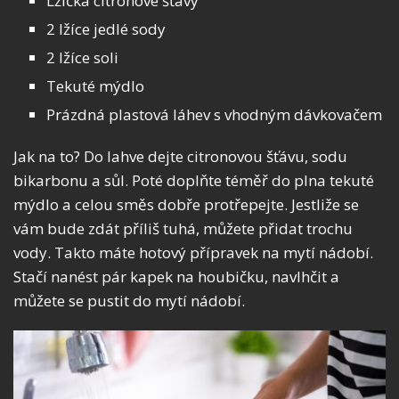
Lžička citronové šťávy
2 lžíce jedlé sody
2 lžíce soli
Tekuté mýdlo
Prázdná plastová láhev s vhodným dávkovačem
Jak na to? Do lahve dejte citronovou šťávu, sodu
bikarbonu a sůl. Poté doplňte téměř do plna tekuté
mýdlo a celou směs dobře protřepejte. Jestliže se
vám bude zdát příliš tuhá, můžete přidat trochu
vody. Takto máte hotový přípravek na mytí nádobí.
Stačí nanést pár kapek na houbičku, navlhčit a
můžete se pustit do mytí nádobí.