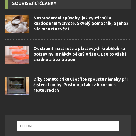
SOUVISEJÍCÍ ČLÁNKY
Nestandardní způsoby, jak využít sůl v
každodenním životě. Skvělý pomocník, o jehož
síle mnozí nevědí
Odstranit mastnotu z plastových krabiček na
potraviny je někdy pěkný oříšek. Lze to však i
snadno a bez trápení
Díky tomuto triku ušetříte spoustu námahy při
čištění trouby. Postupují tak i v luxusních
restauracích