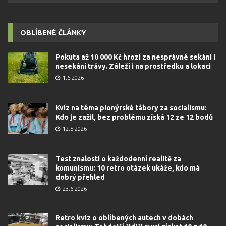
OBLÍBENÉ ČLÁNKY
Pokuta až 10 000 Kč hrozí za nesprávné sekání i
nesekání trávy. Záleží i na prostředku a lokaci
1.6.2026
Kvíz na téma pionýrské tábory za socialismu:
Kdo je zažil, bez problému získá 12 ze 12 bodů
12.5.2026
Test znalostí o každodenní realitě za
komunismu: 10 retro otázek ukáže, kdo má
dobrý přehled
23.6.2026
Retro kvíz o oblíbených autech v dobách