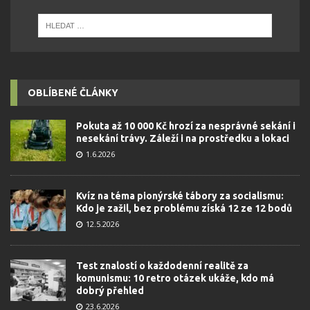
OBLÍBENÉ ČLÁNKY
Pokuta až 10 000 Kč hrozí za nesprávné sekání i
nesekání trávy. Záleží i na prostředku a lokaci
1.6.2026
Kvíz na téma pionýrské tábory za socialismu:
Kdo je zažil, bez problému získá 12 ze 12 bodů
12.5.2026
Test znalostí o každodenní realitě za
komunismu: 10 retro otázek ukáže, kdo má
dobrý přehled
23.6.2026