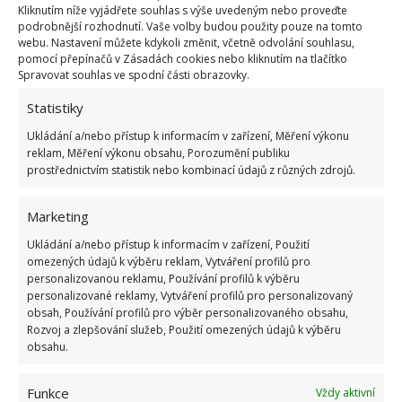
Kliknutím níže vyjádřete souhlas s výše uvedeným nebo proveďte
s octem. V tomto případě jde o ideální volbu pro
podrobnější rozhodnutí. Vaše volby budou použity pouze na tomto
čištění spáleného nádobí včetně plechů. Stačí
webu. Nastavení můžete kdykoli změnit, včetně odvolání souhlasu,
pomocí přepínačů v Zásadách cookies nebo kliknutím na tlačítko
posypal jedlou sodou a následně zalít roztokem
Spravovat souhlas ve spodní části obrazovky.
vody s octem. V rámci reakce, kdy dojde k bublání,
Statistiky
se nečistoty jednoduše odstraní. Stačí následně otřít
Ukládání a/nebo přístup k informacím v zařízení, Měření výkonu
houbičkou a důkladně opláchnout vodou a máte
reklam, Měření výkonu obsahu, Porozumění publiku
hotovo. Velkou výhodou je i zdravotní nezávadnost
prostřednictvím statistik nebo kombinací údajů z různých zdrojů.
této kombinace běžných kuchyňských surovin.
Marketing
Čištění teflonové pánve
Ukládání a/nebo přístup k informacím v zařízení, Použití
omezených údajů k výběru reklam, Vytváření profilů pro
Speciální postup musíte zvolit ve chvíli, kdy má
personalizovanou reklamu, Používání profilů k výběru
personalizované reklamy, Vytváření profilů pro personalizovaný
povrch teflonovou úpravu proti přichytávání.
obsah, Používání profilů pro výběr personalizovaného obsahu,
V takovém případě totiž musíte omezit hrubé
Rozvoj a zlepšování služeb, Použití omezených údajů k výběru
obsahu.
drhnutí kartáčem či drastickou chemií, která by
mohla citlivou vrstvu poškodit. Zároveň by díky
Funkce
Vždy aktivní
tomuto povrchu mělo být čištění jednoduché, takže