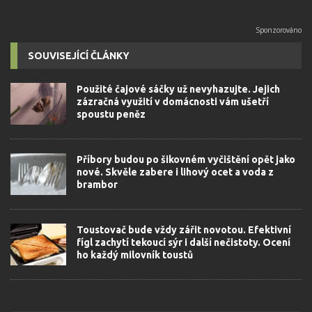
SOUVISEJÍCÍ ČLÁNKY
Použité čajové sáčky už nevyhazujte. Jejich
zázračná využití v domácnosti vám ušetří
spoustu peněz
Příbory budou po šikovném vyčištění opět jako
nové. Skvěle zabere i lihový ocet a voda z
brambor
Toustovač bude vždy zářit novotou. Efektivní
fígl zachytí tekoucí sýr i další nečistoty. Ocení
ho každý milovník toustů