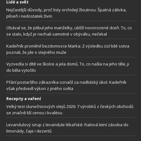
Lidé a svět
Nejčastější důvody, proč listy orchidejí žloutnou: Špatná zálivka,
plíseň i nedostatek živin
Obával se, že pitbul jeho manželky, ublíží novorozené dceři. To, co
se stalo, když je nechali samotné v obýváku, nečekal
Kadeřník proměnil bezdomovce Marka: Z výsledku cizí lidé sotva
poznali, že jde o stejného muže
Vyzvedla si dítě ve školce a jela domů. To, co našla na jeho těle, ji
do běla vytočilo
Přání postaršího zákazníka označil za nadlidský úkol. Kadeřník
však předvedl výkon z jiného světa
Recepty a vaření
Velký test slunečnicových olejů 2026: 7 výrobků z českých obchodů
se značně liší cenou i kvalitou
Levandulový sirup z levandule lékařské: Fialová letní zásoba do
limonády, čaje i dezertů