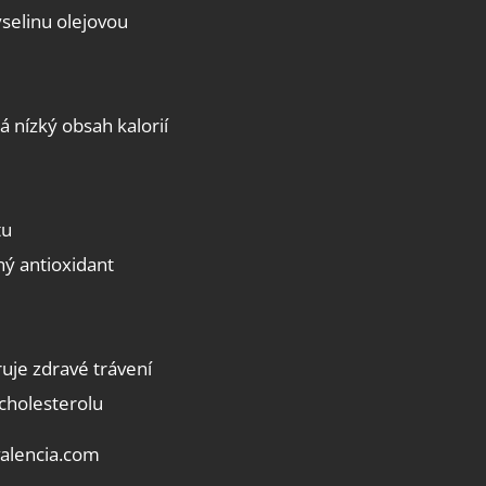
selinu olejovou
 nízký obsah kalorií
tu
ný antioxidant
uje zdravé trávení
cholesterolu
valencia.com