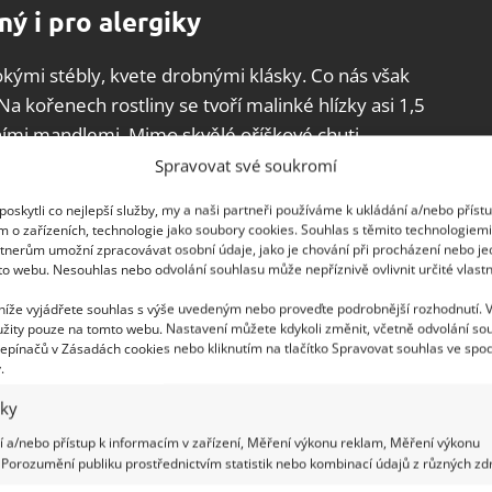
ý i pro alergiky
sokými stébly, kvete drobnými klásky. Co nás však
Na kořenech rostliny se tvoří malinké hlízky asi 1,5
ními mandlemi. Mimo skvělé oříškové chuti
y, cukry, cenné mastné kyseliny, minerály (hořčík,
Spravovat své soukromí
y (fosfor, železo, mangan, zinek, měď). Hlízky
oskytli co nejlepší služby, my a naši partneři používáme k ukládání a/nebo příst
žaludku a posilují imunitu. Neobsahují lepek, tudíž
m o zařízeních, technologie jako soubory cookies. Souhlas s těmito technologiem
tnerům umožní zpracovávat osobní údaje, jako je chování při procházení nebo j
to webu. Nesouhlas nebo odvolání souhlasu může nepříznivě ovlivnit určité vlastn
 níže vyjádřete souhlas s výše uvedeným nebo proveďte podrobnější rozhodnutí. 
žity pouze na tomto webu. Nastavení můžete kdykoli změnit, včetně odvolání so
epínačů v Zásadách cookies nebo kliknutím na tlačítko Spravovat souhlas ve spod
.
iky
 a/nebo přístup k informacím v zařízení, Měření výkonu reklam, Měření výkonu
Porozumění publiku prostřednictvím statistik nebo kombinací údajů z různých zdr