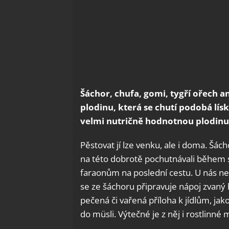
Šáchor, chufa, gomi, tygří ořech 
plodinu, která se chutí podobá l
velmi nutričně hodnotnou plodinu,
Pěstovat jí lze venku, ale i doma. Šách
na této dobrotě pochutnávali během sv
faraonům na poslední cestu. U nás ne
se ze šáchoru připravuje nápoj zvaný h
pečená či vařená příloha k jídlům, ja
do müsli. Výtečné je z něj i rostlinné 