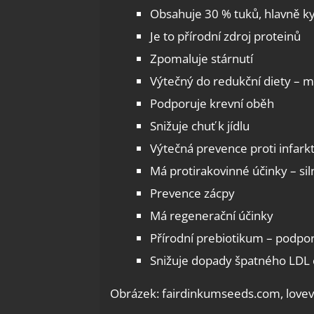
Obsahuje 30 % tuků, hlavně ky
Je to přírodní zdroj proteinů
Zpomaluje stárnutí
Výtečný do redukční diety – má
Podporuje krevní oběh
Snižuje chuť k jídlu
Výtečná prevence proti infark
Má protirakovinné účinky – sil
Prevence zácpy
Má regenerační účinky
Přírodní prebiotikum – podpor
Snižuje dopady špatného LDL 
Obrázek: fairdinkumseeds.com, love