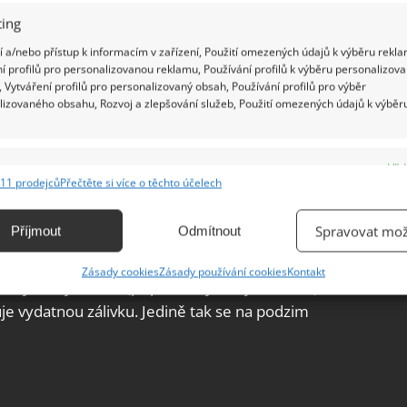
ing
 a/nebo přístup k informacím v zařízení, Použití omezených údajů k výběru rekla
í profilů pro personalizovanou reklamu, Používání profilů k výběru personalizov
 Vytváření profilů pro personalizovaný obsah, Používání profilů pro výběr
lizovaného obsahu, Rozvoj a zlepšování služeb, Použití omezených údajů k výběr
e
Vžd
11 prodejců
Přečtěte si více o těchto účelech
ání a kombinování údajů z jiných zdrojů údajů, Propojení různých zařízení,
kace zařízení na základě automaticky přenášených informací.
Spravovat mož
Příjmout
Odmítnout
inimálním průměrem 18 centimetrů. Vhodná je
ání přesných údajů o zeměpisné poloze, Identifikace zařízení na
Zásady cookies
Zásady používání cookies
Kontakt
ě aktivně vyžádaných informací.
íny. Hlízy se sází (případně vysévají semena) na
je vydatnou zálivku. Jedině tak se na podzim
ění bezpečnosti, předcházení a zjišťování podvodů a
ňování chyb, Poskytování a zobrazování reklamy a obsahu,
Vžd
ní a sdělování voleb ochrany osobních údajů.