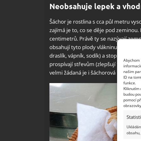
Neobsahuje lepek a vhodn
Šáchor je rostlina s cca půl metru vy
zajímá je to, co se děje pod zeminou. 
centimetrů. Právě ty se nazývají zem
obsahují tyto plody vlákninu, bílkovin
draslík, vápník, sodík) a stopové prvk
Abychom p
prospívají střevům (zlepšují trávení), 
informací
našim par
velmi žádaná je i šáchorová mouka.
ID na tom
funkce.
Kliknutím
budou pou
pomocí př
obrazovky
Statist
Ukládání
obsahu, 