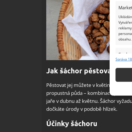
Market
Ukládání
Vytvářen
reklamy,
persona
obsahu.
Funkc
Správa 18
Přiřazov
Jak šáchor pěstovat?
Identifi
Pěstovat jej můžete v květináči s m
Použív
základ
propustná půda – kombinace písku a hl
jaře v dubnu až květnu. Šáchor vyžadu
Zajišt
dočkáte úrody v podobě hlízek.
odstra
Účinky šáchoru
Ukládá