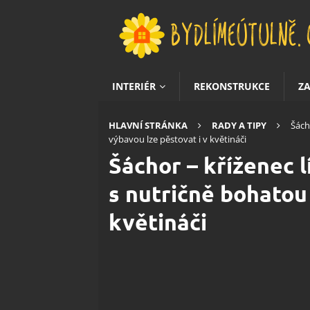
INTERIÉR
REKONSTRUKCE
Z
HLAVNÍ STRÁNKA
RADY A TIPY
Šách
výbavou lze pěstovat i v květináči
Šáchor – kříženec 
s nutričně bohatou
květináči