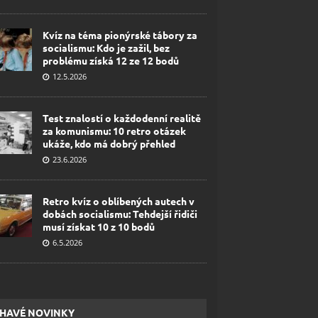
Kvíz na téma pionýrské tábory za
socialismu: Kdo je zažil, bez
problému získá 12 ze 12 bodů
12.5.2026
Test znalostí o každodenní realitě
za komunismu: 10 retro otázek
ukáže, kdo má dobrý přehled
23.6.2026
Retro kvíz o oblíbených autech v
dobách socialismu: Tehdejší řidiči
musí získat 10 z 10 bodů
6.5.2026
HAVÉ NOVINKY