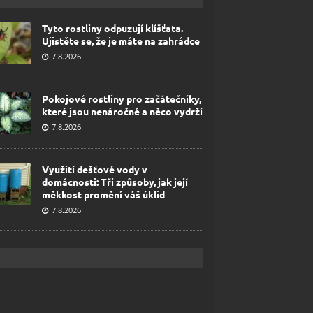
Tyto rostliny odpuzují klíšťata.
Ujistěte se, že je máte na zahrádce
7.8.2026
Pokojové rostliny pro začátečníky,
které jsou nenáročné a něco vydrží
7.8.2026
Využití dešťové vody v
domácnosti: Tři způsoby, jak její
měkkost promění váš úklid
7.8.2026