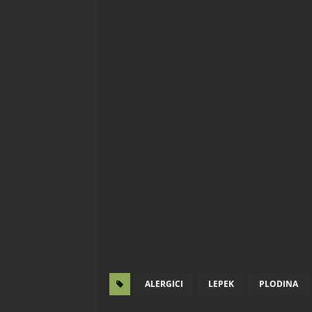
ALERGICI
LEPEK
PLODINA