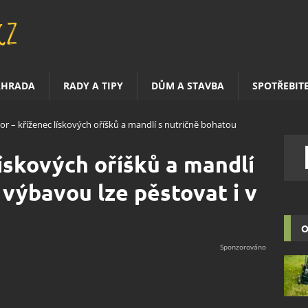
AHRADA
RADY A TIPY
DŮM A STAVBA
SPOTŘEBIT
or – kříženec lískových oříšků a mandlí s nutričně bohatou
lískových oříšků a mandlí
 výbavou lze pěstovat i v
O