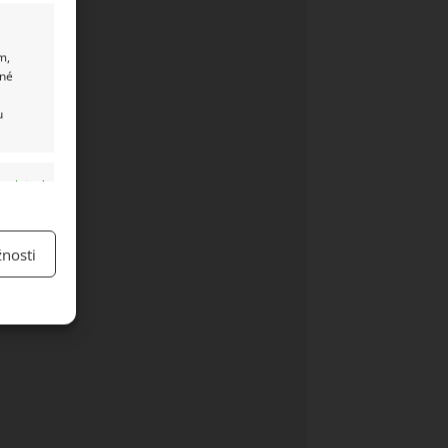
m,
ané
u
y aktivní
nosti
y aktivní