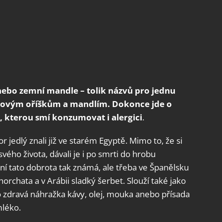
anebo zemní mandle – tolik názvů pro jednu
ískovým oříškům a mandlím. Dokonce jde o
 kterou smí konzumovat i alergici
.
or jedlý znali již ve starém Egyptě. Mimo to, že si
ého života, dávali je i po smrti do hrobu
ní tato dobrota tak známá, ale třeba ve Španělsku
orchata a v Arábii sladký šerbet. Slouží také jako
ko zdravá náhražka kávy, olej, mouka anebo přísada
mléko.