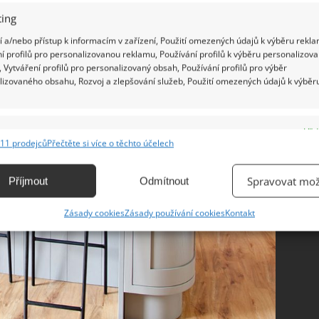
ing
 a/nebo přístup k informacím v zařízení, Použití omezených údajů k výběru rekla
í profilů pro personalizovanou reklamu, Používání profilů k výběru personalizov
 Vytváření profilů pro personalizovaný obsah, Používání profilů pro výběr
lizovaného obsahu, Rozvoj a zlepšování služeb, Použití omezených údajů k výběr
e
Vžd
11 prodejců
Přečtěte si více o těchto účelech
ání a kombinování údajů z jiných zdrojů údajů, Propojení různých zařízení,
kace zařízení na základě automaticky přenášených informací.
Spravovat mož
Příjmout
Odmítnout
ání přesných údajů o zeměpisné poloze, Identifikace zařízení na
Zásady cookies
Zásady používání cookies
Kontakt
ě aktivně vyžádaných informací.
ění bezpečnosti, předcházení a zjišťování podvodů a
ňování chyb, Poskytování a zobrazování reklamy a obsahu,
Vžd
ní a sdělování voleb ochrany osobních údajů.