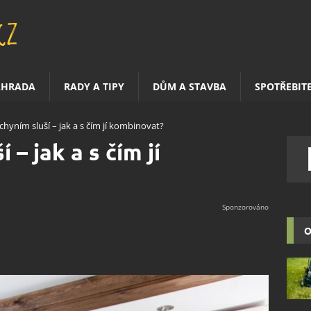
AHRADA
RADY A TIPY
DŮM A STAVBA
SPOTŘEBIT
hyním sluší – jak a s čím jí kombinovat?
– jak a s čím jí
O