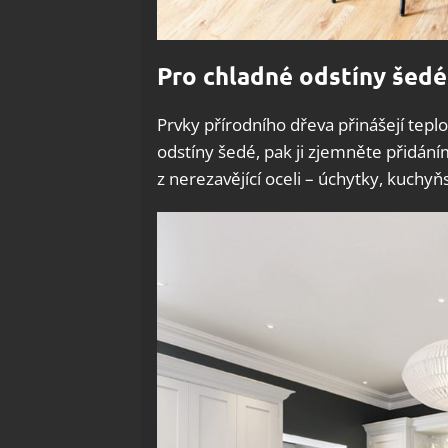
Pro chladné odstíny šedé
Prvky přírodního dřeva přinášejí teplo
odstíny šedé, pak ji zjemněte přidání
z nerezavějící oceli – úchytky, kuchyň