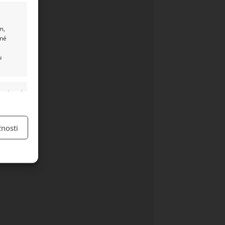
m,
ané
u
y aktivní
nosti
y aktivní