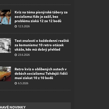
Kvíz na téma pionýrské tábory za
socialismu: Kdo je zažil, bez
problému získá 12 ze 12 bodů
12.5.2026
Test znalostí o každodenní realitě
za komunismu: 10 retro otázek
ukáže, kdo má dobrý přehled
23.6.2026
Retro kvíz o oblíbených autech v
dobách socialismu: Tehdejší řidiči
musí získat 10 z 10 bodů
6.5.2026
HAVÉ NOVINKY