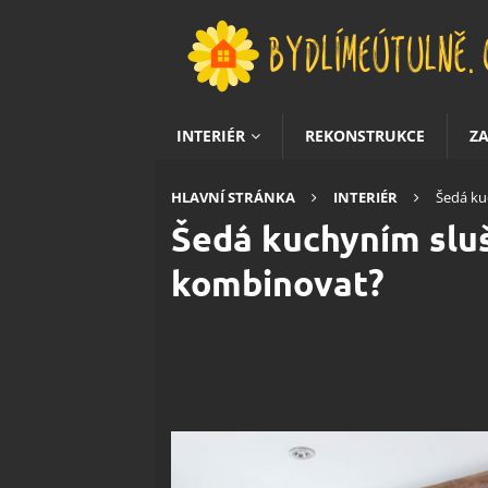
INTERIÉR
REKONSTRUKCE
Z
HLAVNÍ STRÁNKA
INTERIÉR
Šedá kuc
Šedá kuchyním sluší 
kombinovat?