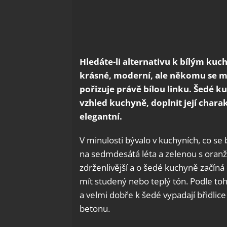
Hledáte-li alternativu k bílým kuc
krásné, moderní, ale někomu se mů
pořizuje právě bílou linku. Šedé
vzhled kuchyně, doplnit její chara
elegantní.
V minulosti bývalo v kuchyních, co se
na sedmdesátá léta a zelenou s oranž
zdrženlivější a o šedé kuchyně začíná 
mít studený nebo teplý tón. Podle toh
a velmi dobře k šedé vypadají břidli
betonu.