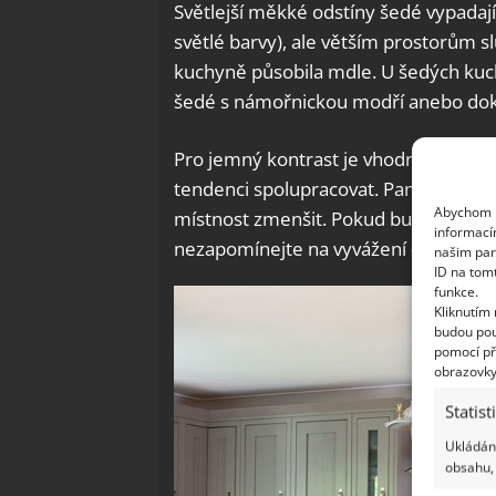
Světlejší měkké odstíny šedé vypadaj
světlé barvy), ale větším prostorům sl
kuchyně působila mdle. U šedých kuch
šedé s námořnickou modří anebo dok
Pro jemný kontrast je vhodné použít dv
tendenci spolupracovat. Pamatujte na
Abychom p
místnost zmenšit. Pokud budete tedy 
informací
nezapomínejte na vyvážení – neutrální
našim par
ID na tom
funkce.
Kliknutím
budou pou
pomocí př
obrazovky
Statist
Ukládání
obsahu, 