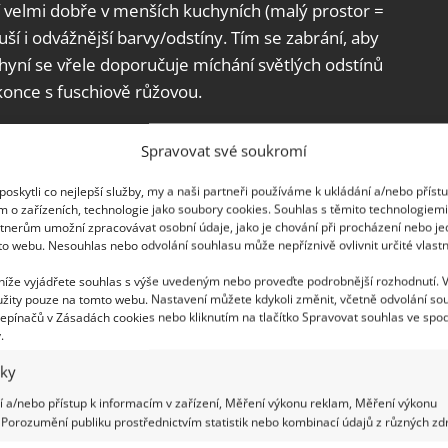
í velmi dobře v menších kuchyních (malý prostor =
uší i odvážnější barvy/odstíny. Tím se zabrání, aby
yní se vřele doporučuje míchání světlých odstínů
once s fuschiově růžovou.
a odstíny stejné barvy. Mají totiž
Spravovat své soukromí
 to, že příliš hodně tmavé barvy může pocitově
oskytli co nejlepší služby, my a naši partneři používáme k ukládání a/nebo příst
používat i tmavě šedou na kuchyňskou linku,
m o zařízeních, technologie jako soubory cookies. Souhlas s těmito technologiem
 podlahová krytina a světlé zdi.
tnerům umožní zpracovávat osobní údaje, jako je chování při procházení nebo j
to webu. Nesouhlas nebo odvolání souhlasu může nepříznivě ovlivnit určité vlastn
 níže vyjádřete souhlas s výše uvedeným nebo proveďte podrobnější rozhodnutí. 
žity pouze na tomto webu. Nastavení můžete kdykoli změnit, včetně odvolání so
epínačů v Zásadách cookies nebo kliknutím na tlačítko Spravovat souhlas ve spod
.
iky
 a/nebo přístup k informacím v zařízení, Měření výkonu reklam, Měření výkonu
Porozumění publiku prostřednictvím statistik nebo kombinací údajů z různých zdr