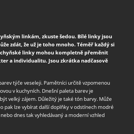
hyňským linkám, zkuste šedou. Bílé linky jsou
že zdát, že už je toho mnoho. Téměř každý si
 kuchyňské linky mohou kompletně přeměnit
kter a individualitu. Jsou zkrátka nadčasově
 barev týče veseleji. Pamětníci určitě vzpomenou
ovou v kuchyních. Dnešní paleta barev je
být velký zájem. Důležitý je také tón barvy. Může
o pak lze vybírat další doplňky v odstínech modré
ce nebo dnes tak vyhledávaný a moderní vzhled