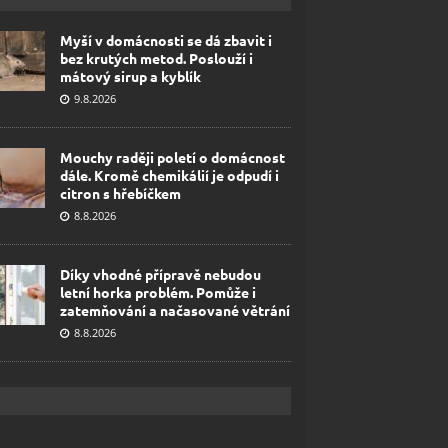
Myší v domácnosti se dá zbavit i
bez krutých metod. Poslouží i
mátový sirup a kyblík
9.8.2026
Mouchy raději poletí o domácnost
dále. Kromě chemikálií je odpudí i
citron s hřebíčkem
8.8.2026
Díky vhodné přípravě nebudou
letní horka problém. Pomůže i
zatemňování a načasované větrání
8.8.2026