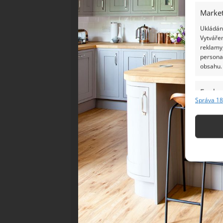
Market
Ukládání
Vytvářen
reklamy,
persona
obsahu.
Funkc
Správa 18
Přiřazov
Identifi
Použív
základ
Zajišt
odstra
Ukládá