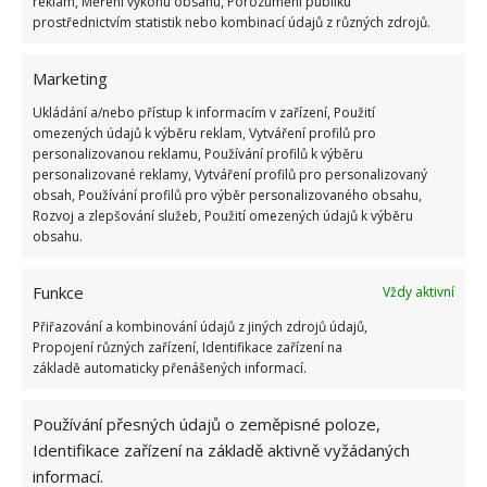
reklam, Měření výkonu obsahu, Porozumění publiku
Terén kolem domu je klidný a vybízí k aktivním
prostřednictvím statistik nebo kombinací údajů z různých zdrojů.
procházkách na čerstvém vzduchu. Svou činnost
můžete navíc ukončit ve vlastních lázních, které již
Marketing
byly zmíněny. Dům má všechny vlastnosti
Ukládání a/nebo přístup k informacím v zařízení, Použití
skandinávského stylu a je vytvořen právě pro jeho
omezených údajů k výběru reklam, Vytváření profilů pro
milovníky.
personalizovanou reklamu, Používání profilů k výběru
personalizované reklamy, Vytváření profilů pro personalizovaný
obsah, Používání profilů pro výběr personalizovaného obsahu,
V posledních letech se tento styl oblíbený, protože
Rozvoj a zlepšování služeb, Použití omezených údajů k výběru
spojuje pohodlí domova s okolní přírodou. Spojení
obsahu.
tlumených barev, jemného světla a tepla vznikne
Funkce
prostor, kam se budete rádi vracet. Pokud se chcete
Vždy aktivní
na dům podívat blíž nebo se dozvědět další
Přiřazování a kombinování údajů z jiných zdrojů údajů,
Propojení různých zařízení, Identifikace zařízení na
informace, odešlete registrační formulář na webu
základě automaticky přenášených informací.
centris.ca.
Používání přesných údajů o zeměpisné poloze,
Identifikace zařízení na základě aktivně vyžádaných
informací.