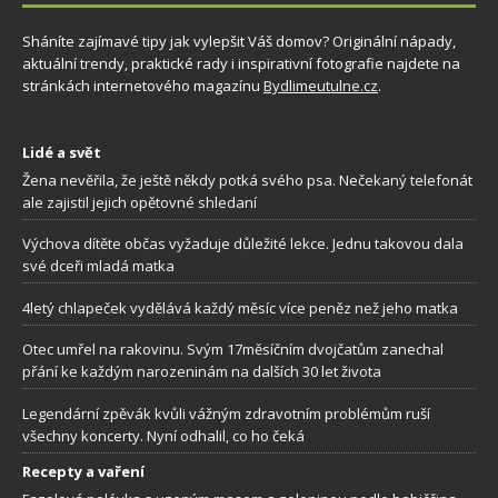
Sháníte zajímavé tipy jak vylepšit Váš domov? Originální nápady,
aktuální trendy, praktické rady i inspirativní fotografie najdete na
stránkách internetového magazínu
Bydlimeutulne.cz
.
Lidé a svět
Žena nevěřila, že ještě někdy potká svého psa. Nečekaný telefonát
ale zajistil jejich opětovné shledaní
Výchova dítěte občas vyžaduje důležité lekce. Jednu takovou dala
své dceři mladá matka
4letý chlapeček vydělává každý měsíc více peněz než jeho matka
Otec umřel na rakovinu. Svým 17měsíčním dvojčatům zanechal
přání ke každým narozeninám na dalších 30 let života
Legendární zpěvák kvůli vážným zdravotním problémům ruší
všechny koncerty. Nyní odhalil, co ho čeká
Recepty a vaření