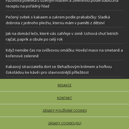
Fazolová polévka s uzeným masem a zeleninou podle babiččina
receptu na pořádný hlad
Pečený svítek s kakaem a cukrem podle prababičky: Sladká
dobrota z jednoho plechu, kterou mám v paměti z dětství
Jak na domácí lečo, které vás zahřeje v zimě: Uchová chuť letních
rajčat, paprik a cibule po celý rok
Když nemáte čas na svíčkovou omáčku: Hovězí maso na smetaně a
kořenové zelenině
Kakaový stracciatella dort se šlehačkovým krémem a hořkou
čokoládou ke kávě i pro slavnostnější příležitost
REDAKCE
KONTAKT
ZÁSADY POUŽÍVÁNÍ COOKIES
ZÁSADY COOKIES (EU)