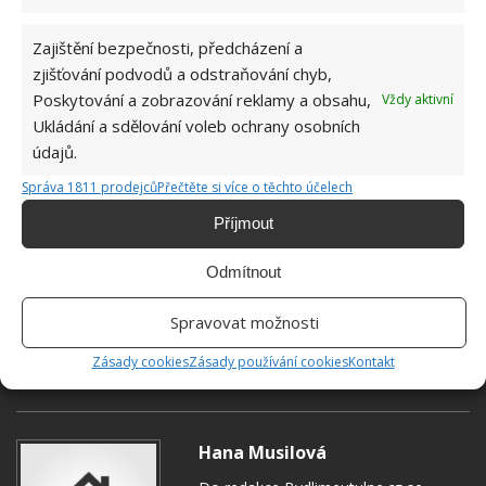
Zajištění bezpečnosti, předcházení a
zjišťování podvodů a odstraňování chyb,
Poskytování a zobrazování reklamy a obsahu,
Vždy aktivní
Ukládání a sdělování voleb ochrany osobních
údajů.
Správa 1811 prodejců
Přečtěte si více o těchto účelech
Příjmout
Odmítnout
Spravovat možnosti
Zásady cookies
Zásady používání cookies
Kontakt
BYDLENÍ
DŮM
INTERIÉR
Hana Musilová