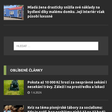
Mladá žena drasticky snížila své náklady na
bydlení díky malému domku. Její interiér však
působí luxusně
OBLÍBENÉ ČLÁNKY
Pokuta až 10 000 Kč hrozí za nesprávné sekání i
nesekání trávy. Záleží i na prostředku a lokaci
1.6.2026
Kvíz na téma pionýrské tábory za socialismu:
Kdo je zažil, bez problému získá 12 ze 12 bodů