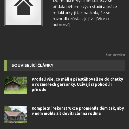
Do redakce Bydlimeutulne.cz se
přidala během svých studií a práce
redaktorky ji tak nadchla, že se
rozhodla zůstat. Její v...
[Více o
autorovi]
SOUVISEJÍCÍ ČLÁNKY
Prodali vše, co měli a přestěhovali se do chatky
o rozměrech garsonky. Užívají si pohodlí i
přírodu
Kompletní rekonstrukce proměnila dům tak, aby
v něm mohla žít devíti členná rodina