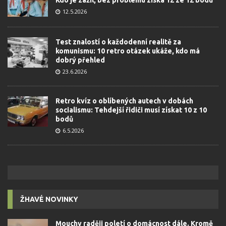
12.5.2026
Test znalostí o každodenní realitě za
komunismu: 10 retro otázek ukáže, kdo má
dobrý přehled
23.6.2026
Retro kvíz o oblíbených autech v dobách
socialismu: Tehdejší řidiči musí získat 10 z 10
bodů
6.5.2026
ŽHAVÉ NOVINKY
Mouchy raději poletí o domácnost dále. Kromě