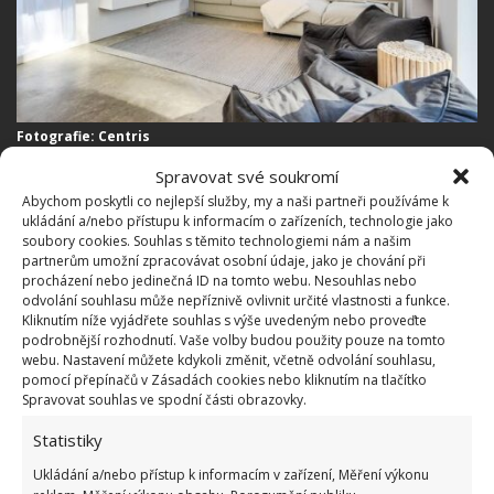
Fotografie: Centris
Spravovat své soukromí
Druhá ložnice nabízí vstup na
Abychom poskytli co nejlepší služby, my a naši partneři používáme k
soukromou terasu
ukládání a/nebo přístupu k informacím o zařízeních, technologie jako
soubory cookies. Souhlas s těmito technologiemi nám a našim
partnerům umožní zpracovávat osobní údaje, jako je chování při
Z terasy, která se nachází u druhé ložnice v patře,
procházení nebo jedinečná ID na tomto webu. Nesouhlas nebo
vidíte všude do okolí a také najdete to pravé místo
odvolání souhlasu může nepříznivě ovlivnit určité vlastnosti a funkce.
Kliknutím níže vyjádřete souhlas s výše uvedeným nebo proveďte
na relaxaci a odpočinek. I zde je koupelna, která má
podrobnější rozhodnutí. Vaše volby budou použity pouze na tomto
vanu volně stojící v místnosti. Nepřijdete tedy o
webu. Nastavení můžete kdykoli změnit, včetně odvolání souhlasu,
pomocí přepínačů v Zásadách cookies nebo kliknutím na tlačítko
výhled, ani když budete odpočívat po těžkém dni
Spravovat souhlas ve spodní části obrazovky.
v horké vaně. Koupelna ale nabízí také samostatnou
Statistiky
sprchu pro větší soukromí.
Ukládání a/nebo přístup k informacím v zařízení, Měření výkonu