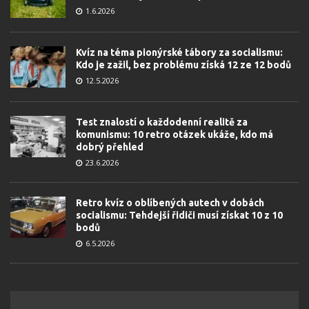
1.6.2026
Kvíz na téma pionýrské tábory za socialismu:
Kdo je zažil, bez problému získá 12 ze 12 bodů
12.5.2026
Test znalostí o každodenní realitě za
komunismu: 10 retro otázek ukáže, kdo má
dobrý přehled
23.6.2026
Retro kvíz o oblíbených autech v dobách
socialismu: Tehdejší řidiči musí získat 10 z 10
bodů
6.5.2026