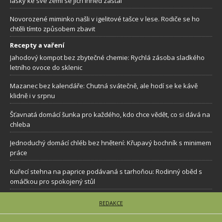
lásky ke své zemi se jich ihned zastal
Novorozené miminko našli v igelitové tašce v lese. Rodiče se ho
chtěli tímto způsobem zbavit
Recepty a vaření
Jahodový kompot bez zbytečné chemie: Rychlá zásoba sladkého
letního ovoce do sklenic
Mazanec bez kalendáře: Chutná svátečně, ale hodí se ke kávě
klidně i v srpnu
Šťavnatá domácí šunka pro každého, kdo chce vědět, co si dává na
chleba
Jednoduchý domácí chléb bez hnětení: Křupavý bochník s minimem
práce
Kuřecí stehna na paprice podávaná s tarhoňou: Rodinný oběd s
omáčkou pro spokojený stůl
REDAKCE