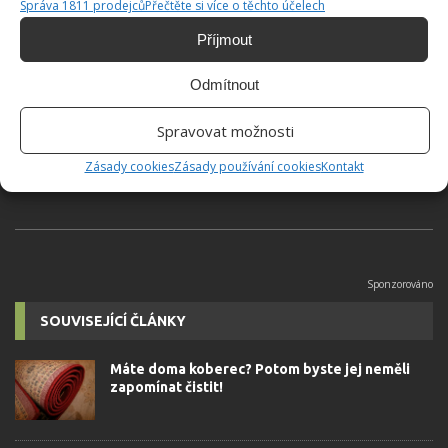
Správa 1811 prodejců
Přečtěte si více o těchto účelech
Příjmout
Hana Musilová
Odmítnout
Do redakce Bydlimeutulne.cz se
přidala během svých studií a práce
Spravovat možnosti
redaktorky ji tak nadchla, že se
rozhodla zůstat. Její v...
[Více o
Zásady cookies
Zásady používání cookies
Kontakt
autorovi]
SOUVISEJÍCÍ ČLÁNKY
Máte doma koberec? Potom byste jej neměli
zapomínat čistit!