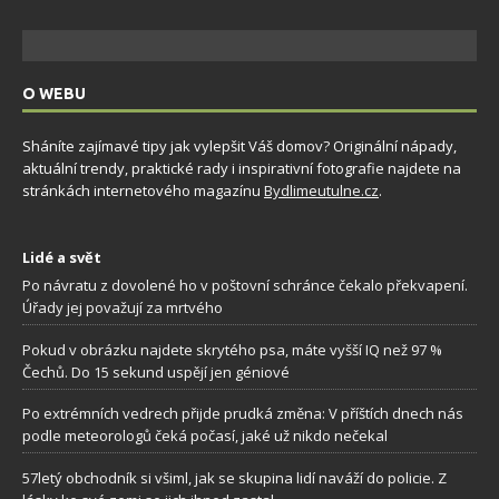
O WEBU
Sháníte zajímavé tipy jak vylepšit Váš domov? Originální nápady,
aktuální trendy, praktické rady i inspirativní fotografie najdete na
stránkách internetového magazínu
Bydlimeutulne.cz
.
Lidé a svět
Po návratu z dovolené ho v poštovní schránce čekalo překvapení.
Úřady jej považují za mrtvého
Pokud v obrázku najdete skrytého psa, máte vyšší IQ než 97 %
Čechů. Do 15 sekund uspějí jen géniové
Po extrémních vedrech přijde prudká změna: V příštích dnech nás
podle meteorologů čeká počasí, jaké už nikdo nečekal
57letý obchodník si všiml, jak se skupina lidí naváží do policie. Z