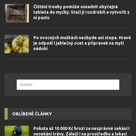
Čištění trouby pomůže usnadnit obyčejná
tableta do myčky. Stačí ji rozdrobit a vytvořit z
ní pastu
Po ovocných muškách nezbyde ani stopa. Hravě
je odpudí i jablečný ocet a přípravek na mytí
nádobí
OBLÍBENÉ ČLÁNKY
Pokuta až 10 000 Kč hrozí za nesprávné sekání i
nesekání trávy. Záleží i na prostředku a lokaci