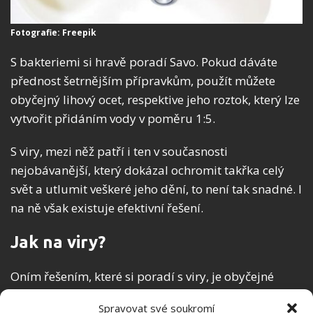
Fotografie: Freepik
S bakteriemi si hravě poradí Savo. Pokud dáváte
přednost šetrnějším přípravkům, použít můžete
obyčejný lihový ocet, respektive jeho roztok, který lze
vytvořit přidáním vody v poměru 1:5.
S viry, mezi něž patří i ten v současnosti
nejobávanější, který dokázal ochromit takřka celý
svět a utlumit veškeré jeho dění, to není tak snadné. I
na ně však existuje efektivní řešení.
Jak na viry?
Oním řešením, které si poradí s viry, je obyčejné
mýdlo. Respektive tuk v něm obsažený. Jak je to
Spravovat své soukromí