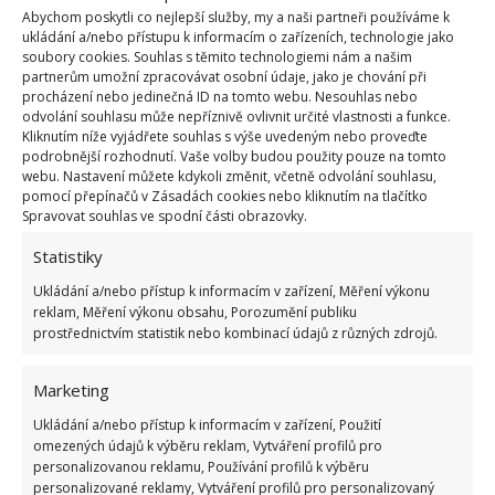
možné? Odpověď se nachází v samotném viru. Ten je
Abychom poskytli co nejlepší služby, my a naši partneři používáme k
obalený membránou tvořenou tukem. Jednoduše
ukládání a/nebo přístupu k informacím o zařízeních, technologie jako
soubory cookies. Souhlas s těmito technologiemi nám a našim
řečeno, tato vrstva chrání vir před rozpadem a
partnerům umožní zpracovávat osobní údaje, jako je chování při
udržuje jej pohromadě. Jakmile se tato membrána
procházení nebo jedinečná ID na tomto webu. Nesouhlas nebo
odvolání souhlasu může nepříznivě ovlivnit určité vlastnosti a funkce.
naruší – čehož lze dosáhnout právě s pomocí tuku –
Kliknutím níže vyjádřete souhlas s výše uvedeným nebo proveďte
dojde k rozpadu samotného viru. Ten tak ztrácí
podrobnější rozhodnutí. Vaše volby budou použity pouze na tomto
webu. Nastavení můžete kdykoli změnit, včetně odvolání souhlasu,
schopnost proniknout do organismu hostitele.
pomocí přepínačů v Zásadách cookies nebo kliknutím na tlačítko
Spravovat souhlas ve spodní části obrazovky.
Proto je důležité si okamžitě po návratu domů
Statistiky
pečlivě umýt ruce mýdlem. Z výše uvedeného
důvodu je vhodné použít speciální mýdlo i na praní
Ukládání a/nebo přístup k informacím v zařízení, Měření výkonu
reklam, Měření výkonu obsahu, Porozumění publiku
oblečení či ložního prádla.
prostřednictvím statistik nebo kombinací údajů z různých zdrojů.
Za tímto účelem je vhodné využít speciálních
Marketing
přípravků s obsahem tuků, které spolu se zárodky
Ukládání a/nebo přístup k informacím v zařízení, Použití
obávaného viru výrazně zmírní také zvýšené obavy z
omezených údajů k výběru reklam, Vytváření profilů pro
onemocnění, které jsou v současné době
personalizovanou reklamu, Používání profilů k výběru
personalizované reklamy, Vytváření profilů pro personalizovaný
v podvědomí většiny z nás.