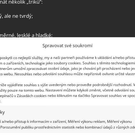
nát několik „triků“:
 ale ne tvrdý;
měrné, lesklé a hladké;
 malé tmavé tečky.
Spravovat své soukromí
oskytli co nejlepší služby, my a naši partneři používáme k ukládání a/nebo příst
m o zařízeních, technologie jako soubory cookies. Souhlas s těmito technologiem
tnerům umožní zpracovávat osobní údaje, jako je chování při procházení nebo j
to webu. Nesouhlas nebo odvolání souhlasu může nepříznivě ovlivnit určité vlastn
 níže vyjádřete souhlas s výše uvedeným nebo proveďte podrobnější rozhodnutí. 
žity pouze na tomto webu. Nastavení můžete kdykoli změnit, včetně odvolání so
epínačů v Zásadách cookies nebo kliknutím na tlačítko Spravovat souhlas ve spod
.
iky
 a/nebo přístup k informacím v zařízení, Měření výkonu reklam, Měření výkonu
Porozumění publiku prostřednictvím statistik nebo kombinací údajů z různých zdr