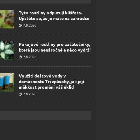
Tyto rostliny odpuzují klíšťata.
Ujistěte se, že je máte na zahrádce
7.8.2026
Pokojové rostliny pro začátečníky,
které jsou nenáročné a něco vydrží
7.8.2026
Využití dešťové vody v
domácnosti: Tři způsoby, jak její
měkkost promění váš úklid
7.8.2026