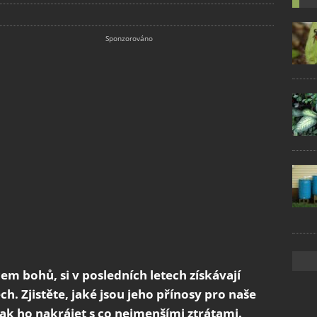
m bohů, si v posledních letech získávají
. Zjistěte, jaké jsou jeho přínosy pro naše
 jak ho nakrájet s co nejmenšími ztrátami.