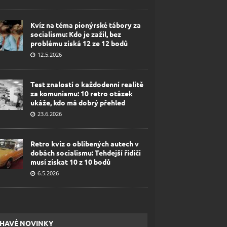
Kvíz na téma pionýrské tábory za
socialismu: Kdo je zažil, bez
problému získá 12 ze 12 bodů
12.5.2026
Test znalostí o každodenní realitě
za komunismu: 10 retro otázek
ukáže, kdo má dobrý přehled
23.6.2026
Retro kvíz o oblíbených autech v
dobách socialismu: Tehdejší řidiči
musí získat 10 z 10 bodů
6.5.2026
HAVÉ NOVINKY