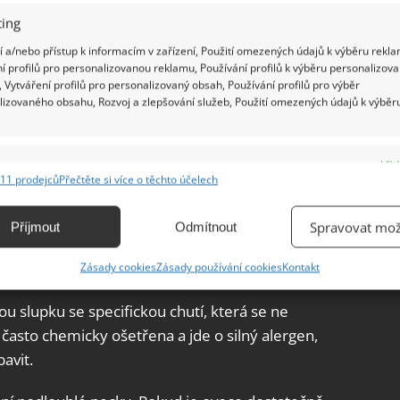
ing
 a/nebo přístup k informacím v zařízení, Použití omezených údajů k výběru rekla
í profilů pro personalizovanou reklamu, Používání profilů k výběru personalizov
 Vytváření profilů pro personalizovaný obsah, Používání profilů pro výběr
lizovaného obsahu, Rozvoj a zlepšování služeb, Použití omezených údajů k výběr
e
Vžd
11 prodejců
Přečtěte si více o těchto účelech
ání a kombinování údajů z jiných zdrojů údajů, Propojení různých zařízení,
kace zařízení na základě automaticky přenášených informací.
Spravovat mož
Příjmout
Odmítnout
ání přesných údajů o zeměpisné poloze, Identifikace zařízení na
o a odstranit pecku
Zásady cookies
Zásady používání cookies
Kontakt
ě aktivně vyžádaných informací.
 slupku se specifickou chutí, která se ne
ění bezpečnosti, předcházení a zjišťování podvodů a
často chemicky ošetřena a jde o silný alergen,
ňování chyb, Poskytování a zobrazování reklamy a obsahu,
Vžd
avit.
ní a sdělování voleb ochrany osobních údajů.