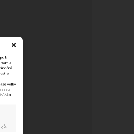
upu k
i nám a
edinečná
osti a
Vaše volby
uhlasu,
ní části
ojů.