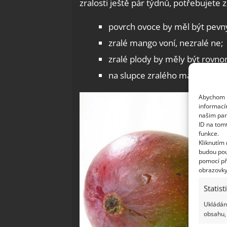
zralosti ještě pár týdnů, potřebujete z
povrch ovoce by měl být pevný,
zralé mango voní, nezralé ne;
zralé plody by měly být rovno
na slupce zralého manga jsou
Abychom p
informací
našim par
ID na tom
funkce.
Kliknutím
budou pou
pomocí př
obrazovky
Statist
Ukládání
obsahu, 