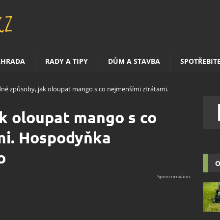
AHRADA
RADY A TIPY
DŮM A STAVBA
SPOTŘEBIT
né způsoby, jak oloupat mango s co nejmenšími ztrátami.
k oloupat mango s co
mi. Hospodyňka
o
O