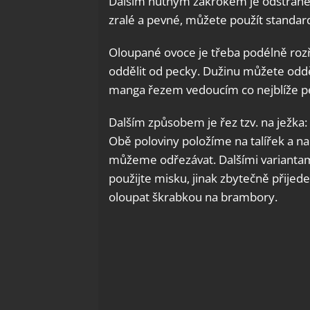
Dalším nutným zákrokem je odstraněn
zralé a pevné, můžete použít standar
Oloupané ovoce je třeba podélně rozř
oddělit od pecky. Dužinu můžete odd
manga řezem vedoucím co nejblíže p
Dalším způsobem je řez tzv. na ježka
Obě poloviny položíme na talířek a n
můžeme odřezávat. Dalšími variantami 
použijte misku, jinak zbytečně přije
oloupat škrabkou na brambory.