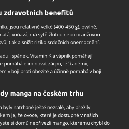
u zdravotních benefitů
ku jsou relativně velké (400-450 g), oválné,
avnatá, voňavá, má sytě žlutou nebo oranžovou
vůj tlak a snížit riziko srdečních onemocnění.
adu i spánek. Vitamin K a vápník pomáhají
e pomáhá eliminovat zácpu, léčí anémii,
em v boji proti obezitě a účinně pomáhá v boji
lody manga na českém trhu
h byly natrhané ještě nezralé, aby přežily
dkem je, že ovoce, které je dostupné v našich
byste si domů nepřivezli mango, kterému chybí do