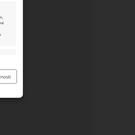
m,
ané
u
y aktivní
nosti
y aktivní