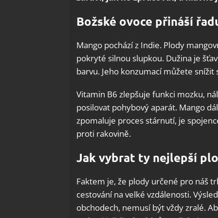
Božské ovoce přináší řad
Mango pochází z Indie. Plody mangovní
pokryté silnou slupkou. Dužina je šť
barvu. Jeho konzumací můžete snížit s
Vitamin B6 zlepšuje funkci mozku, nál
posilovat pohybový aparát. Mango dál
zpomaluje proces stárnutí, je spojenc
proti rakovině.
Jak vybrat ty nejlepší p
Faktem je, že plody určené pro náš tr
cestování na velké vzdálenosti. Výsle
obchodech, nemusí být vždy zralé. A