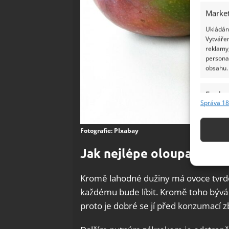
Market
Ukládání
Vytvářen
reklamy,
persona
obsahu.
Funkc
Správa 18
Přiřazov
Identifi
Fotografie: PIxabay
Použív
Jak nejlépe oloupat mang
základ
Kromě lahodné dužiny má ovoce tvrdou
Zajišt
každému bude líbit. Kromě toho bývá 
odstra
proto je dobré se jí před konzumací zb
Ukládá