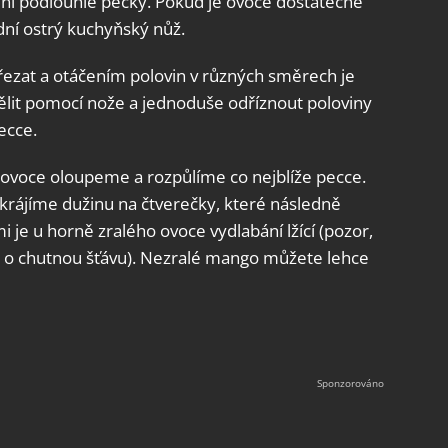
í podlouhlé pecky. Pokud je ovoce dostatečně
dní ostrý kuchyňský nůž.
ezat a otáčením polovin v různých směrech je
ělit pomocí nože a jednoduše odříznout poloviny
ecce.
: ovoce oloupeme a rozpůlíme co nejblíže pecce.
akrájíme dužinu na čtverečky, které následně
je u horně zralého ovoce vydlabání lžící (pozor,
de o chutnou šťávu). Nezralé mango můžete lehce