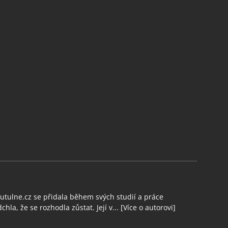
tulne.cz se přidala během svých studií a práce
chla, že se rozhodla zůstat. Její v...
[Více o autorovi]