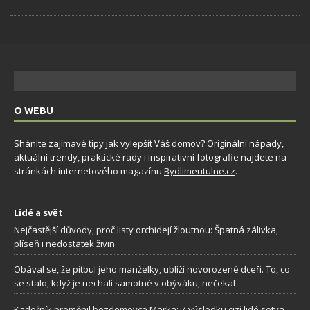
O WEBU
Sháníte zajímavé tipy jak vylepšit Váš domov? Originální nápady,
aktuální trendy, praktické rady i inspirativní fotografie najdete na
stránkách internetového magazínu
Bydlimeutulne.cz
.
Lidé a svět
Nejčastější důvody, proč listy orchidejí žloutnou: Špatná zálivka,
plíseň i nedostatek živin
Obával se, že pitbul jeho manželky, ublíží novorozené dceři. To, co
se stalo, když je nechali samotné v obýváku, nečekal
Kadeřník proměnil bezdomovce Marka: Z výsledku cizí lidé sotva