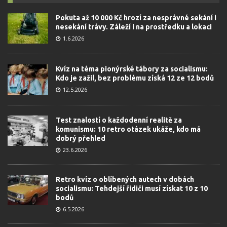
Pokuta až 10 000 Kč hrozí za nesprávné sekání i
nesekání trávy. Záleží i na prostředku a lokaci
1.6.2026
Kvíz na téma pionýrské tábory za socialismu:
Kdo je zažil, bez problému získá 12 ze 12 bodů
12.5.2026
Test znalostí o každodenní realitě za
komunismu: 10 retro otázek ukáže, kdo má
dobrý přehled
23.6.2026
Retro kvíz o oblíbených autech v dobách
socialismu: Tehdejší řidiči musí získat 10 z 10
bodů
6.5.2026