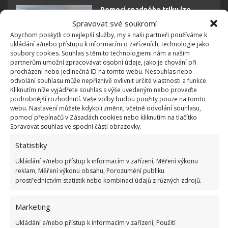
Pomocí snadného triku lze
dosáhnout efektivnějšího a
Spravovat své soukromí
levnějšího vytápění. Stačí využít
Abychom poskytli co nejlepší služby, my a naši partneři používáme k
alobal
ukládání a/nebo přístupu k informacím o zařízeních, technologie jako
soubory cookies. Souhlas s těmito technologiemi nám a našim
partnerům umožní zpracovávat osobní údaje, jako je chování při
Pokud zjištěná hodnota nespadá do rozmezí 2 000
procházení nebo jedinečná ID na tomto webu. Nesouhlas nebo
odvolání souhlasu může nepříznivě ovlivnit určité vlastnosti a funkce.
až 3 000 kWh na 100 m
plochy, do kterého se vejde
2
Kliknutím níže vyjádřete souhlas s výše uvedeným nebo proveďte
průměrný dům, je možné s tím do určité míry
podrobnější rozhodnutí. Vaše volby budou použity pouze na tomto
webu. Nastavení můžete kdykoli změnit, včetně odvolání souhlasu,
pracovat. Aby tepelné čerpadlo fungovalo efektivně
pomocí přepínačů v Zásadách cookies nebo kliknutím na tlačítko
bez vysoké spotřeby energie, je potřeba pracovat s:
Spravovat souhlas ve spodní části obrazovky.
Statistiky
správnou regulací teploty v domě,
Ukládání a/nebo přístup k informacím v zařízení, Měření výkonu
kvalitou čerpadla,
reklam, Měření výkonu obsahu, Porozumění publiku
prostřednictvím statistik nebo kombinací údajů z různých zdrojů.
topným systémem v domě,
zateplením domu.
Marketing
Ukládání a/nebo přístup k informacím v zařízení, Použití
Správnou kombinací těchto řešení lze dosáhnout