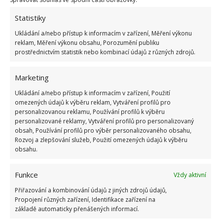
Na plíseň můžete začít používat sprej a po jeho
aplikaci vždy nechte otevřené okno.
Statistiky
Ukládání a/nebo přístup k informacím v zařízení, Měření výkonu
reklam, Měření výkonu obsahu, Porozumění publiku
prostřednictvím statistik nebo kombinací údajů z různých zdrojů.
Marketing
Ukládání a/nebo přístup k informacím v zařízení, Použití
omezených údajů k výběru reklam, Vytváření profilů pro
personalizovanou reklamu, Používání profilů k výběru
personalizované reklamy, Vytváření profilů pro personalizovaný
obsah, Používání profilů pro výběr personalizovaného obsahu,
Rozvoj a zlepšování služeb, Použití omezených údajů k výběru
obsahu.
Funkce
Vždy aktivní
Přiřazování a kombinování údajů z jiných zdrojů údajů,
Propojení různých zařízení, Identifikace zařízení na
základě automaticky přenášených informací.