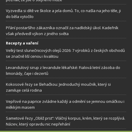
Vyzvedla si dítě ve školce a jela domů. To, co našla na jeho těle, ji
do běla vytočilo
Přání postaršího zákazníka označil za nadlidský úkol. Kadeřník
však předvedl výkon z jiného světa
Recepty a vaření
Velký test slunečnicových olejů 2026: 7 výrobků z českých obchodů
se značně liší cenou i kvalitou
Levandulový sirup z levandule lékařské: Fialová letní zásoba do
limonády, čaje i dezertů
Kokosové řezy se šlehačkou: Jednoduchý moučník, který si
zamiluje celá rodina
Vepřové na paprice zvládne každý a odmění se jemnou omáčkou i
měkkým masem
Sametové řezy „Obliž prst”: Vláčný korpus, krém, který se rozplývá.
Název, který opravdu nic nepřehání