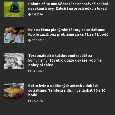
Pokuta až 10 000 Kč hrozí za nesprávné sekání i
nesekání trávy. Záleží i na prostředku a lokaci
1.6.2026
Kvíz na téma pionýrské tábory za socialismu:
Kdo je zažil, bez problému získá 12 ze 12 bodů
12.5.2026
Test znalostí o každodenní realitě za
komunismu: 10 retro otázek ukáže, kdo má
dobrý přehled
23.6.2026
Retro kvíz o oblíbených autech v dobách
socialismu: Tehdejší řidiči musí získat 10 z 10
bodů
6.5.2026