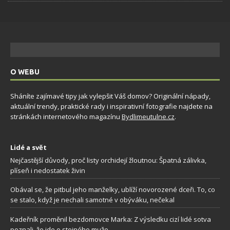
O WEBU
Sháníte zajímavé tipy jak vylepšit Váš domov? Originální nápady,
aktuální trendy, praktické rady i inspirativní fotografie najdete na
stránkách internetového magazínu
Bydlimeutulne.cz
.
Lidé a svět
Nejčastější důvody, proč listy orchidejí žloutnou: Špatná zálivka,
plíseň i nedostatek živin
Obával se, že pitbul jeho manželky, ublíží novorozené dceři. To, co
se stalo, když je nechali samotné v obýváku, nečekal
Kadeřník proměnil bezdomovce Marka: Z výsledku cizí lidé sotva
poznali, že jde o stejného muže