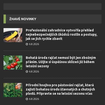
ŽHAVÉ NOVINKY
Profesionální zahradnice vytvořila přehled
nejnebezpečnějších škůdců rostlin a postupy,
jak se jich rychle zbavit
6.8.2026
Bohatá úroda rajčat nemusí být jen zbožným
přáním. Užijte si úspěšnou sklizeň již během
letošní sezony
6.8.2026
Přírodní hnojiva pro pěstování rajčat, která
zajistí bohatou úrodu šťavnatých a chutných
plodů. Připravte se na letošní sezonu včas
6.8.2026