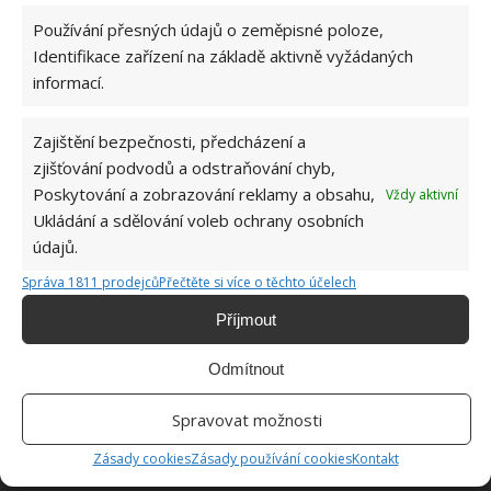
Používání přesných údajů o zeměpisné poloze,
Zdroj: Elena Matveeva / YouTube
Identifikace zařízení na základě aktivně vyžádaných
informací.
Zajištění bezpečnosti, předcházení a
zjišťování podvodů a odstraňování chyb,
Poskytování a zobrazování reklamy a obsahu,
Vždy aktivní
Ukládání a sdělování voleb ochrany osobních
údajů.
Správa 1811 prodejců
Přečtěte si více o těchto účelech
Příjmout
Odmítnout
Spravovat možnosti
Zásady cookies
Zásady používání cookies
Kontakt