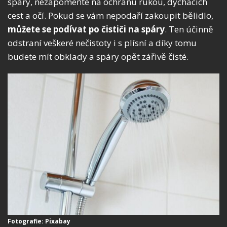
spáry, nezapomeňte na ochranu rukou, dýchacích
cest a očí. Pokud se vám nepodaří zakoupit bělidlo,
můžete se podívat po čističi na spáry
. Ten účinně
odstraní veškeré nečistoty i s plísní a díky tomu
budete mít obklady a spáry opět zářivě čisté.
Fotografie: Pixabay