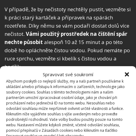
V případě, že by nečistoty nechtěly pustit, vezměte si
k práci starý kartáček a přípravek na spárách
rozetřete. Díky němu se vám podaří dostat dolů více
nečistot.
Vámi použitý prostředek na čištění spár
nechte působit
alespoň 10 až 15 minut a po této
době ho opláchněte čistou vodou. Pokud nemáte po
ruce sprchu, vezměte si kbelík s čistou vodou a
hadřík.
Spravovat své soukromí
Přípravek určený na plísně
Abychom poskytli co nejlepší služby, my a naši partneři používáme k
ukládání a/nebo přístupu k informacím o zařízeních, technologie jako
soubory cookies. Souhlas s těmito technologiemi nám a našim
Jestliže vaše koupelna není kvalitně odvětrávaná
partnerům umožní zpracovávat osobní údaje, jako je chování při
procházení nebo jedinečná ID na tomto webu. Nesouhlas nebo
nebo v ní pravidelně nevětráte, může se stát, že se u
odvolání souhlasu může nepříznivě ovlivnit určité vlastnosti a funkce.
vás budou objevovat plísně stále dokola. Zaměřte se
Kliknutím níže vyjádřete souhlas s výše uvedeným nebo proveďte
podrobnější rozhodnutí. Vaše volby budou použity pouze na tomto
tedy na to,
abyste v koupelně vždy po umytí
webu. Nastavení můžete kdykoli změnit, včetně odvolání souhlasu,
důkladně vyvětrali
, a zbavili se tak vyšší vlhkosti.
pomocí přepínačů v Zásadách cookies nebo kliknutím na tlačítko
Spravovat souhlas ve spodní části obrazovky.