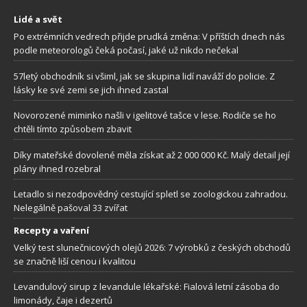
Lidé a svět
Po extrémních vedrech přijde prudká změna: V příštích dnech nás
podle meteorologů čeká počasí, jaké už nikdo nečekal
57letý obchodník si všiml, jak se skupina lidí naváží do policie. Z
lásky ke své zemi se jich ihned zastal
Novorozené miminko našli v igelitové tašce v lese. Rodiče se ho
chtěli tímto způsobem zbavit
Díky mateřské dovolené měla získat až 2 000 000 Kč. Malý detail její
plány ihned rozebral
Letadlo si nezodpovědný cestující spletl se zoologickou zahradou.
Nelegálně pašoval 33 zvířat
Recepty a vaření
Velký test slunečnicových olejů 2026: 7 výrobků z českých obchodů
se značně liší cenou i kvalitou
Levandulový sirup z levandule lékařské: Fialová letní zásoba do
limonády, čaje i dezertů