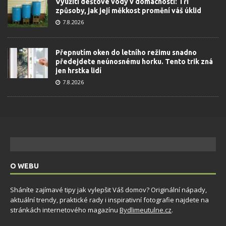
Využití dešťové vody v domácnosti: Tři
způsoby, jak její měkkost promění váš úklid
7.8.2026
Přepnutím oken do letního režimu snadno
předejdete neúnosnému horku. Tento trik zná
jen hrstka lidí
7.8.2026
O WEBU
Sháníte zajímavé tipy jak vylepšit Váš domov? Originální nápady,
aktuální trendy, praktické rady i inspirativní fotografie najdete na
stránkách internetového magazínu
Bydlimeutulne.cz
.