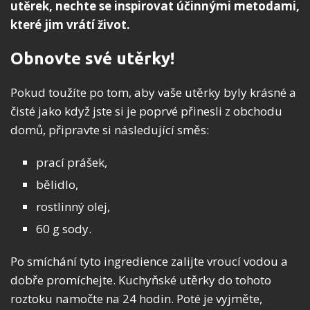
utěrek, nechte se inspirovat účinnými metodami,
které jim vrátí život.
Obnovte své utěrky!
Pokud toužíte po tom, aby vaše utěrky byly krásné a
čisté jako když jste si je poprvé přinesli z obchodu
domů, připravte si následující směs:
prací prášek,
bělidlo,
rostlinný olej,
60 g sody.
Po smíchání tyto ingredience zalijte vroucí vodou a
dobře promíchejte. Kuchyňské utěrky do tohoto
roztoku namočte na 24 hodin. Poté je vyjměte,