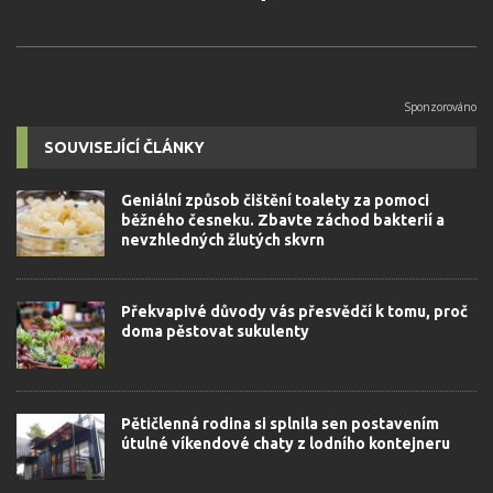
SOUVISEJÍCÍ ČLÁNKY
Geniální způsob čištění toalety za pomoci
běžného česneku. Zbavte záchod bakterií a
nevzhledných žlutých skvrn
Překvapivé důvody vás přesvědčí k tomu, proč
doma pěstovat sukulenty
Pětičlenná rodina si splnila sen postavením
útulné víkendové chaty z lodního kontejneru