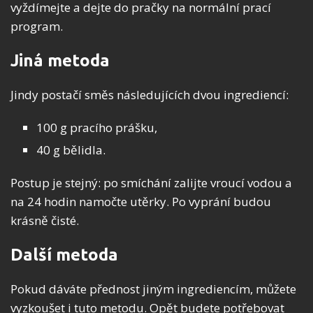
vyždímejte a dejte do pračky na normální prací
program.
Jiná metoda
Jindy postačí směs následujících dvou ingrediencí:
100 g pracího prášku,
40 g bělidla.
Postup je stejný: po smíchání zalijte vroucí vodou a
na 24 hodin namočte utěrky. Po vyprání budou
krásně čisté.
Další metoda
Pokud dáváte přednost jiným ingrediencím, můžete
vyzkoušet i tuto metodu. Opět budete potřebovat