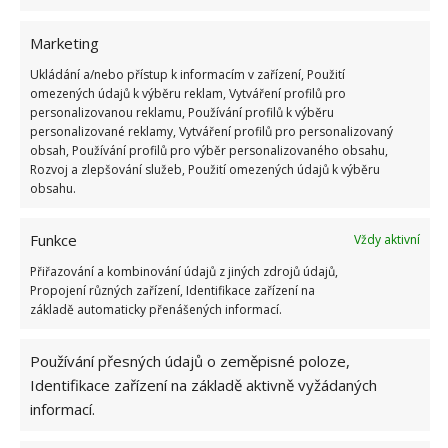
Přidejte vodu a do této směsi na hodinu namočte
Marketing
utěrky. Poté ručníky propláchněte ve studené vodě
Ukládání a/nebo přístup k informacím v zařízení, Použití
nebo vyperte. Amoniak je skvělý na skvrny od kávy
omezených údajů k výběru reklam, Vytváření profilů pro
nebo čaje.
personalizovanou reklamu, Používání profilů k výběru
personalizované reklamy, Vytváření profilů pro personalizovaný
obsah, Používání profilů pro výběr personalizovaného obsahu,
Na červené víno
Rozvoj a zlepšování služeb, Použití omezených údajů k výběru
obsahu.
Pokud vylijete červené víno, jednejte rychle. Na
skvrnu naneste pastu, kterou jste vyrobili smícháním
Funkce
Vždy aktivní
soli a vody.
Přiřazování a kombinování údajů z jiných zdrojů údajů,
Propojení různých zařízení, Identifikace zařízení na
základě automaticky přenášených informací.
Používání přesných údajů o zeměpisné poloze,
Identifikace zařízení na základě aktivně vyžádaných
informací.