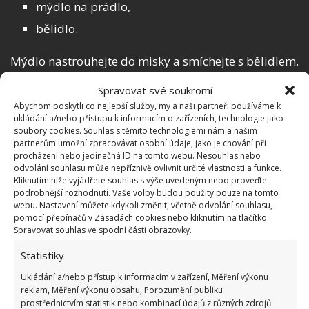
mýdlo na prádlo,
bělidlo.
Mýdlo nastrouhejte do misky a smíchejte s bělidlem.
Dejte vařit vodu a část z ní nalijte do misky se směsí
Spravovat své soukromí
z mýdla a bělidla. Druhou část vody nalijte do misky
Abychom poskytli co nejlepší služby, my a naši partneři používáme k
s manganistanem draselným. Obě misky
ukládání a/nebo přístupu k informacím o zařízeních, technologie jako
soubory cookies. Souhlas s těmito technologiemi nám a našim
promíchejte a nakonec smíchejte dohromady. V této
partnerům umožní zpracovávat osobní údaje, jako je chování při
směsi namočte kuchyňské utěrky na osm hodin a
procházení nebo jedinečná ID na tomto webu. Nesouhlas nebo
odvolání souhlasu může nepříznivě ovlivnit určité vlastnosti a funkce.
poté opláchněte.
Kliknutím níže vyjádřete souhlas s výše uvedeným nebo proveďte
podrobnější rozhodnutí. Vaše volby budou použity pouze na tomto
Amoniak vám také pomůže
webu. Nastavení můžete kdykoli změnit, včetně odvolání souhlasu,
pomocí přepínačů v Zásadách cookies nebo kliknutím na tlačítko
Spravovat souhlas ve spodní části obrazovky.
Pro přípravu této metody smíchejte tyto ingredience:
Statistiky
40 g amoniaku,
Ukládání a/nebo přístup k informacím v zařízení, Měření výkonu
reklam, Měření výkonu obsahu, Porozumění publiku
40 g peroxidu vodíku.
prostřednictvím statistik nebo kombinací údajů z různých zdrojů.