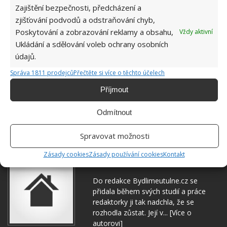
Zajištění bezpečnosti, předcházení a
zjišťování podvodů a odstraňování chyb,
Poskytování a zobrazování reklamy a obsahu,
Vždy aktivní
Ukládání a sdělování voleb ochrany osobních
údajů.
Správa 1811 prodejců
Přečtěte si více o těchto účelech
Příjmout
Odmítnout
DOMÁCNOST
PRANÍ
UTĚRKY
Spravovat možnosti
Zásady cookies
Zásady používání cookies
Kontakt
Hana Musilová
Do redakce Bydlimeutulne.cz se
přidala během svých studií a práce
redaktorky ji tak nadchla, že se
rozhodla zůstat. Její v...
[Více o
autorovi]