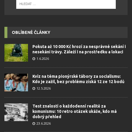
OBLÍBENÉ ČLÁNKY
Pokuta až 10 000 Kč hrozí za nesprávné sekání i
nesekání trávy. Záleží i na prostředku a lokaci
1.6.2026
Kvíz na téma pionýrské tábory za socialismu:
Kdo je zažil, bez problému získá 12 ze 12 bodů
12.5.2026
Test znalostí o každodenní realitě za
komunismu: 10 retro otázek ukáže, kdo má
dobrý přehled
23.6.2026