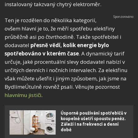
instalovaný takzvaný chytrý elektroměr.
Ten je rozdělen do několika kategorií,
ovšem hlavní je to, že měří spotřebu elektřiny
průběžně asi po čtvrthodině. Takže spotřebitel i
dodavatel
přesně vědí, kolik energie bylo
spotřebováno v kterém čase
. A dynamický tarif
určuje, jaké procentuální slevy dodavatel nabízí v
určitých denních i nočních intervalech. Za elektřinu
však můžete ušetřit i jiným způsobem, jak jsme na
BydlímeÚtulně rovněž psali. Věnujte pozornost
hlavnímu jističi
.
Úsporné používání spotřebičů v
koupelně ušetří spoustu peněz.
Záleží i na frekvenci a denní
době