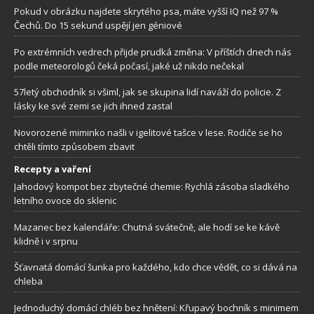
Pokud v obrázku najdete skrytého psa, máte vyšší IQ než 97 %
Čechů. Do 15 sekund uspějí jen géniové
Po extrémních vedrech přijde prudká změna: V příštích dnech nás
podle meteorologů čeká počasí, jaké už nikdo nečekal
57letý obchodník si všiml, jak se skupina lidí naváží do policie. Z
lásky ke své zemi se jich ihned zastal
Novorozené miminko našli v igelitové tašce v lese. Rodiče se ho
chtěli tímto způsobem zbavit
Recepty a vaření
Jahodový kompot bez zbytečné chemie: Rychlá zásoba sladkého
letního ovoce do sklenic
Mazanec bez kalendáře: Chutná svátečně, ale hodí se ke kávě
klidně i v srpnu
Šťavnatá domácí šunka pro každého, kdo chce vědět, co si dává na
chleba
Jednoduchý domácí chléb bez hnětení: Křupavý bochník s minimem