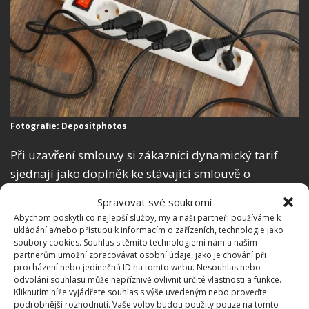
Fotografie: Depositphotos
Při uzavření smlouvy si zákazníci dynamický tarif
sjednají jako doplněk ke stávající smlouvě o
dodávání elektrické energie. Využít ho mohou
Spravovat své soukromí
domácnosti, na které je aktuálně produkt omezen, a
Abychom poskytli co nejlepší služby, my a naši partneři používáme k
to jak u tarifů s fixovanou cenou, ale i bez ní. V
ukládání a/nebo přístupu k informacím o zařízeních, technologie jako
soubory cookies. Souhlas s těmito technologiemi nám a našim
současnosti uzavírá ČEZ smlouvy na nový tarif do
partnerům umožní zpracovávat osobní údaje, jako je chování při
konce září letošního roku.
procházení nebo jedinečná ID na tomto webu. Nesouhlas nebo
odvolání souhlasu může nepříznivě ovlivnit určité vlastnosti a funkce.
Kliknutím níže vyjádřete souhlas s výše uvedeným nebo proveďte
Zdroje:
ČEZ
,
Reflex
podrobnější rozhodnutí. Vaše volby budou použity pouze na tomto