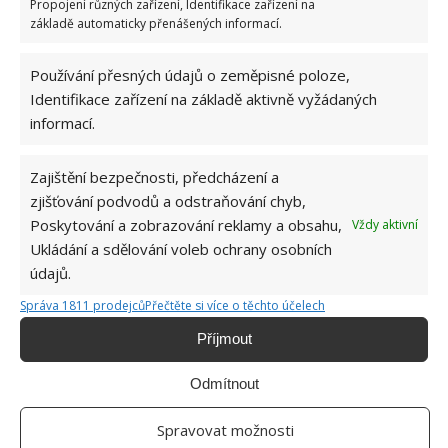
Propojení různých zařízení, Identifikace zařízení na
UŠETŘIT ZA ELEKTŘINU
základě automaticky přenášených informací.
Přidejte svůj názor
Používání přesných údajů o zeměpisné poloze,
Identifikace zařízení na základě aktivně vyžádaných
KOMENTOVAT
informací.
Jiří Kolář
Zajištění bezpečnosti, předcházení a
zjišťování podvodů a odstraňování chyb,
Absolvent České zemědělské
Poskytování a zobrazování reklamy a obsahu,
univerzity, který je již od malička
Vždy aktivní
velkým kutilem. V podstatě vše, co je
Ukládání a sdělování voleb ochrany osobních
možné najít v j...
[Více o autorovi]
údajů.
Správa 1811 prodejců
Přečtěte si více o těchto účelech
Příjmout
Odmítnout
Spravovat možnosti
SOUVISEJÍCÍ ČLÁNKY