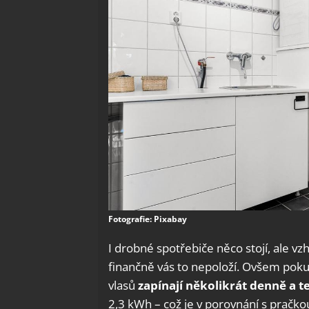
Fotografie: Pixabay
I drobné spotřebiče něco stojí, ale vz
finančně vás to nepoloží. Ovšem pokud
vlasů
zapínají několikrát denně a 
2,3 kWh – což je v porovnání s prač