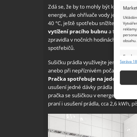
Zdá se, že by to mohly být koupelnov
Market
energie, ale ohřívače vody je rozhodně
Ukládání
40 °C, ještě spotřebu snížíte. Záleží
Vytvářen
reklamy,
vytížení pracího bubnu
a také na to
persona
zpravidla v nočních hodinách. Stejně j
obsahu.
spotřebičů.
Funkc
Sušičku prádla využívejte jen v nejnut
Správa 18
Přiřazov
anebo při nepříznivém počasí. Jinak vy
Identifi
Pračka spotřebuje na jeden prací c
usušení jedné dávky prádla asi 2 kWh,
Použív
pračka se sušičkou v energetické tříd
základ
praní i usušení prádla, cca 2,6 kWh,
Zajišt
odstra
Ukládá