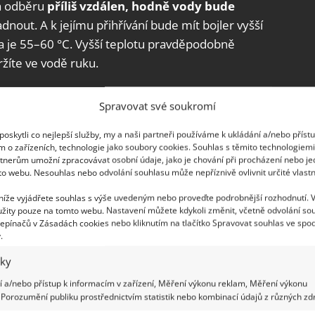
a odběru
příliš vzdálen, hodně vody bude
nout. A k jejímu přihřívání bude mít bojler vyšší
a je 55–60 °C. Vyšší teplotu pravděpodobně
ržíte ve vodě ruku.
 v pohotovostním režimu stále vysávají
Spravovat své soukromí
tří mezi ně i kávovar a topinkovač
oskytli co nejlepší služby, my a naši partneři používáme k ukládání a/nebo příst
m o zařízeních, technologie jako soubory cookies. Souhlas s těmito technologiem
tnerům umožní zpracovávat osobní údaje, jako je chování při procházení nebo j
to webu. Nesouhlas nebo odvolání souhlasu může nepříznivě ovlivnit určité vlastn
dyž čtyřčlenná rodina se 150litrovým bojlerem
 níže vyjádřete souhlas s výše uvedeným nebo proveďte podrobnější rozhodnutí. 
í spotřebu elektřiny o 4 530 korun. A to je hodně.
žity pouze na tomto webu. Nastavení můžete kdykoli změnit, včetně odvolání so
vatele správnou distribuční sazbu
, abyste
epínačů v Zásadách cookies nebo kliknutím na tlačítko Spravovat souhlas ve spod
.
e nutné. U elektrického bojleru máte nárok na
iky
 a/nebo přístup k informacím v zařízení, Měření výkonu reklam, Měření výkonu
 spotřebiče
Porozumění publiku prostřednictvím statistik nebo kombinací údajů z různých zdr