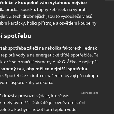
třebiče v koupelně vám vytáhnou nejvíce
la pračka, sušička, topný žebříček na vyhřátí
ler. Z těch drobnějších jsou to vysoušeče vlasů,
bní kartáčky, holicí přístroje a osvětlení koupelny.
ší spotřebu
však spotřeba záleží na několika faktorech. Jednak
eplotě vody a na energetické třídě spotřebiče. Ta
teré se označují písmeny A až G. Áčko je nejlepší
ůsobený tak, aby měl co nejnižší spotřebu.
e. Spotřebiče s tímto označením bývají při nákupu
rvotní úsporu záhy překoná.
č dražší a provozní výdaje, které vás
 měly být nižší. Důležité je rovněž umístění
upelně a kuchyni, neboť tam teplou vodu