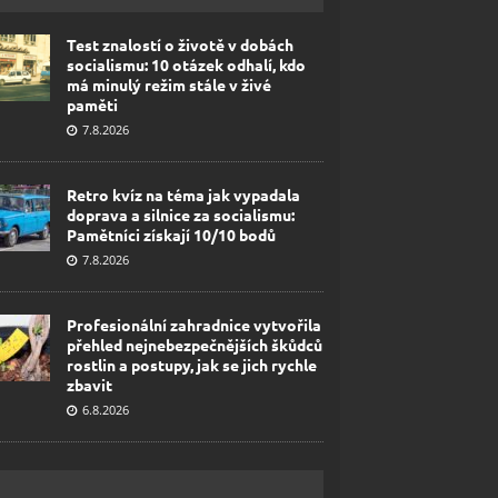
Test znalostí o životě v dobách
socialismu: 10 otázek odhalí, kdo
má minulý režim stále v živé
paměti
7.8.2026
Retro kvíz na téma jak vypadala
doprava a silnice za socialismu:
Pamětníci získají 10/10 bodů
7.8.2026
Profesionální zahradnice vytvořila
přehled nejnebezpečnějších škůdců
rostlin a postupy, jak se jich rychle
zbavit
6.8.2026