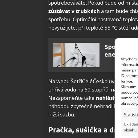
spotřebováváte. Pokud bude od míst
zůstávat v trubkách
a tam bude chlad
spotřebu. Optimální nastavená teplot
nevyužijete, při teplotě 55 °C stěží ud
Spotřebiče
energii. Pa
Abychom p
informací
našim par
ID na tom
Na webu ŠetříCeléČesko uvádějí, že k
funkce.
Kliknutím
ohřívá vodu na 60 stupňů, navýší ročn
budou pou
Nezapomeňte také
nahlásit u doda
pomocí př
obrazovky
náhodou zbytečně nehradili víc, než j
nižší sazbu.
Statist
Ukládání
Pračka, sušička a drobné
obsahu, 