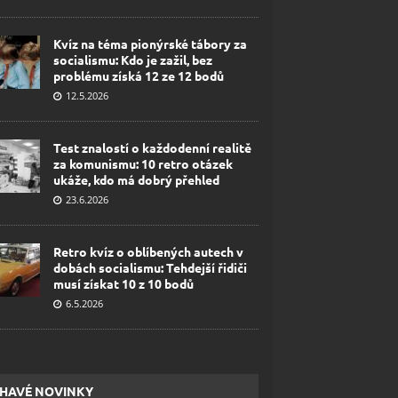
Kvíz na téma pionýrské tábory za
socialismu: Kdo je zažil, bez
problému získá 12 ze 12 bodů
12.5.2026
Test znalostí o každodenní realitě
za komunismu: 10 retro otázek
ukáže, kdo má dobrý přehled
23.6.2026
Retro kvíz o oblíbených autech v
dobách socialismu: Tehdejší řidiči
musí získat 10 z 10 bodů
6.5.2026
HAVÉ NOVINKY