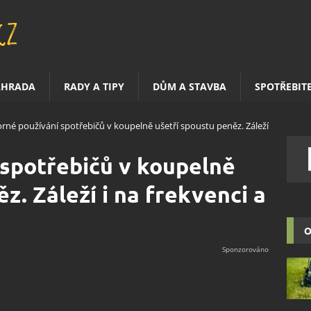
AHRADA
RADY A TIPY
DŮM A STAVBA
SPOTŘEBIT
rné používání spotřebičů v koupelně ušetří spoustu peněz. Záleží
spotřebičů v koupelně
z. Záleží i na frekvenci a
O