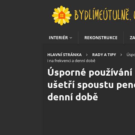
INTERIÉR
REKONSTRUKCE
Z
HLAVNÍ STRÁNKA
RADY A TIPY
Úspo
i na frekvenci a denní době
Úsporné používání 
ušetří spoustu peně
denní době