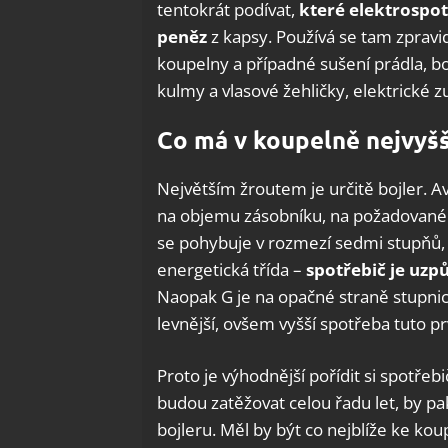
tentokrát podívat,
které elektrospo
peněz
z kapsy. Používá se tam zpravid
koupelny a případné sušení prádla, boj
kulmy a vlasové žehličky, elektrické zu
Co má v koupelně nejvyš
Největším žroutem je určitě bojler. A
na objemu zásobníku, na požadované t
se pohybuje v rozmezí sedmi stupňů, k
energetická třída –
spotřebič je uzp
Naopak G je na opačné straně stupnic
levnější, ovšem vyšší spotřeba tuto p
Proto je výhodnější pořídit si spotřebi
budou zatěžovat celou řadu let, by pak
bojleru. Měl by být co nejblíže ke ko