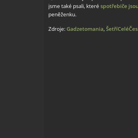
jsme také psali, které
spotřebiče jso
peněženku.
Zdroje:
Gadzetomania
,
ŠetříCeléČe