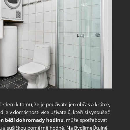
hledem k tomu, že je používáte jen občas a krátce,
 je v domácnosti více uživatelů, kteří si vysoušeč
ten běží dohromady hodinu
, může spotřebovat
kou a sušičkou poměrně hodně. Na BydlímeÚtulně