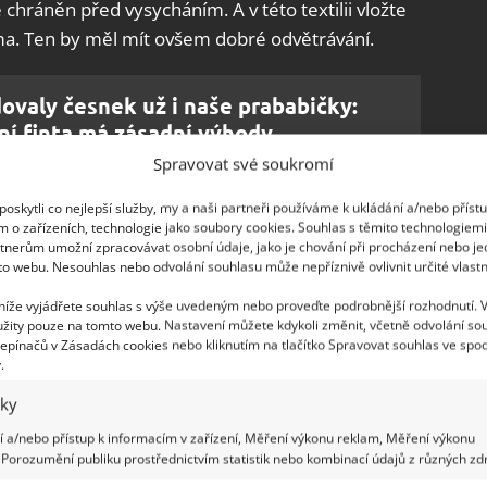
hráněn před vysycháním. A v této textilii vložte
ma. Ten by měl mít ovšem dobré odvětrávání.
ovaly česnek už i naše prababičky:
ní finta má zásadní výhody
Spravovat své soukromí
oskytli co nejlepší služby, my a naši partneři používáme k ukládání a/nebo příst
lý
m o zařízeních, technologie jako soubory cookies. Souhlas s těmito technologiem
tnerům umožní zpracovávat osobní údaje, jako je chování při procházení nebo j
to webu. Nesouhlas nebo odvolání souhlasu může nepříznivě ovlivnit určité vlastn
 upekli doma sami, nebo ho přinesli z pekárny, je
out na vzdušném místě. Teprve potom ho můžete
 níže vyjádřete souhlas s výše uvedeným nebo proveďte podrobnější rozhodnutí. 
žity pouze na tomto webu. Nastavení můžete kdykoli změnit, včetně odvolání so
hodobější skladování můžete chleba zamrazit
.
epínačů v Zásadách cookies nebo kliknutím na tlačítko Spravovat souhlas ve spod
na jednotlivé krajíce, abyste ho z mrazáku vyjmuli
.
ete.
iky
 a/nebo přístup k informacím v zařízení, Měření výkonu reklam, Měření výkonu
Porozumění publiku prostřednictvím statistik nebo kombinací údajů z různých zdr