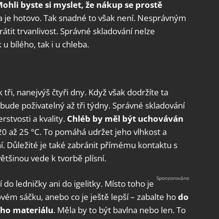
ohli byste si myslet, že nákup se prostě
 a je hotovo. Tak snadné to však není. Nesprávným
tit trvanlivost. Správné skladování nelze
u bílého, tak i u chleba.
i, nanejvýš čtyři dny. Když však dodržíte ta
 bude poživatelný až tři týdny. Správné skladování
rstvosti a kvality.
Chléb by měl být uchováván
20 až 25 °C. To pomáhá udržet jeho vlhkost a
í. Důležité je také zabránit přímému kontaktu s
ětšinou vede k tvorbě plísní.
do ledničky ani do igelitky. Místo toho je
vém sáčku, anebo co je ještě lepší – zabalte ho
do
ího materiálu
. Měla by to být bavlna nebo len. To