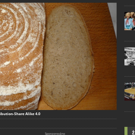
ibution-Share Alike 4.0
Ž