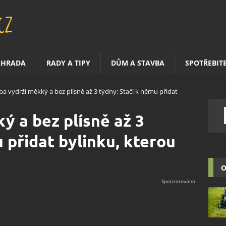
AHRADA
RADY A TIPY
DŮM A STAVBA
SPOTŘEBIT
ba vydrží měkký a bez plísně až 3 týdny: Stačí k němu přidat
ý a bez plísně až 3
 přidat bylinku, kterou
O