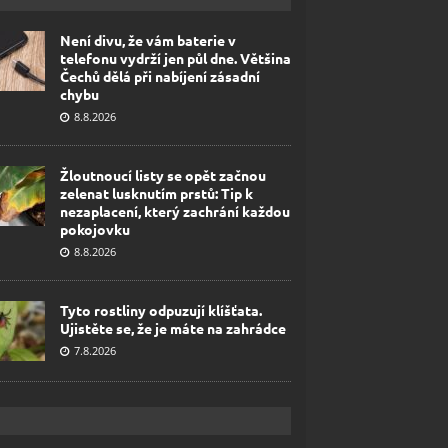
Není divu, že vám baterie v
telefonu vydrží jen půl dne. Většina
Čechů dělá při nabíjení zásadní
chybu
8.8.2026
Žloutnoucí listy se opět začnou
zelenat lusknutím prstů: Tip k
nezaplacení, který zachrání každou
pokojovku
8.8.2026
Tyto rostliny odpuzují klíšťata.
Ujistěte se, že je máte na zahrádce
7.8.2026