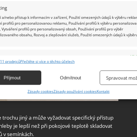
ing
 a/nebo přístup k informacím v zařízení, Použití omezených údajů k výběru rekla
í profilů pro personalizovanou reklamu, Používání profilů k výběru personalizov
 Vytváření profilů pro personalizovaný obsah, Používání profilů pro výběr
lizovaného obsahu, Rozvoj a zlepšování služeb, Použití omezených údajů k výběr
e
Vžd
11 prodejců
Přečtěte si více o těchto účelech
ání a kombinování údajů z jiných zdrojů údajů, Propojení různých zařízení,
kace zařízení na základě automaticky přenášených informací.
Spravovat mož
Příjmout
Odmítnout
ání přesných údajů o zeměpisné poloze, Identifikace zařízení na
Zásady cookies
Zásady používání cookies
Kontakt
ě aktivně vyžádaných informací.
ění bezpečnosti, předcházení a zjišťování podvodů a
e trochu jiný a může vyžadovat specifický přístup
ňování chyb, Poskytování a zobrazování reklamy a obsahu,
Vžd
leby je lepší než při pokojové teplotě skladovat
ní a sdělování voleb ochrany osobních údajů.
ejů v semínkách.