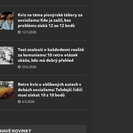
Kvíz na téma pionýrské tábory za
socialismu: Kdo je zažil, bez
problému získá 12 ze 12 bodů
12.5.2026
Test znalostí o každodenní realitě
za komunismu: 10 retro otázek
ukáže, kdo má dobrý přehled
23.6.2026
Retro kvíz o oblíbených autech v
dobách socialismu: Tehdejší řidiči
musí získat 10 z 10 bodů
6.5.2026
HAVÉ NOVINKY