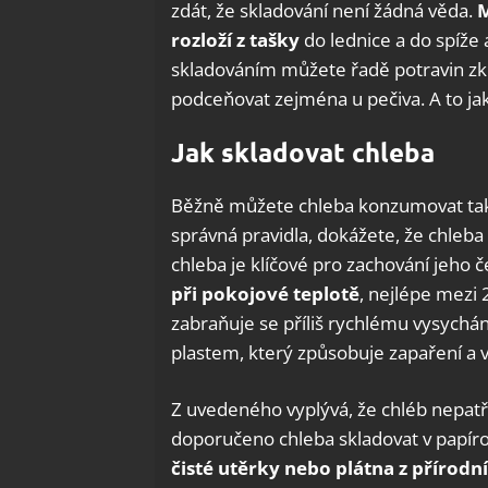
zdát, že skladování není žádná věda.
M
rozloží z tašky
do lednice a do spíže
skladováním můžete řadě potravin zkrá
podceňovat zejména u pečiva. A to jak 
Jak skladovat chleba
Běžně můžete chleba konzumovat tak tř
správná pravidla, dokážete, že chleba
chleba je klíčové pro zachování jeho če
při pokojové teplotě
, nejlépe mezi 
zabraňuje se příliš rychlému vysychán
plastem, který způsobuje zapaření a v
Z uvedeného vyplývá, že chléb nepatří 
doporučeno chleba skladovat v papíro
čisté utěrky nebo plátna z přírodn