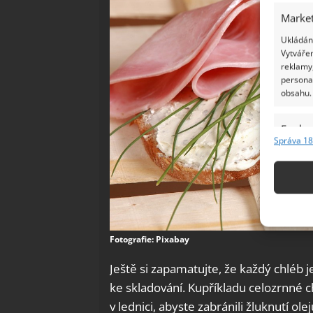
Market
Ukládání
Vytvářen
reklamy,
persona
obsahu.
Funkc
Správa 18
Přiřazov
Identifi
Použív
základ
Fotografie: Pixabay
Zajišt
Ještě si zapamatujte, že každý chléb j
odstra
ke skladování. Kupříkladu celozrnné ch
Ukládá
v lednici, abyste zabránili žluknutí ol