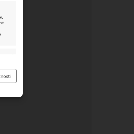
m,
ané
u
y aktivní
nosti
y aktivní