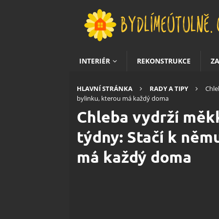
INTERIÉR
REKONSTRUKCE
Z
HLAVNÍ STRÁNKA
RADY A TIPY
Chle
bylinku, kterou má každý doma
Chleba vydrží měkk
týdny: Stačí k němu
má každý doma