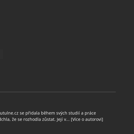
tulne.cz se přidala během svých studií a práce
chla, že se rozhodla zůstat. Její v...
[Více o autorovi]