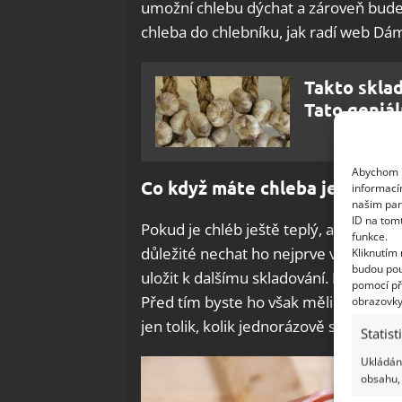
umožní chlebu dýchat a zároveň bude c
chleba do chlebníku, jak radí web Dá
Takto sklad
Tato geniál
Abychom p
Co když máte chleba ještě tep
informací
našim par
ID na tom
Pokud je chléb ještě teplý, ať jste ho
funkce.
důležité nechat ho nejprve vychladn
Kliknutím
budou pou
uložit k dalšímu skladování.
Pro dlou
pomocí př
Před tím byste ho však měli nakrájet 
obrazovky
jen tolik, kolik jednorázově spotřebuj
Statist
Ukládání
obsahu, 