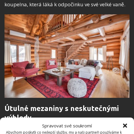
koupelna, která láká k odpočinku ve své velké vaně.
Útulné mezaniny s neskutečnými
výhledy
Spravovat své soukromí
V mezaninu se nachází ložnice, která je od schodiště
Abychom poskytli co nejlepší služby, my a naši partneři používáme k