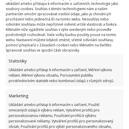
ukládání a/nebo přístupu k informacím o zařízeních, technologie jako
oddělena závěsy, které přispívají k většímu
soubory cookies. Souhlas s těmito technologiemi nám a našim
soukromí. Z oken ložnice se nabízí neskutečný výhled
partnerům umožní zpracovávat osobní údaje, jako je chování při
procházení nebo jedinečná ID na tomto webu. Nesouhlas nebo
na jezero. Útulnosti ložnice přispívá také světlé
odvolání souhlasu může nepříznivě ovlivnit určité vlastnosti a funkce.
dřevo, které najdeme na jejích stěnách, stropě i v
Kliknutím níže vyjádřete souhlas s výše uvedeným nebo proveďte
podrobnější rozhodnutí. Vaše volby budou použity pouze na tomto
podlaze.
webu. Nastavení můžete kdykoli změnit, včetně odvolání souhlasu,
pomocí přepínačů v Zásadách cookies nebo kliknutím na tlačítko
Spravovat souhlas ve spodní části obrazovky.
Statistiky
Ukládání a/nebo přístup k informacím v zařízení, Měření výkonu
reklam, Měření výkonu obsahu, Porozumění publiku
prostřednictvím statistik nebo kombinací údajů z různých zdrojů.
Marketing
Ukládání a/nebo přístup k informacím v zařízení, Použití
omezených údajů k výběru reklam, Vytváření profilů pro
personalizovanou reklamu, Používání profilů k výběru
personalizované reklamy, Vytváření profilů pro personalizovaný
obsah, Používání profilů pro výběr personalizovaného obsahu,