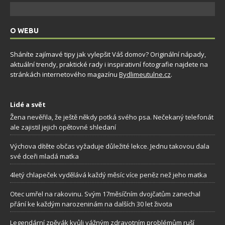
O WEBU
Sháníte zajímavé tipy jak vylepšit Váš domov? Originální nápady,
aktuální trendy, praktické rady i inspirativní fotografie najdete na
stránkách internetového magazínu
Bydlimeutulne.cz
.
Lidé a svět
Žena nevěřila, že ještě někdy potká svého psa. Nečekaný telefonát
ale zajistil jejich opětovné shledaní
Výchova dítěte občas vyžaduje důležité lekce. Jednu takovou dala
své dceři mladá matka
4letý chlapeček vydělává každý měsíc více peněz než jeho matka
Otec umřel na rakovinu. Svým 17měsíčním dvojčatům zanechal
přání ke každým narozeninám na dalších 30 let života
Legendární zpěvák kvůli vážným zdravotním problémům ruší