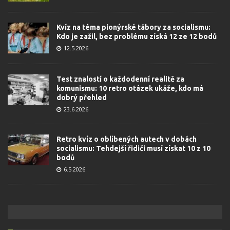
Kvíz na téma pionýrské tábory za socialismu:
Kdo je zažil, bez problému získá 12 ze 12 bodů
12.5.2026
Test znalostí o každodenní realitě za
komunismu: 10 retro otázek ukáže, kdo má
dobrý přehled
23.6.2026
Retro kvíz o oblíbených autech v dobách
socialismu: Tehdejší řidiči musí získat 10 z 10
bodů
6.5.2026