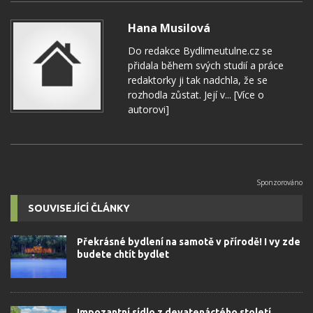
Hana Musilová
Do redakce Bydlimeutulne.cz se
přidala během svých studií a práce
redaktorky ji tak nadchla, že se
rozhodla zůstat. Její v...
[Více o
autorovi]
SOUVISEJÍCÍ ČLÁNKY
Překrásné bydlení na samotě v přírodě! I vy zde
budete chtít bydlet
Impozantní sídlo z devatenáctého století