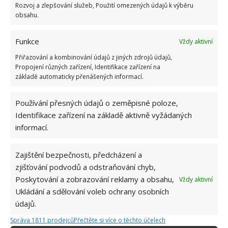
Rozvoj a zlepšování služeb, Použití omezených údajů k výběru
obsahu.
Funkce
Vždy aktivní
Přiřazování a kombinování údajů z jiných zdrojů údajů,
Propojení různých zařízení, Identifikace zařízení na
základě automaticky přenášených informací.
Používání přesných údajů o zeměpisné poloze,
Identifikace zařízení na základě aktivně vyžádaných
informací.
Zajištění bezpečnosti, předcházení a
Na druhém mezaninu se poté nachází další ložnice,
zjišťování podvodů a odstraňování chyb,
která je projektovaná jako pokoj pro hosty či dětský
Poskytování a zobrazování reklamy a obsahu,
Vždy aktivní
Ukládání a sdělování voleb ochrany osobních
pokoj, nachází se v ní tři jednolůžkové postele. Tato
údajů.
nemovitost má rovněž suterén, ve kterém se nachází
další ložnice, rodinný pokoj a prádelna. Pokud vás
Správa 1811 prodejců
Přečtěte si více o těchto účelech