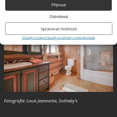
rezidence zaujala, je nyní v prodeji za 2 200 000
Příjmout
dolarů.
Odmítnout
Spravovat možnosti
Zásady cookies
Zásady používání cookies
Kontakt
Fotografie: Louis Jeannotte, Sotheby’s