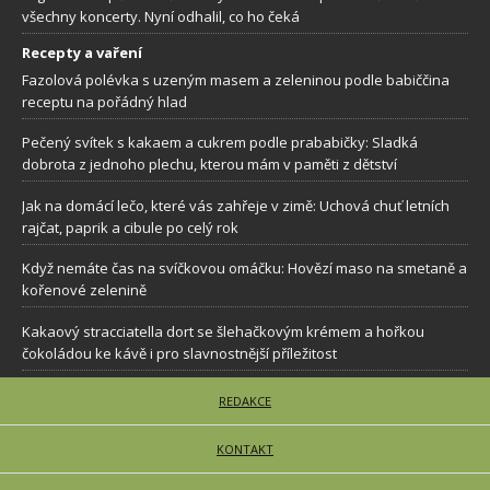
všechny koncerty. Nyní odhalil, co ho čeká
Recepty a vaření
Fazolová polévka s uzeným masem a zeleninou podle babiččina
receptu na pořádný hlad
Pečený svítek s kakaem a cukrem podle prababičky: Sladká
dobrota z jednoho plechu, kterou mám v paměti z dětství
Jak na domácí lečo, které vás zahřeje v zimě: Uchová chuť letních
rajčat, paprik a cibule po celý rok
Když nemáte čas na svíčkovou omáčku: Hovězí maso na smetaně a
kořenové zelenině
Kakaový stracciatella dort se šlehačkovým krémem a hořkou
čokoládou ke kávě i pro slavnostnější příležitost
REDAKCE
KONTAKT