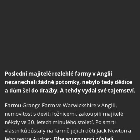
Poslední majitelé rozlehlé farmy v Anglii
nezanechali žádné potomky, nebylo tedy dědice
a dům šel do dražby. A tehdy vydal své tajemství.
Farmu Grange Farm ve Warwickshire v Anglii,
nemovitost s devíti ložnicemi, zakoupili majitelé
někdy ve 30. letech minulého století. Po smrti
vlastníků zůstaly na farmě jejich děti Jack Newton a
jeho sestra Audrey.
Oba sourozenci zůstali