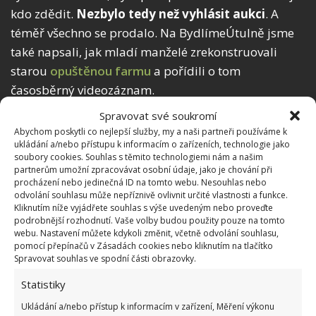
kdo zdědit.
Nezbylo tedy než vyhlásit aukci
. A
téměř všechno se prodalo. Na BydlímeÚtulně jsme
také napsali, jak mladí manželé zrekonstruovali
starou
opuštěnou farmu
a pořídili o tom
časosběrný videozáznam.
Spravovat své soukromí
Abychom poskytli co nejlepší služby, my a naši partneři používáme k
ukládání a/nebo přístupu k informacím o zařízeních, technologie jako
soubory cookies. Souhlas s těmito technologiemi nám a našim
partnerům umožní zpracovávat osobní údaje, jako je chování při
procházení nebo jedinečná ID na tomto webu. Nesouhlas nebo
odvolání souhlasu může nepříznivě ovlivnit určité vlastnosti a funkce.
Kliknutím níže vyjádřete souhlas s výše uvedeným nebo proveďte
podrobnější rozhodnutí. Vaše volby budou použity pouze na tomto
webu. Nastavení můžete kdykoli změnit, včetně odvolání souhlasu,
pomocí přepínačů v Zásadách cookies nebo kliknutím na tlačítko
Spravovat souhlas ve spodní části obrazovky.
Statistiky
Ukládání a/nebo přístup k informacím v zařízení, Měření výkonu