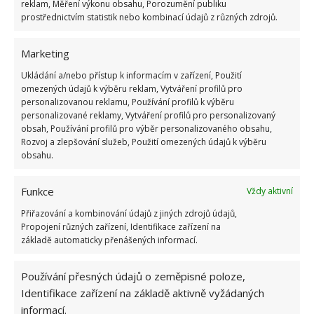
reklam, Měření výkonu obsahu, Porozumění publiku
prostřednictvím statistik nebo kombinací údajů z různých zdrojů.
Marketing
Ukládání a/nebo přístup k informacím v zařízení, Použití
DĚDICTVÍ
FARMA
POKLAD
omezených údajů k výběru reklam, Vytváření profilů pro
personalizovanou reklamu, Používání profilů k výběru
STAROŽITNOST
personalizované reklamy, Vytváření profilů pro personalizovaný
obsah, Používání profilů pro výběr personalizovaného obsahu,
Rozvoj a zlepšování služeb, Použití omezených údajů k výběru
Přidejte svůj názor
obsahu.
KOMENTOVAT
Funkce
Vždy aktivní
Přiřazování a kombinování údajů z jiných zdrojů údajů,
Hana Musilová
Propojení různých zařízení, Identifikace zařízení na
základě automaticky přenášených informací.
Do redakce Bydlimeutulne.cz se
přidala během svých studií a práce
redaktorky ji tak nadchla, že se
Používání přesných údajů o zeměpisné poloze,
rozhodla zůstat. Její v...
[Více o
Identifikace zařízení na základě aktivně vyžádaných
autorovi]
informací.