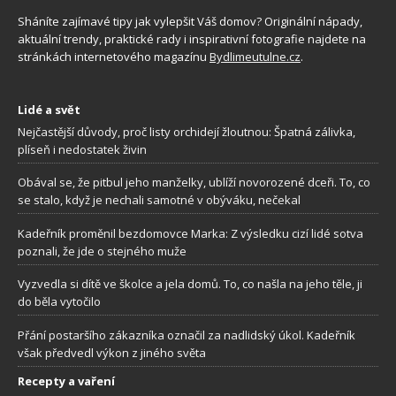
Sháníte zajímavé tipy jak vylepšit Váš domov? Originální nápady,
aktuální trendy, praktické rady i inspirativní fotografie najdete na
stránkách internetového magazínu
Bydlimeutulne.cz
.
Lidé a svět
Nejčastější důvody, proč listy orchidejí žloutnou: Špatná zálivka,
plíseň i nedostatek živin
Obával se, že pitbul jeho manželky, ublíží novorozené dceři. To, co
se stalo, když je nechali samotné v obýváku, nečekal
Kadeřník proměnil bezdomovce Marka: Z výsledku cizí lidé sotva
poznali, že jde o stejného muže
Vyzvedla si dítě ve školce a jela domů. To, co našla na jeho těle, ji
do běla vytočilo
Přání postaršího zákazníka označil za nadlidský úkol. Kadeřník
však předvedl výkon z jiného světa
Recepty a vaření