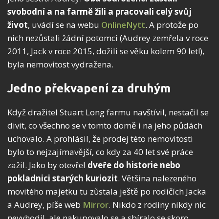
svobodní a na farmě žili a pracovali celý svůj
život
, uvádí se na webu
OnlineNytt
. A protože po
nich nezůstali žádní potomci (Audrey zemřela v roce
2011, Jack v roce 2015, dožili se věku kolem 90 let!),
byla nemovitost vydražena.
Jedno překvapení za druhým
Když dražitel Stuart Long farmu navštívil, nestačil se
divit, co všechno se v tomto domě i na jeho půdách
uchovalo. A prohlásil, že prodej této nemovitosti
bylo to nejzajímavější, co kdy za 40 let své práce
zažil. Jako by otevřel
dveře do historie nebo
pokladnici starých kuriozit
. Většina nalezeného
movitého majetku tu zůstala ještě po rodičích Jacka
a Audrey, píše web
Mirror
. Nikdo z rodiny nikdy nic
nevyhodil, ale nakupovalo se a sbíralo se skoro