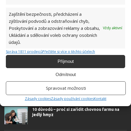
Zajištění bezpečnosti, předcházení a
zjišťování podvodů a odstraňování chyb,
Poskytování a zobrazování reklamy a obsahu,
Vždy aktivní
Ukládání a sdělování voleb ochrany osobních
SOUVISEJÍCÍ ČLÁNKY
údajů.
Stříbrné příbory po babičce mohou být opět
Správa 1811 prodejců
Přečtěte si více o těchto účelech
jako nové. Obnovit jejich původní vzhled
zvládne každý
Příjmout
Odmítnout
Mladí manželé obnovili desítky let opuštěnou
farmu. Rekonstrukci zachytili na časosběrné
Spravovat možnosti
video
Zásady cookies
Zásady používání cookies
Kontakt
10 důvodů – proč si zařídit chovnou farmu na
jedlý hmyz