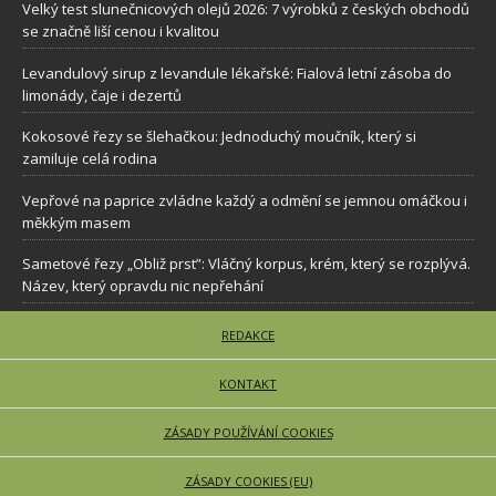
Velký test slunečnicových olejů 2026: 7 výrobků z českých obchodů
se značně liší cenou i kvalitou
Levandulový sirup z levandule lékařské: Fialová letní zásoba do
limonády, čaje i dezertů
Kokosové řezy se šlehačkou: Jednoduchý moučník, který si
zamiluje celá rodina
Vepřové na paprice zvládne každý a odmění se jemnou omáčkou i
měkkým masem
Sametové řezy „Obliž prst”: Vláčný korpus, krém, který se rozplývá.
Název, který opravdu nic nepřehání
REDAKCE
KONTAKT
ZÁSADY POUŽÍVÁNÍ COOKIES
ZÁSADY COOKIES (EU)